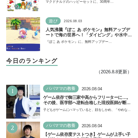
て勢ぞろい
マクドナルドのハッピーセットに、30周年…
遊び
2026.08.03
人気沸騰『ぽこ あ ポケモン』無料アップデ
ートで海の世界へ！「ダイビング」や水中の
街づくりが楽しめる追加コンテンツも登場
『ぽこ あ ポケモン』に、無料アップデー…
今日のランキング
（2026.8.8更新）
1
パパママの教養
2026.08.04
ゲーム依存で御三家中高からフリーターに…。
その後、医学部へ逆転合格した現役医師が断言
「ゲームの経験が受験勉強に役立った」そう考
子どもがゲームにハマっていると、顔をしかめ、「やめなさ
える背景とは
い！」という親御さんは多いでしょう。中学受験を控えて
い…
2
パパママの教養
2026.08.04
【ゲーム依存度テストつき】ゲームが上手い子