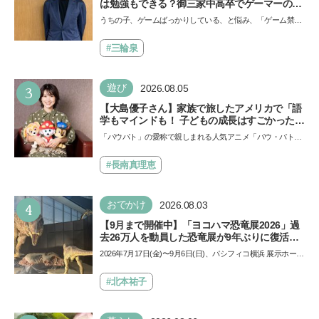
は勉強もできる？御三家中高卒でゲーマーの医
師・阿部智史さんが教えるゲームしながら受験
うちの子、ゲームばっかりしている、と悩み、「ゲーム禁
で勝つためのメソッド
止」を宣言し、子どもとトラブルになる家庭は多いもの。で
も…
#三輪泉
3
遊び
2026.08.05
【大島優子さん】家族で旅したアメリカで「語
学もマインドも！ 子どもの成長はすごかった」
声優をつとめた映画『パウ・パトロール ザ・ダ
「パウパト」の愛称で親しまれる人気アニメ「パウ・パトロ
イノ・ムービー』ではあきらめなければ何でも
ール」の劇場版シリーズ第3弾、映画『パウ・パトロール
できると子どもに知ってほしい
ザ…
#長南真理恵
4
おでかけ
2026.08.03
【9月まで開催中】「ヨコハマ恐竜展2026」過
去26万人を動員した恐竜展が9年ぶりに復活！
夏休みのおでかけで楽しむポイントを完全ガイ
2026年7月17日(金)〜9月6日(日)、パシフィコ横浜 展示ホール
ド
Aにて「ヨコハマ恐竜展2026〜恐竜の食卓大図鑑〜」が開
催…
#北本祐子