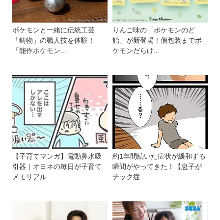
ポケモンと一緒に伝統工芸
りんご味の「ポケモンのど
「鋳物」の職人技を体験！
飴」が新登場！個包装までポ
「能作ポケモン...
ケモンだらけ...
【子育てマンガ】電動鼻水吸
約1年間続いた症状が緩和する
引器｜オヨネの毎日が子育て
瞬間がやってきた！【息子が
メモリアル
チック症...