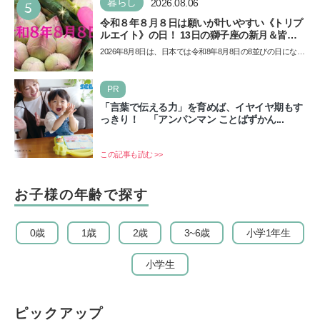
5
暮らし
2026.08.06
令和８年８月８日は願いが叶いやすい《トリプ
ルエイト》の日！ 13日の獅子座の新月＆皆既
日食の影響にも注目
2026年8月8日は、日本では令和8年8月8日の8並びの日になり
ます。そしてこの日は、「ライオンズゲート」というとっ
て…
PR
「言葉で伝える力」を育めば、イヤイヤ期もす
っきり！ 「アンパンマン ことばずかん...
この記事も読む >>
お子様の年齢で探す
0歳
1歳
2歳
3~6歳
小学1年生
小学生
ピックアップ