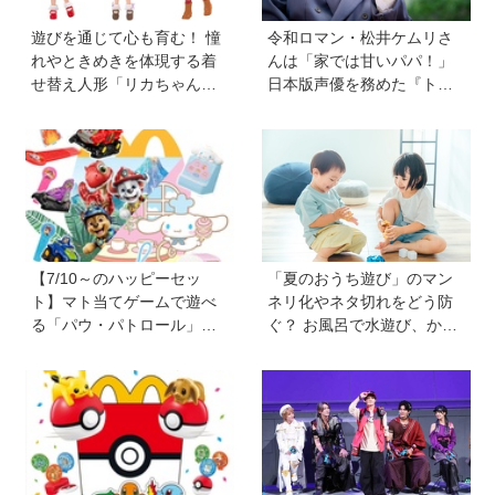
遊びを通じて心も育む！ 憧
令和ロマン・松井ケムリさ
れやときめきを体現する着
んは「家では甘いパパ！」
せ替え人形「リカちゃん」
日本版声優を務めた『ト
と〝好き〟や〝夢〟を見つ
イ・ストーリー５』は「デ
けよう
ジタル機器と子どもの関わ
り方に悩むパパママに観て
ほしい。子どもが観ればお
もちゃへの気持ちが変わる
かも！？」
【7/10～のハッピーセッ
「夏のおうち遊び」のマン
ト】マト当てゲームで遊べ
ネリ化やネタ切れをどう防
る「パウ・パトロール」＆
ぐ？ お風呂で水遊び、かき
お店屋さんごっこができる
氷づくりなど…保護者606人
「シナモロール」が登場！
に聞いたアイデアを紹介！
新しい「ほんのハッピーセ
【HugKum総研】
ット」にも注目