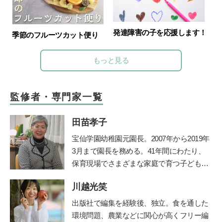
発達障害の子を応援します！
季節のフルーツカット便り
もっと見る
監修者・専門家一覧
田苗孝子
宝仙学園幼稚園元園長。2007年から2019年
3月まで園長を務める。41年間にわたり、
保育現場でさまざまな家庭で育つ子どもと
その親を見守り続けた、その深い見識には
川越光笑
定評がある。豊かな経験を活かして、『幼
稚園』（小学館刊）で育児相談コーナーを
出版社で編集を経験後、独立。食を通した
担当。子育て中のママたちに温かなメッセ
環境問題、農業などに関心が高くフリー編