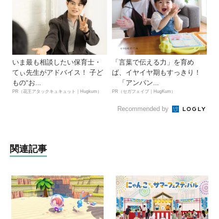
いま最も相談したい保育士・
「言葉で伝える力」を育め
てぃ先生がアドバイス！ 子ど
ば、イヤイヤ期もすっきり！
もの“お...
「アンパン...
PR（花王アタックキュキュット｜Hugkum）
PR（セガフェイブ｜HugKum）
Recommended by
関連記事