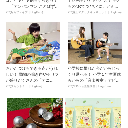
ば、イヤイヤ期もすっきり！
てぃ先生がアドバイス！ 子ど
「アンパンマン ことばずか
もの“おてつだい”に、どん...
ん...
PR(セガフェイブ｜HugKum)
PR(花王アタックキュキュット｜Hugkum)
おかたづけもできる点がうれ
小学校に慣れた今だからじっ
しい！ 動物の鳴き声やセリフ
くり選べる！ 小学１年生夏休
が盛りだくさんの「アニ
みからの「音楽教室」デビ
ア ...
ュ...
PR(タカラトミー｜Hugkum)
PR(ヤマハ音楽振興会｜HugKum)