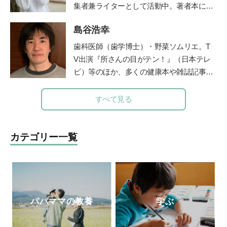
ージを伝えてきた。
集者兼ライターとして活動中。著者本に日
本の食文化を守るべく企画した「おにぎ
島谷浩幸
り」（グラフィック社）がある。NHKやラ
ジオ番組J-Waveロハスモーニングなど多
歯科医師（歯学博士）・野菜ソムリエ。T
数のメディアに出演し、全国のおにぎり文
V出演『所さんの目がテン！』（日本テレ
化を語る。両親を病気で亡くしたことをき
ビ）等のほか、多くの健康本や雑誌記事・
っかけに、“人は、食べるもので体がつく
連載を執筆。二児の父でもある。ブログ「
られている”ということを改めて実感。食
由流里舎農園
」は日本野菜ソムリエ協会公
すべて見る
の大切さに目覚め、管理栄養士を目指すべ
認。
Twitter
も更新中。
く大学へ進学。2023年春、国家試験に合格
し、管理栄養士となる。
カテゴリー一覧
パパママの教養
学ぶ