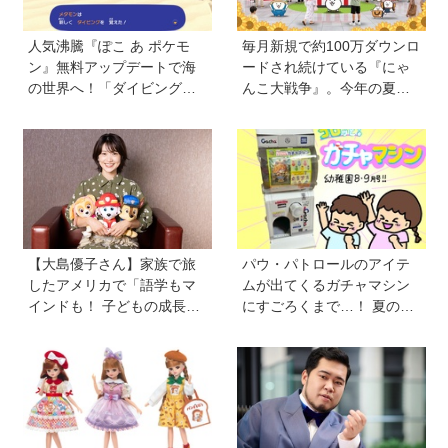
人気沸騰『ぽこ あ ポケモ
毎月新規で約100万ダウンロ
ン』無料アップデートで海
ードされ続けている『にゃ
の世界へ！「ダイビング」
んこ大戦争』。今年の夏は
や水中の街づくりが楽しめ
球場でも！？ 子どもから大
る追加コンテンツも登場
人までファンがいるのはな
ぜ？
【大島優子さん】家族で旅
パウ・パトロールのアイテ
したアメリカで「語学もマ
ムが出てくるガチャマシン
インドも！ 子どもの成長は
にすごろくまで…！ 夏のお
すごかった」声優をつとめ
うち遊びにもぴったりのア
た映画『パウ・パトロール
イテムがいっぱい【雑誌
ザ・ダイノ・ムービー』で
『幼稚園』8・9月号付録】
はあきらめなければ何でも
できると子どもに知ってほ
しい