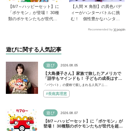
【8/7～ハッピーセット】に
【人間 ✕ 角獣】の異色バデ
「ポケモン」が登場！ 30種
ィーがハンターバトルに挑
類のポケモンたちが世代を
む！ 個性豊かなハンター
超えて勢ぞろい
が続々登場の「PROJECT
Recommended by
R.E.D.」第２弾『角醒(かく
せい)ハンターオメガホー
ン』が放送開始！
遊びに関する人気記事
遊び
2026.08.05
【大島優子さん】家族で旅したアメリカで
「語学もマインドも！ 子どもの成長はすご
かった」声優をつとめた映画『パウ・パトロ
「パウパト」の愛称で親しまれる人気アニ…
ール ザ・ダイノ・ムービー』ではあきらめ
なければ何でもできると子どもに知ってほし
#長南真理恵
い
遊び
2026.08.07
【8/7～ハッピーセット】に「ポケモン」が
登場！ 30種類のポケモンたちが世代を超え