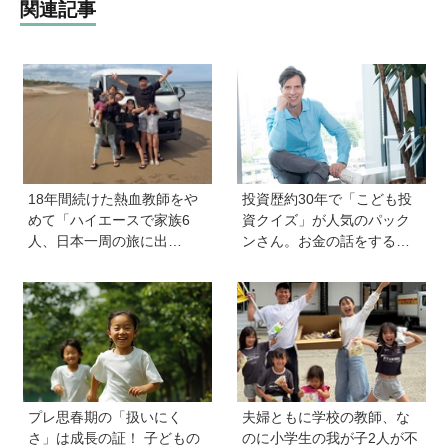
関連記事
18年間続けた熱血教師をや
投資歴約30年で「こども投
めて「ハイエースで家族6
資クイズ」が人気のパック
人、日本一周の旅に出
ンさん。お金の話をするの
る！」…我が子の不登校を
に早すぎることはない！ 子
きっかけに、新たな一歩を
どもも正しい節約、投資方
踏み出した教師夫妻の決断
法を知ってほしい
プレ思春期の「扱いにく
夫婦ともに学校の教師、な
さ」は成長の証！ 子どもの
のに小学生の我が子2人が不