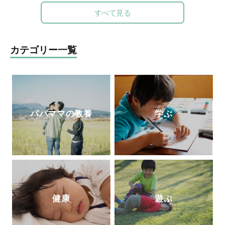
べて 元素編』(方丈社)、『強烈なオヤジが
学・修了。親御さん方へのアドバイスを充
すべて見る
高校も塾も通わせずに3人の息子を京都大
実させたいと思い、保育士・公認心理師の
学に放り込んだ話』(徳間書店)など。
http
資格を取得して役立てている。現在は、世
s://tanqgakusha.jp/
界に住む妊婦さんや産後の方向けに、オン
カテゴリー一覧
ラインサービス中心のエミリオット助産院
を運営。
パパママの教養
学ぶ
健康
遊ぶ