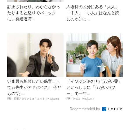
訂正されたり、わからなかっ
入場料の区分にある「大人」
たりすると怒りでパニック
「中人」「小人」はなんと読
に。発達遅滞...
むのか知っ...
いま最も相談したい保育士・
「イソジン®クリアうがい薬」
てぃ先生がアドバイス！ 子ど
といっしょに「うがいパワ
もの“お...
ー」で一年...
PR（花王アタックキュキュット｜Hugkum）
PR（iNova｜Hugkum）
Recommended by