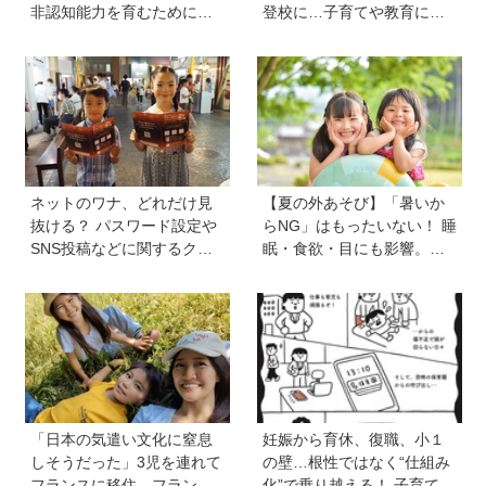
非認知能力を育むために親
登校に…子育てや教育に悩
から子へ贈るギフトとは？
むうち、熱血教師パパが
「退職しよう」と決意する
まで
ネットのワナ、どれだけ見
【夏の外あそび】「暑いか
抜ける？ パスワード設定や
らNG」はもったいない！ 睡
SNS投稿などに関するクイ
眠・食欲・目にも影響。専
ズを解いて「デジタル防御
門家に教わる屋外のメリッ
力」を鍛えよう【キッザニ
トと、猛暑日の室内あそび
ア】
の工夫
「日本の気遣い文化に窒息
妊娠から育休、復職、小１
しそうだった」3児を連れて
の壁…根性ではなく“仕組み
フランスに移住、フランス
化”で乗り越える！ 子育ても