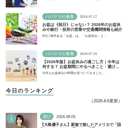
た」そう考える背景とは
パパママの教養
2026.07.17
お盆は《祝日》じゃない？ 2026年のお盆休
みや銀行・役所の営業や交通機関情報も紹介
8月に毎年ある「お盆」は、「お盆休み」と…
パパママの教養
2026.07.20
【2026年版】お盆休みの過ごし方｜今年は
何する？ お盆期間にやるべきこと・避ける
ことは
今年もお盆休みの時期が近づいてきました…
今日のランキング
（2026.8.6更新）
1
遊び
2026.08.05
【大島優子さん】家族で旅したアメリカで「語