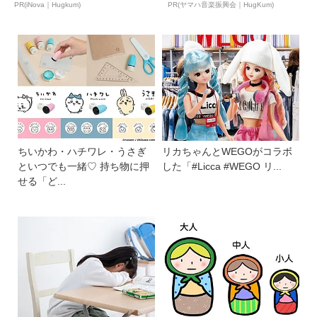
ュ...
PR(iNova｜Hugkum)
PR(ヤマハ音楽振興会｜HugKum)
ちいかわ・ハチワレ・うさぎ
リカちゃんとWEGOがコラボ
といつでも一緒♡ 持ち物に押
した「#Licca #WEGO リ...
せる「ど...