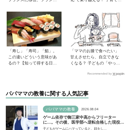
の洗礼で痛感した日本のあ
仕事も大切な「働く親」が
りがたみ【vol.13】
知っておきたいサバイバル
戦略
「寿し」「寿司」「鮨」。
「ママのお膝で食べたい」
この違いどういう意味があ
甘えさせたら、自立できな
るの？【知って得する日本
くなる？ 子どもの「やっ
語ウンチク塾】
て」に向き合うときの小さ
Recommended by
な姿勢《モンテッソーリ教
師の子育てエッセイ》vol.7
パパママの教養に関する人気記事
パパママの教養
2026.08.04
ゲーム依存で御三家中高からフリーター
に…。その後、医学部へ逆転合格した現役医
師が断言「ゲームの経験が受験勉強に役立っ
子どもがゲームにハマっていると、顔をし…