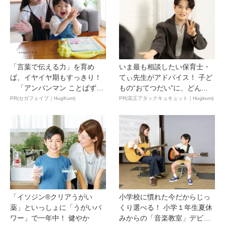
「言葉で伝える力」を育め
いま最も相談したい保育士・
ば、イヤイヤ期もすっきり！
てぃ先生がアドバイス！ 子ど
「アンパンマン ことばずか
もの“おてつだい”に、どん...
ん...
PR(セガフェイブ｜HugKum)
PR(花王アタックキュキュット｜Hugkum)
「イソジン®クリアうがい
小学校に慣れた今だからじっ
薬」といっしょに「うがいパ
くり選べる！ 小学１年生夏休
ワー」で一年中！ 健やか
みからの「音楽教室」デビ