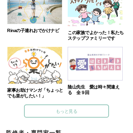
Rinaの子連れおでかけナビ
この家族でよかった！私たち
ステップファミリーです
陰山先生 愛は時々間違え
家事お助けマンガ「ちょっと
る 全９回
でも楽がしたい！」
もっと見る
監修者・専門家一覧