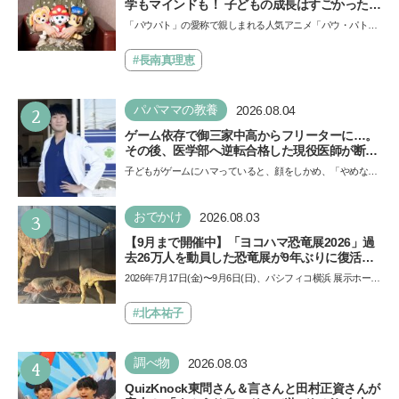
学もマインドも！ 子どもの成長はすごかった」
声優をつとめた映画『パウ・パトロール ザ・ダ
「パウパト」の愛称で親しまれる人気アニメ「パウ・パトロ
イノ・ムービー』ではあきらめなければ何でも
ール」の劇場版シリーズ第3弾、映画『パウ・パトロール
できると子どもに知ってほしい
ザ…
#長南真理恵
2
パパママの教養
2026.08.04
ゲーム依存で御三家中高からフリーターに…。
その後、医学部へ逆転合格した現役医師が断言
「ゲームの経験が受験勉強に役立った」そう考
子どもがゲームにハマっていると、顔をしかめ、「やめなさ
える背景とは
い！」という親御さんは多いでしょう。中学受験を控えて
い…
3
おでかけ
2026.08.03
【9月まで開催中】「ヨコハマ恐竜展2026」過
去26万人を動員した恐竜展が9年ぶりに復活！
夏休みのおでかけで楽しむポイントを完全ガイ
2026年7月17日(金)〜9月6日(日)、パシフィコ横浜 展示ホール
ド
Aにて「ヨコハマ恐竜展2026〜恐竜の食卓大図鑑〜」が開
催…
#北本祐子
4
調べ物
2026.08.03
QuizKnock東問さん＆言さんと田村正資さんが