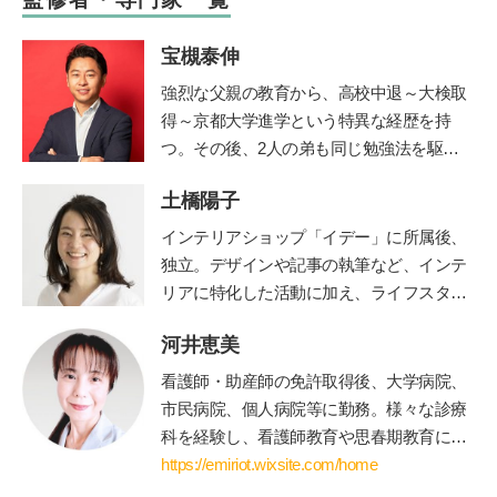
宝槻泰伸
強烈な父親の教育から、高校中退～大検取
得～京都大学進学という特異な経歴を持
つ。その後、2人の弟も同じ勉強法を駆使
して高校中退~大検取得~京大入学を果た
土橋陽子
す。大学卒業後、私立高校や職業訓練校で
の指導経験を経て、2012年に東京都三鷹市
インテリアショップ「イデー」に所属後、
で「子どもの好奇心に火をつける」学習を
独立。デザインや記事の執筆など、インテ
テーマにした探究学舎を開校。５児の父。
リアに特化した活動に加え、ライフスタイ
その活動は「情熱大陸」(毎日放送)をはじ
ルのコンサルティングなども行う。 家族
めさまざまなメディアで取り上げられてい
河井恵美
の時間に笑顔を増やすアナログ時計「funp
る。著書に『勉強嫌いほどハマる勉強法
unclock」シリーズデザイナー。仕事と並
看護師・助産師の免許取得後、大学病院、
子どもが勝手に学びだす!!宝槻家のストー
行して、モンテッソーリ教師の資格取得を
市民病院、個人病院等に勤務。様々な診療
リー活用術』(PHP研究所)、『探究学舎の
目ざして、モンテッソーリ教育理論を学び
科を経験し、看護師教育や思春期教育にも
スゴイ授業:子どもの好奇心が止まらない!
直し中。
公式サイト
関わる。青年海外協力隊として海外に赴任
https://emiriot.wixsite.com/home
能力よりも興味を育てる探究メソッドのす
後、国際保健を学ぶために修士課程に進