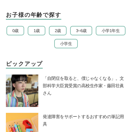
お子様の年齢で探す
0歳
1歳
2歳
3~6歳
小学1年生
小学生
ピックアップ
「自閉症を取ると、僕じゃなくなる」。文
部科学大臣賞受賞の高校生作家・藤田壮眞
さん
発達障害をサポートするおすすめの筆記用
具