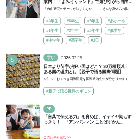
案内！ 「よみうりランド」で遊びながら自由研
究が進む期間限定イベントが開催
「自由研究のテーマが決まらない…」。そんな夏休みの悩み
にヒントをくれるイベントが、よみうりランド「グッジョ
バ!!…
#4年生
#6年生
#5年生
#あゆーや
#1年生
#2年生
#3年生
#低学年
#中学年
#高学年
#1日
5
学び
2026.07.25
日本より苗字が多い国はどこ？ 30万種類以上
ある国の理由とは【親子で語る国際問題】
今知っておくべき国際問題を国際政治先生が分かりやすく解
説してくれる「親子で語る国際問題」。今回は、苗字の種
類…
#親子で語る世界のギモン
PR
「言葉で伝える力」を育めば、イヤイヤ期もす
っきり！ 「アンパンマン ことばずかん...
この記事も読む >>