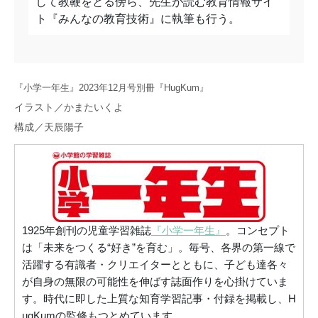
して教鞭をとる傍ら、先生が読む教育情報サイ
ト『みんなの教育技術』に執筆も行う。
『小学一年生』2023年12月号別冊『HugKum』
イラスト／かまたいくよ
構成／天辰陽子
1925年創刊の児童学習雑誌
『小学一年生』
。コンセプト
は「未来をつくる“好き”を育む」。毎号、各界の第一線で
活躍する有識者・クリエイターとともに、子ども達各々
が自身の無限の可能性を伸ばす誌面作りを心掛けていま
す。時代に即した上質な知育学習記事・付録を掲載し、H
ugKumの監修もつとめています。