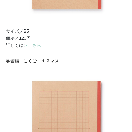
サイズ／B5
価格／120円
詳しくは
＞こちら
学習帳 こくご １２マス