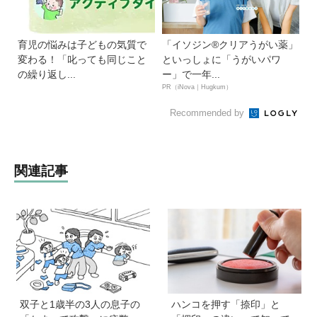
育児の悩みは子どもの気質で
「イソジン®クリアうがい薬」
変わる！「叱っても同じこと
といっしょに「うがいパワ
の繰り返し...
ー」で一年...
PR（iNova｜Hugkum）
Recommended by
関連記事
双子と1歳半の3人の息子の
ハンコを押す「捺印」と