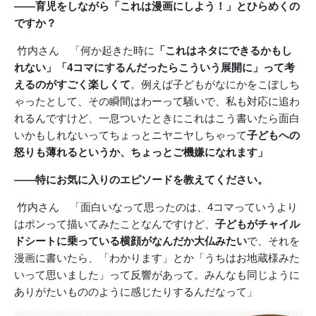
――育児をしながら「これは漫画にしよう！」とひらめくの
ですか？
竹内さん 「何か起きた時に
「これはネタにできるかもし
れない」「4コマにするんだったらこういう展開に」って考
えるのがすごく楽しくて
。例えば子どもがなにかをこぼしち
ゃったとして、その瞬間はわーって騒いで、私も対応に追わ
れるんですけど、一息ついたときにこれはこう書いたら面白
いかもしれないってちょっとニヤニヤしちゃって
子どもへの
怒りも薄れるというか、ちょっとご機嫌になれます」
――特にお気に入りのエピソードを教えてください。
竹内さん 「面白いなって思ったのは、4コマっていうより
はポンって描いてみたことなんですけど、
子どもがチャイル
ドシートに乗っている横顔がなんだか大仏みたい
で、それを
漫画に書いたら、「わかります」とか「うちはお地蔵様みた
いって思いました」って反響があって。みんなも同じように
ありがたいもののように感じたりするんだなって」