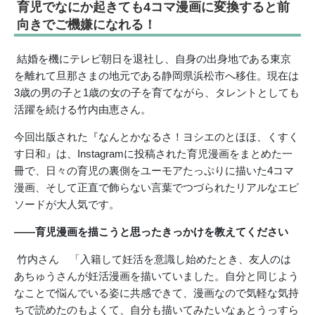
育児でなにか起きても4コマ漫画に変換すると前
向きでご機嫌になれる！
結婚を機にテレビ朝日を退社し、自身の出身地である東京
を離れて旦那さまの地元である静岡県浜松市へ移住。現在は
3歳の男の子と1歳の女の子を育てながら、タレントとしても
活躍を続ける竹内由恵さん。
今回出版された『
なんとかなるさ！ヨシエのとほほ、くすく
す日和』は、Instagramに投稿された育児漫画をまとめた一
冊で、日々の
育児の裏側をユーモアたっぷりに描いた4コマ
漫画、そして正直で飾らない言葉でつづられたリアルなエピ
ソードが大人気です。
――育児漫画を描こうと思ったきっかけを教えてください
竹内さん 「入籍して妊活を意識し始めたとき、友人のは
あちゅうさんが妊活漫画を描いていました。自分と同じよう
なことで悩んでいる姿に共感できて、漫画なので気軽な気持
ちで読めたのもよくて、自分も描いてみたいなぁとうっすら