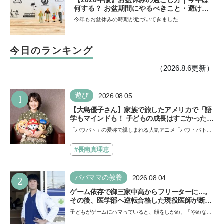
【2026年版】お盆休みの過ごし方｜今年は
何する？ お盆期間にやるべきこと・避ける
ことは
今年もお盆休みの時期が近づいてきました…
今日のランキング
（2026.8.6更新）
1
遊び
2026.08.05
【大島優子さん】家族で旅したアメリカで「語
学もマインドも！ 子どもの成長はすごかった」
声優をつとめた映画『パウ・パトロール ザ・ダ
「パウパト」の愛称で親しまれる人気アニメ「パウ・パトロ
イノ・ムービー』ではあきらめなければ何でも
ール」の劇場版シリーズ第3弾、映画『パウ・パトロール
できると子どもに知ってほしい
ザ…
#長南真理恵
2
パパママの教養
2026.08.04
ゲーム依存で御三家中高からフリーターに…。
その後、医学部へ逆転合格した現役医師が断言
「ゲームの経験が受験勉強に役立った」そう考
子どもがゲームにハマっていると、顔をしかめ、「やめなさ
える背景とは
い！」という親御さんは多いでしょう。中学受験を控えて