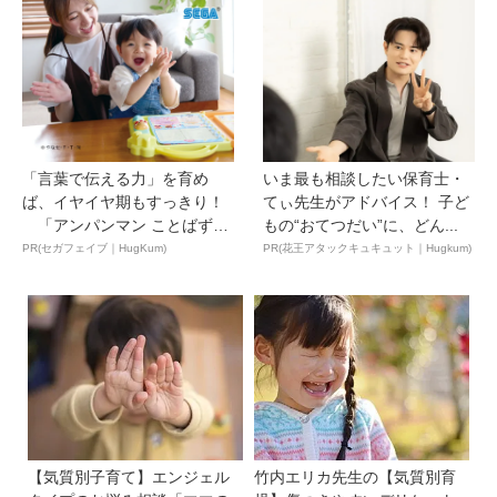
「言葉で伝える力」を育め
いま最も相談したい保育士・
ば、イヤイヤ期もすっきり！
てぃ先生がアドバイス！ 子ど
「アンパンマン ことばずか
もの“おてつだい”に、どん...
ん...
PR(セガフェイブ｜HugKum)
PR(花王アタックキュキュット｜Hugkum)
【気質別子育て】エンジェル
竹内エリカ先生の【気質別育