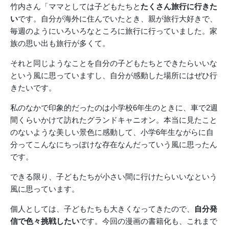
竹内さん「ママとしては子どもたちと
たくさん旅行に行きた
い
です。自分が海外に住んでいたとき、親が旅行大好きで、
毎週のようにいろいろなところに旅行に行っていました。家
族の思い出も旅行が多くて。
それと同じようなことを自分の子どもたちとできたらいいな
という風に思っていますし、自分が感動した場所にはぜひ行
きたいです。
私のなかで印象的だったのは小学校6年生のときに、車で2週
間くらいかけて訪れたグランドキャニオン。本当に見たこと
のないような美しい景色に感動して、小学6年生ながらに自
分ってこんなにちっぽけな存在なんだっていう風に思ったん
です。
できる限り、子どもたちが小さい間に行けたらいいなという
風に思っています。
個人としては、子どもたちも大きくなってきたので、
自分発
信で色々挑戦したい
です。今回の漫画の書籍化も、これまで