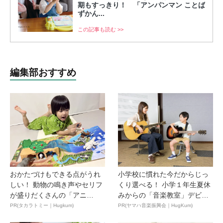
期もすっきり！ 「アンパンマン ことば
ずかん...
この記事も読む >>
編集部おすすめ
おかたづけもできる点がうれ
小学校に慣れた今だからじっ
しい！ 動物の鳴き声やセリフ
くり選べる！ 小学１年生夏休
が盛りだくさんの「アニ
みからの「音楽教室」デビ
ア ...
ュ...
PR(タカラトミー｜Hugkum)
PR(ヤマハ音楽振興会｜HugKum)