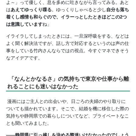
よ～」って優しく、息を多めに吐きながら言ってみる。あと
は
あえてゆっくり喋る
。ゆっくりしゃべると少し
自分も落ち
着くし感情も和らぐので、イラーっとしたときほどこの2つ
は意識しています
ね」
イライラしてしまったときには、一旦深呼吸をする、などは
よく聞く解決法ですが、話し方で対応するというのは声の仕
事をしている竹内さんならではの視点。今すぐマネできそう
なアイデアです。
「なんとかなるさ」の気持ちで東京や仕事から離
れることにも迷いはなかった
漫画にはご主人との出会いや、日ごろの夫婦のやり取りに
ついても描かれています。そこで、結婚を機に移住した際の
気持ちや静岡県での暮らしについてなど、プライベートなこ
とも聞いてみました。
――静岡県に引っ越しを決める際迷いはなかったのでしょう