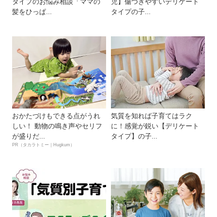
タイプのお悩み相談「ママの
児】傷つきやすいデリケート
髪をひっぱ...
タイプの子...
おかたづけもできる点がうれ
気質を知れば子育てはラク
しい！ 動物の鳴き声やセリフ
に！感覚が鋭い【デリケート
が盛りだ...
タイプ】の子...
PR（タカラトミー｜Hugkum）