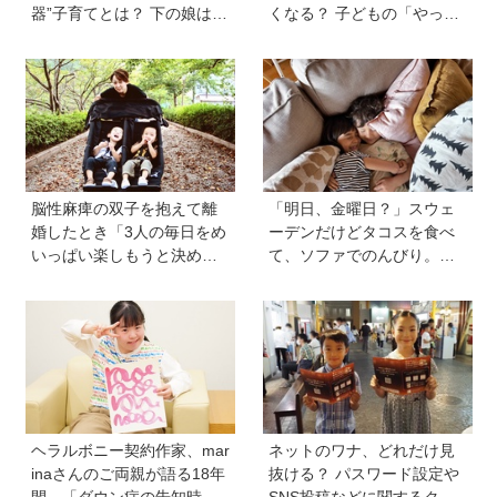
器”子育てとは？ 下の娘は小
くなる？ 子どもの「やっ
4のときに「今日から反抗期
て」に向き合うときの小さ
入りまーす」と宣言！
な姿勢《モンテッソーリ教
師の子育てエッセイ》vol.7
脳性麻痺の双子を抱えて離
「明日、金曜日？」スウェ
婚したとき「3人の毎日をめ
ーデンだけどタコスを食べ
いっぱい楽しもうと決め
て、ソファでのんびり。小
た！」母の関本里絵さんに
さな楽しみを待つ週末時間
訊く子どもの人生の輝かせ
【北欧パパと日本で子育てv
方
ol.23】
ヘラルボニー契約作家、mar
ネットのワナ、どれだけ見
inaさんのご両親が語る18年
抜ける？ パスワード設定や