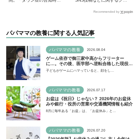
間。「ダウン症の告知時は
SNS投稿などに関するクイ
目の前が真っ暗に」それで
ズを解いて「デジタル防御
Recommended by
も前に進めた理由は…？ 古
力」を鍛えよう【キッザニ
代・宇宙文字のような《mar
ア】
ina-moji》が人気！
パパママの教養に関する人気記事
パパママの教養
2026.08.04
ゲーム依存で御三家中高からフリーター
に…。その後、医学部へ逆転合格した現役医
師が断言「ゲームの経験が受験勉強に役立っ
子どもがゲームにハマっていると、顔をし…
た」そう考える背景とは
パパママの教養
2026.07.17
お盆は《祝日》じゃない？ 2026年のお盆休
みや銀行・役所の営業や交通機関情報も紹介
8月に毎年ある「お盆」は、「お盆休み」と…
パパママの教養
2026.07.20