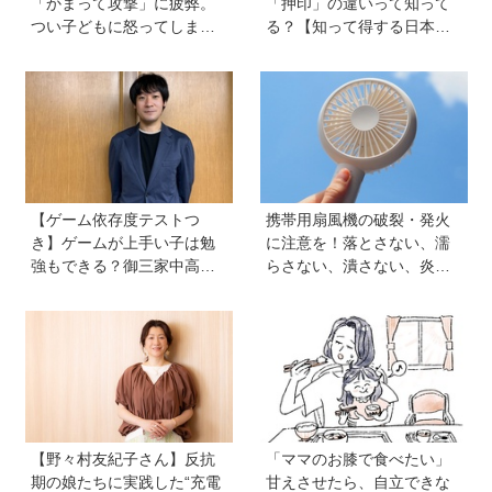
「かまって攻撃」に疲弊。
「押印」の違いって知って
つい子どもに怒ってしまい
る？【知って得する日本語
自己嫌悪の日々です【愛子
ウンチク塾】
先生の子育てお悩み相談
室】
【ゲーム依存度テストつ
携帯用扇風機の破裂・発火
き】ゲームが上手い子は勉
に注意を！落とさない、濡
強もできる？御三家中高卒
らさない、潰さない、炎天
でゲーマーの医師・阿部智
下に放置しない！
史さんが教えるゲームしな
がら受験で勝つためのメソ
ッド
【野々村友紀子さん】反抗
「ママのお膝で食べたい」
期の娘たちに実践した“充電
甘えさせたら、自立できな