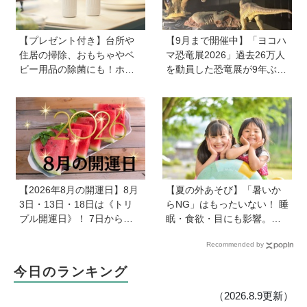
【プレゼント付き】台所や
【9月まで開催中】「ヨコハ
住居の掃除、おもちゃやベ
マ恐竜展2026」過去26万人
ビー用品の除菌にも！ホタ
を動員した恐竜展が9年ぶり
テの貝殻生まれの天然クリ
に復活！ 夏休みのおでかけ
ーナー「Shell we clean?」
で楽しむポイントを完全ガ
イド
【2026年8月の開運日】8月
【夏の外あそび】「暑いか
3日・13日・18日は《トリ
らNG」はもったいない！ 睡
プル開運日》！ 7日から
眠・食欲・目にも影響。専
は、愛と美とお金の星「金
門家に教わる屋外のメリッ
Recommended by
星」が、天秤座と蠍座に長
トと、猛暑日の室内あそび
期滞在を開始！
の工夫
今日のランキング
（2026.8.9更新）