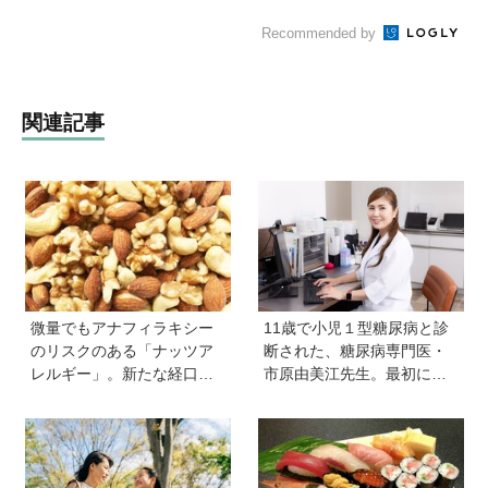
Recommended by
関連記事
微量でもアナフィラキシー
11歳で小児１型糖尿病と診
のリスクのある「ナッツア
断された、糖尿病専門医・
レルギー」。新たな経口免
市原由美江先生。最初に感
疫療法の可能性とは？＜専
じた違和感は、とにかく喉
門医に聞きました＞
が渇くことだった