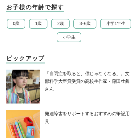
お子様の年齢で探す
0歳
1歳
2歳
3~6歳
小学1年生
小学生
ピックアップ
「自閉症を取ると、僕じゃなくなる」。文
部科学大臣賞受賞の高校生作家・藤田壮眞
さん
発達障害をサポートするおすすめの筆記用
具