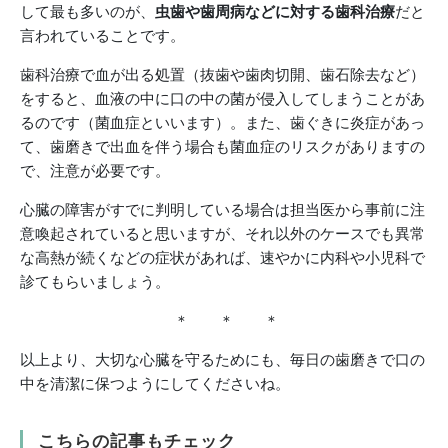
して最も多いのが、
虫歯や歯周病などに対する歯科治療
だと
言われていることです。
歯科治療で血が出る処置（抜歯や歯肉切開、歯石除去など）
をすると、血液の中に口の中の菌が侵入してしまうことがあ
るのです（菌血症といいます）。また、歯ぐきに炎症があっ
て、歯磨きで出血を伴う場合も菌血症のリスクがありますの
で、注意が必要です。
心臓の障害がすでに判明している場合は担当医から事前に注
意喚起されていると思いますが、それ以外のケースでも異常
な高熱が続くなどの症状があれば、速やかに内科や小児科で
診てもらいましょう。
＊ ＊ ＊
以上より、大切な心臓を守るためにも、毎日の歯磨きで口の
中を清潔に保つようにしてくださいね。
こちらの記事もチェック