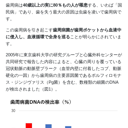
歯周病は
40歳以上の実に80％もの人が罹患
する、いわば「国
民病」であり、歯を失う最大の原因は虫歯を凌いで歯周病で
す。
この歯周病を引き起こす
歯周病菌が歯周ポケットから血液中
に侵入し、血液循環で全身を巡る
ことが明らかにされていま
す。
2005年に東京歯科大学の研究グループと心臓外科センターが
共同研究で報告した内容によると、心臓の周りを覆っている
冠状動脈の動脈壁プラーク（血管内壁に付着したコブ、動脈
硬化の一因）から歯周病の主要原因菌であるポルフィロモナ
ス・ジンジヴァリス（Pg菌）を含む、数種類の細菌のDNA
が検出されました（図1）。