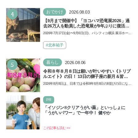
4
おでかけ
2026.08.03
【9月まで開催中】「ヨコハマ恐竜展2026」過
去26万人を動員した恐竜展が9年ぶりに復活！
夏休みのおでかけで楽しむポイントを完全ガイ
2026年7月17日(金)〜9月6日(日)、パシフィコ横浜 展示ホール
ド
Aにて「ヨコハマ恐竜展2026〜恐竜の食卓大図鑑〜」が開
催…
#北本祐子
5
暮らし
2026.08.06
令和８年８月８日は願いが叶いやすい《トリプ
ルエイト》の日！ 13日の獅子座の新月＆皆既
日食の影響にも注目
2026年8月8日は、日本では令和8年8月8日の8並びの日になり
ます。そしてこの日は、「ライオンズゲート」というとっ
て…
PR
「イソジン®クリアうがい薬」といっしょに
「うがいパワー」で一年中！ 健やか
この記事も読む >>