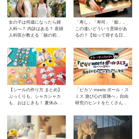
女の子は何歳になったら婦
「寿し」「寿司」「鮨」。
人科へ？ 内診はある？ 産婦
この違いどういう意味があ
人科医が教える「娘の初め
るの？【知って得する日本
ての婦人科受診ガイド」
語ウンチク塾】
【シールの作り方 まとめ】
「ピカソ meets ポール・ス
ぷっくりも、シャカシャカ
ミス 遊び心の冒険へ」自由
も、おはじきも！ 夏休みの
研究のヒントをたくさん発
おうち時間にシールを作ろ
見！オリジナルグッズもか
う♪
わいい♡【ゆる〜く楽しむ
美術案内】