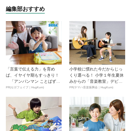
編集部おすすめ
「言葉で伝える力」を育め
小学校に慣れた今だからじっ
ば、イヤイヤ期もすっきり！
くり選べる！ 小学１年生夏休
「アンパンマン ことばずか
みからの「音楽教室」デビ
ん...
ュ...
PR(セガフェイブ｜HugKum)
PR(ヤマハ音楽振興会｜HugKum)