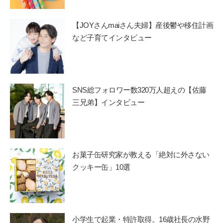
【JOYさんmaiさん夫婦】産後鬱や移住計画
など子育てインタビュー
SNS総フォロワー数320万人超えの【佐藤
三兄弟】インタビュー
お菓子缶研究家が教える「絶対に外さない
クッキー缶」10選
小学生で起業・特許取得。16歳社長の水野