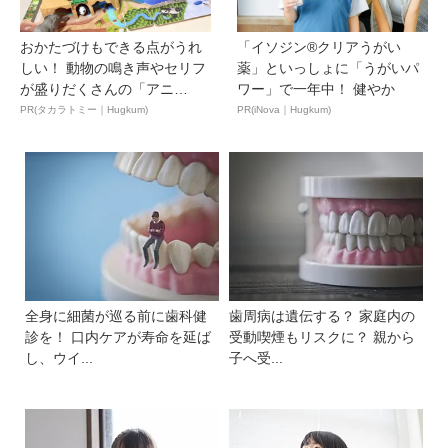
おかたづけもできる点がうれ
「イソジン®クリアうがい
しい！ 動物の鳴き声やセリフ
薬」といっしょに「うがいパ
が盛りだくさんの「アニ
ワー」で一年中！ 健やか
ア ...
PR(タカラトミー｜Hugkum)
PR(iNova｜Hugkum)
全身に細菌が巡る前に歯科健
歯周病は遺伝する？ 家庭内の
診を！ 口内ケアが寿命を延ば
受動喫煙もリスクに？ 親から
し、ウイ...
子へ受...