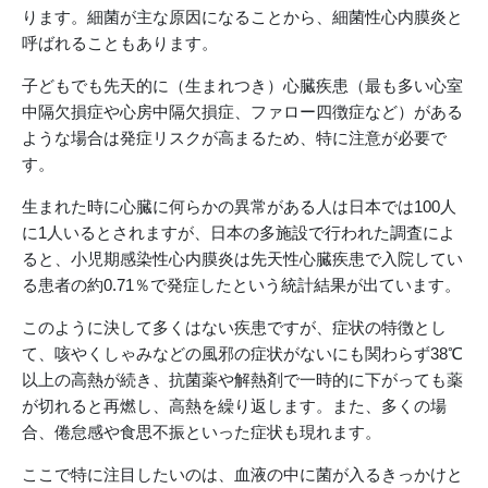
ります。細菌が主な原因になることから、細菌性心内膜炎と
呼ばれることもあります。
子どもでも先天的に（生まれつき）心臓疾患（最も多い心室
中隔欠損症や心房中隔欠損症、ファロー四徴症など）がある
ような場合は発症リスクが高まるため、特に注意が必要で
す。
生まれた時に心臓に何らかの異常がある人は日本では100人
に1人いるとされますが、日本の多施設で行われた調査によ
ると、小児期感染性心内膜炎は先天性心臓疾患で入院してい
る患者の約0.71％で発症したという統計結果が出ています。
このように決して多くはない疾患ですが、症状の特徴とし
て、咳やくしゃみなどの風邪の症状がないにも関わらず38℃
以上の高熱が続き、抗菌薬や解熱剤で一時的に下がっても薬
が切れると再燃し、高熱を繰り返します。また、多くの場
合、倦怠感や食思不振といった症状も現れます。
ここで特に注目したいのは、血液の中に菌が入るきっかけと