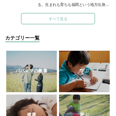
プ・コンサルティングを通じて日本の子ど
「ライフイズテックレッスン」などオンラ
る。生まれも育ちも福岡という地方出身者
もがおかれる環境の質の底上げに尽力中。
イン教材も提供。
として、首都圏と地方の「可能性の認識
差」を埋めるべく全国を奔走中。
https://life-
すべて見る
is-tech.com/
カテゴリー一覧
パパママの教養
学ぶ
健康
遊ぶ