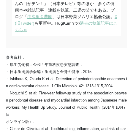
んの目がテン！』（日本テレビ）等のほか、多くの健
康本や雑誌記事・連載を執筆。二児の父でもある。ブ
ログ「
由流里舎農園
」は日本野菜ソムリエ協会公認。
X
(旧Twitter)
も更新中。HugKumでの
過去の執筆記事はこ
ちら≪
参考資料：
・厚生労働省：令和４年歯科疾患実態調査．
・日本歯周病学会編：歯周病と全身の健康．2015.
・Ishihara K, Okuda K et al: Detection of periodontopathic anaerobes i
n cardiovascular disease. J Clin Microbiol 42: 1313-1315,2004.
・Noguchi S et al: Five-year follow-up study of the association betwee
n periodontal disease and myocardial infarction among Japanese male
workers: My Health Up Study. Journal of Public Health（2014年10月7
日
オンライン版）.
・Cesar de Oliveira et al: Toothbrushing, inflammation, and risk of car