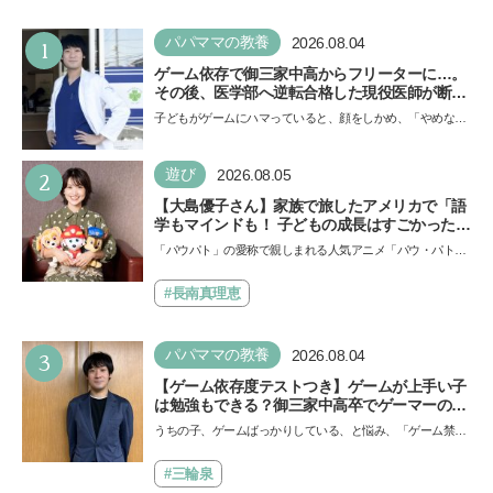
1
パパママの教養
2026.08.04
ゲーム依存で御三家中高からフリーターに…。
その後、医学部へ逆転合格した現役医師が断言
「ゲームの経験が受験勉強に役立った」そう考
子どもがゲームにハマっていると、顔をしかめ、「やめなさ
える背景とは
い！」という親御さんは多いでしょう。中学受験を控えて
い…
2
遊び
2026.08.05
【大島優子さん】家族で旅したアメリカで「語
学もマインドも！ 子どもの成長はすごかった」
声優をつとめた映画『パウ・パトロール ザ・ダ
「パウパト」の愛称で親しまれる人気アニメ「パウ・パトロ
イノ・ムービー』ではあきらめなければ何でも
ール」の劇場版シリーズ第3弾、映画『パウ・パトロール
できると子どもに知ってほしい
ザ…
#長南真理恵
3
パパママの教養
2026.08.04
【ゲーム依存度テストつき】ゲームが上手い子
は勉強もできる？御三家中高卒でゲーマーの医
師・阿部智史さんが教えるゲームしながら受験
うちの子、ゲームばっかりしている、と悩み、「ゲーム禁
で勝つためのメソッド
止」を宣言し、子どもとトラブルになる家庭は多いもの。で
も…
#三輪泉