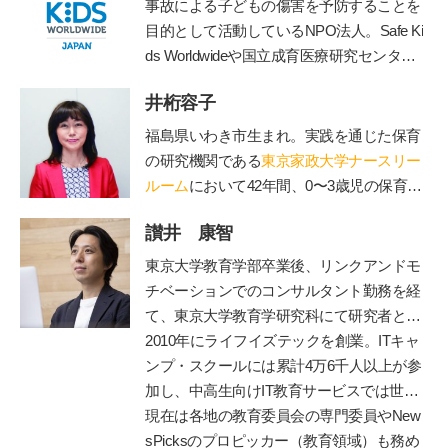
事故による子どもの傷害を予防することを
目的として活動しているNPO法人。Safe Ki
ds Worldwideや国立成育医療研究センタ
ー、産業技術総合研究所などと連携して、
井桁容子
子どもの傷害予防に関する様々な活動を行
う。
https://safekidsjapan.org/
福島県いわき市生まれ。実践を通じた保育
の研究機関である
東京家政大学ナースリー
ルーム
において42年間、0〜3歳児の保育の
実践と研究に従事。保育現場から抽出した
讃井 康智
子どもの本質、質の高い保育の在り方につ
いて数多くの実践研究や講演、NHK Eテレ
東京大学教育学部卒業後、リンクアンドモ
「すくすく子育て」「いないいないばぁ」
チベーションでのコンサルタント勤務を経
などメディア出演、子ども番組監修、ＤＶ
て、東京大学教育学研究科にて研究者とし
Ｄ制作、親子向け音楽ＣＤ監修、著書多
て博士課程まで在籍。専門は教育政策・学
2010年にライフイズテックを創業。ITキャ
数。代表作に「ていねいなまなざしでみる
習科学。学習科学の世界的権威、故三宅な
ンプ・スクールには累計4万6千人以上が参
乳幼児保育」「ありのまま子育て」「保育
ほみ東大名誉教授に師事し、全国の学校や
加し、中高生向けIT教育サービスでは世界
でつむぐ子どもと親のいい関係」など。20
保育園での協調的・創造的な学びづくりを
2位まで成長。ディズニーとコラボした
現在は各地の教育委員会の専門委員やNew
18年6月より現職。講演・ワークショッ
支援。
「テクノロジア魔法学校」や学校向け教材
sPicksのプロピッカー（教育領域）も務め