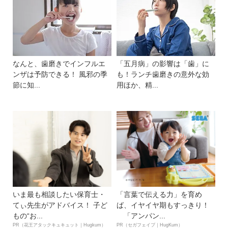
なんと、歯磨きでインフルエ
「五月病」の影響は「歯」に
ンザは予防できる！ 風邪の季
も！ランチ歯磨きの意外な効
節に知...
用ほか、精...
いま最も相談したい保育士・
「言葉で伝える力」を育め
てぃ先生がアドバイス！ 子ど
ば、イヤイヤ期もすっきり！
もの“お...
「アンパン...
PR（花王アタックキュキュット｜Hugkum）
PR（セガフェイブ｜HugKum）