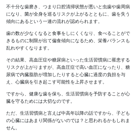
不十分な歯磨き、つまり口腔清掃状態が悪いと虫歯や歯周病
になり、菌が全身を巡るリスクが上がるとともに、歯を失う
傾向にあるという一連の流れが認められます。
歯の数が少なくなると食事をしにくくなり、食べることがで
きるものに制限が出て偏食傾向になるため、栄養バランスも
乱れやすくなります。
その結果、高血圧症や糖尿病といった生活習慣病に罹患する
リスクが上がりますが、高血圧症で高い血圧になったり、糖
尿病で内臓脂肪が増加したりすると心臓に過度の負担を与
え、心臓病を引き起こす可能性を上昇させます。
ですから、健康な歯を保ち、生活習慣病を予防することが心
臓を守るためには大切なのです。
ただ、生活習慣病と言えば中高年以降の話ですから、子ども
の心臓にはあまり関係がないのでは？と思われるかもしれま
せん。