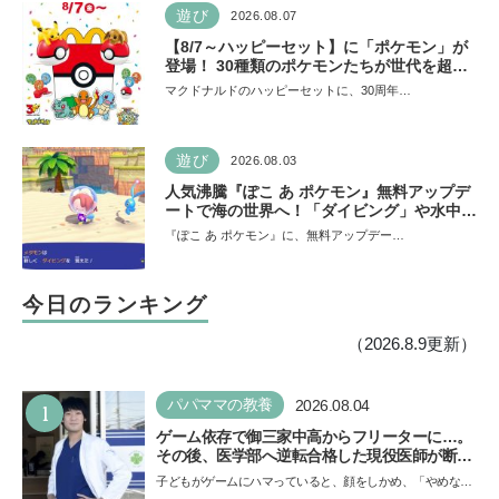
遊び
2026.08.07
【8/7～ハッピーセット】に「ポケモン」が
登場！ 30種類のポケモンたちが世代を超え
て勢ぞろい
マクドナルドのハッピーセットに、30周年…
遊び
2026.08.03
人気沸騰『ぽこ あ ポケモン』無料アップデ
ートで海の世界へ！「ダイビング」や水中の
街づくりが楽しめる追加コンテンツも登場
『ぽこ あ ポケモン』に、無料アップデー…
今日のランキング
（2026.8.9更新）
1
パパママの教養
2026.08.04
ゲーム依存で御三家中高からフリーターに…。
その後、医学部へ逆転合格した現役医師が断言
「ゲームの経験が受験勉強に役立った」そう考
子どもがゲームにハマっていると、顔をしかめ、「やめなさ
える背景とは