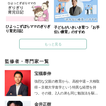
ひよっこずぼらママのぎりぎ
子どもがいきいき育つ 「お手
り育児日記
伝い療育」のすすめ
もっと見る
監修者・専門家一覧
宝槻泰伸
強烈な父親の教育から、高校中退～大検取
得～京都大学進学という特異な経歴を持
つ。その後、2人の弟も同じ勉強法を駆使
して高校中退~大検取得~京大入学を果た
金井正樹
す。大学卒業後、私立高校や職業訓練校で