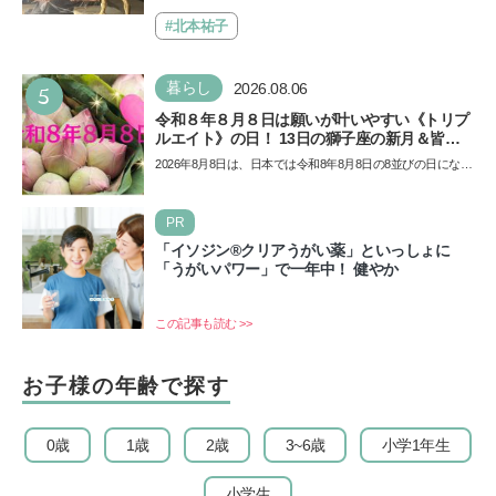
Aにて「ヨコハマ恐竜展2026〜恐竜の食卓大図鑑〜」が開
催…
#北本祐子
5
暮らし
2026.08.06
令和８年８月８日は願いが叶いやすい《トリプ
ルエイト》の日！ 13日の獅子座の新月＆皆既
日食の影響にも注目
2026年8月8日は、日本では令和8年8月8日の8並びの日になり
ます。そしてこの日は、「ライオンズゲート」というとっ
て…
PR
「イソジン®クリアうがい薬」といっしょに
「うがいパワー」で一年中！ 健やか
この記事も読む >>
お子様の年齢で探す
0歳
1歳
2歳
3~6歳
小学1年生
小学生