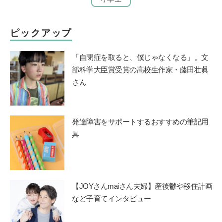
ピックアップ
「自閉症を取ると、僕じゃなくなる」。文
部科学大臣賞受賞の高校生作家・藤田壮眞
さん
発達障害をサポートするおすすめの筆記用
具
【JOYさんmaiさん夫婦】産後鬱や移住計画
など子育てインタビュー