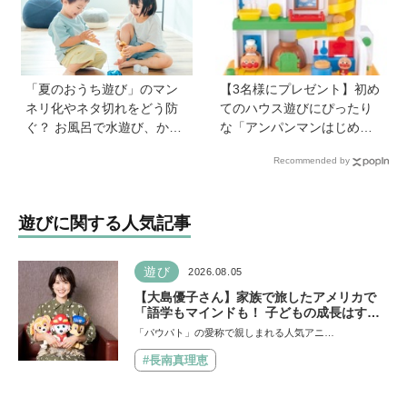
ほしい。子どもが観ればお
ン』が放送開始！
もちゃへの気持ちが変わる
かも！？」
「夏のおうち遊び」のマン
【3名様にプレゼント】初め
ネリ化やネタ切れをどう防
てのハウス遊びにぴったり
ぐ？ お風呂で水遊び、かき
な「アンパンマンはじめて
氷づくりなど…保護者606人
ハウス」が登場！ 楽しい音
Recommended by
に聞いたアイデアを紹介！
と指先あそびが盛りだくさ
【HugKum総研】
ん♪
遊びに関する人気記事
遊び
2026.08.05
【大島優子さん】家族で旅したアメリカで
「語学もマインドも！ 子どもの成長はすご
かった」声優をつとめた映画『パウ・パトロ
「パウパト」の愛称で親しまれる人気アニ…
ール ザ・ダイノ・ムービー』ではあきらめ
なければ何でもできると子どもに知ってほし
#長南真理恵
い