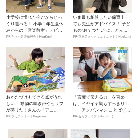
小学校に慣れた今だからじっ
いま最も相談したい保育士・
くり選べる！ 小学１年生夏休
てぃ先生がアドバイス！ 子ど
みからの「音楽教室」デビ
もの“おてつだい”に、どん...
ュ...
PR(ヤマハ音楽振興会｜HugKum)
PR(花王アタックキュキュット｜Hugkum)
おかたづけもできる点がうれ
「言葉で伝える力」を育め
しい！ 動物の鳴き声やセリフ
ば、イヤイヤ期もすっきり！
が盛りだくさんの「アニ
「アンパンマン ことばずか
ア ...
ん...
PR(タカラトミー｜Hugkum)
PR(セガフェイブ｜HugKum)