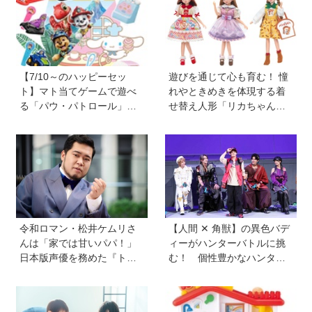
【『小学８年生』9月号付
録】
【7/10～のハッピーセッ
遊びを通じて心も育む！ 憧
ト】マト当てゲームで遊べ
れやときめきを体現する着
る「パウ・パトロール」＆
せ替え人形「リカちゃん」
お店屋さんごっこができる
と〝好き〟や〝夢〟を見つ
「シナモロール」が登場！
けよう
新しい「ほんのハッピーセ
ット」にも注目
令和ロマン・松井ケムリさ
【人間 ✕ 角獣】の異色バデ
んは「家では甘いパパ！」
ィーがハンターバトルに挑
日本版声優を務めた『ト
む！ 個性豊かなハンター
イ・ストーリー５』は「デ
が続々登場の「PROJECT
ジタル機器と子どもの関わ
R.E.D.」第２弾『角醒(かく
り方に悩むパパママに観て
せい)ハンターオメガホー