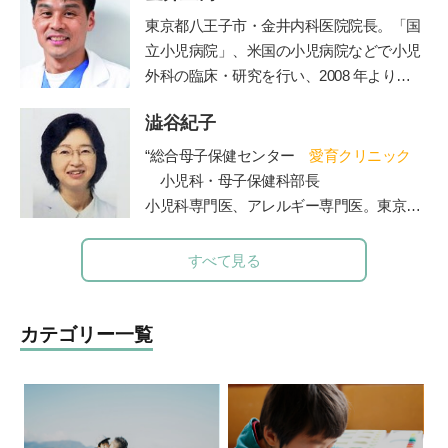
の指導経験を経て、2012年に東京都三鷹市
東京都八王子市・金井内科医院院長。「国
で「子どもの好奇心に火をつける」学習を
立小児病院」、米国の小児病院などで小児
テーマにした探究学舎を開校。５児の父。
外科の臨床・研究を行い、2008 年より現
その活動は「情熱大陸」(毎日放送)をはじ
職。診療科目は内科、小児科、小児外科、
めさまざまなメディアで取り上げられてい
澁谷紀子
外科。保育園の園医、小・中学校の校医も
る。著書に『勉強嫌いほどハマる勉強法
務める。
“総合母子保健センター
愛育クリニック
子どもが勝手に学びだす!!宝槻家のストー
小児科・母子保健科部長
リー活用術』(PHP研究所)、『探究学舎の
小児科専門医、アレルギー専門医。東京大
スゴイ授業:子どもの好奇心が止まらない!
学医学部卒業。東大病院、山王病院、NTT
能力よりも興味を育てる探究メソッドのす
東日本関東病院小児科などを経て現職。４
すべて見る
べて 元素編』(方丈社)、『強烈なオヤジが
人の女の子の母でもある。”
高校も塾も通わせずに3人の息子を京都大
学に放り込んだ話』(徳間書店)など。
http
カテゴリー一覧
s://tanqgakusha.jp/