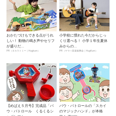
おかたづけもできる点がうれ
小学校に慣れた今だからじっ
しい！ 動物の鳴き声やセリフ
くり選べる！ 小学１年生夏休
が盛りだ...
みからの...
PR（タカラトミー｜Hugkum）
PR（ヤマハ音楽振興会｜HugKum）
【めばえ５月号】完成品「パ
パウ・パトロールの「スカイ
ウ・パトロール くるくるシ
のマジックハンド」が本格