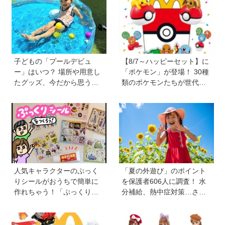
子どもの「プールデビュ
【8/7～ハッピーセット】に
ー」はいつ？ 場所や用意し
「ポケモン」が登場！ 30種
たグッズ、今だから思う
類のポケモンたちが世代を
「こうすればよかった」エ
超えて勢ぞろい
ピソードを紹介《HugKum
総研》
人気キャラクターのぷっく
「夏の外遊び」のポイント
りシールがおうちで簡単に
を保護者606人に調査！ 水
作れちゃう！「ぷっくりシ
分補給、熱中症対策…さら
ール用ペースト＆人気者も
に「猛暑ならではの遊びア
りだくさんシール」で夏の
イデア」も【HugKum総
おうち遊びを楽しもう
研】