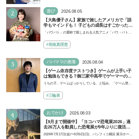
い！」という親御さんは多いでしょう。中学受験を控えて
い…
2
遊び
2026.08.05
【大島優子さん】家族で旅したアメリカで「語
学もマインドも！ 子どもの成長はすごかった」
声優をつとめた映画『パウ・パトロール ザ・ダ
「パウパト」の愛称で親しまれる人気アニメ「パウ・パトロ
イノ・ムービー』ではあきらめなければ何でも
ール」の劇場版シリーズ第3弾、映画『パウ・パトロール
できると子どもに知ってほしい
ザ…
#長南真理恵
3
パパママの教養
2026.08.04
【ゲーム依存度テストつき】ゲームが上手い子
は勉強もできる？御三家中高卒でゲーマーの医
師・阿部智史さんが教えるゲームしながら受験
うちの子、ゲームばっかりしている、と悩み、「ゲーム禁
で勝つためのメソッド
止」を宣言し、子どもとトラブルになる家庭は多いもの。で
も…
#三輪泉
4
おでかけ
2026.08.03
【9月まで開催中】「ヨコハマ恐竜展2026」過
去26万人を動員した恐竜展が9年ぶりに復活！
夏休みのおでかけで楽しむポイントを完全ガイ
2026年7月17日(金)〜9月6日(日)、パシフィコ横浜 展示ホール
ド