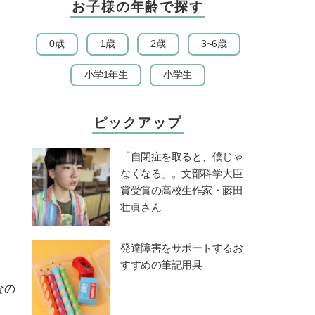
お子様の年齢で探す
0歳
1歳
2歳
3~6歳
小学1年生
小学生
ピックアップ
「自閉症を取ると、僕じゃ
なくなる」。文部科学大臣
賞受賞の高校生作家・藤田
壮眞さん
発達障害をサポートするお
すすめの筆記用具
なの