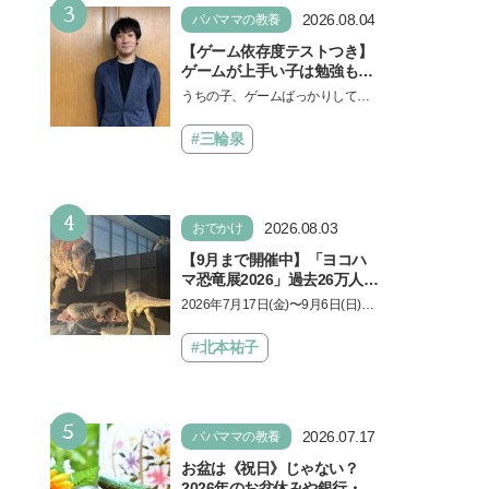
3
2026.08.04
パパママの教養
【ゲーム依存度テストつき】
ゲームが上手い子は勉強もで
きる？御三家中高卒でゲーマ
うちの子、ゲームばっかりしてい
ーの医師・阿部智史さんが教
る、と悩み、「ゲーム禁止」を宣
えるゲームしながら受験で勝
言し、子どもとトラブルになる家
#三輪泉
つためのメソッド
庭は多いもの。でも…
4
2026.08.03
おでかけ
【9月まで開催中】「ヨコハ
マ恐竜展2026」過去26万人を
動員した恐竜展が9年ぶりに
2026年7月17日(金)〜9月6日(日)、
復活！ 夏休みのおでかけで楽
パシフィコ横浜 展示ホールAにて
しむポイントを完全ガイド
「ヨコハマ恐竜展2026〜恐竜の食
#北本祐子
卓大図鑑〜」が開催…
5
2026.07.17
パパママの教養
お盆は《祝日》じゃない？
2026年のお盆休みや銀行・役