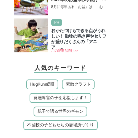
所の営業や交通機関情報も紹
8月に毎年ある「お盆」は、「お盆
介
休み」と言われるのに祝日ではな
いのでしょうか？ 当記事では、ま
PR
ずは2026年のお盆…
おかたづけもできる点がうれ
しい！ 動物の鳴き声やセリフ
が盛りだくさんの「アニ
ア ...
この記事も読む >>
人気のキーワード
HugKum総研
素敵クラフト
発達障害の子を応援します！
親子で語る世界のギモン
不登校の子どもたちの居場所づくり