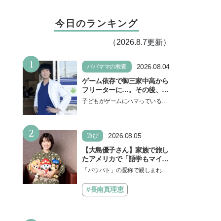
今日のランキング
（2026.8.7更新）
1
2026.08.04
パパママの教養
ゲーム依存で御三家中高から
フリーターに…。その後、医
学部へ逆転合格した現役医師
子どもがゲームにハマっている
が断言「ゲームの経験が受験
と、顔をしかめ、「やめなさ
勉強に役立った」そう考える
い！」という親御さんは多いでし
背景とは
2
ょう。中学受験を控えてい…
2026.08.05
遊び
【大島優子さん】家族で旅し
たアメリカで「語学もマイン
ドも！ 子どもの成長はすごか
「パウパト」の愛称で親しまれる
った」声優をつとめた映画
人気アニメ「パウ・パトロール」
『パウ・パトロール ザ・ダイ
の劇場版シリーズ第3弾、映画『パ
#長南真理恵
ノ・ムービー』ではあきらめ
ウ・パトロール ザ…
なければ何でもできると子ど
もに知ってほしい