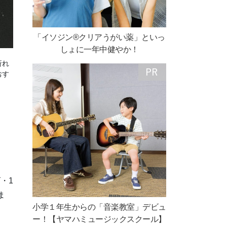
「イソジン®クリアうがい薬」といっ
しょに一年中健やか！
折れ
おす
・1
ま
小学１年生からの「音楽教室」デビュ
ー！【ヤマハミュージックスクール】