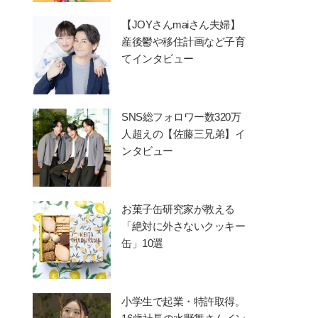
【JOYさんmaiさん夫婦】
産後鬱や移住計画など子育
てインタビュー
SNS総フォロワー数320万
人超えの【佐藤三兄弟】イ
ンタビュー
お菓子缶研究家が教える
「絶対に外さないクッキー
缶」10選
小学生で起業・特許取得。