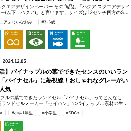
スクエアデザインペーパー その商品は「ハクア スクエアデザイ
ー(以下：ハクア)」と言います。サイズは12センチ四方のSサ
5センチ四方のMサイズ(一般的なおりがみと同じ大きさです)・
マニアふじいなおみ
#3~6歳
チ四方のLサイズの3種類が発…
2024.12.05
活】パイナップルの葉でできたセンスのいいラン
「パイナセル」に熱視線！おしゃれなグレーがい
人気
ップルの葉でできたランドセル「パイナセル」ってどんなも
舗ランドセルメーカー「セイバン」のパイナップル素材の生地
た「パイナセル」。 年中・年長のお子さんを持つご家庭で
ta
#小学1年生
#小学生
#SDGs
ン活”（ランドセルを購入するための活動）も一つ…