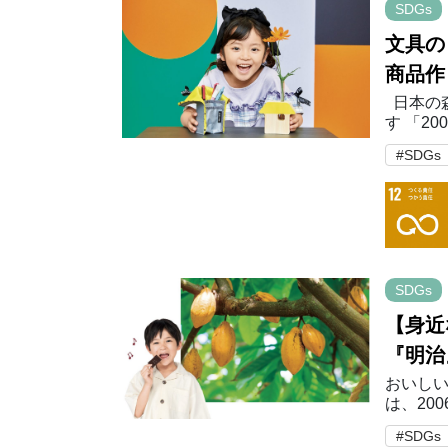
SDGs
文具の
商品作
日本の
す 「2
伐材の利
#SDGs
材とし
SDGs
【身近
『明治
おいしい
は、20
国＊のカ
#SDGs
料、発