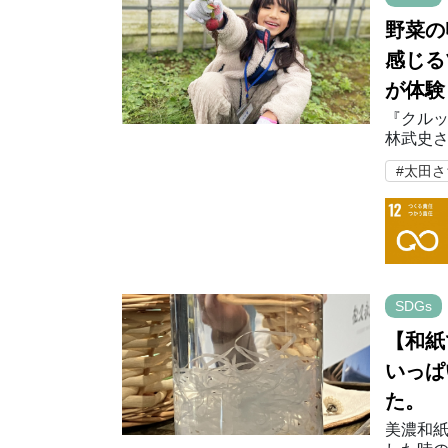
野菜の
感じる
が体験
『クルッ
林武史さ
KKU 
#太田さ
ースで
SDGs
【和紙
いっぱ
た。
美濃和紙