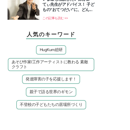
てぃ先生がアドバイス！ 子ど
もの“おてつだい”に、どん...
この記事も読む >>
人気のキーワード
HugKum総研
あそび作家/工作アーティストに教わる 素敵
クラフト
発達障害の子を応援します！
親子で語る世界のギモン
不登校の子どもたちの居場所づくり