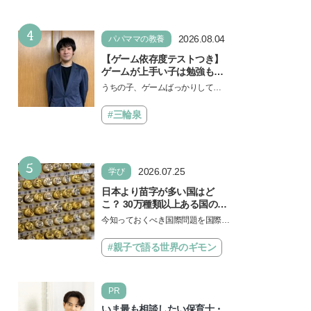
なければ何でもできると子ど
もに知ってほしい
4
2026.08.04
パパママの教養
【ゲーム依存度テストつき】
ゲームが上手い子は勉強もで
きる？御三家中高卒でゲーマ
うちの子、ゲームばっかりしてい
ーの医師・阿部智史さんが教
る、と悩み、「ゲーム禁止」を宣
えるゲームしながら受験で勝
言し、子どもとトラブルになる家
#三輪泉
つためのメソッド
庭は多いもの。でも…
5
2026.07.25
学び
日本より苗字が多い国はど
こ？ 30万種類以上ある国の理
由とは【親子で語る国際問
今知っておくべき国際問題を国際政
題】
治先生が分かりやすく解説してくれ
る「親子で語る国際問題」。今回
#親子で語る世界のギモン
は、苗字の種類…
PR
いま最も相談したい保育士・