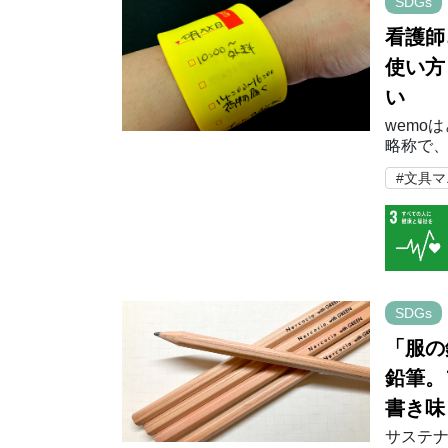
SDGs
看護師
使い方
い
wemoは
略称で
につけ
#文具
か？ き
SDGs
「服の
鉛筆。
書き味
サステナ