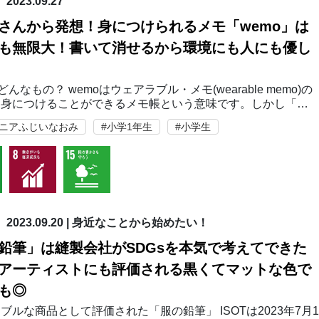
2023.09.27
さんから発想！身につけられるメモ「wemo」は
も無限大！書いて消せるから環境にも人にも優し
どんなもの？ wemoはウェアラブル・メモ(wearable memo)の
、身につけることができるメモ帳という意味です。しかし「身
るメモ帳」と聞いてもきっとピンとこないのではないでしょう
マニアふじいなおみ
#小学1年生
#小学生
っかけは看護師さん 不要…
2023.09.20
|
身近なことから始めたい！
鉛筆」は縫製会社がSDGsを本気で考えてできた
アーティストにも評価される黒くてマットな色で
も◎
ブルな商品として評価された「服の鉛筆」 ISOTは2023年7月1