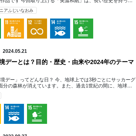
作品です 今回取り上げる「美濃和紙」は、長い歴史を持って
暦702年の美濃国の戸籍用紙が正倉院に残っています。 現在で
マニアふじいなおみ
・道具・製法も多岐に渡るため、美濃…
2024.05.21
境デーとは？目的・歴史・由来や2024年のテーマ
境デー」ってどんな日？ 今、地球上では3秒ごとにサッカーグ
面分の森林が消えています。また、過去1世紀の間に、地球の
半分が失われました。さらに、年々温暖化が進み、サンゴ礁の
が死滅するなど、環境や生態系の破壊と喪失…