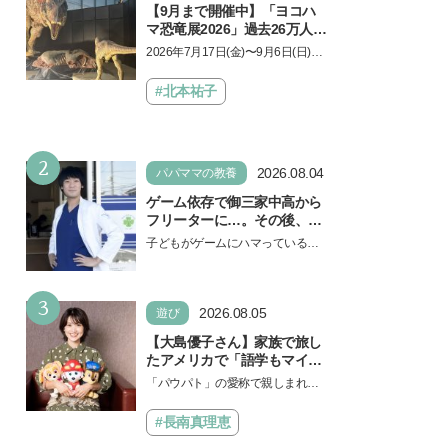
【9月まで開催中】「ヨコハ
マ恐竜展2026」過去26万人を
動員した恐竜展が9年ぶりに
2026年7月17日(金)〜9月6日(日)、
復活！ 夏休みのおでかけで楽
パシフィコ横浜 展示ホールAにて
しむポイントを完全ガイド
「ヨコハマ恐竜展2026〜恐竜の食
#北本祐子
卓大図鑑〜」が開催…
2
2026.08.04
パパママの教養
ゲーム依存で御三家中高から
フリーターに…。その後、医
学部へ逆転合格した現役医師
子どもがゲームにハマっている
が断言「ゲームの経験が受験
と、顔をしかめ、「やめなさ
勉強に役立った」そう考える
い！」という親御さんは多いでし
背景とは
3
ょう。中学受験を控えてい…
2026.08.05
遊び
【大島優子さん】家族で旅し
たアメリカで「語学もマイン
ドも！ 子どもの成長はすごか
「パウパト」の愛称で親しまれる
った」声優をつとめた映画
人気アニメ「パウ・パトロール」
『パウ・パトロール ザ・ダイ
の劇場版シリーズ第3弾、映画『パ
#長南真理恵
ノ・ムービー』ではあきらめ
ウ・パトロール ザ…