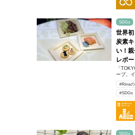
SDGs
世界初
炭素キ
い！親
レポー
「TOK
ーブ。イ
東京都は
#Rin
の実現
#SDGs
SDGs