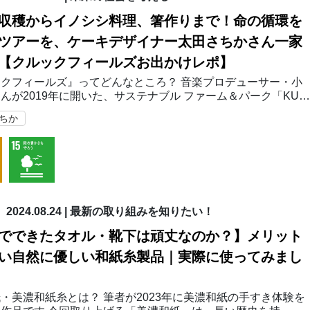
収穫からイノシシ料理、箸作りまで！命の循環を
ツアーを、ケーキデザイナー太田さちかさん一家
【クルックフィールズお出かけレポ】
クフィールズ』ってどんなところ？ 音楽プロデューサー・小
んが2019年に開いた、サステナブル ファーム＆パーク「KUR
FIELDS（クルックフィールズ）」。 千葉県木更津の広大なスペ
ちか
、「農」と「食」「自然の循環…
2024.08.24
|
最新の取り組みを知りたい！
でできたタオル・靴下は頑丈なのか？】メリット
い自然に優しい和紙糸製品｜実際に使ってみまし
・美濃和紙糸とは？ 筆者が2023年に美濃和紙の手すき体験を