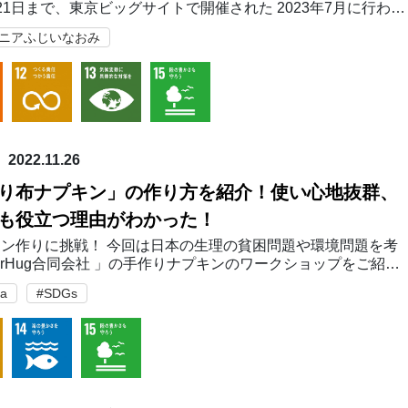
21日まで、東京ビッグサイトで開催された 2023年7月に行われ
T(国際文具・紙製品展)で発表された「日本文具大賞」。「服の鉛
マニアふじいなおみ
新設されたサステナ…
2022.11.26
り布ナプキン」の作り方を紹介！使い心地抜群、
も役立つ理由がわかった！
ン作りに挑戦！ 今回は日本の生理の貧困問題や環境問題を考
irHug合同会社 」の手作りナプキンのワークショップをご紹介
思います。 今回のワークショップで使う「手作り布ナプキン
ta
#SDGs
」の中身は、ナプキンに使うハンカチ一…