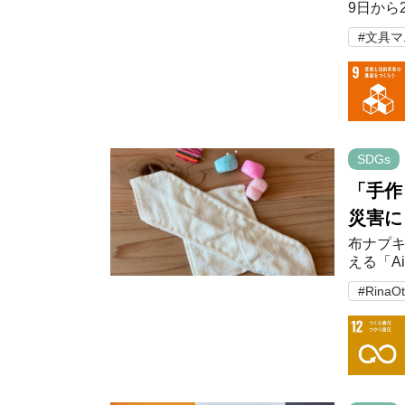
9日から
たISO
#文具
筆」は
SDGs
「手作
災害に
布ナプキ
える「A
したいと
#RinaO
セット