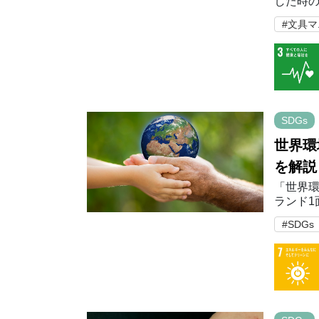
した時の
おり、西
#文具
は材料
SDGs
世界環
を解説
「世界環
ランド1
湿地の
#SDGs
約50％