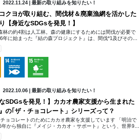
2022.11.24
|
最新の取り組みを知りたい！
コクヨが取り組む、間伐材＆廃棄漁網を活かした
り【身近なSDGsを発見！】
森林の約4割は人工林。森の健康にするためには間伐が必要で
006年に始まった『結の森プロジェクト』は、間伐*1及びその間
用を目指した森林保全活動です。 日本の森林の約４割は、木
て使うために育てられてき…
2022.10.06
|
最新の取り組みを知りたい！
なSDGsを発見！】カカオ農家支援から生まれた
』の｢ザ・チョコレート」シリーズって？
チョコレートのためにカカオ農家を支援しています 「明治で
06年から独自に『メイジ・カカオ・サポート』という、世界9か
カオ農家などへの支援を行っています。 具体的には苗木や肥
酵箱などの寄贈や、栽培や発酵法の指導な…