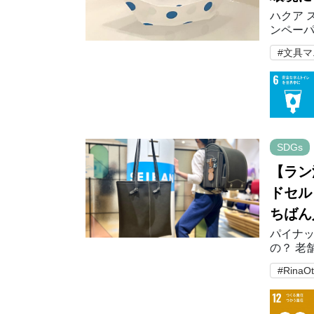
ハクア 
ンペーパ
イズ・1
#文具
18セン
SDGs
【ラン
ドセル
ちばん
パイナ
の？ 老
を使用し
#RinaO
は、“ラ