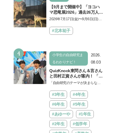
【9月まで開催中】「ヨコハ
マ恐竜展2026」過去26万人を
動員した恐竜展が9年ぶりに
2026年7月17日(金)〜9月6日(日)、
復活！ 夏休みのおでかけで楽
パシフィコ横浜 展示ホールAにて
しむポイントを完全ガイド
「ヨコハマ恐竜展2026〜恐竜の食
#北本祐子
卓大図鑑〜」が開催…
4
2026.
小学生の自由研究ま
08.03
るわかりナビ！
QuizKnock東問さん＆言さん
と田村正資さんが案内！ 「よ
みうりランド」で遊びながら
「自由研究のテーマが決まらな
自由研究が進む期間限定イベ
い…」。そんな夏休みの悩みにヒ
ントが開催
ントをくれるイベントが、よみう
#3年生
#4年生
りランド「グッジョバ!!…
#6年生
#5年生
#あゆーや
#1年生
#2年生
#低学年