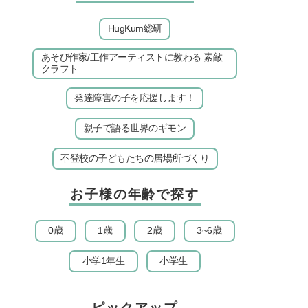
HugKum総研
あそび作家/工作アーティストに教わる 素敵
クラフト
発達障害の子を応援します！
親子で語る世界のギモン
不登校の子どもたちの居場所づくり
お子様の年齢で探す
0歳
1歳
2歳
3~6歳
小学1年生
小学生
ピックアップ