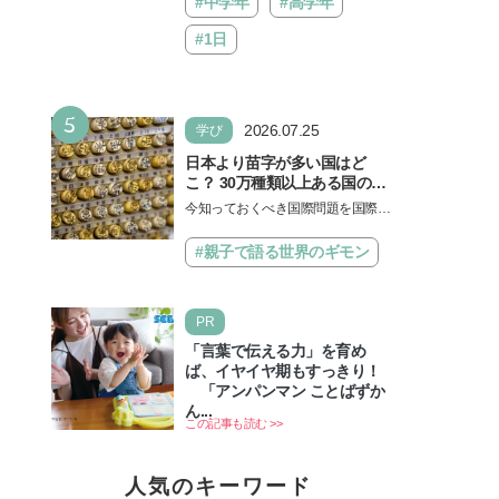
#中学年
#高学年
#1日
5
2026.07.25
学び
日本より苗字が多い国はど
こ？ 30万種類以上ある国の理
由とは【親子で語る国際問
今知っておくべき国際問題を国際政
題】
治先生が分かりやすく解説してくれ
る「親子で語る国際問題」。今回
#親子で語る世界のギモン
は、苗字の種類…
PR
「言葉で伝える力」を育め
ば、イヤイヤ期もすっきり！
「アンパンマン ことばずか
ん...
この記事も読む >>
人気のキーワード