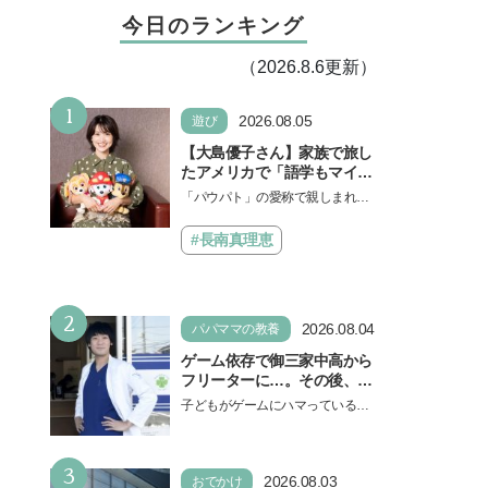
今日のランキング
（2026.8.6更新）
1
2026.08.05
遊び
【大島優子さん】家族で旅し
たアメリカで「語学もマイン
ドも！ 子どもの成長はすごか
「パウパト」の愛称で親しまれる
った」声優をつとめた映画
人気アニメ「パウ・パトロール」
『パウ・パトロール ザ・ダイ
の劇場版シリーズ第3弾、映画『パ
#長南真理恵
ノ・ムービー』ではあきらめ
ウ・パトロール ザ…
なければ何でもできると子ど
もに知ってほしい
2
2026.08.04
パパママの教養
ゲーム依存で御三家中高から
フリーターに…。その後、医
学部へ逆転合格した現役医師
子どもがゲームにハマっている
が断言「ゲームの経験が受験
と、顔をしかめ、「やめなさ
勉強に役立った」そう考える
い！」という親御さんは多いでし
背景とは
3
ょう。中学受験を控えてい…
2026.08.03
おでかけ