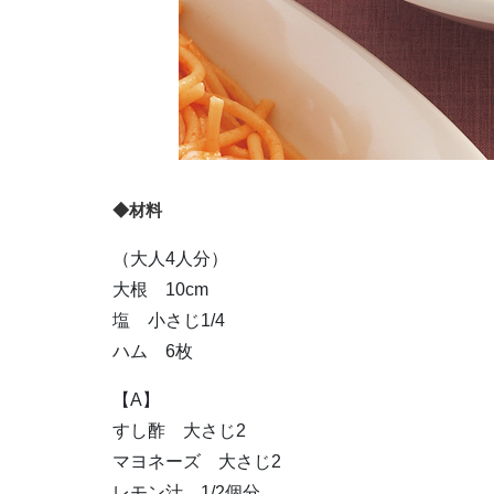
◆材料
（大人4人分）
大根 10cm
塩 小さじ1/4
ハム 6枚
【A】
すし酢 大さじ2
マヨネーズ 大さじ2
レモン汁 1/2個分