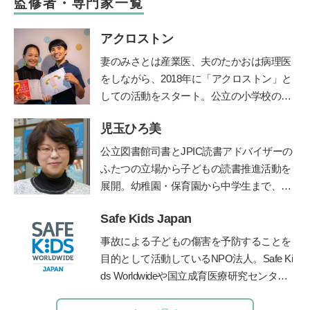
監修者・専門家一覧
アクロストン
妻のみさとは産業医、夫のたかおは病理医
をしながら、
2018
年に「アクロストン」と
しての活動をスタート。公立の小学校の授
業や企業主催のイベントなど、日本各地で
児玉ひろ美
性にまつわるワークショップを行う。『３
～９歳ではじめるアクロストン式「赤ちゃ
公立図書館司書とJPIC読書アドバイザーの
んってどうやってできるの？」いま、子ど
ふたつの立場から子どもの読書推進活動を
もに伝えたい性のＱ＆Ａ』（主婦の友
展開。幼稚園・保育園から中学生まで、お
社）、『思春期の性と恋愛 子どもたちの
話し会やブックトークの実践とともに、成
頭の中がこんなことになっているなん
Safe Kids Japan
人への講座や講演を行う。近年は大学にて
て！』（主婦の友社）、『10歳からのカラ
児童文化財としての絵本の魅力を学生に伝
事故による子どもの傷害を予防することを
ダ・性・ココロのいろいろブック(
ほるぷ
えている。
鎌倉女子大学短期大学部非常勤
目的として活動しているNPO法人。Safe Ki
出版)』が発売中。
公式ＨＰ
講師など、幅広く活躍。著書に『0～5歳
ds Worldwideや国立成育医療研究センタ
子どもを育てる「読み聞かせ」実践ガイ
ー、産業技術総合研究所などと連携して、
ド』『子どもを育てる0歳・1歳・2歳児に