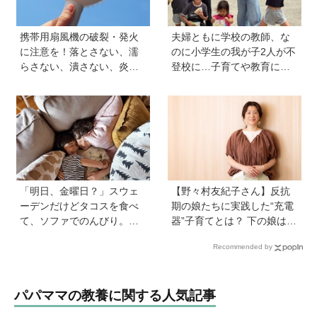
携帯用扇風機の破裂・発火
夫婦ともに学校の教師、な
に注意を！落とさない、濡
のに小学生の我が子2人が不
らさない、潰さない、炎天
登校に…子育てや教育に悩
下に放置しない！
むうち、熱血教師パパが
「退職しよう」と決意する
まで
「明日、金曜日？」スウェ
【野々村友紀子さん】反抗
ーデンだけどタコスを食べ
期の娘たちに実践した“充電
て、ソファでのんびり。小
器”子育てとは？ 下の娘は小
さな楽しみを待つ週末時間
4のときに「今日から反抗期
Recommended by
【北欧パパと日本で子育てv
入りまーす」と宣言！
ol.23】
パパママの教養に関する人気記事