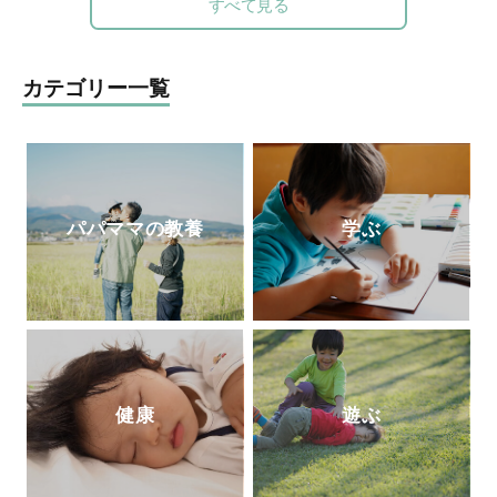
子どもの傷害予防に関する様々な活動を行
すべて見る
ぴったりの絵本』（共に小学館）がある。
う。
https://safekidsjapan.org/
カテゴリー一覧
パパママの教養
学ぶ
健康
遊ぶ