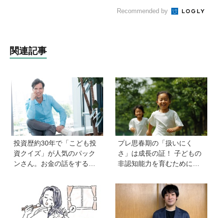
Recommended by
関連記事
投資歴約30年で「こども投
プレ思春期の「扱いにく
資クイズ」が人気のパック
さ」は成長の証！ 子どもの
ンさん。お金の話をするの
非認知能力を育むために親
に早すぎることはない！ 子
から子へ贈るギフトとは？
どもも正しい節約、投資方
法を知ってほしい