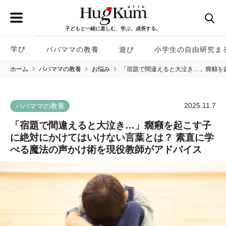
子どもと一緒に楽しむ、学ぶ、成長する。
学び
パパママの教養
遊び
小学生の自由研究ま
ホーム
パパママの教養
お悩み
「宿題で間違えると大泣き…」癇癪を
2025.11.7
パパママの教養
「宿題で間違えると大泣き…」癇癪を起こす子
に絶対にかけてはいけない言葉とは？ 素直に学
べる魔法の声かけ術を現役教師がアドバイス