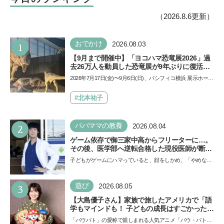
（2026.8.6更新）
1
おでかけ
2026.08.03
【9月まで開催中】「ヨコハマ恐竜展2026」過
去26万人を動員した恐竜展が9年ぶりに復活！
夏休みのおでかけで楽しむポイントを完全ガイ
2026年7月17日(金)〜9月6日(日)、パシフィコ横浜 展示ホール
ド
Aにて「ヨコハマ恐竜展2026〜恐竜の食卓大図鑑〜」が開
催…
#北本祐子
2
パパママの教養
2026.08.04
ゲーム依存で御三家中高からフリーターに…。
その後、医学部へ逆転合格した現役医師が断言
「ゲームの経験が受験勉強に役立った」そう考
子どもがゲームにハマっていると、顔をしかめ、「やめなさ
える背景とは
い！」という親御さんは多いでしょう。中学受験を控えて
い…
3
遊び
2026.08.05
【大島優子さん】家族で旅したアメリカで「語
学もマインドも！ 子どもの成長はすごかった」
声優をつとめた映画『パウ・パトロール ザ・ダ
「パウパト」の愛称で親しまれる人気アニメ「パウ・パトロ