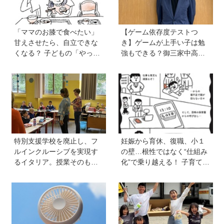
「ママのお膝で食べたい」
【ゲーム依存度テストつ
甘えさせたら、自立できな
き】ゲームが上手い子は勉
くなる？ 子どもの「やっ
強もできる？御三家中高卒
て」に向き合うときの小さ
でゲーマーの医師・阿部智
な姿勢《モンテッソーリ教
史さんが教えるゲームしな
師の子育てエッセイ》vol.7
がら受験で勝つためのメソ
ッド
特別支援学校を廃止し、フ
妊娠から育休、復職、小１
ルインクルーシブを実現す
の壁…根性ではなく“仕組み
るイタリア。授業そのもの
化”で乗り越える！ 子育ても
を、多様な子どもが参加し
仕事も大切な「働く親」が
やすい形に【言語聴覚士 原
知っておきたいサバイバル
先生が伝える世界のインク
戦略
ルーシブ教育】