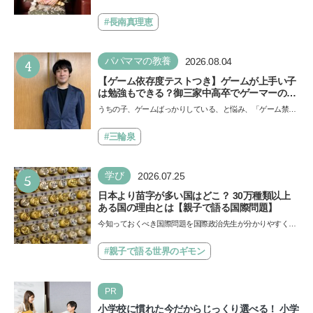
イノ・ムービー』ではあきらめなければ何でも
ール」の劇場版シリーズ第3弾、映画『パウ・パトロール
できると子どもに知ってほしい
ザ…
#長南真理恵
4
パパママの教養
2026.08.04
【ゲーム依存度テストつき】ゲームが上手い子
は勉強もできる？御三家中高卒でゲーマーの医
師・阿部智史さんが教えるゲームしながら受験
うちの子、ゲームばっかりしている、と悩み、「ゲーム禁
で勝つためのメソッド
止」を宣言し、子どもとトラブルになる家庭は多いもの。で
も…
#三輪泉
5
学び
2026.07.25
日本より苗字が多い国はどこ？ 30万種類以上
ある国の理由とは【親子で語る国際問題】
今知っておくべき国際問題を国際政治先生が分かりやすく解
説してくれる「親子で語る国際問題」。今回は、苗字の種
類…
#親子で語る世界のギモン
PR
小学校に慣れた今だからじっくり選べる！ 小学