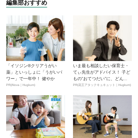
編集部おすすめ
「イソジン®クリアうがい
いま最も相談したい保育士・
薬」といっしょに「うがいパ
てぃ先生がアドバイス！ 子ど
ワー」で一年中！ 健やか
もの“おてつだい”に、どん...
PR(iNova｜Hugkum)
PR(花王アタックキュキュット｜Hugkum)