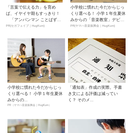
「言葉で伝える力」を育め
小学校に慣れた今だからじっ
ば、イヤイヤ期もすっきり！
くり選べる！ 小学１年生夏休
「アンパンマン ことばずか
みからの「音楽教室」デビ
ん...
ュ...
PR(セガフェイブ｜HugKum)
PR(ヤマハ音楽振興会｜HugKum)
小学校に慣れた今だからじっ
「通知表」作成の実際。手書
くり選べる！ 小学１年生夏休
き文による評価は減ってい
みからの...
く？ そのメ...
PR（ヤマハ音楽振興会｜HugKum）