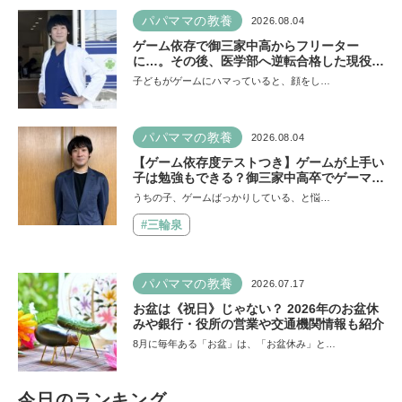
パパママの教養
2026.08.04
ゲーム依存で御三家中高からフリーター
に…。その後、医学部へ逆転合格した現役医
師が断言「ゲームの経験が受験勉強に役立っ
子どもがゲームにハマっていると、顔をし…
た」そう考える背景とは
パパママの教養
2026.08.04
【ゲーム依存度テストつき】ゲームが上手い
子は勉強もできる？御三家中高卒でゲーマー
の医師・阿部智史さんが教えるゲームしなが
うちの子、ゲームばっかりしている、と悩…
ら受験で勝つためのメソッド
#三輪泉
パパママの教養
2026.07.17
お盆は《祝日》じゃない？ 2026年のお盆休
みや銀行・役所の営業や交通機関情報も紹介
8月に毎年ある「お盆」は、「お盆休み」と…
今日のランキング