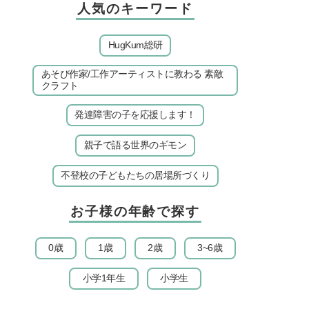
人気のキーワード
HugKum総研
あそび作家/工作アーティストに教わる 素敵
クラフト
発達障害の子を応援します！
親子で語る世界のギモン
不登校の子どもたちの居場所づくり
お子様の年齢で探す
0歳
1歳
2歳
3~6歳
小学1年生
小学生