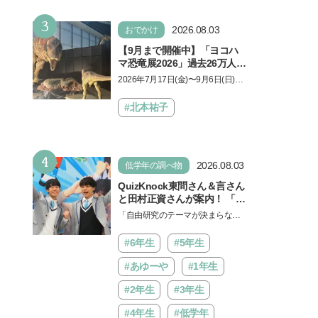
勉強に役立った」そう考える
い！」という親御さんは多いでし
背景とは
3
ょう。中学受験を控えてい…
2026.08.03
おでかけ
【9月まで開催中】「ヨコハ
マ恐竜展2026」過去26万人を
動員した恐竜展が9年ぶりに
2026年7月17日(金)〜9月6日(日)、
復活！ 夏休みのおでかけで楽
パシフィコ横浜 展示ホールAにて
しむポイントを完全ガイド
「ヨコハマ恐竜展2026〜恐竜の食
#北本祐子
卓大図鑑〜」が開催…
4
2026.08.03
低学年の調べ物
QuizKnock東問さん＆言さん
と田村正資さんが案内！ 「よ
みうりランド」で遊びながら
「自由研究のテーマが決まらな
自由研究が進む期間限定イベ
い…」。そんな夏休みの悩みにヒ
ントが開催
ントをくれるイベントが、よみう
#6年生
#5年生
りランド「グッジョバ!!…
#あゆーや
#1年生
#2年生
#3年生
#4年生
#低学年