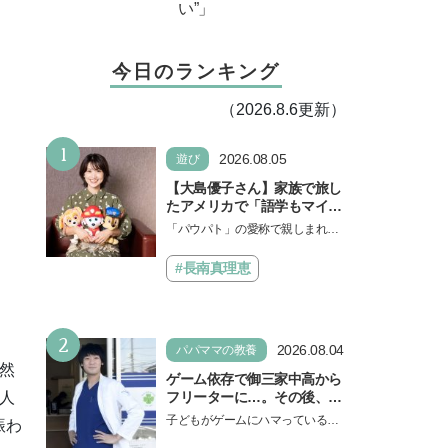
い”」
今日のランキング
（2026.8.6更新）
1
2026.08.05
遊び
【大島優子さん】家族で旅し
たアメリカで「語学もマイン
ドも！ 子どもの成長はすごか
「パウパト」の愛称で親しまれる
った」声優をつとめた映画
人気アニメ「パウ・パトロール」
『パウ・パトロール ザ・ダイ
の劇場版シリーズ第3弾、映画『パ
#長南真理恵
ノ・ムービー』ではあきらめ
ウ・パトロール ザ…
なければ何でもできると子ど
もに知ってほしい
2
2026.08.04
パパママの教養
然
ゲーム依存で御三家中高から
フリーターに…。その後、医
人
学部へ逆転合格した現役医師
子どもがゲームにハマっている
賑わ
が断言「ゲームの経験が受験
と、顔をしかめ、「やめなさ