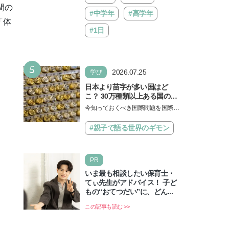
間の
#中学年
#高学年
「体
#1日
5
2026.07.25
学び
日本より苗字が多い国はど
こ？ 30万種類以上ある国の理
由とは【親子で語る国際問
今知っておくべき国際問題を国際政
題】
治先生が分かりやすく解説してくれ
る「親子で語る国際問題」。今回
#親子で語る世界のギモン
は、苗字の種類…
PR
いま最も相談したい保育士・
てぃ先生がアドバイス！ 子ど
もの“おてつだい”に、どん...
この記事も読む >>