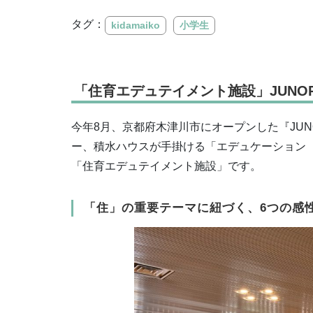
タグ：
kidamaiko
小学生
「住育エデュテイメント施設」JUNOP
今年8月、京都府木津川市にオープンした『JU
ー、積水ハウスが手掛ける「エデュケーション
「住育エデュテイメント施設」です。
「住」の重要テーマに紐づく、6つの感