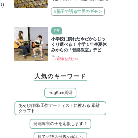
題】
かり
治先生が分かりやすく解説してくれ
る「親子で語る国際問題」。今回
#親子で語る世界のギモン
は、苗字の種類…
PR
小学校に慣れた今だからじっ
くり選べる！ 小学１年生夏休
みからの「音楽教室」デビ
ュ...
この記事も読む >>
人気のキーワード
HugKum総研
あそび作家/工作アーティストに教わる 素敵
クラフト
発達障害の子を応援します！
親子で語る世界のギモン