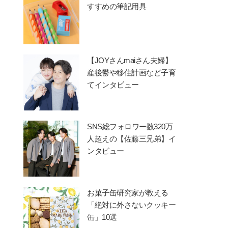
すすめの筆記用具
【JOYさんmaiさん夫婦】
産後鬱や移住計画など子育
てインタビュー
SNS総フォロワー数320万
人超えの【佐藤三兄弟】イ
ンタビュー
お菓子缶研究家が教える
「絶対に外さないクッキー
缶」10選