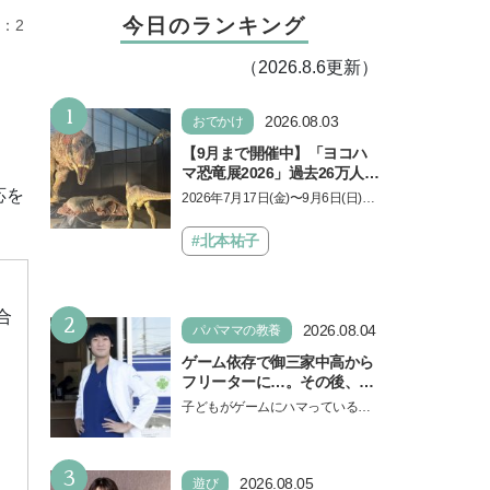
今日のランキング
：2
（2026.8.6更新）
1
2026.08.03
おでかけ
【9月まで開催中】「ヨコハ
」
マ恐竜展2026」過去26万人を
動員した恐竜展が9年ぶりに
応を
2026年7月17日(金)〜9月6日(日)、
復活！ 夏休みのおでかけで楽
パシフィコ横浜 展示ホールAにて
しむポイントを完全ガイド
「ヨコハマ恐竜展2026〜恐竜の食
#北本祐子
卓大図鑑〜」が開催…
2
合
2026.08.04
パパママの教養
ゲーム依存で御三家中高から
フリーターに…。その後、医
学部へ逆転合格した現役医師
子どもがゲームにハマっている
が断言「ゲームの経験が受験
と、顔をしかめ、「やめなさ
勉強に役立った」そう考える
い！」という親御さんは多いでし
背景とは
3
ょう。中学受験を控えてい…
2026.08.05
遊び