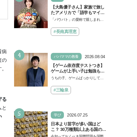
【大島優子さん】家族で旅し
たアメリカで「語学もマイン
ドも！ 子どもの成長はすごか
「パウパト」の愛称で親しまれる
った」声優をつとめた映画
人気アニメ「パウ・パトロール」
『パウ・パトロール ザ・ダイ
の劇場版シリーズ第3弾、映画『パ
#長南真理恵
ノ・ムービー』ではあきらめ
ウ・パトロール ザ…
なければ何でもできると子ど
もに知ってほしい
看病
4
2026.08.04
パパママの教養
査の
【ゲーム依存度テストつき】
す。
ゲームが上手い子は勉強もで
きる？御三家中高卒でゲーマ
うちの子、ゲームばっかりしてい
ーの医師・阿部智史さんが教
る、と悩み、「ゲーム禁止」を宣
えるゲームしながら受験で勝
言し、子どもとトラブルになる家
#三輪泉
つためのメソッド
庭は多いもの。でも…
守る
ムと
5
2026.07.25
学び
い
日本より苗字が多い国はど
こ？ 30万種類以上ある国の理
由とは【親子で語る国際問
今知っておくべき国際問題を国際政