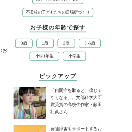
不登校の子どもたちの居場所づくり
お子様の年齢で探す
0歳
1歳
2歳
3~6歳
のお
小学1年生
小学生
ピックアップ
「自閉症を取ると、僕じゃ
なくなる」。文部科学大臣
賞受賞の高校生作家・藤田
壮眞さん
発達障害をサポートするお