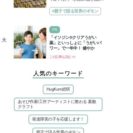
題】
治先生が分かりやすく解説してくれ
る「親子で語る国際問題」。今回
#親子で語る世界のギモン
は、苗字の種類…
PR
「イソジン®クリアうがい
、大
薬」といっしょに「うがいパ
ワー」で一年中！ 健やか
この記事も読む >>
人気のキーワード
HugKum総研
あそび作家/工作アーティストに教わる 素敵
クラフト
発達障害の子を応援します！
親子で語る世界のギモン