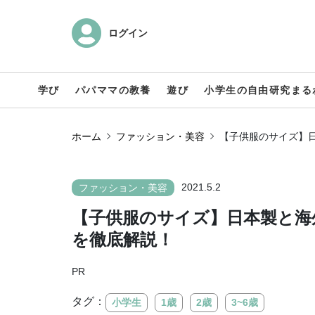
ログイン
学び
パパママの教養
遊び
小学生の自由研究まる
ホーム
ファッション・美容
【子供服のサイズ】
2021.5.2
ファッション・美容
【子供服のサイズ】日本製と海
を徹底解説！
PR
タグ：
小学生
1歳
2歳
3~6歳