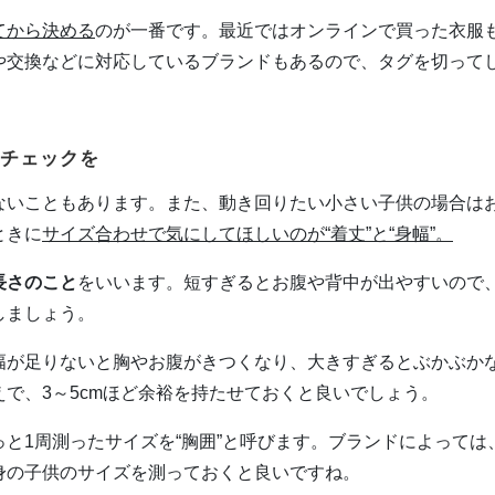
てから決める
のが一番です。最近ではオンラインで買った衣服
や交換などに対応しているブランドもあるので、タグを切って
のチェックを
ないこともあります。また、動き回りたい小さい子供の場合は
ときに
サイズ合わせで気にしてほしいのが“着丈”と“身幅”。
長さのこと
をいいます。短すぎるとお腹や背中が出やすいので
しましょう。
幅が足りないと胸やお腹がきつくなり、大きすぎるとぶかぶか
で、3～5cmほど余裕を持たせておくと良いでしょう。
と1周測ったサイズを“胸囲”と呼びます。ブランドによっては
身の子供のサイズを測っておくと良いですね。