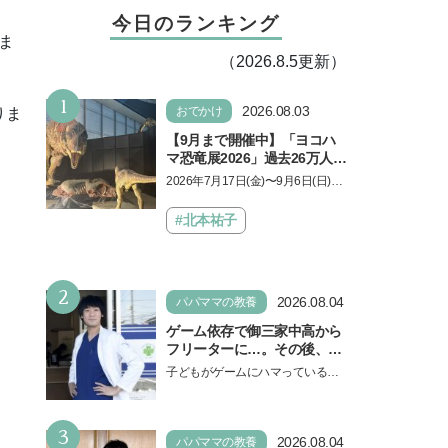
今日のランキング
ま
（2026.8.5更新）
1
2026.08.03
おでかけ
りま
【9月まで開催中】「ヨコハ
マ恐竜展2026」過去26万人を
動員した恐竜展が9年ぶりに
2026年7月17日(金)〜9月6日(日)、
復活！ 夏休みのおでかけで楽
パシフィコ横浜 展示ホールAにて
しむポイントを完全ガイド
「ヨコハマ恐竜展2026〜恐竜の食
#北本祐子
卓大図鑑〜」が開催…
2
2026.08.04
パパママの教養
ゲーム依存で御三家中高から
フリーターに…。その後、医
学部へ逆転合格した現役医師
子どもがゲームにハマっている
が断言「ゲームの経験が受験
と、顔をしかめ、「やめなさ
勉強に役立った」そう考える
い！」という親御さんは多いでし
背景とは
3
ょう。中学受験を控えてい…
2026.08.04
パパママの教養