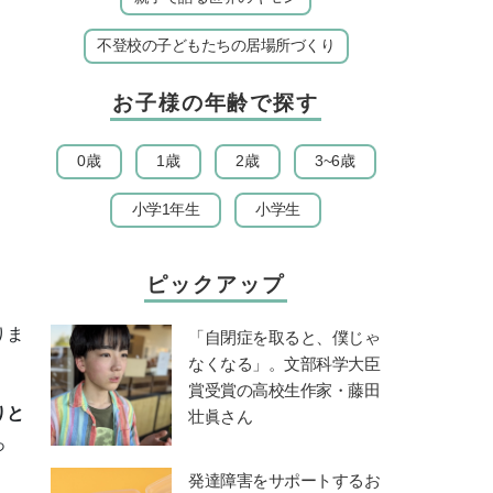
不登校の子どもたちの居場所づくり
お子様の年齢で探す
0歳
1歳
2歳
3~6歳
小学1年生
小学生
ピックアップ
りま
「自閉症を取ると、僕じゃ
なくなる」。文部科学大臣
賞受賞の高校生作家・藤田
りと
壮眞さん
っ
発達障害をサポートするお