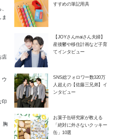
すすめの筆記用具
も、
しま
【JOYさんmaiさん夫婦】
産後鬱や移住計画など子育
てインタビュー
お店
SNS総フォロワー数320万
、ウ
人超えの【佐藤三兄弟】イ
ンタビュー
な印
お菓子缶研究家が教える
、胸
「絶対に外さないクッキー
缶」10選