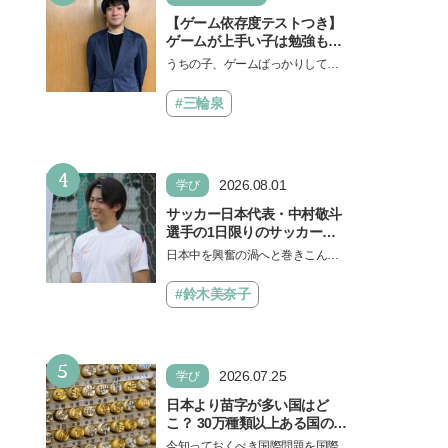
【ゲーム依存度テストつき】
ゲームが上手い子は勉強もで
きる？御三家中高卒でゲーマ
うちの子、ゲームばっかりしてい
ーの医師・阿部智史さんが教
る、と悩み、「ゲーム禁止」を宣
えるゲームしながら受験で勝
言し、子どもとトラブルになる家
#三輪泉
つためのメソッド
庭は多いもの。でも…
4
2026.08.01
学び
サッカー日本代表・中村敬斗
選手の1日限りのサッカー教
室が開催！ プレーの極意から
日本中を興奮の渦へと巻きこんだF
子ども時代の話まで…学びと
IFAワールドカップ2026（北中米W
笑顔あふれる大盛況イベント
杯）。日本代表選手たちのプレー
#鈴木美奈子
を詳しくレポ
は私たちにたくさん…
5
2026.07.25
学び
日本より苗字が多い国はど
こ？ 30万種類以上ある国の理
由とは【親子で語る国際問
今知っておくべき国際問題を国際政