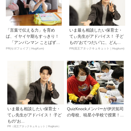
「言葉で伝える力」を育め
いま最も相談したい保育士・
ば、イヤイヤ期もすっきり！
てぃ先生がアドバイス！ 子ど
「アンパンマン ことばずか
もの“おてつだい”に、どん...
ん...
PR(セガフェイブ｜HugKum)
PR(花王アタックキュキュット｜Hugkum)
いま最も相談したい保育士・
QuizKnockメンバーが伊沢拓司
てぃ先生がアドバイス！ 子ど
の母校、暁星小学校で授業！...
もの“お...
PR（花王アタックキュキュット｜Hugkum）