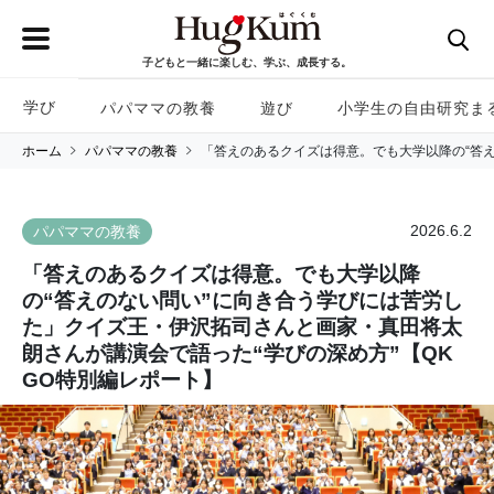
子どもと一緒に楽しむ、学ぶ、成長する。
学び
パパママの教養
遊び
小学生の自由研究ま
ホーム
パパママの教養
「答えのあるクイズは得意。でも大学以降の“答え
2026.6.2
パパママの教養
「答えのあるクイズは得意。でも大学以降
の“答えのない問い”に向き合う学びには苦労し
た」クイズ王・伊沢拓司さんと画家・真田将太
朗さんが講演会で語った“学びの深め方”【QK
GO特別編レポート】