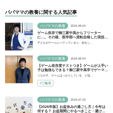
パパママの教養に関する人気記事
パパママの教養
2026.08.04
ゲーム依存で御三家中高からフリーター
に…。その後、医学部へ逆転合格した現役医
師が断言「ゲームの経験が受験勉強に役立っ
子どもがゲームにハマっていると、顔をし…
た」そう考える背景とは
パパママの教養
2026.08.04
【ゲーム依存度テストつき】ゲームが上手い
子は勉強もできる？御三家中高卒でゲーマー
の医師・阿部智史さんが教えるゲームしなが
うちの子、ゲームばっかりしている、と悩…
ら受験で勝つためのメソッド
#三輪泉
パパママの教養
2026.07.20
【2026年版】お盆休みの過ごし方｜今年は
何する？ お盆期間にやるべきこと・避ける