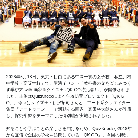
2026年5月13日、東京・目白にある中高一貫の女子校「私立川村
中学校・高等学校」で、講演イベント「教科書の先を楽しみつく
す学び方 with 画家＆クイズ王 -QK GO特別編！-」が開催されま
した。主催はQuizKnockによる学校訪問プロジェクト「QK G
O」。今回はクイズ王・伊沢拓司さんと、アート系クリエイター
集団「アートゥーン！」で活動する画家・真田将太朗さんが登壇
し、探究学習をテーマにした特別編が実施されました。
知ることや学ぶことの楽しさを届けるため、QuizKnockが2019年
から無償で全国の学校を訪問している「QK GO」。今回の特別