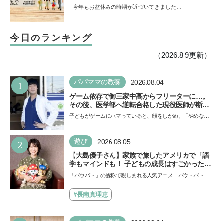
ことは
今年もお盆休みの時期が近づいてきました…
今日のランキング
（2026.8.9更新）
1
パパママの教養
2026.08.04
ゲーム依存で御三家中高からフリーターに…。
その後、医学部へ逆転合格した現役医師が断言
「ゲームの経験が受験勉強に役立った」そう考
子どもがゲームにハマっていると、顔をしかめ、「やめなさ
える背景とは
い！」という親御さんは多いでしょう。中学受験を控えて
い…
2
遊び
2026.08.05
【大島優子さん】家族で旅したアメリカで「語
学もマインドも！ 子どもの成長はすごかった」
声優をつとめた映画『パウ・パトロール ザ・ダ
「パウパト」の愛称で親しまれる人気アニメ「パウ・パトロ
イノ・ムービー』ではあきらめなければ何でも
ール」の劇場版シリーズ第3弾、映画『パウ・パトロール
できると子どもに知ってほしい
ザ…
#長南真理恵