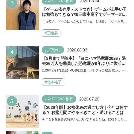
3
パパママの教養
2026.08.04
【ゲーム依存度テストつき】ゲームが上手い子
は勉強もできる？御三家中高卒でゲーマーの医
師・阿部智史さんが教えるゲームしながら受験
うちの子、ゲームばっかりしている、と悩み、「ゲーム禁
で勝つためのメソッド
止」を宣言し、子どもとトラブルになる家庭は多いもの。で
も…
#三輪泉
4
おでかけ
2026.08.03
【9月まで開催中】「ヨコハマ恐竜展2026」過
去26万人を動員した恐竜展が9年ぶりに復活！
夏休みのおでかけで楽しむポイントを完全ガイ
2026年7月17日(金)〜9月6日(日)、パシフィコ横浜 展示ホール
ド
Aにて「ヨコハマ恐竜展2026〜恐竜の食卓大図鑑〜」が開
催…
#北本祐子
5
パパママの教養
2026.07.20
【2026年版】お盆休みの過ごし方｜今年は何す
る？ お盆期間にやるべきこと・避けることは
今年もお盆休みの時期が近づいてきましたね。帰省をした
り、旅行に行ったり……さまざまな過ごし方が想定されます
が、…