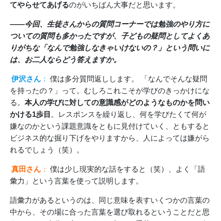
てやらせてあげる
のがいちばん大事だと思います。
――今回、生徒さんからの質問コーナーでは勉強のやり方に
ついての質問も多かったですが、子どもの疑問としてよくあ
りがちな「なんで勉強しなきゃいけないの？」という問いに
は、お二人ならどう答えますか。
伊沢さん
：
僕は多分質問返しします。 「なんでそんな疑問
を持ったの？」って。むしろこれこそが学びのきっかけにな
る。
本人の学びに対しての意識感がどのようなものかを問い
かける1歩目
。レスポンスを繰り返し、何を学びたくて何が
嫌なのかという課題意識をともに見付けていく、ともすると
ビジネス的な掘り下げをやりますから、人によっては嫌がら
れるでしょう（笑）。
真田さん
：
僕は少し現実的な話をすると（笑）、よく「語
彙力」という言葉を使って説明します。
語彙力があるというのは、同じ意味を表すいくつかの言葉の
中から、その場に合った言葉を選び取れるということだと思