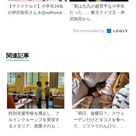
【マクドナルド】小学生24名
「実は九九が超苦手な小学生
が伊沢拓司さん＆QuizKnock...
だった…」東大クイズ王・伊
沢拓司から...
Recommended by
関連記事
特別支援学校を廃止し、フ
「明日、金曜日？」スウェ
ルインクルーシブを実現す
ーデンだけどタコスを食べ
るイタリア。授業そのもの
て、ソファでのんびり。小
を、多様な子どもが参加し
さな楽しみを待つ週末時間