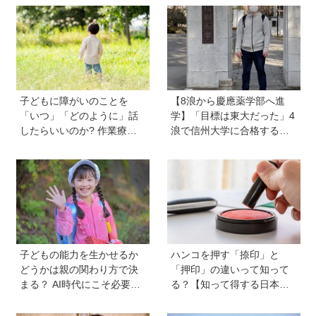
やすい形に【言語聴覚士 原
【北欧パパと日本で子育てv
先生が伝える世界のインク
ol.23】
ルーシブ教育】
子どもに障がいのことを
【8浪から慶應薬学部へ進
「いつ」「どのように」話
学】「目標は東大だった」4
したらいいのか? 作業療法
浪で信州大学に合格するも1
士のクロカワナオキさんが
年で退学。学歴を追い続け
当時小学生の息子に伝えた
た理由、今思うことは「学
こと
歴は人の一部にしかすぎな
い」《慶應生よしださん｜
後編》
子どもの能力を生かせるか
ハンコを押す「捺印」と
どうかは親の関わり方で決
「押印」の違いって知って
まる？ AI時代にこそ必要な
る？【知って得する日本語
コミュニケーションスキル
ウンチク塾】
の伸ばし方と「愛される人