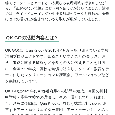
編では、クイズとアートという異なる表現領域を行き来しなが
ら、「正解のない問題」にどう向き合うかが語られました。講演
では、ライブドローイングや生徒参加型のワークも行われ、会場
にはその場でしか生まれないやり取りが広がっていました。
QK GOの活動内容とは？
QK GOは、QuizKnockが2019年4月から取り組んでいる学校
訪問プロジェクトです。知ることや学ぶことの楽しさ、進
学・進路に関する情報などを多くの人に伝えることを目的
に、全国の中学校・高校を無償で訪問し、クイズ・教育をテ
ーマにしたレクリエーションや講演会、ワークショップなど
を実施しています。
QK GOは2025年に47都道府県への訪問を達成。今回の川村
中学校・高等学校での講演は、その一環として行われまし
た。さらに今回は、QuizKnockと同じく株式会社batonが運
営するアート系クリエイター集団「アートゥーン！」とのタ