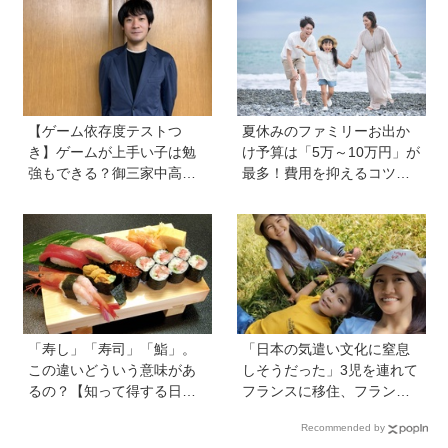
格」の育み方
【ゲーム依存度テストつ
夏休みのファミリーお出か
き】ゲームが上手い子は勉
け予算は「5万～10万円」が
強もできる？御三家中高卒
最多！費用を抑えるコツ
でゲーマーの医師・阿部智
は？保護者1,217人に調査
史さんが教えるゲームしな
【HugKum総研】
がら受験で勝つためのメソ
ッド
「寿し」「寿司」「鮨」。
「日本の気遣い文化に窒息
この違いどういう意味があ
しそうだった」3児を連れて
るの？【知って得する日本
フランスに移住、フランス
語ウンチク塾】
の洗礼で痛感した日本のあ
Recommended by
りがたみ【vol.13】