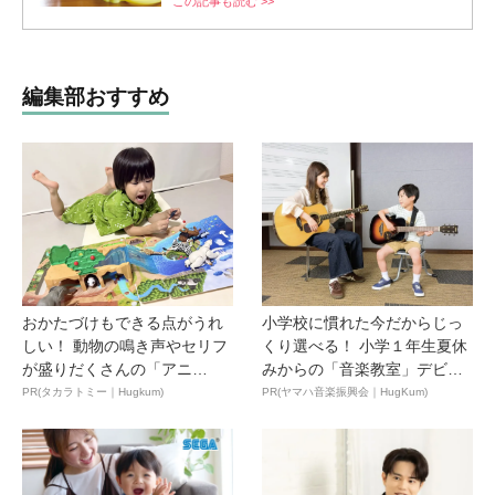
この記事も読む >>
編集部おすすめ
おかたづけもできる点がうれ
小学校に慣れた今だからじっ
しい！ 動物の鳴き声やセリフ
くり選べる！ 小学１年生夏休
が盛りだくさんの「アニ
みからの「音楽教室」デビ
ア ...
ュ...
PR(タカラトミー｜Hugkum)
PR(ヤマハ音楽振興会｜HugKum)