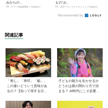
みからの...
もの“お...
PR（ヤマハ音楽振興会｜HugKum）
PR（花王アタックキュキュット｜Hugkum）
Recommended by
関連記事
「寿し」「寿司」「鮨」。
子どもの能力を生かせるか
この違いどういう意味があ
どうかは親の関わり方で決
るの？【知って得する日本
まる？ AI時代にこそ必要な
語ウンチク塾】
コミュニケーションスキル
の伸ばし方と「愛される人
格」の育み方