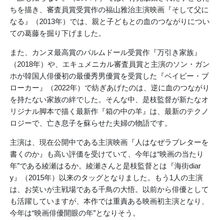
ちを描き、審査員賞受賞作の福山雅治主演映画『そして父に
なる』（2013年）では、親と子どもとの血のつながりについ
ての葛藤を掘り下げました。
また、カンヌ最高賞のパルムドール受賞作『万引き家族』
（2018年）や、エキュメニカル審査員賞と主演のソン・ガン
ホが韓国人俳優初の最優秀男優賞を受賞した『ベイビー・ブ
ローカー』（2022年）で紡ぎあげたのは、逆に血のつながり
を持たない家族の絆でした。そんな中、是枝監督が新たなオ
リジナル脚本で描く最新作『箱の中の羊』は、最新のテクノ
ロジーで、亡き息子を蘇らせた夫婦の物語です。
主演は、現在公開中である主演映画『人はなぜラブレターを
書くのか』も高い評価を受けていて、今年は“映画の当たり
年”である綾瀬はるか。綾瀬さんと是枝監督とは『海街diar
y』（2015年）以来のタッグとなりました。もう1人の主演
は、お笑いが主戦場である千鳥の大悟。以前から俳優として
も活躍していますが、本作では重責ある映画初主演となり、
今年は“映画俳優開眼の年”となりそう。