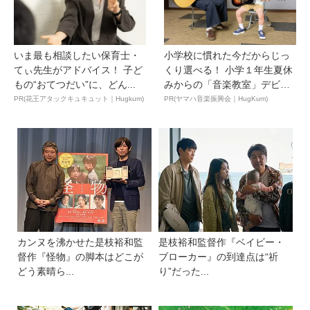
いま最も相談したい保育士・
小学校に慣れた今だからじっ
てぃ先生がアドバイス！ 子ど
くり選べる！ 小学１年生夏休
もの“おてつだい”に、どん...
みからの「音楽教室」デビ
ュ...
PR(花王アタックキュキュット｜Hugkum)
PR(ヤマハ音楽振興会｜HugKum)
カンヌを沸かせた是枝裕和監
是枝裕和監督作『ベイビー・
督作『怪物』の脚本はどこが
ブローカー』の到達点は“祈
どう素晴ら...
り”だった...