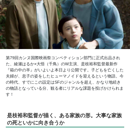
第79回カンヌ国際映画祭コンペティション部門に正式出品され
た、綾瀬はるか×大悟（千鳥）のW主演、是枝裕和監督最新作
『箱の中の羊』がいよいよ本日より公開です。子どもを亡くした
夫婦が、息子の姿をしたヒューマノイドを迎えるという物語。今
の時代、すでにこの設定はSFのジャンルを超え、かなり地続き
の物語となっている分、観る者にリアルな課題を投げかけられま
す！
是枝裕和監督が描く、ある家族の形。大事な家族
の死といかに向き合うか