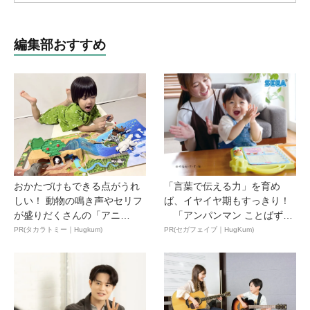
編集部おすすめ
おかたづけもできる点がうれ
「言葉で伝える力」を育め
しい！ 動物の鳴き声やセリフ
ば、イヤイヤ期もすっきり！
が盛りだくさんの「アニ
「アンパンマン ことばずか
ア ...
ん...
PR(タカラトミー｜Hugkum)
PR(セガフェイブ｜HugKum)