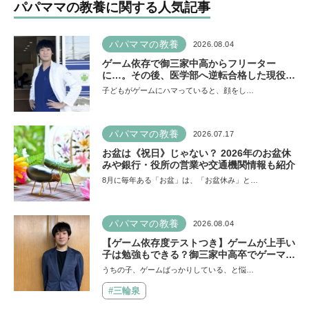
パパママの教養に関する人気記事
パパママの教養
2026.08.04
ゲーム依存で御三家中高からフリーター
に…。その後、医学部へ逆転合格した現役医
師が断言「ゲームの経験が受験勉強に役立っ
子どもがゲームにハマっていると、顔をし…
た」そう考える背景とは
パパママの教養
2026.07.17
お盆は《祝日》じゃない？ 2026年のお盆休
みや銀行・役所の営業や交通機関情報も紹介
8月に毎年ある「お盆」は、「お盆休み」と…
パパママの教養
2026.08.04
【ゲーム依存度テストつき】ゲームが上手い
子は勉強もできる？御三家中高卒でゲーマー
の医師・阿部智史さんが教えるゲームしなが
うちの子、ゲームばっかりしている、と悩…
ら受験で勝つためのメソッド
#三輪泉