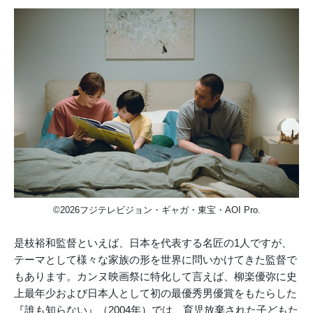
©2026フジテレビジョン・ギャガ・東宝・AOI Pro.
是枝裕和監督といえば、日本を代表する名匠の1人ですが、
テーマとして様々な家族の形を世界に問いかけてきた監督で
もあります。カンヌ映画祭に特化して言えば、柳楽優弥に史
上最年少および日本人として初の最優秀男優賞をもたらした
『誰も知らない』（2004年）では、育児放棄された子どもた