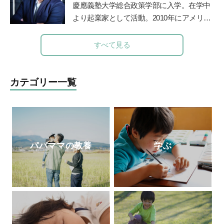
慶應義塾大学総合政策学部に入学。在学中
より起業家として活動。2010年にアメリカ
のシリコンバレーでIT企業を起業、教育の
道に進む。子どもたちに「未来を生き抜く
すべて見る
力」を身につけて欲しいと、2012年東京の
八王子に学習塾COMPASSを開校。2014年
より人工知能型教材「
Qubena
」の開発を
カテゴリー一覧
はじめ、全国の学校や学習塾で利用されて
いる。人工知能型教材の開発の他、「未来
教育」も提供している。
パパママの教養
学ぶ