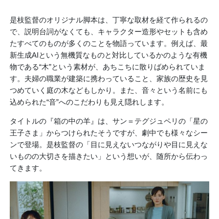
是枝監督のオリジナル脚本は、丁寧な取材を経て作られるの
で、説明台詞がなくても、キャラクター造形やセットも含め
たすべてのものが多くのことを物語っています。例えば、最
新生成AIという無機質なものと対比しているかのような有機
物である“木”という素材が、あちこちに散りばめられていま
す。夫婦の職業が建築に携わっていること、家族の歴史を見
つめていく庭の木などもしかり。また、音々という名前にも
込められた“音”へのこだわりも見え隠れします。
タイトルの『箱の中の羊』は、サン＝テグジュペリの「星の
王子さま」からつけられたそうですが、劇中でも様々なシー
ンで登場。是枝監督の「目に見えないつながりや目に見えな
いものの大切さを描きたい」という想いが、随所から伝わっ
てきます。