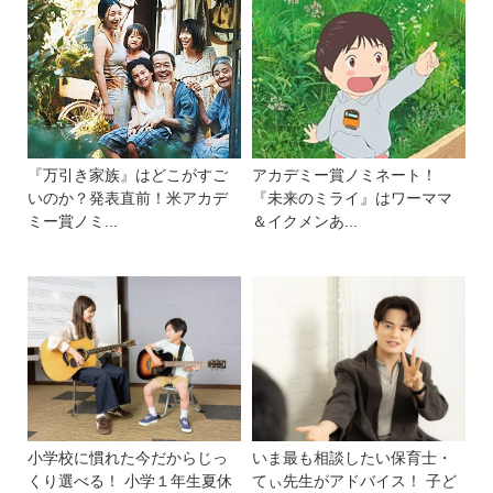
『万引き家族』はどこがすご
アカデミー賞ノミネート！
いのか？発表直前！米アカデ
『未来のミライ』はワーママ
ミー賞ノミ...
＆イクメンあ...
小学校に慣れた今だからじっ
いま最も相談したい保育士・
くり選べる！ 小学１年生夏休
てぃ先生がアドバイス！ 子ど