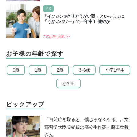
盆…
PR
「イソジン®クリアうがい薬」といっしょに
「うがいパワー」で一年中！ 健やか
この記事も読む >>
お子様の年齢で探す
0歳
1歳
2歳
3~6歳
小学1年生
小学生
ピックアップ
「自閉症を取ると、僕じゃなくなる」。文
部科学大臣賞受賞の高校生作家・藤田壮眞
さん