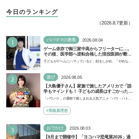
今日のランキング
（2026.8.7更新）
1
パパママの教養
2026.08.04
ゲーム依存で御三家中高からフリーターに…。
その後、医学部へ逆転合格した現役医師が断言
「ゲームの経験が受験勉強に役立った」そう考
子どもがゲームにハマっていると、顔をしかめ、「やめなさ
える背景とは
い！」という親御さんは多いでしょう。中学受験を控えて
い…
2
遊び
2026.08.05
【大島優子さん】家族で旅したアメリカで「語
学もマインドも！ 子どもの成長はすごかった」
声優をつとめた映画『パウ・パトロール ザ・ダ
「パウパト」の愛称で親しまれる人気アニメ「パウ・パトロ
イノ・ムービー』ではあきらめなければ何でも
ール」の劇場版シリーズ第3弾、映画『パウ・パトロール
できると子どもに知ってほしい
ザ…
#長南真理恵
3
おでかけ
2026.08.03
【9月まで開催中】「ヨコハマ恐竜展2026」過