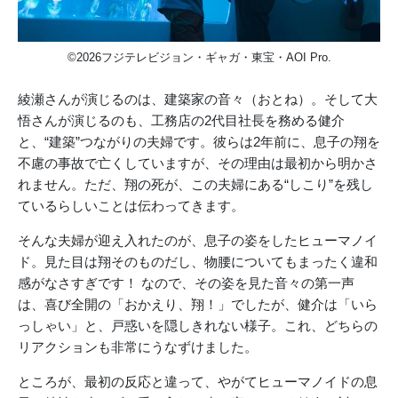
©2026フジテレビジョン・ギャガ・東宝・AOI Pro.
綾瀬さんが演じるのは、建築家の音々（おとね）。そして大
悟さんが演じるのも、工務店の2代目社長を務める健介
と、“建築”つながりの夫婦です。彼らは2年前に、息子の翔を
不慮の事故で亡くしていますが、その理由は最初から明かさ
れません。ただ、翔の死が、この夫婦にある“しこり”を残し
ているらしいことは伝わってきます。
そんな夫婦が迎え入れたのが、息子の姿をしたヒューマノイ
ド。見た目は翔そのものだし、物腰についてもまったく違和
感がなさすぎです！ なので、その姿を見た音々の第一声
は、喜び全開の「おかえり、翔！」でしたが、健介は「いら
っしゃい」と、戸惑いを隠しきれない様子。これ、どちらの
リアクションも非常にうなずけました。
ところが、最初の反応と違って、やがてヒューマノイドの息