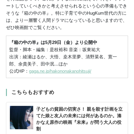
ートしていくべきかと考えさせられるという心の準備もでき
そうな『箱の中の羊』。特に子育て中のHugKum世代の方に
は、より一層響く人間ドラマになっていると思いますので、
ぜひ映画館でご覧ください。
『箱の中の羊』は5月29日（金）より公開中
監督・脚本・編集：是枝裕和 音楽：坂東祐大
出演：綾瀬はるか、大悟、桒木里夢、清野菜名、寛一
郎、余貴美子、田中泯…ほか
公式HP：
gaga.ne.jp/hakononakanohitsuji/
こちらもおすすめ
子どもの貧困の切実さ！ 親を殺す計画を立
てた娘と友人の未来には何があるのか。湊
かなえ原作の映画『未来』が問う大人の役
割