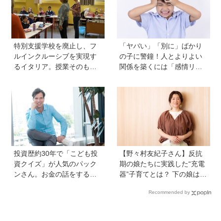
特別支援学校を廃止し、フ
「ヤバい」「別に」ばかり
ルインクルーシブを実現す
の子に警鐘！人とよりよい
るイタリア。授業そのもの
関係を築くには「感情リテ
を、多様な子どもが参加し
ラシー」の育ちが不可欠。
やすい形に【言語聴覚士 原
発達心理学者・渡辺弥生先
先生が伝える世界のインク
生に聞く今の子どもの感情
ルーシブ教育】
表現の育て方
投資歴約30年で「こども投
【野々村友紀子さん】反抗
資クイズ」が人気のパック
期の娘たちに実践した“充電
ンさん。お金の話をするの
器”子育てとは？ 下の娘は小
に早すぎることはない！ 子
4のときに「今日から反抗期
Recommended by
どもも正しい節約、投資方
入りまーす」と宣言！
法を知ってほしい