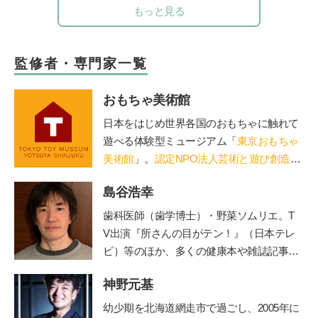
もっと見る
監修者・専門家一覧
おもちゃ美術館
日本をはじめ世界各国のおもちゃに触れて
遊べる体験型ミュージアム「
東京おもちゃ
美術館
」。
認定NPO法人芸術と遊び創造協
会
運営。「赤ちゃん木育ひろば」など、親
島谷浩幸
子で木のぬくもりに触れる場を提供。長門
や鳥海山木など全国に姉妹館が。おもちゃ
歯科医師（歯学博士）・野菜ソムリエ。T
を通して日本の木の良さを伝える「木育
V出演『所さんの目がテン！』（日本テレ
（もくいく）」を広めている。
ビ）等のほか、多くの健康本や雑誌記事・
連載を執筆。二児の父でもある。ブログ「
神野元基
由流里舎農園
」は日本野菜ソムリエ協会公
認。
Twitter
も更新中。
幼少期を北海道網走市で過ごし、2005年に