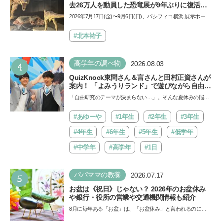
去26万人を動員した恐竜展が9年ぶりに復活！
夏休みのおでかけで楽しむポイントを完全ガイ
2026年7月17日(金)〜9月6日(日)、パシフィコ横浜 展示ホール
ド
Aにて「ヨコハマ恐竜展2026〜恐竜の食卓大図鑑〜」が開
催…
#北本祐子
4
高学年の調べ物
2026.08.03
QuizKnock東問さん＆言さんと田村正資さんが
案内！ 「よみうりランド」で遊びながら自由研
究が進む期間限定イベントが開催
「自由研究のテーマが決まらない…」。そんな夏休みの悩み
にヒントをくれるイベントが、よみうりランド「グッジョ
バ!!…
#あゆーや
#1年生
#2年生
#3年生
#4年生
#6年生
#5年生
#低学年
#中学年
#高学年
#1日
5
パパママの教養
2026.07.17
お盆は《祝日》じゃない？ 2026年のお盆休み
や銀行・役所の営業や交通機関情報も紹介
8月に毎年ある「お盆」は、「お盆休み」と言われるのに祝
日ではないのでしょうか？ 当記事では、まずは2026年のお