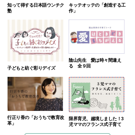
知って得する日本語ウンチク
キッテオッテの「創造する工
塾
作」
陰山先生 愛は時々間違え
る 全９回
子どもと紡ぐ彩りデイズ
行正り香の「おうちで教育改
限界育児、越境しました！3
革」
児ママのフランス式子育て