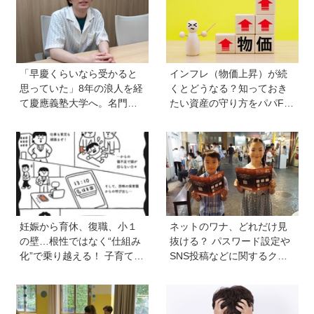
「早慶くらいなら受かると
インフレ（物価上昇）が続
思っていた」8年の浪人を経
くとどうなる？知っておき
て慶應義塾大学へ。名門・
たい資産の守り方をパパFP
巣鴨高校を高3で退学…中学
が解説
受験の反動からゲーム依存
症に。成績急降下から“いい
大学に入る”までの道のり
【慶應生よしださん｜前
編】
妊娠から育休、復職、小１
ネットのワナ、どれだけ見
の壁…根性ではなく“仕組み
抜ける？ パスワード設定や
化”で乗り越える！ 子育ても
SNS投稿などに関するクイ
仕事も大切な「働く親」が
ズを解いて「デジタル防御
知っておきたいサバイバル
力」を鍛えよう【キッザニ
戦略
ア】