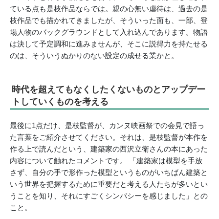
ている点も是枝作品ならでは。親の心無い虐待は、過去の是
枝作品でも描かれてきましたが、そういった面も、一部、登
場人物のバックグラウンドとして入れ込んであります。物語
は決して予定調和に進みませんが、そこに説得力を持たせる
のは、そういうぬかりのない設定の成せる業かと。
時代を超えてもなくしたくないものとアップデー
トしていくものを考える
最後に1点だけ、是枝監督が、カンヌ映画祭での会見で語っ
た言葉をご紹介させてください。それは、是枝監督が本作を
作る上で読んだという、建築家の西沢立衛さんの本にあった
内容について触れたコメントです。 「建築家は模型を手放
さず、自分の手で形作った模型というものがいちばん建築と
いう世界を把握するために重要だと考える人たちが多いとい
うことを知り、それにすごくシンパシーを感じました」との
こと。