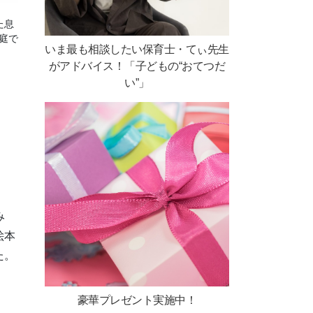
た息
庭で
いま最も相談したい保育士・てぃ先生
がアドバイス！「子どもの“おてつだ
い”」
み
絵本
た。
豪華プレゼント実施中！