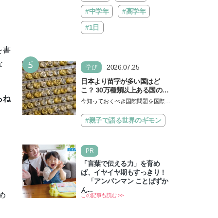
#中学年
#高学年
#1日
を書
5
な
2026.07.25
学び
日本より苗字が多い国はど
こ？ 30万種類以上ある国の理
らね
由とは【親子で語る国際問
今知っておくべき国際問題を国際政
題】
治先生が分かりやすく解説してくれ
る「親子で語る国際問題」。今回
#親子で語る世界のギモン
は、苗字の種類…
PR
「言葉で伝える力」を育め
ば、イヤイヤ期もすっきり！
「アンパンマン ことばずか
ん...
め
この記事も読む >>