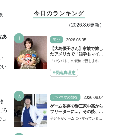
今日のランキング
念
（2026.8.6更新）
1
はあ
2026.08.05
遊び
【大島優子さん】家族で旅し
たアメリカで「語学もマイン
い
ドも！ 子どもの成長はすごか
「パウパト」の愛称で親しまれる
った」声優をつとめた映画
人気アニメ「パウ・パトロール」
でい
『パウ・パトロール ザ・ダイ
の劇場版シリーズ第3弾、映画『パ
#長南真理恵
ノ・ムービー』ではあきらめ
ウ・パトロール ザ…
なければ何でもできると子ど
もに知ってほしい
2
2026.08.04
パパママの教養
物
ゲーム依存で御三家中高から
だろ
フリーターに…。その後、医
学部へ逆転合格した現役医師
でし
子どもがゲームにハマっている
が断言「ゲームの経験が受験
と、顔をしかめ、「やめなさ
勉強に役立った」そう考える
い！」という親御さんは多いでし
背景とは
ょう。中学受験を控えてい…