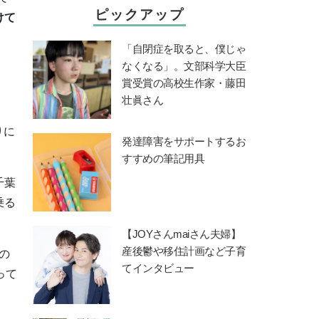
ピックアップ
けて
。
「自閉症を取ると、僕じゃ
なくなる」。文部科学大臣
賞受賞の高校生作家・藤田
壮眞さん
りに
発達障害をサポートするお
すすめの筆記用具
千葉
乗る
【JOYさんmaiさん夫婦】
産後鬱や移住計画など子育
の
てインタビュー
って