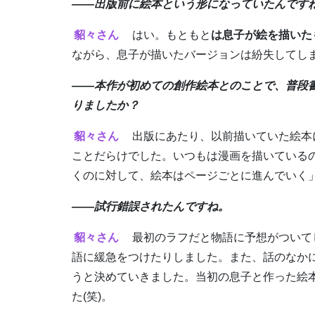
――出版前に絵本という形になっていたんです
貂々さん
はい。もともと
は息子が絵を描いた
ながら、息子が描いたバージョンは紛失してし
――本作が初めての創作絵本とのことで、普段
りましたか？
貂々さん
出版にあたり、以前描いていた絵本
ことだらけでした。いつもは漫画を描いている
くのに対して、絵本はページごとに進んでいく
――試行錯誤されたんですね。
貂々さん
最初のラフだと物語に予想がついて
語に緩急をつけたりしました。また、話のなかに
うと決めていきました。当初の息子と作った絵
た(笑)。