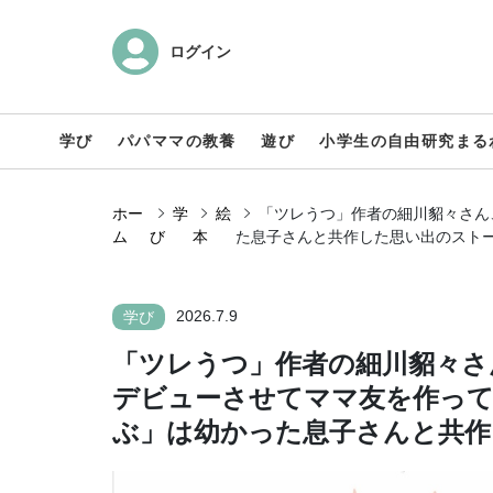
ログイン
学び
パパママの教養
遊び
小学生の自由研究まる
ホー
学
絵
「ツレうつ」作者の細川貂々さん
ム
び
本
た息子さんと共作した思い出のスト
2026.7.9
学び
「ツレうつ」作者の細川貂々さ
デビューさせてママ友を作って
ぶ」は幼かった息子さんと共作