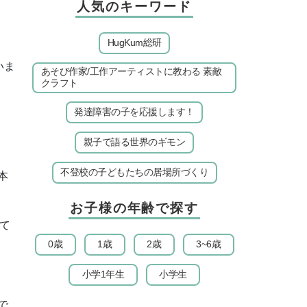
人気のキーワード
HugKum総研
いま
あそび作家/工作アーティストに教わる 素敵
クラフト
発達障害の子を応援します！
親子で語る世界のギモン
不登校の子どもたちの居場所づくり
本
お子様の年齢で探す
て
0歳
1歳
2歳
3~6歳
小学1年生
小学生
で