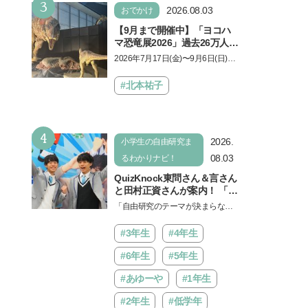
3
2026.08.03
おでかけ
【9月まで開催中】「ヨコハ
マ恐竜展2026」過去26万人を
動員した恐竜展が9年ぶりに
2026年7月17日(金)〜9月6日(日)、
復活！ 夏休みのおでかけで楽
パシフィコ横浜 展示ホールAにて
しむポイントを完全ガイド
「ヨコハマ恐竜展2026〜恐竜の食
#北本祐子
卓大図鑑〜」が開催…
4
2026.
小学生の自由研究ま
08.03
るわかりナビ！
QuizKnock東問さん＆言さん
と田村正資さんが案内！ 「よ
みうりランド」で遊びながら
「自由研究のテーマが決まらな
自由研究が進む期間限定イベ
い…」。そんな夏休みの悩みにヒ
ントが開催
ントをくれるイベントが、よみう
#3年生
#4年生
りランド「グッジョバ!!…
#6年生
#5年生
#あゆーや
#1年生
#2年生
#低学年