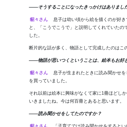
――そうすることになったきっかけはありまし
貂々さん
息子は幼い頃から絵を描くのが好き
と、「こうでこうで」と説明してくれていたの
した。
断片的な話が多く、物語として完成したのはこ
――物語が思いつくということは、絵本もお好
貂々さん
息子が生まれたときに読み聞かせを
を買っていました。
それ以前は絵本に興味がなくて家に1冊ほどし
いきましたね。今は何百冊とあると思います。
――読み聞かせをしてたのですか？
貂々さん
「子育てでは読み聞かせをするとい