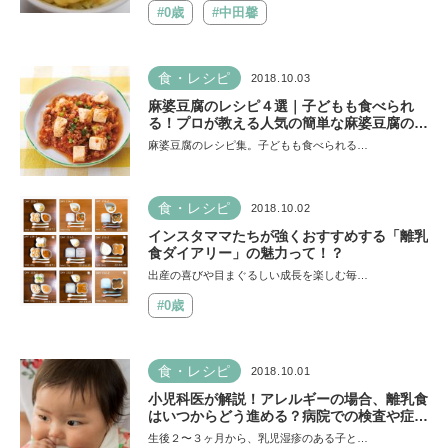
#0歳
#中田馨
食・レシピ
2018.10.03
麻婆豆腐のレシピ４選｜子どもも食べられ
る！プロが教える人気の簡単な麻婆豆腐の作
り方
麻婆豆腐のレシピ集。子どもも食べられる…
食・レシピ
2018.10.02
インスタママたちが強くおすすめする「離乳
食ダイアリー」の魅力って！？
出産の喜びや目まぐるしい成長を楽しむ毎…
#0歳
食・レシピ
2018.10.01
小児科医が解説！アレルギーの場合、離乳食
はいつからどう進める？病院での検査や症状
も
生後２〜３ヶ月から、乳児湿疹のある子と…