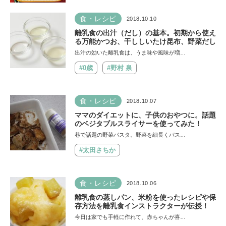
食・レシピ
2018.10.10
離乳食の出汁（だし）の基本。初期から使え
る万能かつお、干ししいたけ昆布、野菜だし
出汁の効いた離乳食は、うま味や風味が増…
#0歳
#野村 泉
食・レシピ
2018.10.07
ママのダイエットに、子供のおやつに。話題
のベジタブルスライサーを使ってみた！
巷で話題の野菜パスタ。野菜を細長くパス…
#太田さちか
食・レシピ
2018.10.06
離乳食の蒸しパン、米粉を使ったレシピや保
存方法を離乳食インストラクターが伝授！
今日は家でも手軽に作れて、赤ちゃんが喜…