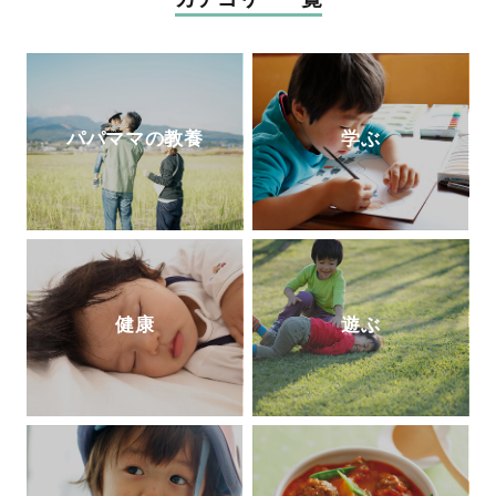
最新著書は『やる気と集中力を養う3～6歳
ごはん』（池田書店）。
公式ホームページ
パパママの教養
学ぶ
健康
遊ぶ