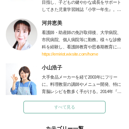
目指し、子どもの健やかな成長をサポート
してきた児童学習雑誌『小学一年生』。コ
ンセプトは「未来をつくる“好き”を育
河井恵美
む」。毎号、各界の第一線で活躍する有識
者・クリエイターに関わっていただき、子
看護師・助産師の免許取得後、大学病院、
ども達各々が自身の無限の可能性に気づ
市民病院、個人病院等に勤務。様々な診療
き、各々の才能を伸ばすきっかけとなる誌
科を経験し、看護師教育や思春期教育にも
面作りを心掛けています。時代に即した上
関わる。青年海外協力隊として海外に赴任
https://emiriot.wixsite.com/home
質な知育学習記事・付録を掲載していま
後、国際保健を学ぶために修士課程に進
す。
小山浩子
学・修了。親御さん方へのアドバイスを充
実させたいと思い、保育士・公認心理師の
大手食品メーカーを経て2003年にフリー
資格を取得して役立てている。現在は、世
に。料理教室の講師やメニュー開発、特に
界に住む妊婦さんや産後の方向けに、オン
育脳レシピを数多く手がける。2014年『目
ラインサービス中心のエミリオット助産院
からウロコのおいしい減塩「乳和食」』
を運営。
（主婦の友社）で、グルマン世界料理大賞
すべて見る
を受賞。著書に『子どもの脳は「朝ごは
ん」で決まる！』『かしこい子どもに育
つ！ 育脳離乳食』（小学館）など多数。
カテゴリー一覧