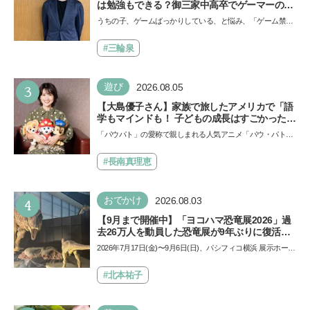
は勉強もできる？御三家中高卒でゲーマーの医
師・阿部智史さんが教えるゲームしながら受験
うちの子、ゲームばっかりしている、と悩み、「ゲーム禁
で勝つためのメソッド
止」を宣言し、子どもとトラブルになる家庭は多いもの。で
も…
#三輪泉
3
遊び
2026.08.05
【大島優子さん】家族で旅したアメリカで「語
学もマインドも！ 子どもの成長はすごかった」
声優をつとめた映画『パウ・パトロール ザ・ダ
「パウパト」の愛称で親しまれる人気アニメ「パウ・パトロ
イノ・ムービー』ではあきらめなければ何でも
ール」の劇場版シリーズ第3弾、映画『パウ・パトロール
できると子どもに知ってほしい
ザ…
#長南真理恵
4
おでかけ
2026.08.03
【9月まで開催中】「ヨコハマ恐竜展2026」過
去26万人を動員した恐竜展が9年ぶりに復活！
夏休みのおでかけで楽しむポイントを完全ガイ
2026年7月17日(金)〜9月6日(日)、パシフィコ横浜 展示ホール
ド
Aにて「ヨコハマ恐竜展2026〜恐竜の食卓大図鑑〜」が開
催…
#北本祐子