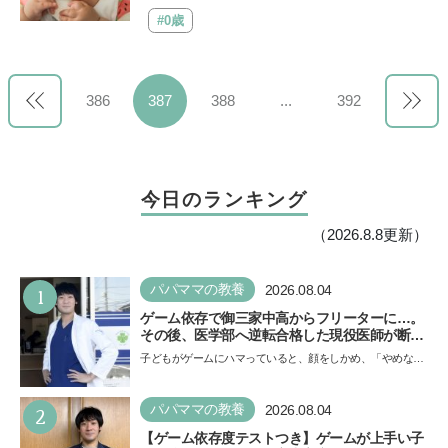
#0歳
386
387
388
...
392
今日のランキング
（2026.8.8更新）
1
パパママの教養
2026.08.04
ゲーム依存で御三家中高からフリーターに…。
その後、医学部へ逆転合格した現役医師が断言
「ゲームの経験が受験勉強に役立った」そう考
子どもがゲームにハマっていると、顔をしかめ、「やめなさ
える背景とは
い！」という親御さんは多いでしょう。中学受験を控えて
い…
2
パパママの教養
2026.08.04
【ゲーム依存度テストつき】ゲームが上手い子