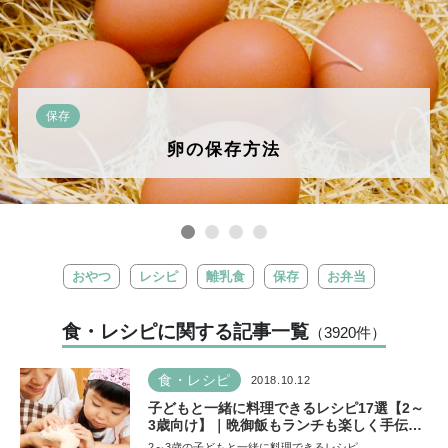
保存
卵の保存方法
おやつ
レシピ
離乳食
保存
お弁当
食・レシピに関する記事一覧
（3920
件
）
食・レシピ
2018.10.12
子どもと一緒に料理できるレシピ17選【2～
3歳向け】｜晩御飯もランチも楽しく手伝っ
てもらおう！
2～3歳の子どもと一緒に料理できるレシピ…