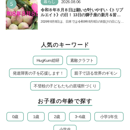
5
暮らし
2026.08.06
令和８年８月８日は願いが叶いやすい《トリプ
ルエイト》の日！ 13日の獅子座の新月＆皆既
日食の影響にも注目
2026年8月8日は、日本では令和8年8月8日の8並びの日になり
ます。そしてこの日は、「ライオンズゲート」というとっ
て…
人気のキーワード
HugKum総研
素敵クラフト
発達障害の子を応援します！
親子で語る世界のギモン
不登校の子どもたちの居場所づくり
お子様の年齢で探す
0歳
1歳
2歳
3~6歳
小学1年生
小学生