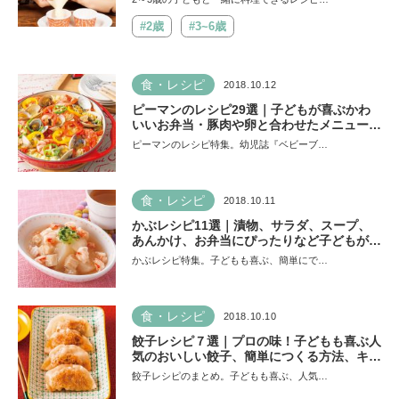
#2歳
#3~6歳
食・レシピ
2018.10.12
ピーマンのレシピ29選｜子どもが喜ぶかわ
いいお弁当・豚肉や卵と合わせたメニュー・
手軽な副菜など
ピーマンのレシピ特集。幼児誌『ベビーブ…
食・レシピ
2018.10.11
かぶレシピ11選｜漬物、サラダ、スープ、
あんかけ、お弁当にぴったりなど子どもが喜
ぶかぶレシピ特集
かぶレシピ特集。子どもも喜ぶ、簡単にで…
食・レシピ
2018.10.10
餃子レシピ７選｜プロの味！子どもも喜ぶ人
気のおいしい餃子、簡単につくる方法、キャ
ベツを使った棒餃子など
餃子レシピのまとめ。子どもも喜ぶ、人気…