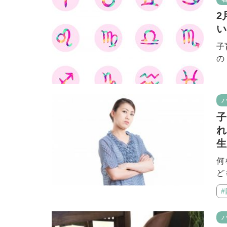
2
い
子
の
子
れ
生
何
ど