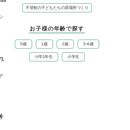
不登校の子どもたちの居場所づくり
シ
お子様の年齢で探す
0歳
1歳
2歳
3~6歳
小学1年生
小学生
れ
ア
丼