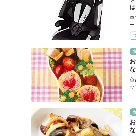
は
車
ー
#
お
な
色
ッ
お
な