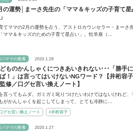
月の運勢│まーさ先生の「ママ＆キッズの子育て星
」
育てママの2月の運勢を占う、アストロカウンセラー・まーさ
「ママ＆キッズのための子育て星占い」。牡羊座（…
パパママの教養
2020.1.28
どものかんしゃくにつきあいきれない･･･「勝手
ば！」は言ってはいけないNGワード？【井桁容
監修／口グセ言い換えノート】
を言ってもムダ。ガミガミ叱りつけたいわけではないけれど、
もがかんしゃくを起こしてしまって、とても冷静に…
#口グセ言い換えノート
#井桁容子
パパママの教養
2020.1.27