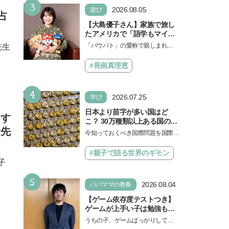
3
ょう。中学受験を控えてい…
2026.08.05
遊び
占
【大島優子さん】家族で旅し
たアメリカで「語学もマイン
ドも！ 子どもの成長はすごか
「パウパト」の愛称で親しまれる
先生
った」声優をつとめた映画
人気アニメ「パウ・パトロール」
『パウ・パトロール ザ・ダイ
の劇場版シリーズ第3弾、映画『パ
#長南真理恵
ノ・ムービー』ではあきらめ
ウ・パトロール ザ…
なければ何でもできると子ど
もに知ってほしい
4
2026.07.25
学び
日本より苗字が多い国はど
にす
こ？ 30万種類以上ある国の理
子先
由とは【親子で語る国際問
今知っておくべき国際問題を国際政
題】
治先生が分かりやすく解説してくれ
る「親子で語る国際問題」。今回
#親子で語る世界のギモン
は、苗字の種類…
子
5
2026.08.04
パパママの教養
【ゲーム依存度テストつき】
ゲームが上手い子は勉強もで
きる？御三家中高卒でゲーマ
うちの子、ゲームばっかりしてい
ーの医師・阿部智史さんが教