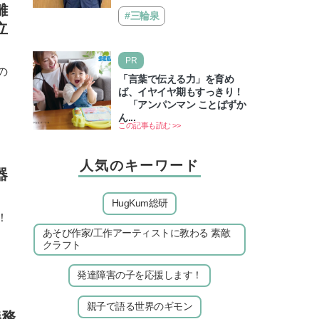
る、と悩み、「ゲーム禁止」を宣
離
えるゲームしながら受験で勝
言し、子どもとトラブルになる家
#三輪泉
つためのメソッド
立
庭は多いもの。でも…
PR
の
「言葉で伝える力」を育め
ば、イヤイヤ期もすっきり！
「アンパンマン ことばずか
ん...
この記事も読む >>
人気のキーワード
器
HugKum総研
！
あそび作家/工作アーティストに教わる 素敵
クラフト
発達障害の子を応援します！
親子で語る世界のギモン
義務