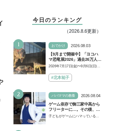
今日のランキング
イ
（2026.8.6更新）
。
1
2026.08.03
おでかけ
【9月まで開催中】「ヨコハ
マ恐竜展2026」過去26万人を
動員した恐竜展が9年ぶりに
2026年7月17日(金)〜9月6日(日)、
復活！ 夏休みのおでかけで楽
パシフィコ横浜 展示ホールAにて
しむポイントを完全ガイド
「ヨコハマ恐竜展2026〜恐竜の食
#北本祐子
や
卓大図鑑〜」が開催…
2
2026.08.04
パパママの教養
』
ゲーム依存で御三家中高から
フリーターに…。その後、医
学部へ逆転合格した現役医師
子どもがゲームにハマっている
が断言「ゲームの経験が受験
と、顔をしかめ、「やめなさ
勉強に役立った」そう考える
い！」という親御さんは多いでし
背景とは