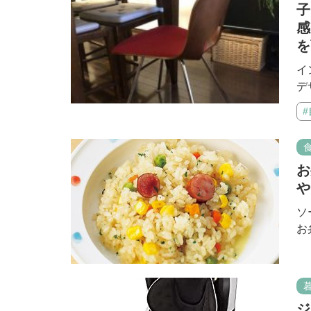
子
感
を
イ
デ
お
や
ソ
お
ジ