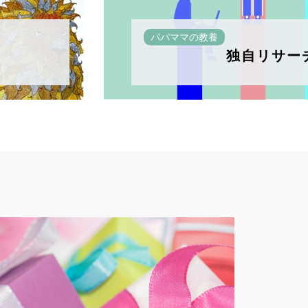
パパママの教養
独自リサー