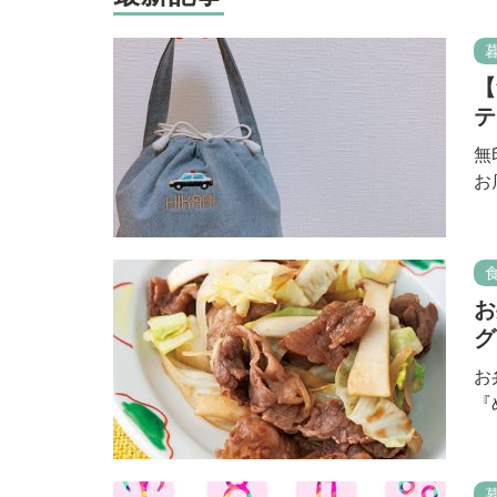
【
テ
無
お
お
グ
お
『