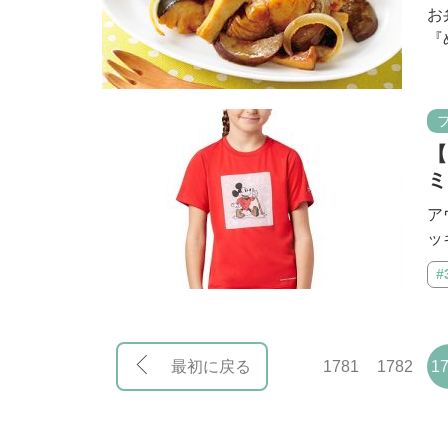
お
『
【
ミ
ア
ッ
#
最初に戻る
1781
1782
1