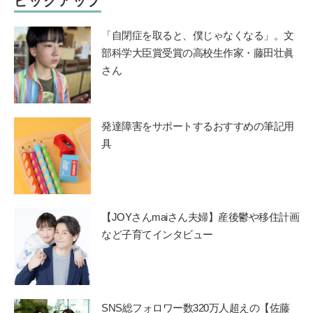
ピックアップ
「自閉症を取ると、僕じゃなくなる」。文
部科学大臣賞受賞の高校生作家・藤田壮眞
さん
発達障害をサポートするおすすめの筆記用
具
【JOYさんmaiさん夫婦】産後鬱や移住計画
など子育てインタビュー
SNS総フォロワー数320万人超えの【佐藤