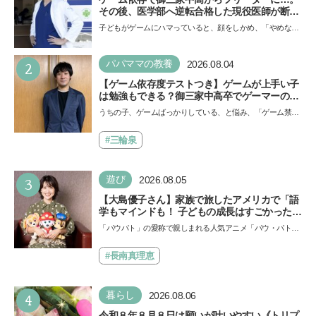
その後、医学部へ逆転合格した現役医師が断言
「ゲームの経験が受験勉強に役立った」そう考
子どもがゲームにハマっていると、顔をしかめ、「やめなさ
える背景とは
い！」という親御さんは多いでしょう。中学受験を控えて
い…
2
パパママの教養
2026.08.04
【ゲーム依存度テストつき】ゲームが上手い子
は勉強もできる？御三家中高卒でゲーマーの医
師・阿部智史さんが教えるゲームしながら受験
うちの子、ゲームばっかりしている、と悩み、「ゲーム禁
で勝つためのメソッド
止」を宣言し、子どもとトラブルになる家庭は多いもの。で
も…
#三輪泉
3
遊び
2026.08.05
【大島優子さん】家族で旅したアメリカで「語
学もマインドも！ 子どもの成長はすごかった」
声優をつとめた映画『パウ・パトロール ザ・ダ
「パウパト」の愛称で親しまれる人気アニメ「パウ・パトロ
イノ・ムービー』ではあきらめなければ何でも
ール」の劇場版シリーズ第3弾、映画『パウ・パトロール
できると子どもに知ってほしい
ザ…
#長南真理恵
4
暮らし
2026.08.06
令和８年８月８日は願いが叶いやすい《トリプ