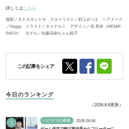
詳しくは
こちら
撮影／タナカヨシトモ スタイリスト／村上みつえ ヘアメーク
／Haggy イラスト／ホリナルミ デザイン／塙 美奈（ME&MI
RACO） モデル／佐藤花南ちゃん親子
この記事をシェア
今日のランキング
（2026.8.8更新）
1
パパママの教養
2026.08.04
ゲーム依存で御三家中高からフリーターに…。