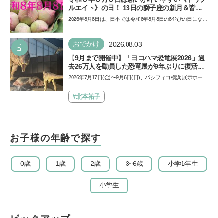
ルエイト》の日！ 13日の獅子座の新月＆皆既
日食の影響にも注目
2026年8月8日は、日本では令和8年8月8日の8並びの日になり
ます。そしてこの日は、「ライオンズゲート」というとっ
て…
5
おでかけ
2026.08.03
【9月まで開催中】「ヨコハマ恐竜展2026」過
去26万人を動員した恐竜展が9年ぶりに復活！
夏休みのおでかけで楽しむポイントを完全ガイ
2026年7月17日(金)〜9月6日(日)、パシフィコ横浜 展示ホール
ド
Aにて「ヨコハマ恐竜展2026〜恐竜の食卓大図鑑〜」が開
催…
#北本祐子
お子様の年齢で探す
0歳
1歳
2歳
3~6歳
小学1年生
小学生