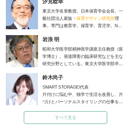
汐見稔幸
東京大学名誉教授。日本保育学会会長。一
般社団法人家族・
保育デザイン研究所
理
事。専門は教育学、保育学、育児学。NHK
Eテレの『すくすく子育て』の出演でもお
岩浪 明
なじみ。保育者と保護者の交流誌『
エデュ
カーレ
』編集長。著書に『新装版 0～3歳
昭和大学医学部精神医学講座主任教授（医
能力を育てる 好奇心を引き出す』（主婦
学博士）。発達障害の臨床研究などを主な
の友社）、『3～6歳 能力を伸ばす 個性
研究分野としている。東京大学医学部卒業
を光らせる』（主婦の友社）など多数。
後、都立松沢病院などで臨床経験を積み、
鈴木尚子
東京大学医学部精神医学教室助教授、埼玉
医科大学准教授などを経て、2012年より現
SMART STORAGE!代表
職。2015年より
昭和大学附属烏山病院長
を
片付けに悩む中、独学で生活を改善し、片
兼任、ADHD専門外来を担当。著書に、ベ
づけとパーソナルスタイリングの仕事を開
ストセラーとなった『発達障害』（文春新
始。
書）など多数。
メソッドを公開したブログが人気を呼びパ
すべて見る
ワーブロガーに。
2011 年にSMART STORAGE！を創業し、