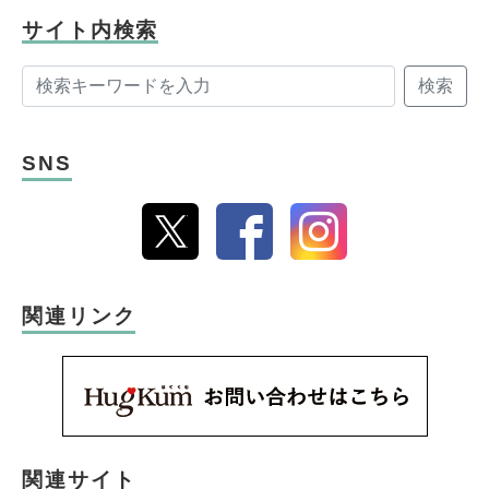
現在は株式会社となる。日本初のクローゼ
サイト内検索
ットオーガナイザー認定講師として人材育
検索
成にも携わっている。
また、義母を看取った経験をもとに、人生
折り返し地点からのライフマネジメント術
SNS
AgeWellLiving を立ち上げ、活動の場を広げ
ている）
公式ホームページ
ブログ 「SMART STORAGE!」
関連リンク
関連サイト