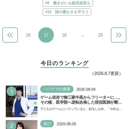
#8 働きがいも経済成長も
#15 陸の豊かさも守ろう
16
17
18
...
25
今日のランキング
（2026.8.7更新）
1
パパママの教養
2026.08.04
ゲーム依存で御三家中高からフリーターに…。
その後、医学部へ逆転合格した現役医師が断言
「ゲームの経験が受験勉強に役立った」そう考
子どもがゲームにハマっていると、顔をしかめ、「やめなさ
える背景とは
い！」という親御さんは多いでしょう。中学受験を控えて
い…
2
遊び
2026.08.05