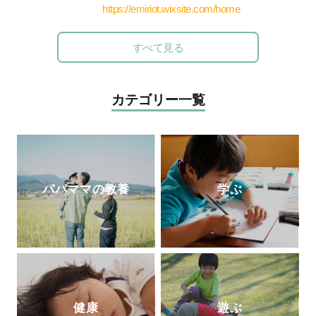
っかけに、“人は、食べるもので体がつく
関わる。青年海外協力隊として海外に赴任
https://emiriot.wixsite.com/home
られている”ということを改めて実感。食
後、国際保健を学ぶために修士課程に進
の大切さに目覚め、管理栄養士を目指すべ
学・修了。親御さん方へのアドバイスを充
すべて見る
く大学へ進学。2023年春、国家試験に合格
実させたいと思い、保育士・公認心理師の
し、管理栄養士となる。
資格を取得して役立てている。現在は、世
界に住む妊婦さんや産後の方向けに、オン
カテゴリー一覧
ラインサービス中心のエミリオット助産院
を運営。
パパママの教養
学ぶ
健康
遊ぶ