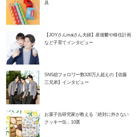
具
【JOYさんmaiさん夫婦】産後鬱や移住計画
など子育てインタビュー
SNS総フォロワー数320万人超えの【佐藤
三兄弟】インタビュー
お菓子缶研究家が教える「絶対に外さない
クッキー缶」10選