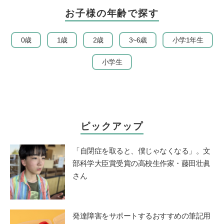
お子様の年齢で探す
0歳
1歳
2歳
3~6歳
小学1年生
小学生
ピックアップ
「自閉症を取ると、僕じゃなくなる」。文
部科学大臣賞受賞の高校生作家・藤田壮眞
さん
発達障害をサポートするおすすめの筆記用