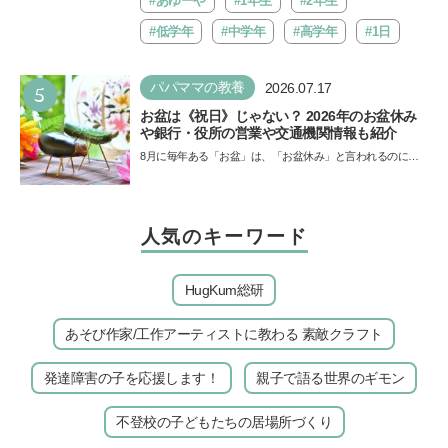
#あゆーや
#1年生
#2年生
#低学年
#中学年
#高学年
#1日
5
パパママの教養
2026.07.17
お盆は《祝日》じゃない？ 2026年のお盆休み
や銀行・役所の営業や交通機関情報も紹介
8月に毎年ある「お盆」は、「お盆休み」と言われるのに祝
日ではないのでしょうか？ 当記事では、まずは2026年のお
盆…
人気のキーワード
HugKum総研
あそび作家/工作アーティストに教わる 素敵クラフト
発達障害の子を応援します！
親子で語る世界のギモン
不登校の子どもたちの居場所づくり