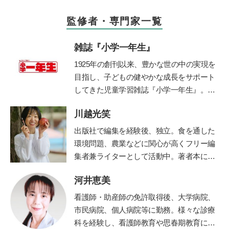
監修者・専門家一覧
雑誌『小学一年生』
1925年の創刊以来、豊かな世の中の実現を
目指し、子どもの健やかな成長をサポート
してきた児童学習雑誌『小学一年生』。コ
ンセプトは「未来をつくる“好き”を育
川越光笑
む」。毎号、各界の第一線で活躍する有識
者・クリエイターに関わっていただき、子
出版社で編集を経験後、独立。食を通した
ども達各々が自身の無限の可能性に気づ
環境問題、農業などに関心が高くフリー編
き、各々の才能を伸ばすきっかけとなる誌
集者兼ライターとして活動中。著者本に日
面作りを心掛けています。時代に即した上
本の食文化を守るべく企画した「おにぎ
質な知育学習記事・付録を掲載していま
河井恵美
り」（グラフィック社）がある。NHKやラ
す。
ジオ番組J-Waveロハスモーニングなど多
看護師・助産師の免許取得後、大学病院、
数のメディアに出演し、全国のおにぎり文
市民病院、個人病院等に勤務。様々な診療
化を語る。両親を病気で亡くしたことをき
科を経験し、看護師教育や思春期教育にも