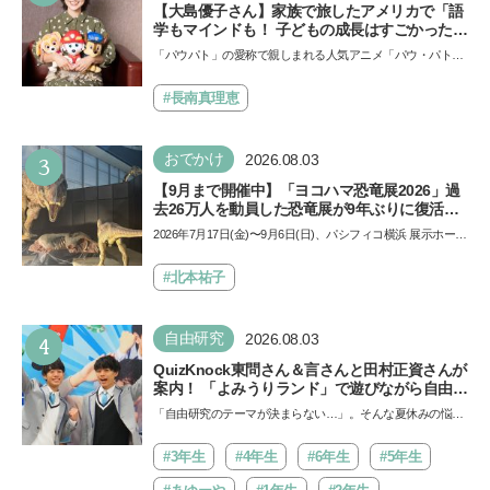
【大島優子さん】家族で旅したアメリカで「語
学もマインドも！ 子どもの成長はすごかった」
声優をつとめた映画『パウ・パトロール ザ・ダ
「パウパト」の愛称で親しまれる人気アニメ「パウ・パトロ
イノ・ムービー』ではあきらめなければ何でも
ール」の劇場版シリーズ第3弾、映画『パウ・パトロール
できると子どもに知ってほしい
ザ…
#長南真理恵
3
おでかけ
2026.08.03
【9月まで開催中】「ヨコハマ恐竜展2026」過
去26万人を動員した恐竜展が9年ぶりに復活！
夏休みのおでかけで楽しむポイントを完全ガイ
2026年7月17日(金)〜9月6日(日)、パシフィコ横浜 展示ホール
ド
Aにて「ヨコハマ恐竜展2026〜恐竜の食卓大図鑑〜」が開
催…
#北本祐子
4
自由研究
2026.08.03
QuizKnock東問さん＆言さんと田村正資さんが
案内！ 「よみうりランド」で遊びながら自由研
究が進む期間限定イベントが開催
「自由研究のテーマが決まらない…」。そんな夏休みの悩み
にヒントをくれるイベントが、よみうりランド「グッジョ
バ!!…
#3年生
#4年生
#6年生
#5年生