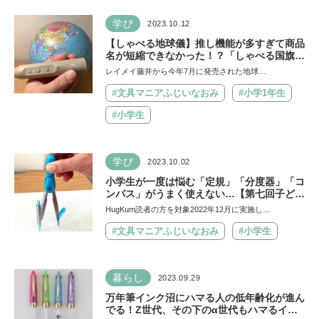
学び
2023.10.12
【しゃべる地球儀】推し機能が多すぎて商品
名が短縮できなかった！？「しゃべる国旗付
き地球儀＆カルタ タッチミー」の魅力大解
レイメイ藤井から今年7月に発売された地球…
剖♡
#文具マニアふじいなおみ
#小学1年生
#小学生
学び
2023.10.02
小学生が一度は悩む「定規」「分度器」「コ
ンパス」がうまく使えない…【第七回子ども
文具お悩み相談室】
HugKum読者の方を対象2022年12月に実施し…
#文具マニアふじいなおみ
#小学生
暮らし
2023.09.29
万年筆インク沼にハマる人の低年齢化が進ん
でる！Z世代、その下のα世代もハマるイン