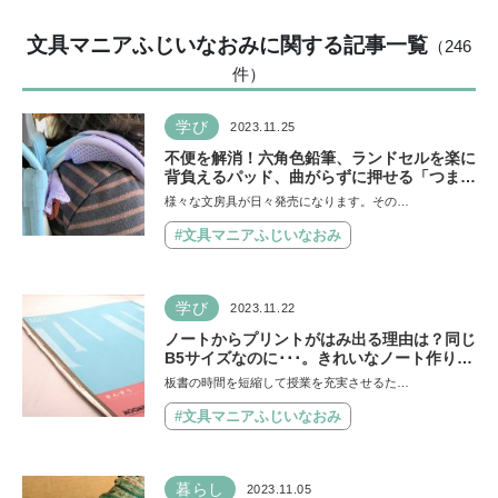
文具マニアふじいなおみに関する記事一覧
（246
件
）
学び
2023.11.25
不便を解消！六角色鉛筆、ランドセルを楽に
背負えるパッド、曲がらずに押せる「つまめ
るはんこ」【最新こども文具ニュース2023
様々な文房具が日々発売になります。その…
年11月号】
#文具マニアふじいなおみ
学び
2023.11.22
ノートからプリントがはみ出る理由は？同じ
B5サイズなのに･･･。きれいなノート作りに
使えるおすすめグッズ！
板書の時間を短縮して授業を充実させるた…
#文具マニアふじいなおみ
暮らし
2023.11.05