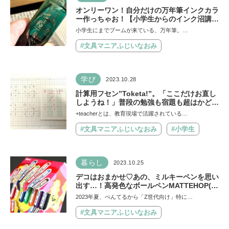
オンリーワン！自分だけの万年筆インクカラ
ー作っちゃお！【小学生からのインク沼講
座】
小学生にまでブームが来ている、万年筆。…
#文具マニアふじいなおみ
学び
2023.10.28
計算用フセン”Toketa!”。「ここだけお直し
しようね！」普段の勉強も宿題も超はかどる
すごいアイテム発売！
+teacherとは、教育現場で活躍されている…
#文具マニアふじいなおみ
#小学生
暮らし
2023.10.25
デコはおまかせ♡あの、ミルキーペンを思い
出す…！高発色なボールペンMATTEHOP(マ
ットホップ)でいろんなものをデコって楽し
2023年夏、ぺんてるから「Z世代向け」特に…
んじゃおう！
#文具マニアふじいなおみ