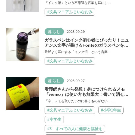
クペンの魅力と基本の使い方
「インク沼」という不思議な言葉を耳にし…
#文具マニアふじいなおみ
暮らし
2023.09.29
ガラスペンはインク初心者にぴったり！ニュ
アンス文字が書けるFonteのガラスペンを使
ってみた【小学生からのインク沼講座】
最近よく耳にする「インク沼」という言葉…
#文具マニアふじいなおみ
暮らし
2023.09.27
看護師さんから発想！身につけられるメモ
「wemo」は使い方も無限大！書いて消せる
から環境にも人にも優しい
「今、メモを取りたいのに書くものがない……
#文具マニアふじいなおみ
#小学1年生
#小学生
#3 すべての人に健康と福祉を