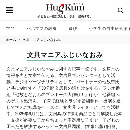
子どもと一緒に楽しむ、学ぶ、成長する。
学び
パパママの教養
遊び
小学生の自由研究ま
ホーム
文具マニアふじいなおみ
文具マニアふじいなおみ
文具マニアふじいなおみに関する記事一覧です。文房具の
情報を声と文章で伝える、文房具プレゼンターとして活
動。ラジオパーソナリティとして、パートナーの他故壁氏
と共に制作する「30分間文房具の話だけをする」ラジオ番
組「他故となおみのブンボーグ大作戦！」ほか、他番組へ
のゲスト出演も。 子育て経験とラジオ番組制作・出演を通
して学んだ知識をベースに、文房具ライターとしても活動
中。2025年9月には、文房具の特徴を商品ごとに解説した本
「支援が必要な子からちょっと不器用な子まで 子どもの
困ったを解決するハッピー文房具図鑑」(学事出版)を刊行。