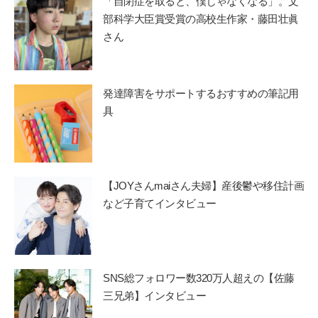
「自閉症を取ると、僕じゃなくなる」。文
部科学大臣賞受賞の高校生作家・藤田壮眞
さん
発達障害をサポートするおすすめの筆記用
具
【JOYさんmaiさん夫婦】産後鬱や移住計画
など子育てインタビュー
SNS総フォロワー数320万人超えの【佐藤
三兄弟】インタビュー