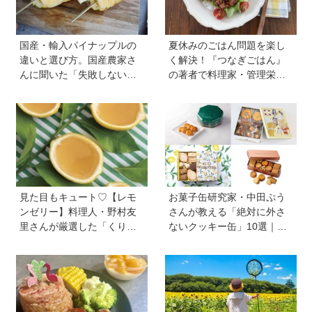
国産・輸入パイナップルの
夏休みのごはん問題を楽し
違いと選び方。国産農家さ
く解決！『つなぎごはん』
んに聞いた「失敗しない見
の著者で料理家・管理栄養
極め方」＆親子で楽しむア
士の新谷友里江さんに教わ
イデア【季節のフルーツカ
る「子どもと一緒に楽しめ
ット便りvol.22】
る夏休みレシピ」
見た目もキュート♡【レモ
お菓子缶研究家・中田ぷう
ンゼリー】料理人・野村友
さんが教える「絶対に外さ
里さんが厳選した「くり返
ないクッキー缶」10選｜マ
しつくりたくなるレシピ」
マ友や義実家への贈り物、
から夏にピッタリなレシピ
自分へのご褒美に！
をピックアップ