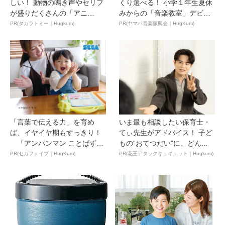
しい！ 動物の鳴き声やセリフ
くり選べる！ 小学１年生夏休
が盛りだくさんの「アニ
みからの「音楽教室」デビ
ア ...
ュ...
PR(タカラトミー｜Hugkum)
PR(ヤマハ音楽振興会｜HugKum)
「言葉で伝える力」を育め
いま最も相談したい保育士・
ば、イヤイヤ期もすっきり！
てぃ先生がアドバイス！ 子ど
「アンパンマン ことばずか
もの“おてつだい”に、どん...
ん...
PR(セガフェイブ｜HugKum)
PR(花王アタックキュキュット｜Hugkum)