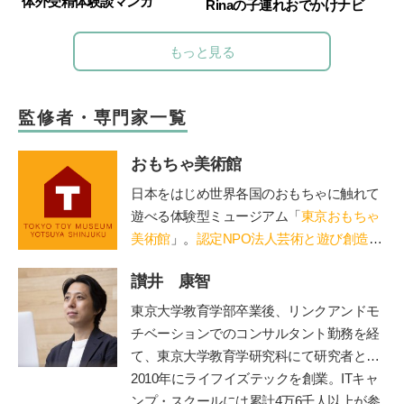
体外受精体験談マンガ
Rinaの子連れおでかけナビ
もっと見る
監修者・専門家一覧
おもちゃ美術館
日本をはじめ世界各国のおもちゃに触れて
遊べる体験型ミュージアム「
東京おもちゃ
美術館
」。
認定NPO法人芸術と遊び創造協
会
運営。「赤ちゃん木育ひろば」など、親
讃井 康智
子で木のぬくもりに触れる場を提供。長門
や鳥海山木など全国に姉妹館が。おもちゃ
東京大学教育学部卒業後、リンクアンドモ
を通して日本の木の良さを伝える「木育
チベーションでのコンサルタント勤務を経
（もくいく）」を広めている。
て、東京大学教育学研究科にて研究者とし
て博士課程まで在籍。専門は教育政策・学
2010年にライフイズテックを創業。ITキャ
習科学。学習科学の世界的権威、故三宅な
ンプ・スクールには累計4万6千人以上が参