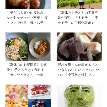
【子ども大喜びの夏休みレ
【夏休み】子どもの栄養不
シピ】ケチャップ不要！ 夏
足が深刻！「太る子」「痩
トマトで作る「極上お子様
せる子」の二極化現象や、
ランチ」＆ジュースで簡単
学力低下が起こる理由。解
「おまけゼリー」を料理
決のカギは1日3回のたんぱ
家・川上ミホさんが直伝
く質と、発酵食品＆乾物の
活用《専門家監修》
《夏休みのお昼問題》を解
野村友里さんが教える『と
決！ 子どもだけで作れる
びきりおいしい おうちおや
「カレー＆うどん」の簡単
つ』【小豆氷と練乳フルー
レシピ4選を料理家・川上ミ
ツ氷】は暑い夏にぴった
ホさんに聞いた
り！ 小学生でもお手伝いで
きる