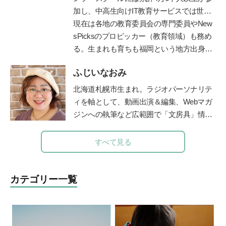
ほみ東大名誉教授に師事し、全国の学校や
加し、中高生向けIT教育サービスでは世界
保育園での協調的・創造的な学びづくりを
2位まで成長。ディズニーとコラボした
現在は各地の教育委員会の専門委員やNew
支援。
「テクノロジア魔法学校」や学校向け教材
sPicksのプロピッカー（教育領域）も務め
「ライフイズテックレッスン」などオンラ
る。生まれも育ちも福岡という地方出身者
イン教材も提供。
として、首都圏と地方の「可能性の認識
ふじいなおみ
差」を埋めるべく全国を奔走中。
https://life-
is-tech.com/
北海道札幌市生まれ。ラジオパーソナリテ
ィを軸として、動画出演＆編集、Webマガ
ジンへの執筆など広範囲で「文房具」情報
をご紹介する【文房具プレゼンター】とし
て活動。社会人になったときに両親から贈
すべて見る
られた万年筆に、黒以外の様々な色のイン
クをいれて使えることを知り、一気にイン
クコレクター(インク沼)になる。ご当地イ
カテゴリー一覧
ンクが特に大好物。一人ムスメ(2015年生
まれ)の母親としての視点から文房具を観
察し、レビュー記事を執筆している。