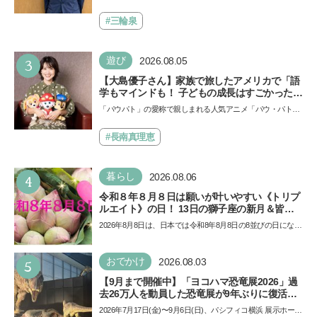
で勝つためのメソッド
止」を宣言し、子どもとトラブルになる家庭は多いもの。で
も…
#三輪泉
3
遊び
2026.08.05
【大島優子さん】家族で旅したアメリカで「語
学もマインドも！ 子どもの成長はすごかった」
声優をつとめた映画『パウ・パトロール ザ・ダ
「パウパト」の愛称で親しまれる人気アニメ「パウ・パトロ
イノ・ムービー』ではあきらめなければ何でも
ール」の劇場版シリーズ第3弾、映画『パウ・パトロール
できると子どもに知ってほしい
ザ…
#長南真理恵
4
暮らし
2026.08.06
令和８年８月８日は願いが叶いやすい《トリプ
ルエイト》の日！ 13日の獅子座の新月＆皆既
日食の影響にも注目
2026年8月8日は、日本では令和8年8月8日の8並びの日になり
ます。そしてこの日は、「ライオンズゲート」というとっ
て…
5
おでかけ
2026.08.03
【9月まで開催中】「ヨコハマ恐竜展2026」過
去26万人を動員した恐竜展が9年ぶりに復活！
夏休みのおでかけで楽しむポイントを完全ガイ
2026年7月17日(金)〜9月6日(日)、パシフィコ横浜 展示ホール