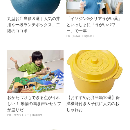
丸型お弁当箱８選｜人気の丼
「イソジン®クリアうがい薬」
用や一段ランチボックス、二
といっしょに「うがいパワ
段のココポ...
ー」で一年...
PR（iNova｜Hugkum）
おかたづけもできる点がうれ
【おすすめお弁当箱10選】保
しい！ 動物の鳴き声やセリフ
温機能付き＆子供に人気のお
が盛りだ...
しゃれお...
PR（タカラトミー｜Hugkum）