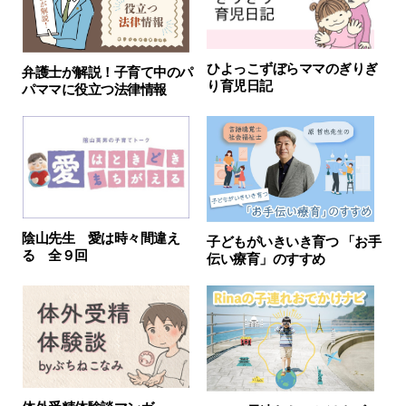
ひよっこずぼらママのぎりぎ
弁護士が解説！子育て中のパ
り育児日記
パママに役立つ法律情報
陰山先生 愛は時々間違え
子どもがいきいき育つ 「お手
る 全９回
伝い療育」のすすめ