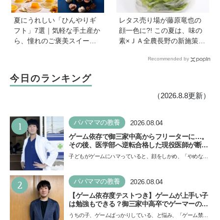
夏にうれしい「ひんやりギ
レタス売り場が藤原竜也の
フト」7選｜気軽な手土産か
顔一色に?! この夏は、味の
ら、憧れのご褒美スイーツ
素×ＪＡ全農長野の新施策
まで
で、フードロスを削減！ レ
Recommended by
タス料理の幅が広がる『レ
タス瞬間消滅レシピ』も便
今日のランキング
利
（2026.8.8更新）
1
パパママの教養
2026.08.04
ゲーム依存で御三家中高からフリーターに…。
その後、医学部へ逆転合格した現役医師が断言
「ゲームの経験が受験勉強に役立った」そう考
子どもがゲームにハマっていると、顔をしかめ、「やめなさ
える背景とは
い！」という親御さんは多いでしょう。中学受験を控えて
い…
2
パパママの教養
2026.08.04
【ゲーム依存度テストつき】ゲームが上手い子
は勉強もできる？御三家中高卒でゲーマーの医
師・阿部智史さんが教えるゲームしながら受験
うちの子、ゲームばっかりしている、と悩み、「ゲーム禁