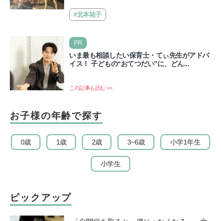
ド
Aにて「ヨコハマ恐竜展2026〜恐竜の食卓大図鑑〜」が開
催…
#北本祐子
PR
いま最も相談したい保育士・てぃ先生がアドバ
イス！ 子どもの“おてつだい”に、どん...
この記事も読む >>
お子様の年齢で探す
0歳
1歳
2歳
3~6歳
小学1年生
小学生
ピックアップ