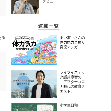
タビュー
連載一覧
まいぽ～さんの
ある
体力気力全振り
育児マンガ
ライフイズテッ
ク讃井康智の
「アフターコロ
ナ時代の教育ク
エスト」
小学生日和