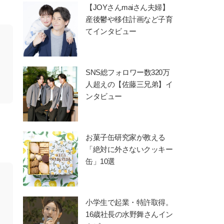
【JOYさんmaiさん夫婦】
産後鬱や移住計画など子育
てインタビュー
SNS総フォロワー数320万
人超えの【佐藤三兄弟】イ
ンタビュー
お菓子缶研究家が教える
「絶対に外さないクッキー
缶」10選
小学生で起業・特許取得。
16歳社長の水野舞さんイン