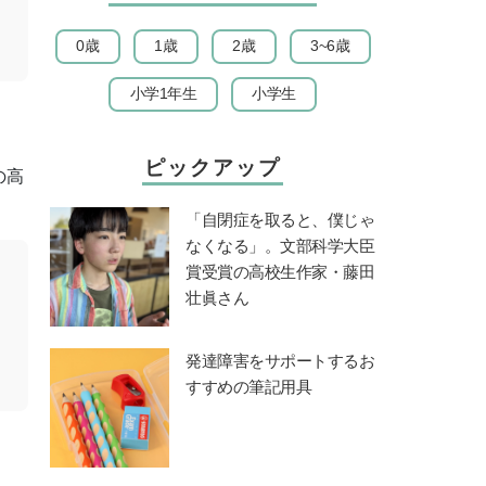
0歳
1歳
2歳
3~6歳
小学1年生
小学生
ピックアップ
の高
「自閉症を取ると、僕じゃ
なくなる」。文部科学大臣
賞受賞の高校生作家・藤田
壮眞さん
発達障害をサポートするお
すすめの筆記用具