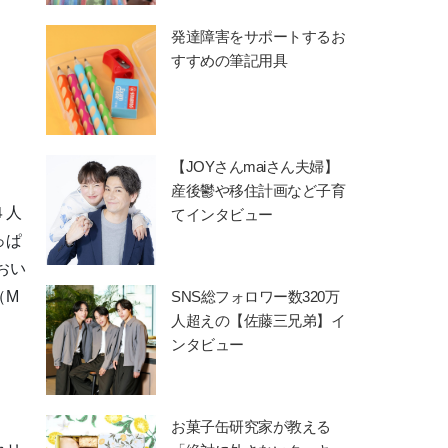
発達障害をサポートするお
すすめの筆記用具
【JOYさんmaiさん夫婦】
産後鬱や移住計画など子育
４人
てインタビュー
っぱ
おい
SNS総フォロワー数320万
（M
人超えの【佐藤三兄弟】イ
ンタビュー
お菓子缶研究家が教える