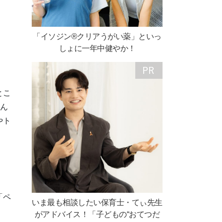
「イソジン®クリアうがい薬」といっ
しょに一年中健やか！
とこ
るん
やト
「ペ
いま最も相談したい保育士・てぃ先生
がアドバイス！「子どもの“おてつだ