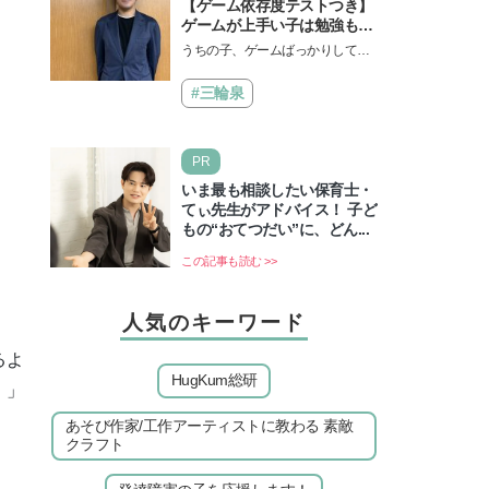
【ゲーム依存度テストつき】
ゲームが上手い子は勉強もで
きる？御三家中高卒でゲーマ
うちの子、ゲームばっかりしてい
ーの医師・阿部智史さんが教
る、と悩み、「ゲーム禁止」を宣
えるゲームしながら受験で勝
言し、子どもとトラブルになる家
#三輪泉
つためのメソッド
庭は多いもの。でも…
PR
いま最も相談したい保育士・
てぃ先生がアドバイス！ 子ど
もの“おてつだい”に、どん...
この記事も読む >>
人気のキーワード
るよ
HugKum総研
！」
あそび作家/工作アーティストに教わる 素敵
クラフト