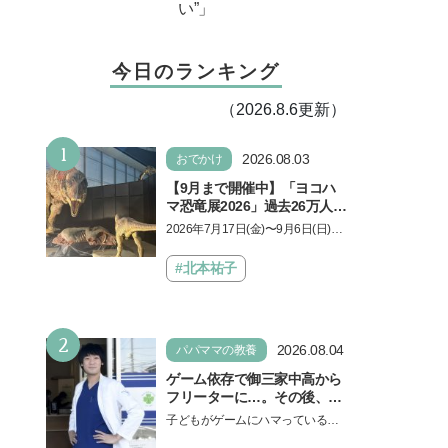
い”」
今日のランキング
（2026.8.6更新）
1
2026.08.03
おでかけ
【9月まで開催中】「ヨコハ
マ恐竜展2026」過去26万人を
動員した恐竜展が9年ぶりに
2026年7月17日(金)〜9月6日(日)、
復活！ 夏休みのおでかけで楽
パシフィコ横浜 展示ホールAにて
しむポイントを完全ガイド
「ヨコハマ恐竜展2026〜恐竜の食
#北本祐子
卓大図鑑〜」が開催…
2
2026.08.04
パパママの教養
ゲーム依存で御三家中高から
フリーターに…。その後、医
学部へ逆転合格した現役医師
子どもがゲームにハマっている
が断言「ゲームの経験が受験
と、顔をしかめ、「やめなさ