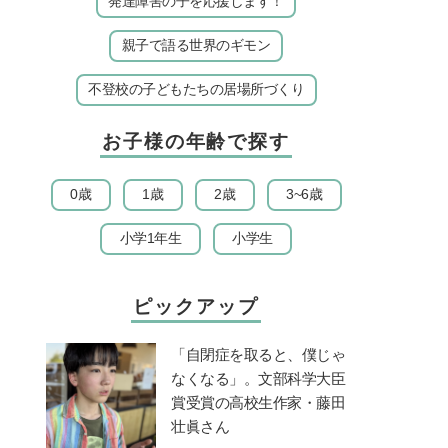
発達障害の子を応援します！
親子で語る世界のギモン
。
不登校の子どもたちの居場所づくり
お子様の年齢で探す
0歳
1歳
2歳
3~6歳
小学1年生
小学生
ピックアップ
「自閉症を取ると、僕じゃ
なくなる」。文部科学大臣
賞受賞の高校生作家・藤田
壮眞さん