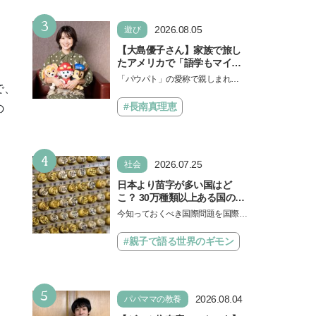
勉強に役立った」そう考える
い！」という親御さんは多いでし
背景とは
3
ょう。中学受験を控えてい…
2026.08.05
遊び
【大島優子さん】家族で旅し
たアメリカで「語学もマイン
ドも！ 子どもの成長はすごか
「パウパト」の愛称で親しまれる
った」声優をつとめた映画
で、
人気アニメ「パウ・パトロール」
『パウ・パトロール ザ・ダイ
の劇場版シリーズ第3弾、映画『パ
#長南真理恵
の
ノ・ムービー』ではあきらめ
ウ・パトロール ザ…
なければ何でもできると子ど
もに知ってほしい
4
2026.07.25
社会
日本より苗字が多い国はど
こ？ 30万種類以上ある国の理
由とは【親子で語る国際問
今知っておくべき国際問題を国際政
題】
治先生が分かりやすく解説してくれ
る「親子で語る国際問題」。今回
#親子で語る世界のギモン
は、苗字の種類…
5
2026.08.04
パパママの教養