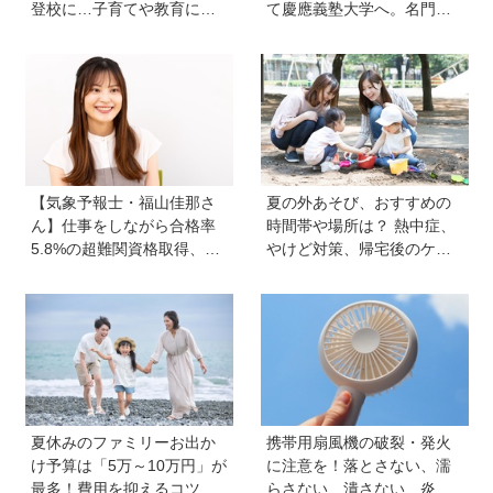
登校に…子育てや教育に悩
て慶應義塾大学へ。名門・
むうち、熱血教師パパが
巣鴨高校を高3で退学…中学
「退職しよう」と決意する
受験の反動からゲーム依存
まで
症に。成績急降下から“いい
大学に入る”までの道のり
【慶應生よしださん｜前
編】
【気象予報士・福山佳那さ
夏の外あそび、おすすめの
ん】仕事をしながら合格率
時間帯や場所は？ 熱中症、
5.8%の超難関資格取得、さ
やけど対策、帰宅後のケア
らに東大大学院へ。「安心
のポイントも【専門家監
できる場所」をつくってく
修】
れた両親のもとで挑戦し続
ける心が育った
夏休みのファミリーお出か
携帯用扇風機の破裂・発火
け予算は「5万～10万円」が
に注意を！落とさない、濡
最多！費用を抑えるコツ
らさない、潰さない、炎天