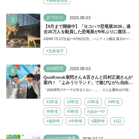
#長南真理恵
3
おでかけ
2026.08.03
【9月まで開催中】「ヨコハマ恐竜展2026」過
去26万人を動員した恐竜展が9年ぶりに復活！
夏休みのおでかけで楽しむポイントを完全ガイ
2026年7月17日(金)〜9月6日(日)、パシフィコ横浜 展示ホール
ド
Aにて「ヨコハマ恐竜展2026〜恐竜の食卓大図鑑〜」が開
催…
#北本祐子
4
自由研究
2026.08.03
QuizKnock東問さん＆言さんと田村正資さんが
案内！ 「よみうりランド」で遊びながら自由研
究が進む期間限定イベントが開催
「自由研究のテーマが決まらない…」。そんな夏休みの悩み
にヒントをくれるイベントが、よみうりランド「グッジョ
バ!!…
#1年生
#2年生
#3年生
#4年生
#6年生
#5年生
#あゆーや
#低学年
#中学年
#高学年
#1日
パパママの教養
2026.07.17