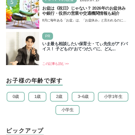
5
お盆は《祝日》じゃない？ 2026年のお盆休み
や銀行・役所の営業や交通機関情報も紹介
8月に毎年ある「お盆」は、「お盆休み」と言われるのに祝
日ではないのでしょうか？ 当記事では、まずは2026年のお
盆…
PR
いま最も相談したい保育士・てぃ先生がアドバ
イス！ 子どもの“おてつだい”に、どん...
この記事も読む >>
お子様の年齢で探す
0歳
1歳
2歳
3~6歳
小学1年生
小学生
ピックアップ