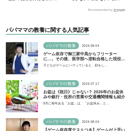
は？保護者1,217人に調査
下に放置しない！
Recommended by
【HugKum総研】
パパママの教養に関する人気記事
パパママの教養
2026.08.04
ゲーム依存で御三家中高からフリーター
に…。その後、医学部へ逆転合格した現役医
師が断言「ゲームの経験が受験勉強に役立っ
子どもがゲームにハマっていると、顔をし…
た」そう考える背景とは
パパママの教養
2026.07.17
お盆は《祝日》じゃない？ 2026年のお盆休
みや銀行・役所の営業や交通機関情報も紹介
8月に毎年ある「お盆」は、「お盆休み」と…
パパママの教養
2026.08.04
【ゲーム依存度テストつき】ゲームが上手い