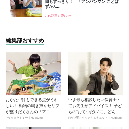
期もすっきり！ 「アンパンマン ことば
ずかん...
この記事も読む >>
編集部おすすめ
おかたづけもできる点がうれ
いま最も相談したい保育士・
しい！ 動物の鳴き声やセリフ
てぃ先生がアドバイス！ 子ど
が盛りだくさんの「アニ
もの“おてつだい”に、どん...
ア ...
PR(タカラトミー｜Hugkum)
PR(花王アタックキュキュット｜Hugkum)