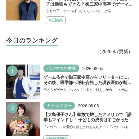
子は勉強もできる？御三家中高卒でゲーマー
の医師・阿部智史さんが教えるゲームしなが
うちの子、ゲームばっかりしている、と悩…
ら受験で勝つためのメソッド
#三輪泉
今日のランキング
（2026.8.7更新）
1
パパママの教養
2026.08.04
ゲーム依存で御三家中高からフリーターに…。
その後、医学部へ逆転合格した現役医師が断言
「ゲームの経験が受験勉強に役立った」そう考
子どもがゲームにハマっていると、顔をしかめ、「やめなさ
える背景とは
い！」という親御さんは多いでしょう。中学受験を控えて
い…
2
キャラクター
2026.08.05
【大島優子さん】家族で旅したアメリカで「語
学もマインドも！ 子どもの成長はすごかった」
声優をつとめた映画『パウ・パトロール ザ・ダ
「パウパト」の愛称で親しまれる人気アニメ「パウ・パトロ
イノ・ムービー』ではあきらめなければ何でも
ール」の劇場版シリーズ第3弾、映画『パウ・パトロール
できると子どもに知ってほしい
ザ…