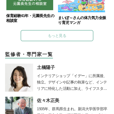
保育経験41年・元園長先生の
まいぽ～さんの体力気力全振
相談室
り育児マンガ
もっと見る
監修者・専門家一覧
土橋陽子
インテリアショップ「イデー」に所属後、
独立。デザインや記事の執筆など、インテ
リアに特化した活動に加え、ライフスタイ
ルのコンサルティングなども行う。 家族
佐々木正美
の時間に笑顔を増やすアナログ時計「funp
unclock」シリーズデザイナー。仕事と並
1935年、群馬県生まれ。新潟大学医学部卒
行して、モンテッソーリ教師の資格取得を