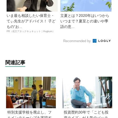
いま最も相談したい保育士・
立夏とは？2020年はいつから
てぃ先生がアドバイス！ 子ど
いつまで？夏至との違いや季
もの“お...
語の意...
PR（花王アタックキュキュット｜Hugkum）
Recommended by
関連記事
特別支援学校を廃止し、フ
投資歴約30年で「こども投
ルインクルーシブを実現す
資クイズ」が人気のパック