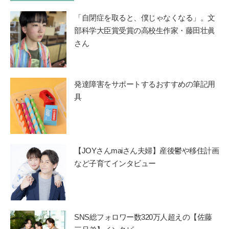
「自閉症を取ると、僕じゃなくなる」。文
部科学大臣賞受賞の高校生作家・藤田壮眞
さん
発達障害をサポートするおすすめの筆記用
具
【JOYさんmaiさん夫婦】産後鬱や移住計画
など子育てインタビュー
SNS総フォロワー数320万人超えの【佐藤