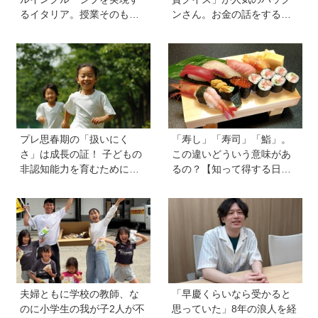
るイタリア。授業そのもの
ンさん。お金の話をするの
を、多様な子どもが参加し
に早すぎることはない！ 子
やすい形に【言語聴覚士 原
どもも正しい節約、投資方
先生が伝える世界のインク
法を知ってほしい
ルーシブ教育】
プレ思春期の「扱いにく
「寿し」「寿司」「鮨」。
さ」は成長の証！ 子どもの
この違いどういう意味があ
非認知能力を育むために親
るの？【知って得する日本
から子へ贈るギフトとは？
語ウンチク塾】
夫婦ともに学校の教師、な
「早慶くらいなら受かると
のに小学生の我が子2人が不
思っていた」8年の浪人を経