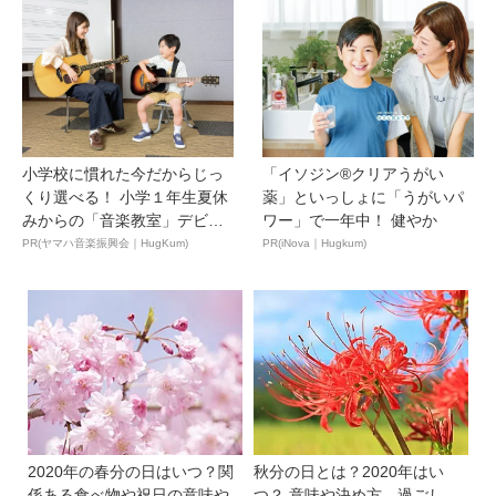
小学校に慣れた今だからじっ
「イソジン®クリアうがい
くり選べる！ 小学１年生夏休
薬」といっしょに「うがいパ
みからの「音楽教室」デビ
ワー」で一年中！ 健やか
ュ...
PR(ヤマハ音楽振興会｜HugKum)
PR(iNova｜Hugkum)
2020年の春分の日はいつ？関
秋分の日とは？2020年はい
係ある食べ物や祝日の意味や
つ？ 意味や決め方、過ごし