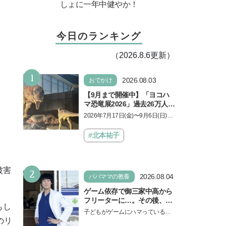
しょに一年中健やか！
今日のランキング
（2026.8.6更新）
1
2026.08.03
おでかけ
【9月まで開催中】「ヨコハ
マ恐竜展2026」過去26万人を
動員した恐竜展が9年ぶりに
2026年7月17日(金)〜9月6日(日)、
復活！ 夏休みのおでかけで楽
パシフィコ横浜 展示ホールAにて
しむポイントを完全ガイド
「ヨコハマ恐竜展2026〜恐竜の食
#北本祐子
卓大図鑑〜」が開催…
2
被害
2026.08.04
パパママの教養
ゲーム依存で御三家中高から
フリーターに…。その後、医
もし
学部へ逆転合格した現役医師
子どもがゲームにハマっている
が断言「ゲームの経験が受験
のリ
と、顔をしかめ、「やめなさ