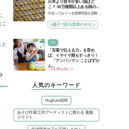
日本より苗字が多い国はど
こ？ 30万種類以上ある国の理
由とは【親子で語る国際問
今知っておくべき国際問題を国際政
に、
題】
治先生が分かりやすく解説してくれ
なこ
る「親子で語る国際問題」。今回
#親子で語る世界のギモン
は、苗字の種類…
PR
こと
「言葉で伝える力」を育め
ば、イヤイヤ期もすっきり！
「アンパンマン ことばずか
ん...
この記事も読む >>
ら
人気のキーワード
HugKum総研
あそび作家/工作アーティストに教わる 素敵
クラフト