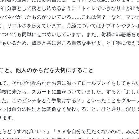
が自分事として落とし込めるように「トイレでいきなり血が出
ネバネバがしたものがついている……これは何？」など、マン
て、リアルさを伝えています。月経についてはナプキンやタン
についても簡単にせつめいしています。また、射精に罪悪感を
子もいるため、成長と共に起こる自然な事だよ、と丁寧に伝え
こと、他人のからだを大切にすること
れて、それぞれ配られたお題に沿ってロールプレイをしてもら
学校に来たら、スカートに血がついていました。すると「おし
した。このピンチをどう手助けする？」といったことをグルー
ントは自分の性別とは関係なく配役すること。ひと通り、演じ
ります。
たらどうすればいい？」「ＡＶを自分で見たくないのに、みん