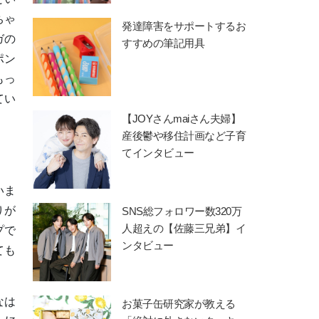
ちゃ
発達障害をサポートするお
ガの
すすめの筆記用具
ポン
もっ
てい
【JOYさんmaiさん夫婦】
産後鬱や移住計画など子育
てインタビュー
いま
りが
SNS総フォロワー数320万
人超えの【佐藤三兄弟】イ
プで
ンタビュー
ても
なは
お菓子缶研究家が教える