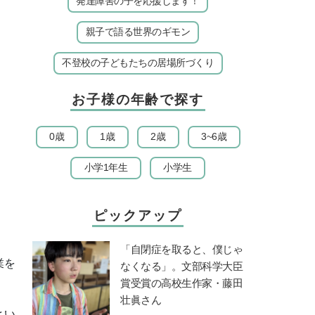
発達障害の子を応援します！
親子で語る世界のギモン
不登校の子どもたちの居場所づくり
お子様の年齢で探す
0歳
1歳
2歳
3~6歳
小学1年生
小学生
ピックアップ
「自閉症を取ると、僕じゃ
業を
なくなる」。文部科学大臣
賞受賞の高校生作家・藤田
壮眞さん
とい