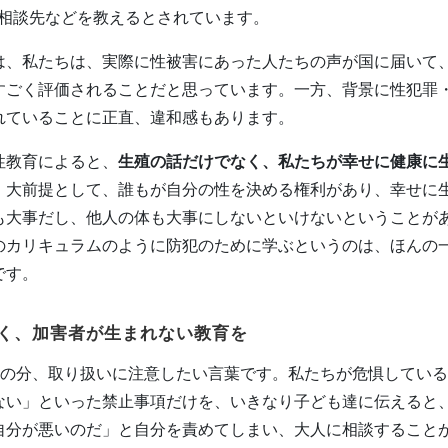
の相談先などを教えるとされています。
は、私たちは、実際に性被害にあった人たちの声が国に届いて
すごく評価されることだと思っています。一方、背景に性犯罪
れていることに正直、違和感もあります。
性教育によると、
生殖の話だけでなく、私たちが幸せに健康に
。
大前提として、誰もが自分の性を決める権利があり、幸せに
も大事だし、他人の体も大事にしないといけないということが
のカリキュラムのように防犯のために学ぶというのは、ほんの
です。
く、加害者が生まれない教育を
その分、取り扱いに注意したい言葉です。私たちが危惧してい
ない」といった禁止事項だけを、いきなり子ども達に伝えると
自分が悪いのだ」と自分を責めてしまい、大人に相談すること