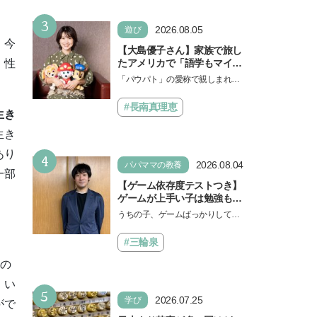
勉強に役立った」そう考える
い！」という親御さんは多いでし
背景とは
3
ょう。中学受験を控えてい…
2026.08.05
遊び
、今
【大島優子さん】家族で旅し
たアメリカで「語学もマイン
・性
ドも！ 子どもの成長はすごか
「パウパト」の愛称で親しまれる
った」声優をつとめた映画
人気アニメ「パウ・パトロール」
『パウ・パトロール ザ・ダイ
の劇場版シリーズ第3弾、映画『パ
#長南真理恵
ノ・ムービー』ではあきらめ
生き
ウ・パトロール ザ…
なければ何でもできると子ど
生き
もに知ってほしい
あり
4
2026.08.04
パパママの教養
一部
【ゲーム依存度テストつき】
ゲームが上手い子は勉強もで
きる？御三家中高卒でゲーマ
うちの子、ゲームばっかりしてい
ーの医師・阿部智史さんが教
る、と悩み、「ゲーム禁止」を宣
えるゲームしながら受験で勝
言し、子どもとトラブルになる家
#三輪泉
つためのメソッド
庭は多いもの。でも…
るの
、い
5
2026.07.25
学び
がで