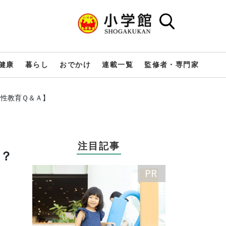
健康
暮らし
おでかけ
連載一覧
監修者・専門家
ち性教育Ｑ＆Ａ】
注目記事
？