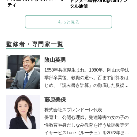
ドクター島谷のHugKumデン
ティ
タル通信
もっと見る
監修者・専門家一覧
陰山英男
1958年兵庫県生まれ。1980年、岡山大学法
学部卒業後、教職の道へ。百ます計算をは
じめ、「読み書き計算」の徹底した反復学
習と生活習慣の改善に取り組み、子ども達
藤原美保
の学力を驚異的に向上させた。その指導法
である「陰山メソッド」は、教育者、保護
株式会社スプレンドーレ代表
者から注目を集め、「陰山メソッド」を教
保育士、公認心理師。発達障害の女の子の
材かした『徹底反復シリーズ』は、総計77
性教育や身だしなみ教育を行う放課後等デ
0万部の大ベストセラーとなっている。現
イサービス
Luce
（ルーチェ）を
2022
年まで