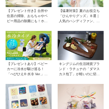
【プレゼント付き】台所や
【猛暑対策】夏のお役立ち
住居の掃除、おもちゃやベ
「ひんやりグッズ」８選｜
ビー用品の除菌にも！ホタ
人気のハンディファン、お
テの貝殻生まれの天然クリ
弁当の保冷グッズ、災害時
ーナー「Shell we clean?」
の暑さ対策セットなど
【プレゼントあり】ベビー
キングジムの生活雑貨ブラ
カーに冷水が駆け巡る！
ンド・ラチュナの「ダマス
「べびひえ® 水冷 Ver.」で
カス包丁」が軽いのに切れ
暑い時期の赤ちゃんのお出
味抜群！ “切れない”ストレ
かけをサポート
スから卒業【プレゼントあ
り】