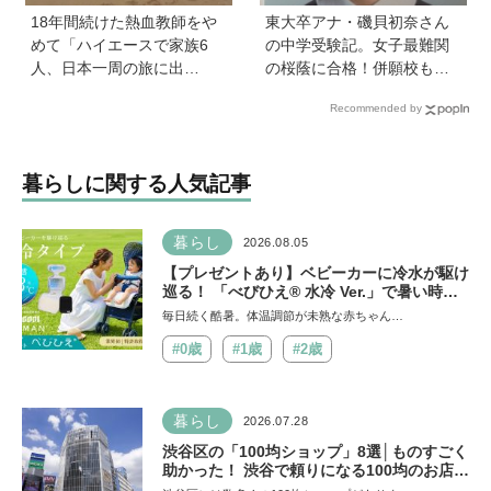
18年間続けた熱血教師をや
東大卒アナ・磯貝初奈さん
めて「ハイエースで家族6
の中学受験記。女子最難関
人、日本一周の旅に出
の桜蔭に合格！併願校も魅
る！」…我が子の不登校を
力を感じた渋渋に。母親の
Recommended by
きっかけに、新たな一歩を
声かけは「睡眠が何より大
踏み出した教師夫妻の決断
事」「勉強イヤならしなく
ていいよ」
暮らしに関する人気記事
暮らし
2026.08.05
【プレゼントあり】ベビーカーに冷水が駆け
巡る！ 「べびひえ® 水冷 Ver.」で暑い時期
の赤ちゃんのお出かけをサポート
毎日続く酷暑。体温調節が未熟な赤ちゃん…
#0歳
#1歳
#2歳
暮らし
2026.07.28
渋谷区の「100均ショップ」8選│ものすごく
助かった！ 渋谷で頼りになる100均のお店を
チェック