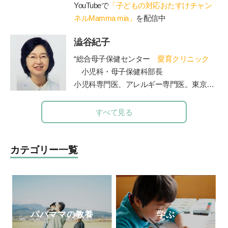
在、YouTube『陰山英男公式チャンネル』
運営。現在は障害のあるお子さんと保護者
YouTubeで
「子どもの対応おたすけチャン
で授業や講演を公開して注目を集めてい
が一緒に通うことができる脱毛サロン
ネルMamma mia」
を配信中
Luce
る。
http://kageyamahideo.com/
を運営（施術中に療育相談に対応可）、子
澁谷紀子
育てや療育相談、事業所での性教育のやり
方、職員研修やコンサル、講演等を行う。
“総合母子保健センター
愛育クリニック
著書に『発達障害の女の子のお母さんが、
小児科・母子保健科部長
早めに知っておきたい「
47
のルール」』、
小児科専門医、アレルギー専門医。東京大
『発達障害の男の子のお母さんが早めに知
学医学部卒業。東大病院、山王病院、NTT
っておいて良かったこと
70』
（エッセンシ
東日本関東病院小児科などを経て現職。４
すべて見る
ャル出版社）、『発達障害の女の子の「自
人の女の子の母でもある。”
立」のために親としてできること』（
PHP
研究所）がある。
カテゴリー一覧
パパママの教養
学ぶ