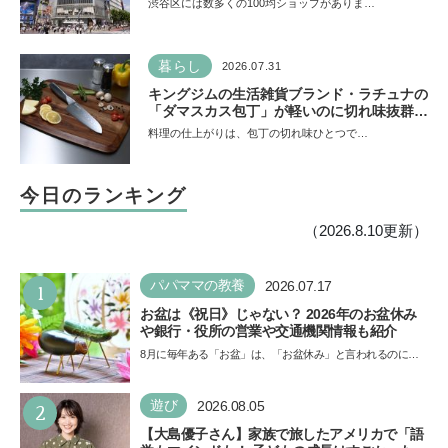
渋谷区には数多くの100均ショップがありま…
暮らし
2026.07.31
キングジムの生活雑貨ブランド・ラチュナの
「ダマスカス包丁」が軽いのに切れ味抜群！
“切れない”ストレスから卒業【プレゼントあ
料理の仕上がりは、包丁の切れ味ひとつで…
り】
今日のランキング
（2026.8.10更新）
1
パパママの教養
2026.07.17
お盆は《祝日》じゃない？ 2026年のお盆休み
や銀行・役所の営業や交通機関情報も紹介
8月に毎年ある「お盆」は、「お盆休み」と言われるのに祝
日ではないのでしょうか？ 当記事では、まずは2026年のお
盆…
2
遊び
2026.08.05
【大島優子さん】家族で旅したアメリカで「語