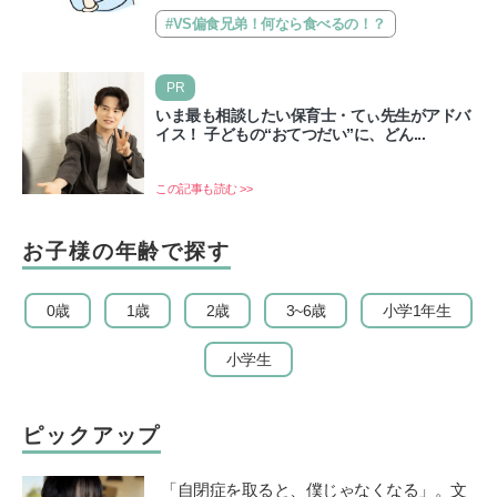
す。とにかく偏食の兄弟、子育ての悩みナンバーワンはまち
が…
#VS偏食兄弟！何なら食べるの！？
PR
いま最も相談したい保育士・てぃ先生がアドバ
イス！ 子どもの“おてつだい”に、どん...
この記事も読む >>
お子様の年齢で探す
0歳
1歳
2歳
3~6歳
小学1年生
小学生
ピックアップ
「自閉症を取ると、僕じゃなくなる」。文