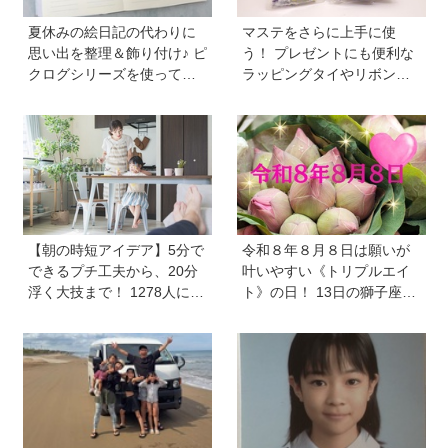
夏休みの絵日記の代わりに
マステをさらに上手に使
思い出を整理＆飾り付け♪ ピ
う！ プレゼントにも便利な
クログシリーズを使って紙
ラッピングタイやリボンが
もの日記作りをしてみませ
作れるマシーンが登場【マ
んか？ 流行りの「紙くず日
スパレード／シヤチハタ】
記」も楽しめちゃう
【朝の時短アイデア】5分で
令和８年８月８日は願いが
できるプチ工夫から、20分
叶いやすい《トリプルエイ
浮く大技まで！ 1278人に聞
ト》の日！ 13日の獅子座の
いた毎日のバタバタを乗り
新月＆皆既日食の影響にも
切る工夫を大公開《HugKu
注目
m総研》