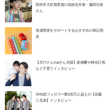
部科学大臣賞受賞の高校生作家・藤田壮眞
さん
発達障害をサポートするおすすめの筆記用
具
【JOYさんmaiさん夫婦】産後鬱や移住計画
など子育てインタビュー
SNS総フォロワー数320万人超えの【佐藤
三兄弟】インタビュー