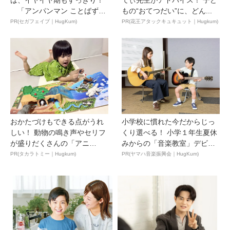
「アンパンマン ことばずか
もの“おてつだい”に、どん...
ん...
PR(セガフェイブ｜HugKum)
PR(花王アタックキュキュット｜Hugkum)
おかたづけもできる点がうれ
小学校に慣れた今だからじっ
しい！ 動物の鳴き声やセリフ
くり選べる！ 小学１年生夏休
が盛りだくさんの「アニ
みからの「音楽教室」デビ
ア ...
ュ...
PR(タカラトミー｜Hugkum)
PR(ヤマハ音楽振興会｜HugKum)