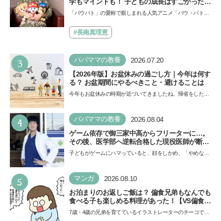
学もマインドも！ 子どもの成長はすごかった」
声優をつとめた映画『パウ・パトロール ザ・ダ
「パウパト」の愛称で親しまれる人気アニメ「パウ・パトロ
イノ・ムービー』ではあきらめなければ何でも
ール」の劇場版シリーズ第3弾、映画『パウ・パトロール
できると子どもに知ってほしい
ザ…
#長南真理恵
3
パパママの教養
2026.07.20
【2026年版】お盆休みの過ごし方｜今年は何す
る？ お盆期間にやるべきこと・避けることは
今年もお盆休みの時期が近づいてきましたね。帰省をした
り、旅行に行ったり……さまざまな過ごし方が想定されます
が、…
4
パパママの教養
2026.08.04
ゲーム依存で御三家中高からフリーターに…。
その後、医学部へ逆転合格した現役医師が断言
「ゲームの経験が受験勉強に役立った」そう考
子どもがゲームにハマっていると、顔をしかめ、「やめなさ
える背景とは
い！」という親御さんは多いでしょう。中学受験を控えて
い…
5
マンガ
2026.08.10
お泊まりのお返しご飯は？ 偏食兄弟もなんでも
食べる子も楽しめる料理があった！【VS偏食兄
弟！何なら食べるの！？】vol.55
7歳・4歳の兄弟を育てているイラストレーターのチーコで