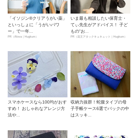
「イソジン®クリアうがい薬」
いま最も相談したい保育士・
といっしょに「うがいパワ
てぃ先生がアドバイス！ 子ど
ー」で一年...
もの“お...
PR（iNova｜Hugkum）
PR（花王アタックキュキュット｜Hugkum）
スマホケースなら100均がおす
収納力抜群！蛇腹タイプの母
すめ！ おしゃれなアレンジ方
子手帳ケース6選でバックの中
法や...
はスッキ...