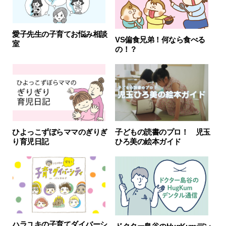
愛子先生の子育てお悩み相談
VS偏食兄弟！何なら食べる
室
の！？
ひよっこずぼらママのぎりぎ
子どもの読書のプロ！ 児玉
り育児日記
ひろ美の絵本ガイド
ハラユキの子育てダイバーシ