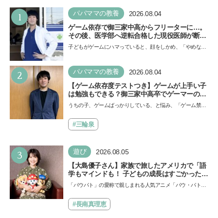
1
パパママの教養
2026.08.04
ゲーム依存で御三家中高からフリーターに…。
その後、医学部へ逆転合格した現役医師が断言
「ゲームの経験が受験勉強に役立った」そう考
子どもがゲームにハマっていると、顔をしかめ、「やめなさ
える背景とは
い！」という親御さんは多いでしょう。中学受験を控えて
い…
2
パパママの教養
2026.08.04
【ゲーム依存度テストつき】ゲームが上手い子
は勉強もできる？御三家中高卒でゲーマーの医
師・阿部智史さんが教えるゲームしながら受験
うちの子、ゲームばっかりしている、と悩み、「ゲーム禁
で勝つためのメソッド
止」を宣言し、子どもとトラブルになる家庭は多いもの。で
も…
#三輪泉
3
遊び
2026.08.05
【大島優子さん】家族で旅したアメリカで「語
学もマインドも！ 子どもの成長はすごかった」
声優をつとめた映画『パウ・パトロール ザ・ダ
「パウパト」の愛称で親しまれる人気アニメ「パウ・パトロ
イノ・ムービー』ではあきらめなければ何でも
ール」の劇場版シリーズ第3弾、映画『パウ・パトロール
できると子どもに知ってほしい
ザ…
#長南真理恵