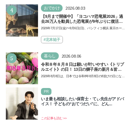
4
おでかけ
2026.08.03
【9月まで開催中】「ヨコハマ恐竜展2026」過
去26万人を動員した恐竜展が9年ぶりに復活！
夏休みのおでかけで楽しむポイントを完全ガイ
2026年7月17日(金)〜9月6日(日)、パシフィコ横浜 展示ホール
ド
Aにて「ヨコハマ恐竜展2026〜恐竜の食卓大図鑑〜」が開
催…
#北本祐子
5
暮らし
2026.08.06
令和８年８月８日は願いが叶いやすい《トリプ
ルエイト》の日！ 13日の獅子座の新月＆皆既
日食の影響にも注目
2026年8月8日は、日本では令和8年8月8日の8並びの日になり
ます。そしてこの日は、「ライオンズゲート」というとっ
て…
PR
いま最も相談したい保育士・てぃ先生がアドバ
イス！ 子どもの“おてつだい”に、どん...
この記事も読む >>