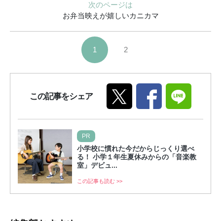
次のページは
お弁当映えが嬉しいカニカマ
1
2
この記事をシェア
PR
小学校に慣れた今だからじっくり選べ
る！ 小学１年生夏休みからの「音楽教
室」デビュ...
この記事も読む >>