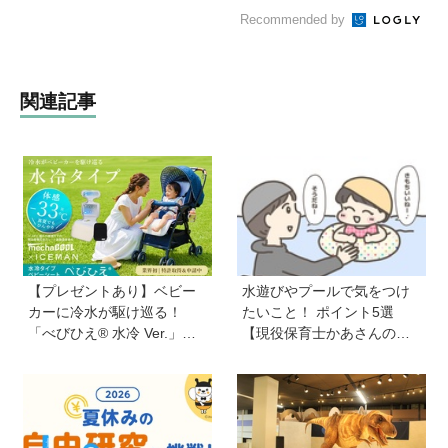
Recommended by
関連記事
【プレゼントあり】ベビー
水遊びやプールで気をつけ
カーに冷水が駆け巡る！
たいこと！ ポイント5選
「べびひえ® 水冷 Ver.」で
【現役保育士かあさんの子
暑い時期の赤ちゃんのお出
育てノート】
かけをサポート