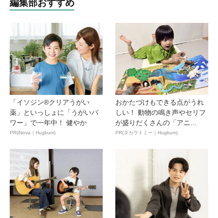
編集部おすすめ
「イソジン®クリアうがい
おかたづけもできる点がうれ
薬」といっしょに「うがいパ
しい！ 動物の鳴き声やセリフ
ワー」で一年中！ 健やか
が盛りだくさんの「アニ
ア ...
PR(iNova｜Hugkum)
PR(タカラトミー｜Hugkum)