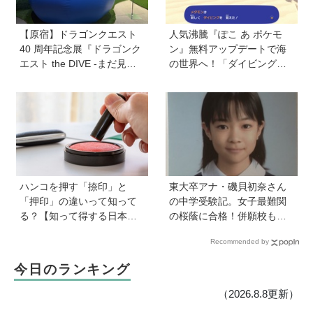
【原宿】ドラゴンクエスト
人気沸騰『ぽこ あ ポケモ
40 周年記念展『ドラゴンク
ン』無料アップデートで海
エスト the DIVE -まだ見ぬ
の世界へ！「ダイビング」
冒険の舞台へ-』が原宿ハラ
や水中の街づくりが楽しめ
カドに登場！ VR体験からコ
る追加コンテンツも登場
ラボグルメ、限定グッズま
で親子で楽しめる注目イベ
ント
ハンコを押す「捺印」と
東大卒アナ・磯貝初奈さん
「押印」の違いって知って
の中学受験記。女子最難関
る？【知って得する日本語
の桜蔭に合格！併願校も魅
ウンチク塾】
力を感じた渋渋に。母親の
Recommended by
声かけは「睡眠が何より大
事」「勉強イヤならしなく
今日のランキング
ていいよ」
（2026.8.8更新）