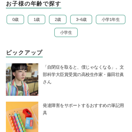
お子様の年齢で探す
0歳
1歳
2歳
3~6歳
小学1年生
小学生
ピックアップ
「自閉症を取ると、僕じゃなくなる」。文
部科学大臣賞受賞の高校生作家・藤田壮眞
さん
発達障害をサポートするおすすめの筆記用
具