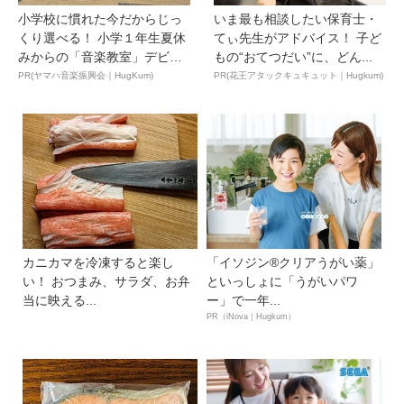
小学校に慣れた今だからじっ
いま最も相談したい保育士・
くり選べる！ 小学１年生夏休
てぃ先生がアドバイス！ 子ど
みからの「音楽教室」デビ
もの“おてつだい”に、どん...
ュ...
PR(ヤマハ音楽振興会｜HugKum)
PR(花王アタックキュキュット｜Hugkum)
カニカマを冷凍すると楽し
「イソジン®クリアうがい薬」
い！ おつまみ、サラダ、お弁
といっしょに「うがいパワ
当に映える...
ー」で一年...
PR（iNova｜Hugkum）