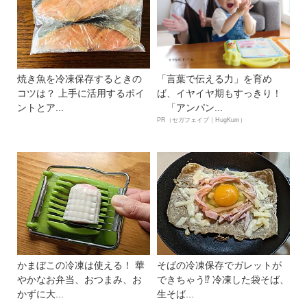
焼き魚を冷凍保存するときの
「言葉で伝える力」を育め
コツは？ 上手に活用するポイ
ば、イヤイヤ期もすっきり！
ントとア...
「アンパン...
PR（セガフェイブ｜HugKum）
かまぼこの冷凍は使える！ 華
そばの冷凍保存でガレットが
やかなお弁当、おつまみ、お
できちゃう⁉ 冷凍した袋そば、
かずに大...
生そば...