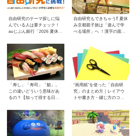
自由研究のテーマ探しに悩
自由研究もできちゃう⁉︎ 夏休
んでいる人は要チェック！
み京都親子旅は「遊んで学
auじぶん銀行「2026 夏休み
べる場所」へ ！漢字の面白
の自由研究に挑戦！」を活
さ、科学の不思議に夢中に
用してお金のスキルを学ぼ
【HugKum京都隊が教える
う
京の裏ワザ・裏ミチ徹底ガ
イド】
「寿し」「寿司」「鮨」。
“画用紙”を使った「自由研
この違いどういう意味があ
究」のまとめ方｜レイアウ
るの？【知って得する日本
トや書き方・綴じ方のコツ
語ウンチク塾】
を紹介