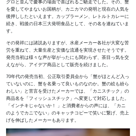
グロと並んで慶事の場面で喜ばれるご馳走でした。その、蟹
を愛してやまないお国柄が、カニカマの発明と現在の人気を
後押ししたといえます。カップラーメン、レトルトカレーに
続き、戦後の日本三大発明食品として、その名を連ねていま
す。
その発祥には諸説ありますが、水産メーカー各社が大変な苦
労を重ねて、大量生産と安価な流通を実現させたそうです。
発売当初は様々な声が挙がったにも関わらず、茶目っ気を交
えながら、アイデア商品として販売を続けました。
70年代の発売当初、公正取引委員会から「蟹がほとんど入っ
ていないのに、蟹を名乗って良いものなのか。蟹の絵も紛ら
わしい」と苦言を受けたメーカーでは、「カニスチック」の
商品名を「フィッシュスチック」へ変更して対応しました。
「インチキじゃないか！ 」と消費者からの声には、「カニ
のようでカニでない」のキャッチコピーで笑いに繋げ、売上
げを伸ばしたメーカーもあります。