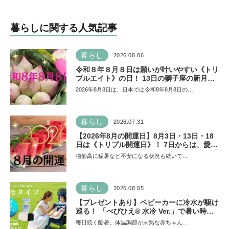
事」「勉強イヤならしなく
ていいよ」
暮らしに関する人気記事
暮らし
2026.08.06
令和８年８月８日は願いが叶いやすい《トリ
プルエイト》の日！ 13日の獅子座の新月＆
皆既日食の影響にも注目
2026年8月8日は、日本では令和8年8月8日の…
暮らし
2026.07.31
【2026年8月の開運日】8月3日・13日・18
日は《トリプル開運日》！ 7日からは、愛と
美とお金の星「金星」が、天秤座と蠍座に長
物価高に猛暑など不安になる状況も続いて…
期滞在を開始！
暮らし
2026.08.05
【プレゼントあり】ベビーカーに冷水が駆け
巡る！ 「べびひえ® 水冷 Ver.」で暑い時期
の赤ちゃんのお出かけをサポート
毎日続く酷暑。体温調節が未熟な赤ちゃん…