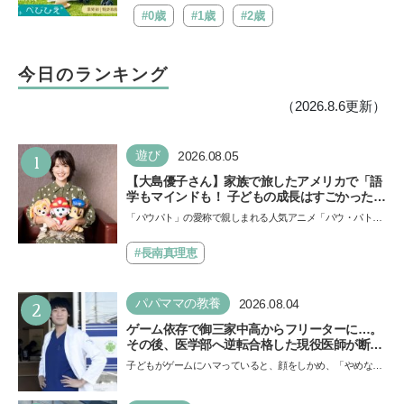
#0歳
#1歳
#2歳
今日のランキング
（2026.8.6更新）
1
遊び
2026.08.05
【大島優子さん】家族で旅したアメリカで「語
学もマインドも！ 子どもの成長はすごかった」
声優をつとめた映画『パウ・パトロール ザ・ダ
「パウパト」の愛称で親しまれる人気アニメ「パウ・パトロ
イノ・ムービー』ではあきらめなければ何でも
ール」の劇場版シリーズ第3弾、映画『パウ・パトロール
できると子どもに知ってほしい
ザ…
#長南真理恵
2
パパママの教養
2026.08.04
ゲーム依存で御三家中高からフリーターに…。
その後、医学部へ逆転合格した現役医師が断言
「ゲームの経験が受験勉強に役立った」そう考
子どもがゲームにハマっていると、顔をしかめ、「やめなさ
える背景とは
い！」という親御さんは多いでしょう。中学受験を控えて
い…