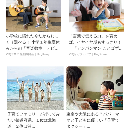
小学校に慣れた今だからじっ
「言葉で伝える力」を育め
くり選べる！ 小学１年生夏休
ば、イヤイヤ期もすっきり！
みからの「音楽教室」デビ
「アンパンマン ことばずか
ュ...
ん...
PR(ヤマハ音楽振興会｜HugKum)
PR(セガフェイブ｜HugKum)
子育てファミリーが行ってみ
東京や大阪にある？パパ・マ
たい都道府県、１位は北海
マと子どもに優しい「子育て
道、２位は沖...
タクシー」...