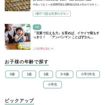
今知っておくべき国際問題を国際政治先生が分かりやすく解
説してくれる「親子で語る国際問題」。今回は、苗字の種
類…
#親子で語る世界のギモン
PR
「言葉で伝える力」を育めば、イヤイヤ期もす
っきり！ 「アンパンマン ことばずかん...
この記事も読む >>
お子様の年齢で探す
0歳
1歳
2歳
3~6歳
小学1年生
小学生
ピックアップ