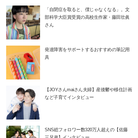
「自閉症を取ると、僕じゃなくなる」。文
部科学大臣賞受賞の高校生作家・藤田壮眞
さん
発達障害をサポートするおすすめの筆記用
具
【JOYさんmaiさん夫婦】産後鬱や移住計画
など子育てインタビュー
SNS総フォロワー数320万人超えの【佐藤
三兄弟】インタビュー