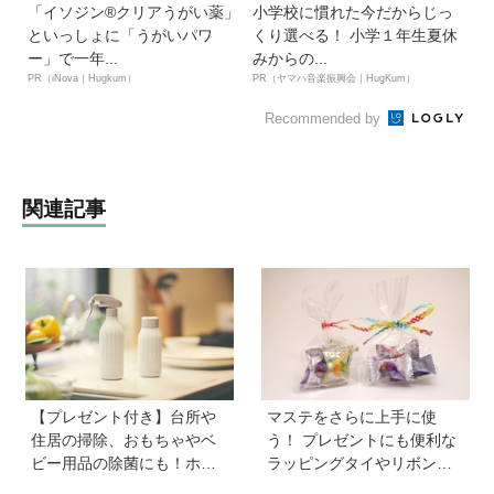
「イソジン®クリアうがい薬」
小学校に慣れた今だからじっ
といっしょに「うがいパワ
くり選べる！ 小学１年生夏休
ー」で一年...
みからの...
PR（iNova｜Hugkum）
PR（ヤマハ音楽振興会｜HugKum）
Recommended by
関連記事
【プレゼント付き】台所や
マステをさらに上手に使
住居の掃除、おもちゃやベ
う！ プレゼントにも便利な
ビー用品の除菌にも！ホタ
ラッピングタイやリボンが
テの貝殻生まれの天然クリ
作れるマシーンが登場【マ