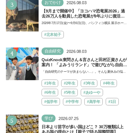
3
おでかけ
2026.08.03
【9月まで開催中】「ヨコハマ恐竜展2026」過
去26万人を動員した恐竜展が9年ぶりに復活！
夏休みのおでかけで楽しむポイントを完全ガイ
2026年7月17日(金)〜9月6日(日)、パシフィコ横浜 展示ホール
ド
Aにて「ヨコハマ恐竜展2026〜恐竜の食卓大図鑑〜」が開
催…
#北本祐子
4
自由研究
2026.08.03
QuizKnock東問さん＆言さんと田村正資さんが
案内！ 「よみうりランド」で遊びながら自由研
究が進む期間限定イベントが開催
「自由研究のテーマが決まらない…」。そんな夏休みの悩み
にヒントをくれるイベントが、よみうりランド「グッジョ
バ!!…
#1年生
#2年生
#3年生
#4年生
#6年生
#5年生
#あゆーや
#低学年
#中学年
#高学年
#1日
5
学び
2026.07.25
日本より苗字が多い国はどこ？ 30万種類以上
ある国の理由とは【親子で語る国際問題】