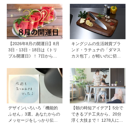
ーナー「Shell we clean?」
スパレード／シヤチハタ】
【2026年8月の開運日】8月
キングジムの生活雑貨ブラ
3日・13日・18日は《トリ
ンド・ラチュナの「ダマス
プル開運日》！ 7日から
カス包丁」が軽いのに切れ
は、愛と美とお金の星「金
味抜群！ “切れない”ストレ
星」が、天秤座と蠍座に長
スから卒業【プレゼントあ
期滞在を開始！
り】
デザインいろいろ「機能的
【朝の時短アイデア】5分で
ふせん」3選。あなたからの
できるプチ工夫から、20分
メッセージをしっかり伝え
浮く大技まで！ 1278人に聞
ます！ 自分のメモをしっか
いた毎日のバタバタを乗り