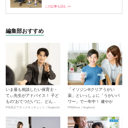
この記事も読む >>
編集部おすすめ
いま最も相談したい保育士・
「イソジン®クリアうがい
てぃ先生がアドバイス！ 子ど
薬」といっしょに「うがいパ
もの“おてつだい”に、どん...
ワー」で一年中！ 健やか
PR(花王アタックキュキュット｜Hugkum)
PR(iNova｜Hugkum)