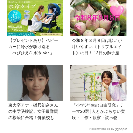
り残します！
切る工夫を大公開《HugKu
m総研》
【プレゼントあり】ベビー
令和８年８月８日は願いが
カーに冷水が駆け巡る！
叶いやすい《トリプルエイ
「べびひえ® 水冷 Ver.」で
ト》の日！ 13日の獅子座の
暑い時期の赤ちゃんのお出
新月＆皆既日食の影響にも
かけをサポート
注目
東大卒アナ・磯貝初奈さん
「小学5年生の自由研究」テ
の中学受験記。女子最難関
ーマ20選│人とかぶらない実
の桜蔭に合格！併願校も魅
験・工作・観察・調べ物の
力を感じた渋渋に。母親の
おすすめ
Recommended by
声かけは「睡眠が何より大