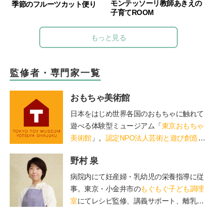
モンテッソーリ教師あきえの
季節のフルーツカット便り
子育てROOM
もっと見る
監修者・専門家一覧
おもちゃ美術館
日本をはじめ世界各国のおもちゃに触れて
遊べる体験型ミュージアム「
東京おもちゃ
美術館
」。
認定NPO法人芸術と遊び創造協
会
運営。「赤ちゃん木育ひろば」など、親
野村 泉
子で木のぬくもりに触れる場を提供。長門
や鳥海山木など全国に姉妹館が。おもちゃ
病院内にて妊産婦・乳幼児の栄養指導に従
を通して日本の木の良さを伝える「木育
事。東京・小金井市の
もぐもぐ子ども調理
（もくいく）」を広めている。
室
にてレシピ監修、講義サポート、離乳
食・幼児食講座を担当。