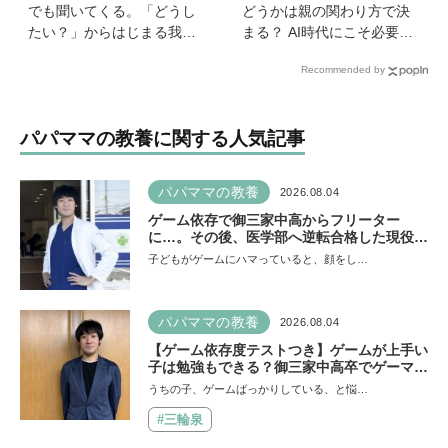
でも聞いてくる。「どうし
どうかは親の関わり方で決
たい？」からはじまる我が
まる？ AI時代にこそ必要な
家【北欧パパと日本で子育
コミュニケーションスキル
Recommended by
て vol.24】
の伸ばし方と「愛される人
格」の育み方
パパママの教養に関する人気記事
パパママの教養
2026.08.04
ゲーム依存で御三家中高からフリーター
に…。その後、医学部へ逆転合格した現役医
師が断言「ゲームの経験が受験勉強に役立っ
子どもがゲームにハマっていると、顔をし…
た」そう考える背景とは
パパママの教養
2026.08.04
【ゲーム依存度テストつき】ゲームが上手い
子は勉強もできる？御三家中高卒でゲーマー
の医師・阿部智史さんが教えるゲームしなが
うちの子、ゲームばっかりしている、と悩…
ら受験で勝つためのメソッド
#三輪泉