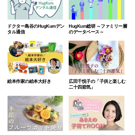
HugKum総研 ～ファミリー層
ドクター島谷のHugKumデン
のデータベース～
タル通信
絵本作家の絵本大好き
広田千悦子の「子供と楽しむ
二十四節気」