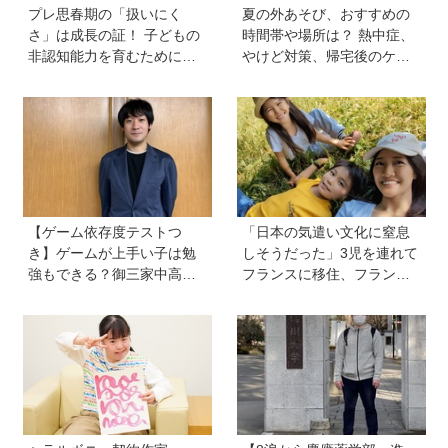
プレ思春期の「扱いにく
夏の外あそび、おすすめの
さ」は成長の証！ 子どもの
時間帯や場所は？ 熱中症、
非認知能力を育むために親
やけど対策、帰宅後のケア
から子へ贈るギフトとは？
のポイントも【専門家監
修】
【ゲーム依存度テストつ
「日本の気遣い文化に窒息
き】ゲームが上手い子は勉
しそうだった」3児を連れて
強もできる？御三家中高卒
フランスに移住、フランス
でゲーマーの医師・阿部智
の洗礼で痛感した日本のあ
史さんが教えるゲームしな
りがたみ【vol.13】
がら受験で勝つためのメソ
ッド