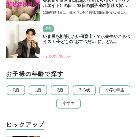
令和８年８月８日は願いが叶いやすい《トリプ
ルエイト》の日！ 13日の獅子座の新月＆皆既
日食の影響にも注目
2026年8月8日は、日本では令和8年8月8日の8並びの日になり
ます。そしてこの日は、「ライオンズゲート」というとっ
て…
PR
いま最も相談したい保育士・てぃ先生がアドバ
イス！ 子どもの“おてつだい”に、どん...
この記事も読む >>
お子様の年齢で探す
0歳
1歳
2歳
3~6歳
小学1年生
小学生
ピックアップ