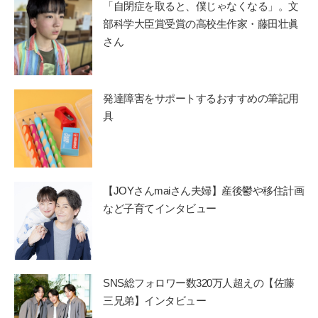
「自閉症を取ると、僕じゃなくなる」。文
部科学大臣賞受賞の高校生作家・藤田壮眞
さん
発達障害をサポートするおすすめの筆記用
具
【JOYさんmaiさん夫婦】産後鬱や移住計画
など子育てインタビュー
SNS総フォロワー数320万人超えの【佐藤
三兄弟】インタビュー