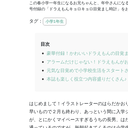
この春小学一年生になるお兄ちゃんと、年中さんにな
号付録の「ドラえもんキョロキョロ目覚まし時計」を
タグ：
小学1年生
目次
豪華付録！かわいいドラえもんの目覚
アラームだけじゃない！ドラえもんがお
元気な目覚めで小学校生活をスタート
本誌も楽しく役立つ内容盛りだくさん♪
はじめまして！イラストレーターのはらだかお
早いもので２月も終わり、あっという間に入学
が、とにかくマイペースすぎるうちの長男、は
通っているのですが、毎朝起きてくるのは小学