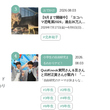
もに知ってほしい
3
2026.08.03
おでかけ
【9月まで開催中】「ヨコハ
マ恐竜展2026」過去26万人を
動員した恐竜展が9年ぶりに
2026年7月17日(金)〜9月6日(日)、
復活！ 夏休みのおでかけで楽
パシフィコ横浜 展示ホールAにて
しむポイントを完全ガイド
「ヨコハマ恐竜展2026〜恐竜の食
#北本祐子
卓大図鑑〜」が開催…
4
2026.
小学生の自由研究ま
08.03
るわかりナビ！
QuizKnock東問さん＆言さん
と田村正資さんが案内！ 「よ
、ド
みうりランド」で遊びながら
「自由研究のテーマが決まらな
自由研究が進む期間限定イベ
い…」。そんな夏休みの悩みにヒ
わり
ントが開催
ントをくれるイベントが、よみう
#1年生
#2年生
りランド「グッジョバ!!…
#3年生
#4年生
#6年生
#5年生