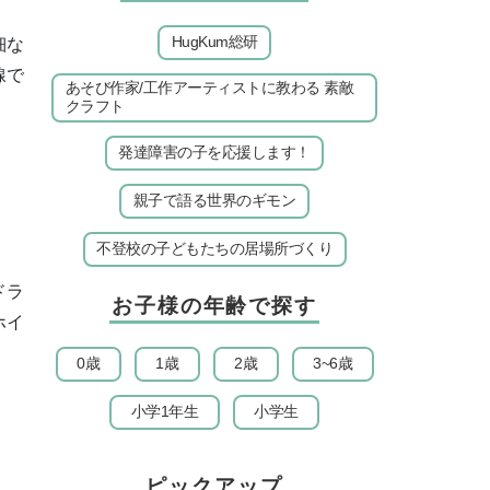
HugKum総研
細な
線で
あそび作家/工作アーティストに教わる 素敵
クラフト
発達障害の子を応援します！
親子で語る世界のギモン
不登校の子どもたちの居場所づくり
ドラ
お子様の年齢で探す
ホイ
0歳
1歳
2歳
3~6歳
小学1年生
小学生
ピックアップ