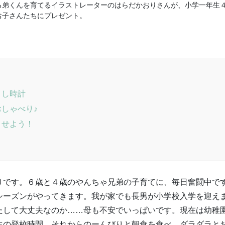
る弟くんを育てるイラストレーターのはらだかおりさんが、小学一年生
お子さんたちにプレゼント。
まし時計
しゃべり♪
させよう！
りです。６歳と４歳のやんちゃ兄弟の子育てに、毎日奮闘中で
シーズンがやってきます。我が家でも長男が小学校入学を迎え
たして大丈夫なのか……母も不安でいっぱいです。現在は幼稚
生の登校時間。それからのーんびりと朝食を食べ、ダラダラと