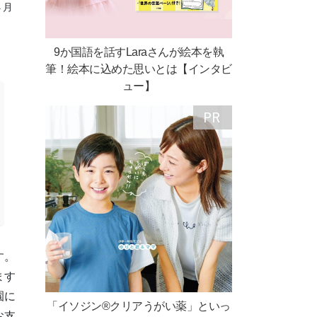
４月
9か国語を話すLaraさんが絵本を執
筆！絵本に込めた思いとは【インタビ
ュー】
す。
ます
園に
「イソジン®クリアうがい薬」といっ
お支