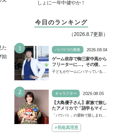
しょに一年中健やか！
今日のランキング
（2026.8.7更新）
1
見た
2026.08.04
パパママの教養
び始
ゲーム依存で御三家中高から
フリーターに…。その後、医
学部へ逆転合格した現役医師
子どもがゲームにハマっている
が断言「ゲームの経験が受験
と、顔をしかめ、「やめなさ
勉強に役立った」そう考える
い！」という親御さんは多いでし
背景とは
2
ょう。中学受験を控えてい…
2026.08.05
キャラクター
【大島優子さん】家族で旅し
たアメリカで「語学もマイン
ドも！ 子どもの成長はすごか
「パウパト」の愛称で親しまれる
った」声優をつとめた映画
人気アニメ「パウ・パトロール」
『パウ・パトロール ザ・ダイ
の劇場版シリーズ第3弾、映画『パ
#長南真理恵
ノ・ムービー』ではあきらめ
ウ・パトロール ザ…
なければ何でもできると子ど