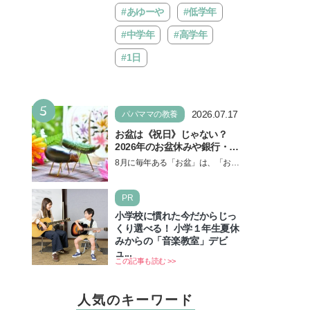
#あゆーや
#低学年
#中学年
#高学年
#1日
5
2026.07.17
パパママの教養
お盆は《祝日》じゃない？
2026年のお盆休みや銀行・役
所の営業や交通機関情報も紹
8月に毎年ある「お盆」は、「お盆
介
休み」と言われるのに祝日ではな
いのでしょうか？ 当記事では、ま
PR
ずは2026年のお盆…
小学校に慣れた今だからじっ
くり選べる！ 小学１年生夏休
みからの「音楽教室」デビ
ュ...
この記事も読む >>
人気のキーワード