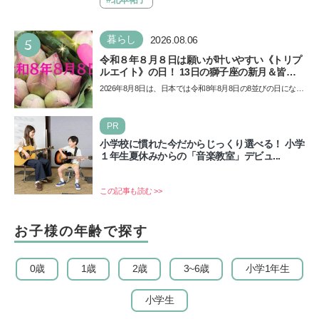
5
暮らし
2026.08.06
令和８年８月８日は願いが叶いやすい《トリプ
ルエイト》の日！ 13日の獅子座の新月＆皆既
日食の影響にも注目
2026年8月8日は、日本では令和8年8月8日の8並びの日になり
ます。そしてこの日は、「ライオンズゲート」というとっ
て…
PR
小学校に慣れた今だからじっくり選べる！ 小学
１年生夏休みからの「音楽教室」デビュ...
この記事も読む >>
お子様の年齢で探す
0歳
1歳
2歳
3~6歳
小学1年生
小学生