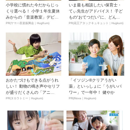
小学校に慣れた今だからじっ
いま最も相談したい保育士・
くり選べる！ 小学１年生夏休
てぃ先生がアドバイス！ 子ど
みからの「音楽教室」デビ
もの“おてつだい”に、どん...
ュ...
PR(ヤマハ音楽振興会｜HugKum)
PR(花王アタックキュキュット｜Hugkum)
おかたづけもできる点がうれ
「イソジン®クリアうがい
しい！ 動物の鳴き声やセリフ
薬」といっしょに「うがいパ
が盛りだくさんの「アニ
ワー」で一年中！ 健やか
ア ...
PR(タカラトミー｜Hugkum)
PR(iNova｜Hugkum)