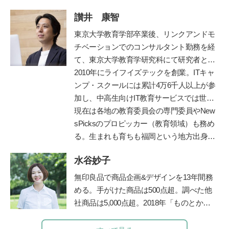
イター集団
RIDDLER(
株
)
を立ち上げ、仲間
讃井 康智
とともに様々なメディアに謎解きを仕掛け
ている。監修書籍に、『東大ナゾトレ』シ
東京大学教育学部卒業後、リンクアンドモ
リーズ
(
扶桑社
)
、『東大松丸式ナゾトキス
チベーションでのコンサルタント勤務を経
クール』『東大松丸式
名探偵コナンナゾ
て、東京大学教育学研究科にて研究者とし
トキ探偵団』
(
小学館
)
『頭をつかう新習慣
!
て博士課程まで在籍。専門は教育政策・学
2010年にライフイズテックを創業。ITキャ
ナゾときタイム』
(NHK
出版
)
、など多数の
習科学。学習科学の世界的権威、故三宅な
ンプ・スクールには累計4万6千人以上が参
謎解き本を手がける。
ほみ東大名誉教授に師事し、全国の学校や
加し、中高生向けIT教育サービスでは世界
保育園での協調的・創造的な学びづくりを
2位まで成長。ディズニーとコラボした
現在は各地の教育委員会の専門委員やNew
支援。
「テクノロジア魔法学校」や学校向け教材
sPicksのプロピッカー（教育領域）も務め
「ライフイズテックレッスン」などオンラ
る。生まれも育ちも福岡という地方出身者
イン教材も提供。
として、首都圏と地方の「可能性の認識
水谷妙子
差」を埋めるべく全国を奔走中。
https://life-
is-tech.com/
無印良品で商品企画&デザインを13年間務
める。手がけた商品は500点超。調べた他
社商品は5,000点超。2018年「ものとかぞ
く」を起業し、個人宅や店舗などの整理収
納サービスやお片づけ講座を行うかたわ