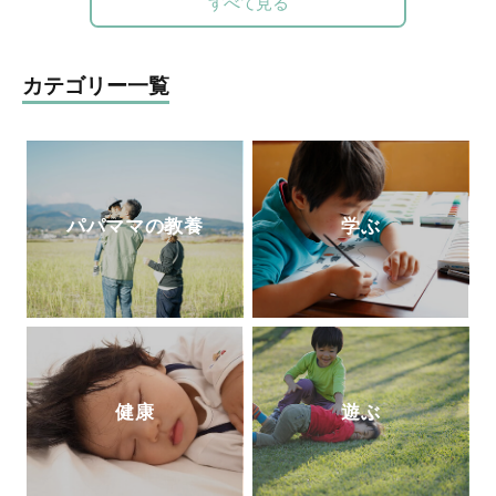
すべて見る
ら、雑誌やWebでも活動中。フォロワー5.
1万人を超えるInstagramでは、マネしやす
い整理収納アイデアやモノ選び情報を発信
カテゴリー一覧
中。7歳4歳2歳の3児の母。
http://taekomizutani.com/
Instagram
パパママの教養
学ぶ
健康
遊ぶ