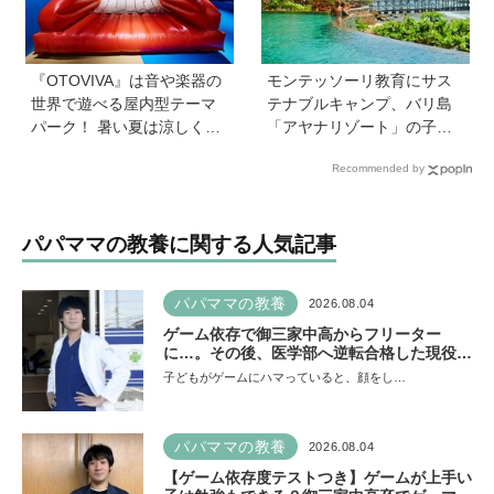
『OTOVIVA』は音や楽器の
モンテッソーリ教育にサス
世界で遊べる屋内型テーマ
テナブルキャンプ、バリ島
パーク！ 暑い夏は涼しく遊
「アヤナリゾート」の子ど
びまくろう！
も向けプログラムが本格的
Recommended by
すぎる！ 家族でおすすめの
過ごし方とは
パパママの教養に関する人気記事
パパママの教養
2026.08.04
ゲーム依存で御三家中高からフリーター
に…。その後、医学部へ逆転合格した現役医
師が断言「ゲームの経験が受験勉強に役立っ
子どもがゲームにハマっていると、顔をし…
た」そう考える背景とは
パパママの教養
2026.08.04
【ゲーム依存度テストつき】ゲームが上手い