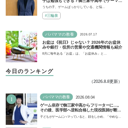
子は勉強もできる？御三家中高卒でゲーマー
の医師・阿部智史さんが教えるゲームしなが
うちの子、ゲームばっかりしている、と悩…
ら受験で勝つためのメソッド
#三輪泉
パパママの教養
2026.07.17
お盆は《祝日》じゃない？ 2026年のお盆休
みや銀行・役所の営業や交通機関情報も紹介
8月に毎年ある「お盆」は、「お盆休み」と…
今日のランキング
（2026.8.8更新）
1
パパママの教養
2026.08.04
ゲーム依存で御三家中高からフリーターに…。
その後、医学部へ逆転合格した現役医師が断言
「ゲームの経験が受験勉強に役立った」そう考
子どもがゲームにハマっていると、顔をしかめ、「やめなさ
える背景とは
い！」という親御さんは多いでしょう。中学受験を控えて
い…