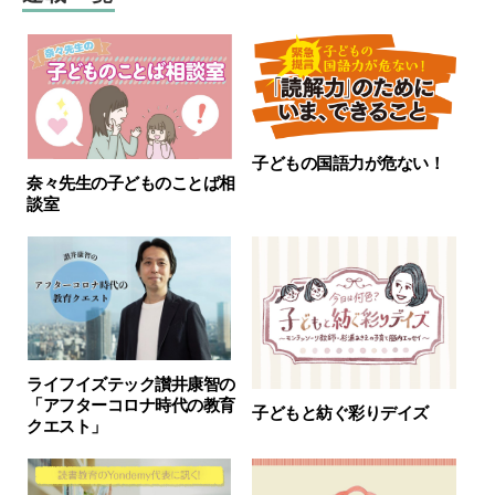
子どもの国語力が危ない！
奈々先生の子どものことば相
談室
ライフイズテック讃井康智の
「アフターコロナ時代の教育
子どもと紡ぐ彩りデイズ
クエスト」