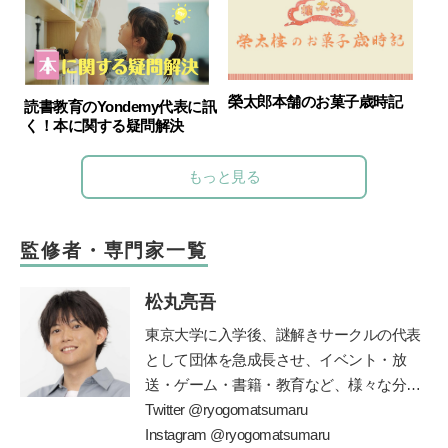
榮太郎本舗のお菓子歳時記
読書教育のYondemy代表に訊
く！本に関する疑問解決
もっと見る
監修者・専門家一覧
松丸亮吾
東京大学に入学後、謎解きサークルの代表
として団体を急成長させ、イベント・放
送・ゲーム・書籍・教育など、様々な分野
で一大ブームを巻き起こしている
Twitter @ryogomatsumaru
”
謎解き
”
の仕掛け人。現在は東大発の謎解きクリエ
Instagram @ryogomatsumaru