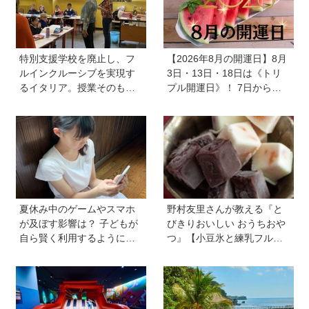
特別支援学校を廃止し、フ
【2026年8月の開運日】8月
ルインクルーシブを実現す
3日・13日・18日は《トリ
るイタリア。授業そのもの
プル開運日》！ 7日から
を、多様な子どもが参加し
は、愛と美とお金の星「金
やすい形に【言語聴覚士 原
星」が、天秤座と蠍座に長
先生が伝える世界のインク
期滞在を開始！
ルーシブ教育】
夏休み中のゲームやスマホ
野村友里さんが教える『と
が及ぼす影響は？ 子どもが
びきりおいしい おうちおや
自ら賢く利用するようにな
つ』【小豆氷と練乳フルー
る声かけ方法を非認知能力
ツ氷】は暑い夏にぴった
の専門家・井上顕滋先生が
り！ 小学生でもお手伝いで
解説
きる