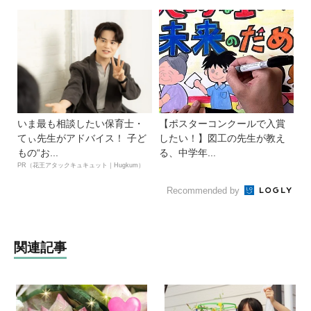
いま最も相談したい保育士・
【ポスターコンクールで入賞
てぃ先生がアドバイス！ 子ど
したい！】図工の先生が教え
もの“お...
る、中学年...
PR（花王アタックキュキュット｜Hugkum）
Recommended by
関連記事