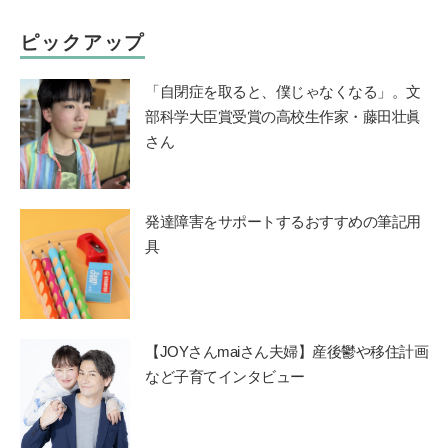
ピックアップ
「自閉症を取ると、僕じゃなくなる」。文
部科学大臣賞受賞の高校生作家・藤田壮眞
さん
発達障害をサポートするおすすめの筆記用
具
【JOYさんmaiさん夫婦】産後鬱や移住計画
など子育てインタビュー