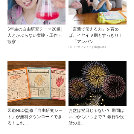
5年生の自由研究テーマ20選│
「言葉で伝える力」を育め
人とかぶらない実験・工作・
ば、イヤイヤ期もすっきり！
観察・...
「アンパン...
PR（セガフェイブ｜HugKum）
図鑑NEO監修「自由研究シー
お盆は祝日じゃない？ 期間は
ト」が無料ダウンロードでき
いつからいつまで？ 銀行や役
る！これ...
所の営...