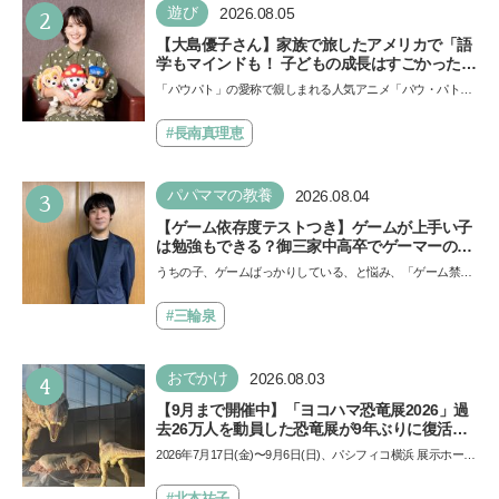
2
遊び
2026.08.05
【大島優子さん】家族で旅したアメリカで「語
学もマインドも！ 子どもの成長はすごかった」
声優をつとめた映画『パウ・パトロール ザ・ダ
「パウパト」の愛称で親しまれる人気アニメ「パウ・パトロ
イノ・ムービー』ではあきらめなければ何でも
ール」の劇場版シリーズ第3弾、映画『パウ・パトロール
できると子どもに知ってほしい
ザ…
#長南真理恵
3
パパママの教養
2026.08.04
【ゲーム依存度テストつき】ゲームが上手い子
は勉強もできる？御三家中高卒でゲーマーの医
師・阿部智史さんが教えるゲームしながら受験
うちの子、ゲームばっかりしている、と悩み、「ゲーム禁
で勝つためのメソッド
止」を宣言し、子どもとトラブルになる家庭は多いもの。で
も…
#三輪泉
4
おでかけ
2026.08.03
【9月まで開催中】「ヨコハマ恐竜展2026」過
去26万人を動員した恐竜展が9年ぶりに復活！
夏休みのおでかけで楽しむポイントを完全ガイ
2026年7月17日(金)〜9月6日(日)、パシフィコ横浜 展示ホール
ド
Aにて「ヨコハマ恐竜展2026〜恐竜の食卓大図鑑〜」が開
催…
#北本祐子