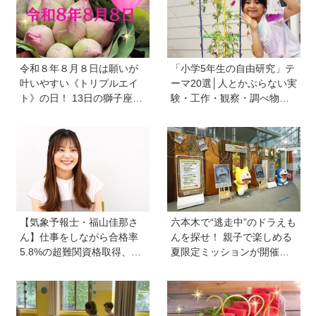
令和８年８月８日は願いが
「小学5年生の自由研究」テ
叶いやすい《トリプルエイ
ーマ20選│人とかぶらない実
ト》の日！ 13日の獅子座の
験・工作・観察・調べ物の
新月＆皆既日食の影響にも
おすすめ
注目
【気象予報士・福山佳那さ
六本木で“逃走中”のドラえも
ん】仕事をしながら合格率
んを探せ！ 親子で楽しめる
5.8%の超難関資格取得、さ
夏限定ミッションが開催
らに東大大学院へ。「安心
中、クリアすると限定アイ
できる場所」をつくってく
テムも【テレビ朝日・六本
れた両親のもとで挑戦し続
木ヒルズ SUMMER FES】
ける心が育った