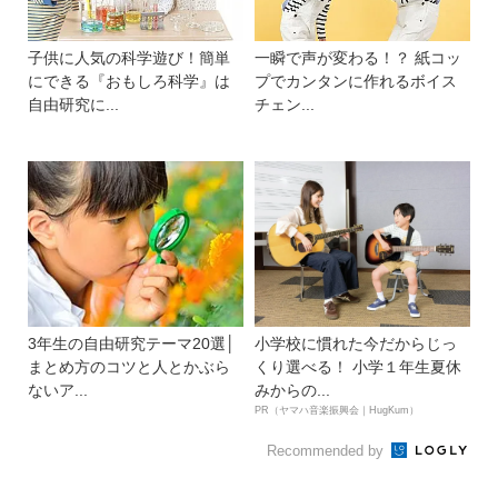
子供に人気の科学遊び！簡単
一瞬で声が変わる！？ 紙コッ
にできる『おもしろ科学』は
プでカンタンに作れるボイス
自由研究に...
チェン...
3年生の自由研究テーマ20選│
小学校に慣れた今だからじっ
まとめ方のコツと人とかぶら
くり選べる！ 小学１年生夏休
ないア...
みからの...
PR（ヤマハ音楽振興会｜HugKum）
Recommended by