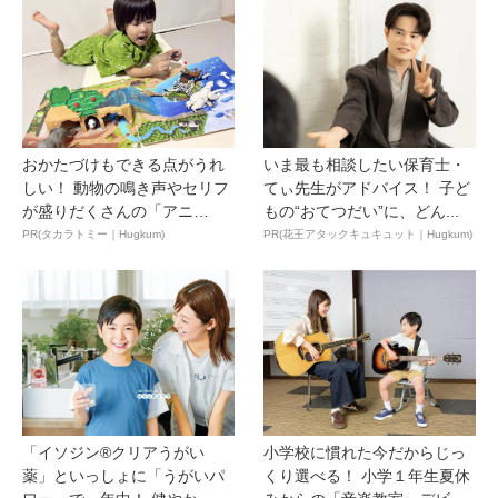
おかたづけもできる点がうれ
いま最も相談したい保育士・
しい！ 動物の鳴き声やセリフ
てぃ先生がアドバイス！ 子ど
が盛りだくさんの「アニ
もの“おてつだい”に、どん...
ア ...
PR(タカラトミー｜Hugkum)
PR(花王アタックキュキュット｜Hugkum)
「イソジン®クリアうがい
小学校に慣れた今だからじっ
薬」といっしょに「うがいパ
くり選べる！ 小学１年生夏休