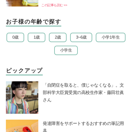
この記事も読む >>
お子様の年齢で探す
0歳
1歳
2歳
3~6歳
小学1年生
小学生
ピックアップ
「自閉症を取ると、僕じゃなくなる」。文
部科学大臣賞受賞の高校生作家・藤田壮眞
さん
発達障害をサポートするおすすめの筆記用
具