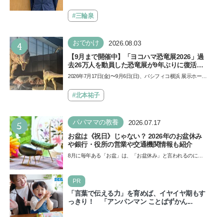
で勝つためのメソッド
止」を宣言し、子どもとトラブルになる家庭は多いもの。で
も…
#三輪泉
4
おでかけ
2026.08.03
【9月まで開催中】「ヨコハマ恐竜展2026」過
去26万人を動員した恐竜展が9年ぶりに復活！
夏休みのおでかけで楽しむポイントを完全ガイ
2026年7月17日(金)〜9月6日(日)、パシフィコ横浜 展示ホール
ド
Aにて「ヨコハマ恐竜展2026〜恐竜の食卓大図鑑〜」が開
催…
#北本祐子
5
パパママの教養
2026.07.17
お盆は《祝日》じゃない？ 2026年のお盆休み
や銀行・役所の営業や交通機関情報も紹介
8月に毎年ある「お盆」は、「お盆休み」と言われるのに祝
日ではないのでしょうか？ 当記事では、まずは2026年のお
盆…
PR
「言葉で伝える力」を育めば、イヤイヤ期もす
っきり！ 「アンパンマン ことばずかん...