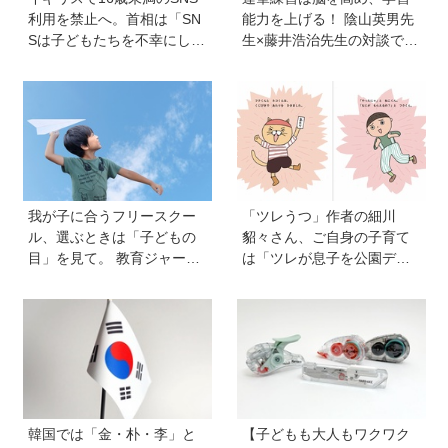
利用を禁止へ。首相は「SN
能力を上げる！ 陰山英男先
Sは子どもたちを不幸にして
生×藤井浩治先生の対談でわ
いる」【親子で語る国際問
かった驚きの事実。『1年生
題】
のかん字運筆ドリル』は字
形も覚えられる
我が子に合うフリースクー
「ツレうつ」作者の細川
ル、選ぶときは「子どもの
貂々さん、ご自身の子育て
目」を見て。 教育ジャーナ
は「ツレが息子を公園デビ
リストおおたとしまささん
ューさせてママ友を作って
が提唱する見極めの視点と
いた」ーー初の創作絵本
「ひとつに絞らない」付き
「タネがひとつぶ」は幼か
合い方
った息子さんと共作した思
い出のストーリー
韓国では「金・朴・李」と
【子どもも大人もワクワク