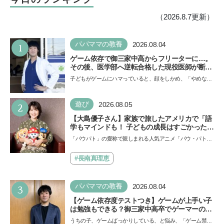
（2026.8.7更新）
1
パパママの教養
2026.08.04
ゲーム依存で御三家中高からフリーターに…。
その後、医学部へ逆転合格した現役医師が断言
「ゲームの経験が受験勉強に役立った」そう考
子どもがゲームにハマっていると、顔をしかめ、「やめなさ
える背景とは
い！」という親御さんは多いでしょう。中学受験を控えて
い…
2
遊び
2026.08.05
【大島優子さん】家族で旅したアメリカで「語
学もマインドも！ 子どもの成長はすごかった」
声優をつとめた映画『パウ・パトロール ザ・ダ
「パウパト」の愛称で親しまれる人気アニメ「パウ・パトロ
イノ・ムービー』ではあきらめなければ何でも
ール」の劇場版シリーズ第3弾、映画『パウ・パトロール
できると子どもに知ってほしい
ザ…
#長南真理恵
3
パパママの教養
2026.08.04
【ゲーム依存度テストつき】ゲームが上手い子
は勉強もできる？御三家中高卒でゲーマーの医
師・阿部智史さんが教えるゲームしながら受験
うちの子、ゲームばっかりしている、と悩み、「ゲーム禁