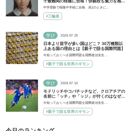
子最難関の桜蔭に合格！併願校も魅力を感じ
た渋渋に。母親の声かけは「睡眠が何より大
中学受験で桜蔭中学校に合格、高1のときに…
事」「勉強イヤならしなくていいよ」
#三輪泉
学び
2026.07.25
日本より苗字が多い国はどこ？ 30万種類以
上ある国の理由とは【親子で語る国際問題】
今知っておくべき国際問題を国際政治先生…
#親子で語る世界のギモン
学び
2026.07.10
モドリッチやコバチッチなど、クロアチアの
名前に「ッチ」や「ッジ」が付くのはなぜ？
【親子で語る国際問題】
今知っておくべき国際問題を国際政治先生…
#親子で語る世界のギモン
今日のランキング