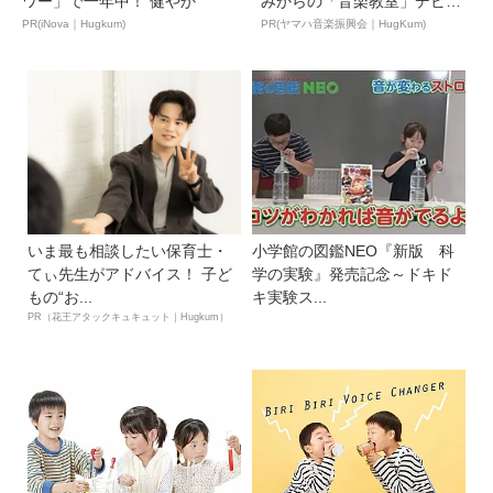
ワー」で一年中！ 健やか
みからの「音楽教室」デビ
ュ...
PR(iNova｜Hugkum)
PR(ヤマハ音楽振興会｜HugKum)
いま最も相談したい保育士・
小学館の図鑑NEO『新版 科
てぃ先生がアドバイス！ 子ど
学の実験』発売記念～ドキド
もの“お...
キ実験ス...
PR（花王アタックキュキュット｜Hugkum）