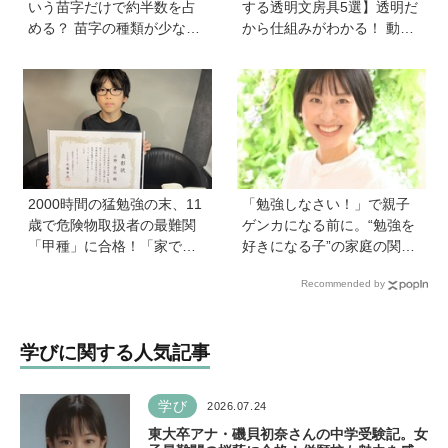
いう苗字だけで約半数を占
する透明文房具5選】透明だ
める？ 苗字の種類が少ない
から仕組みがわかる！ 動か
のはなぜ？ 【親子で語る国
すと中身の動きがまるわか
際問題】
り
2000時間の猛勉強の末、11
「勉強しなさい！」で親子
歳で危険物取扱者の最難関
ゲンカになる前に。“勉強を
「甲種」に合格！「家で両
好きになる子”の家庭の関わ
親が勉強する姿を見て、僕
り方とは《教育の専門家・
Recommended by
もやらなきゃと思った」
永島瑠美先生に訊く》
学びに関する人気記事
学び
2026.07.24
東大卒アナ・磯貝初奈さんの中学受験記。女