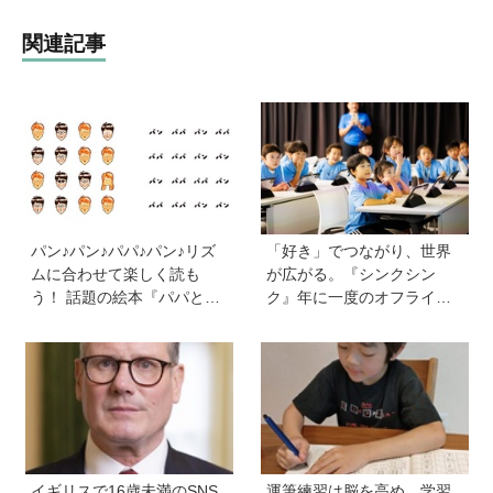
関連記事
パン♪パン♪パパ♪パン♪リズ
「好き」でつながり、世界
ムに合わせて楽しく読も
が広がる。『シンクシン
う！ 話題の絵本『パパとパ
ク』年に一度のオフライン
ン』を作った、ご夫婦ユニ
イベント『ワンダー ミーツ
ット・サニーブックスさん
2026』には知的ワクワクが
に聞く子育てと絵本づくり
満載！
のお話
イギリスで16歳未満のSNS
運筆練習は脳を高め、学習