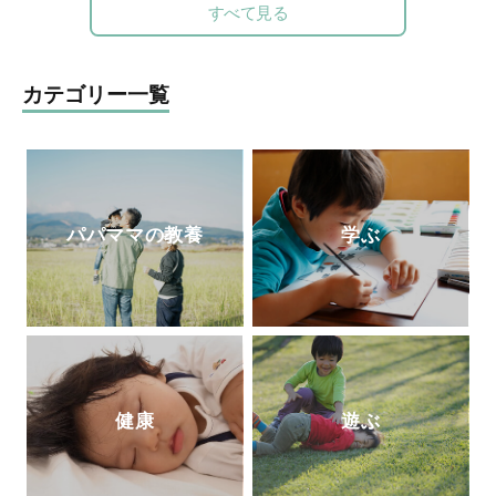
めさまざまなメディアで取り上げられてい
標」をモットーに、20年の保育士としての
すべて見る
る。著書に『勉強嫌いほどハマる勉強法
経験を生かしながら赤ちゃんとママに寄り
子どもが勝手に学びだす!!宝槻家のストー
添う、和食を大切にした「和の離乳食」を
リー活用術』(PHP研究所)、『探究学舎の
伝えている。保育、講演、執筆などの分野
カテゴリー一覧
スゴイ授業:子どもの好奇心が止まらない!
で活動中。自身が開催する離乳食インスト
能力よりも興味を育てる探究メソッドのす
ラクター協会2級・1級・養成講座はこれま
べて 元素編』(方丈社)、『強烈なオヤジが
で2500人が受講。
高校も塾も通わせずに3人の息子を京都大
学に放り込んだ話』(徳間書店)など。
http
パパママの教養
学ぶ
s://tanqgakusha.jp/
健康
遊ぶ