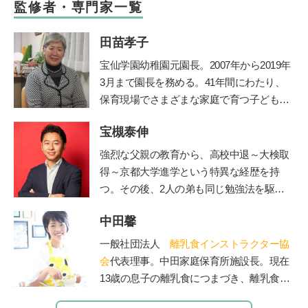
監修者・専門家一覧
田苗孝子
宝仙学園幼稚園元園長。2007年から2019年
3月まで園長を務める。41年間にわたり、
保育現場でさまざまな家庭で育つ子どもと
その親を見守り続けた、その深い見識には
宝槻泰伸
定評がある。豊かな経験を活かして、『幼
稚園』（小学館刊）で育児相談コーナーを
強烈な父親の教育から、高校中退～大検取
担当。子育て中のママたちに温かなメッセ
得～京都大学進学という特異な経歴を持
ージを伝えてきた。
つ。その後、2人の弟も同じ勉強法を駆使
して高校中退~大検取得~京大入学を果た
中田馨
す。大学卒業後、私立高校や職業訓練校で
の指導経験を経て、2012年に東京都三鷹市
一般社団法人
離乳食インストラクター協
で「子どもの好奇心に火をつける」学習を
会
代表理事。中田家庭保育所施設長。現在
テーマにした探究学舎を開校。５児の父。
13歳の息子の離乳食につまづき、離乳食を
その活動は「情熱大陸」(毎日放送)をはじ
学び始める。「赤ちゃんもママも50点を目