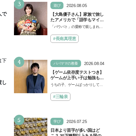
3
ょう。中学受験を控えてい…
2026.08.05
遊び
人で
【大島優子さん】家族で旅し
たアメリカで「語学もマイン
ドも！ 子どもの成長はすごか
「パウパト」の愛称で親しまれる
った」声優をつとめた映画
人気アニメ「パウ・パトロール」
『パウ・パトロール ザ・ダイ
の劇場版シリーズ第3弾、映画『パ
#長南真理恵
ノ・ムービー』ではあきらめ
ウ・パトロール ザ…
なければ何でもできると子ど
もに知ってほしい
4
は下
2026.08.04
パパママの教養
【ゲーム依存度テストつき】
ゲームが上手い子は勉強もで
渡し
きる？御三家中高卒でゲーマ
うちの子、ゲームばっかりしてい
ーの医師・阿部智史さんが教
る、と悩み、「ゲーム禁止」を宣
えるゲームしながら受験で勝
言し、子どもとトラブルになる家
#三輪泉
つためのメソッド
庭は多いもの。でも…
5
2026.07.25
学び
日本より苗字が多い国はど
こ？ 30万種類以上ある国の理