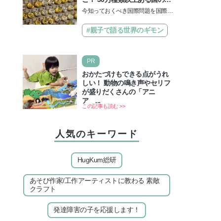
由とは【親子で語る国際問
今知っておくべき国際問題を国際政
題】
治先生が分かりやすく解説してくれ
る「親子で語る国際問題」。今回
#親子で語る世界のギモン
は、苗字の種類…
PR
おかたづけもできる点がうれ
しい！ 動物の鳴き声やセリフ
が盛りだくさんの「アニ
ア ...
この記事も読む >>
人気のキーワード
HugKum総研
あそび作家/工作アーティストに教わる 素敵
クラフト
発達障害の子を応援します！