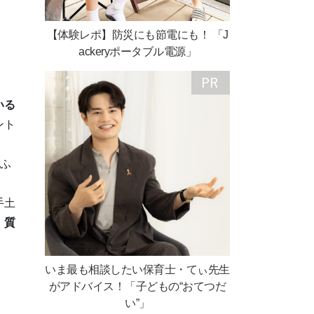
【体験レポ】防災にも節電にも！ 「J
ackeryポータブル電源」
いる
ント
をふ
手土
、
質
いま最も相談したい保育士・てぃ先生
がアドバイス！「子どもの“おてつだ
い”」