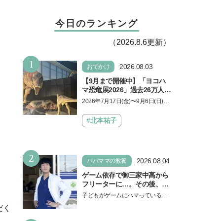
今日のランキング
（2026.8.6更新）
1
2026.08.03
おでかけ
【9月まで開催中】「ヨコハ
マ恐竜展2026」過去26万人を
動員した恐竜展が9年ぶりに
2026年7月17日(金)〜9月6日(日)、
復活！ 夏休みのおでかけで楽
パシフィコ横浜 展示ホールAにて
しむポイントを完全ガイド
「ヨコハマ恐竜展2026〜恐竜の食
#北本祐子
卓大図鑑〜」が開催…
2
2026.08.04
パパママの教養
ゲーム依存で御三家中高から
フリーターに…。その後、医
学部へ逆転合格した現役医師
子どもがゲームにハマっている
が断言「ゲームの経験が受験
と、顔をしかめ、「やめなさ
だく
勉強に役立った」そう考える
い！」という親御さんは多いでし
背景とは