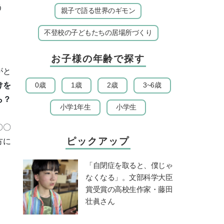
う
親子で語る世界のギモン
不登校の子どもたちの居場所づくり
お子様の年齢で探す
がと
0歳
1歳
2歳
3~6歳
けを
ら？
小学1年生
小学生
〇〇
ピックアップ
方に
「自閉症を取ると、僕じゃ
なくなる」。文部科学大臣
賞受賞の高校生作家・藤田
壮眞さん