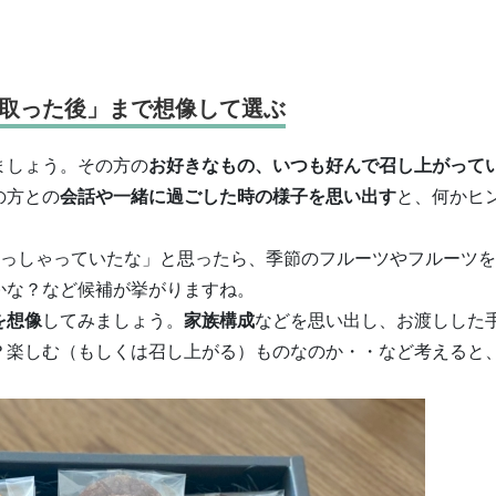
取った後」まで想像して選ぶ
ましょう。その方の
お好きなもの、いつも好んで召し上がって
の方との
会話や一緒に過ごした時の様子を思い出す
と、何かヒ
おっしゃっていたな」と思ったら、季節のフルーツやフルーツ
かな？など候補が挙がりますね。
を想像
してみましょう。
家族構成
などを思い出し、お渡しした
？楽しむ（もしくは召し上がる）ものなのか・・など考えると