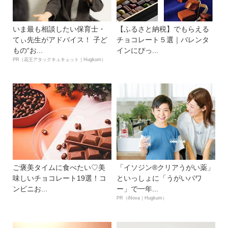
いま最も相談したい保育士・
【ふるさと納税】でもらえる
てぃ先生がアドバイス！ 子ど
チョコレート５選｜バレンタ
もの“お...
インにぴっ...
PR（花王アタックキュキュット｜Hugkum）
ご褒美タイムに食べたい♡美
「イソジン®クリアうがい薬」
味しいチョコレート19選！コ
といっしょに「うがいパワ
ンビニお...
ー」で一年...
PR（iNova｜Hugkum）