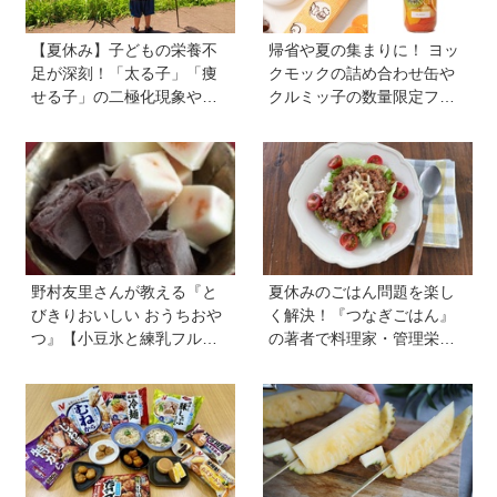
【夏休み】子どもの栄養不
帰省や夏の集まりに！ ヨッ
足が深刻！「太る子」「痩
クモックの詰め合わせ缶や
せる子」の二極化現象や、
クルミッ子の数量限定フレ
学力低下が起こる理由。解
ーバーなど、絶対に喜ばれ
決のカギは1日3回のたんぱ
る「夏の手土産」８選
く質と、発酵食品＆乾物の
活用《専門家監修》
野村友里さんが教える『と
夏休みのごはん問題を楽し
びきりおいしい おうちおや
く解決！『つなぎごはん』
つ』【小豆氷と練乳フルー
の著者で料理家・管理栄養
ツ氷】は暑い夏にぴった
士の新谷友里江さんに教わ
り！ 小学生でもお手伝いで
る「子どもと一緒に楽しめ
きる
る夏休みレシピ」