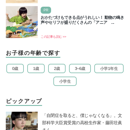
り、旅行に行ったり……さまざまな過ごし方が想定されます
が、…
PR
おかたづけもできる点がうれしい！ 動物の鳴き
声やセリフが盛りだくさんの「アニア ...
この記事も読む >>
お子様の年齢で探す
0歳
1歳
2歳
3~6歳
小学1年生
小学生
ピックアップ
「自閉症を取ると、僕じゃなくなる」。文
部科学大臣賞受賞の高校生作家・藤田壮眞
さん