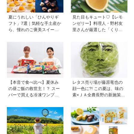
夏にうれしい「ひんやりギ
見た目もキュート♡【レモ
フト」7選｜気軽な手土産か
ンゼリー】料理人・野村友
ら、憧れのご褒美スイーツ
里さんが厳選した「くり返
まで
しつくりたくなるレシピ」
から夏にピッタリなレシピ
をピックアップ
【本音で食べ比べ】夏休み
レタス売り場が藤原竜也の
の昼ご飯の救世主！？ スー
顔一色に?! この夏は、味の
パーで買える冷凍ワンプレ
素×ＪＡ全農長野の新施策
ート弁当をママたちが試
で、フードロスを削減！ レ
食！
タス料理の幅が広がる『レ
タス瞬間消滅レシピ』も便
利