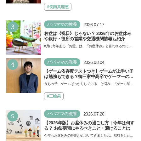
ール」の劇場版シリーズ第3弾、映画『パウ・パトロール
できると子どもに知ってほしい
ザ…
#長南真理恵
3
パパママの教養
2026.07.17
お盆は《祝日》じゃない？ 2026年のお盆休み
や銀行・役所の営業や交通機関情報も紹介
8月に毎年ある「お盆」は、「お盆休み」と言われるのに祝
日ではないのでしょうか？ 当記事では、まずは2026年のお
盆…
4
パパママの教養
2026.08.04
【ゲーム依存度テストつき】ゲームが上手い子
は勉強もできる？御三家中高卒でゲーマーの医
師・阿部智史さんが教えるゲームしながら受験
うちの子、ゲームばっかりしている、と悩み、「ゲーム禁
で勝つためのメソッド
止」を宣言し、子どもとトラブルになる家庭は多いもの。で
も…
#三輪泉
5
パパママの教養
2026.07.20
【2026年版】お盆休みの過ごし方｜今年は何す
る？ お盆期間にやるべきこと・避けることは
今年もお盆休みの時期が近づいてきましたね。帰省をした