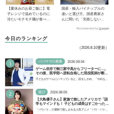
【夏休みのお昼ご飯に】電
国産・輸入パイナップルの
子レンジで温めているのに
違いと選び方。国産農家さ
冷たいモチモチ麺が食べら
んに聞いた「失敗しない見
れる！ ニチレイの冷凍麺シ
極め方」＆親子で楽しむア
Recommended by
リーズを試してみた｜育ち
イデア【季節のフルーツカ
盛りにおすすめプラス一品
ット便りvol.22】
今日のランキング
も紹介♪
（2026.8.10更新）
1
パパママの教養
2026.08.04
ゲーム依存で御三家中高からフリーターに…。
その後、医学部へ逆転合格した現役医師が断言
「ゲームの経験が受験勉強に役立った」そう考
子どもがゲームにハマっていると、顔をしかめ、「やめなさ
える背景とは
い！」という親御さんは多いでしょう。中学受験を控えて
い…
2
遊び
2026.08.05
【大島優子さん】家族で旅したアメリカで「語
学もマインドも！ 子どもの成長はすごかった」
声優をつとめた映画『パウ・パトロール ザ・ダ
「パウパト」の愛称で親しまれる人気アニメ「パウ・パトロ
イノ・ムービー』ではあきらめなければ何でも