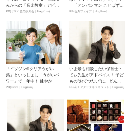
みからの「音楽教室」デビ
「アンパンマン ことばずか
ュ...
ん...
PR(ヤマハ音楽振興会｜HugKum)
PR(セガフェイブ｜HugKum)
「イソジン®クリアうがい
いま最も相談したい保育士・
薬」といっしょに「うがいパ
てぃ先生がアドバイス！ 子ど
ワー」で一年中！ 健やか
もの“おてつだい”に、どん...
PR(iNova｜Hugkum)
PR(花王アタックキュキュット｜Hugkum)