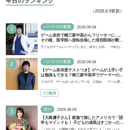
今日のランキング
（2026.8.9更新）
1
パパママの教養
2026.08.04
ゲーム依存で御三家中高からフリーターに…。
その後、医学部へ逆転合格した現役医師が断言
「ゲームの経験が受験勉強に役立った」そう考
子どもがゲームにハマっていると、顔をしかめ、「やめなさ
える背景とは
い！」という親御さんは多いでしょう。中学受験を控えて
い…
2
パパママの教養
2026.08.04
【ゲーム依存度テストつき】ゲームが上手い子
は勉強もできる？御三家中高卒でゲーマーの医
師・阿部智史さんが教えるゲームしながら受験
うちの子、ゲームばっかりしている、と悩み、「ゲーム禁
で勝つためのメソッド
止」を宣言し、子どもとトラブルになる家庭は多いもの。で
も…
#三輪泉
3
遊び
2026.08.05
【大島優子さん】家族で旅したアメリカで「語
学もマインドも！ 子どもの成長はすごかった」
声優をつとめた映画『パウ・パトロール ザ・ダ
「パウパト」の愛称で親しまれる人気アニメ「パウ・パトロ