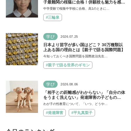
子最難関の桜蔭に合格！併願校も魅力を感じ
た渋渋に。母親の声かけは「睡眠が何より大
中学受験で桜蔭中学校に合格、高1のときに…
事」「勉強イヤならしなくていいよ」
#三輪泉
学び
2026.07.25
日本より苗字が多い国はどこ？ 30万種類以
上ある国の理由とは【親子で語る国際問題】
今知っておくべき国際問題を国際政治先生…
#親子で語る世界のギモン
学び
2026.08.06
「相手との距離感がわからない」「自分の体
をうまく洗えない」発達障害の子どもの
「性」に関する困りごと・性教育のポイント
わが子の性教育について、「いつ、どうや…
は？【『発達障害の子の性のルール』著者に
聞いた】
#発達障害
#平丸真梨子