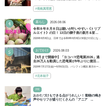
イノ・ムービー』ではあきらめなければ何でも
ール」の劇場版シリーズ第3弾、映画『パウ・パトロール
できると子どもに知ってほしい
ザ…
#長南真理恵
4
暮らし
2026.08.06
令和８年８月８日は願いが叶いやすい《トリプ
ルエイト》の日！ 13日の獅子座の新月＆皆既
日食の影響にも注目
2026年8月8日は、日本では令和8年8月8日の8並びの日になり
ます。そしてこの日は、「ライオンズゲート」というとっ
て…
5
おでかけ
2026.08.03
【9月まで開催中】「ヨコハマ恐竜展2026」過
去26万人を動員した恐竜展が9年ぶりに復活！
夏休みのおでかけで楽しむポイントを完全ガイ
2026年7月17日(金)〜9月6日(日)、パシフィコ横浜 展示ホール
ド
Aにて「ヨコハマ恐竜展2026〜恐竜の食卓大図鑑〜」が開
催…
#北本祐子
PR
おかたづけもできる点がうれしい！ 動物の鳴き
声やセリフが盛りだくさんの「アニア ...