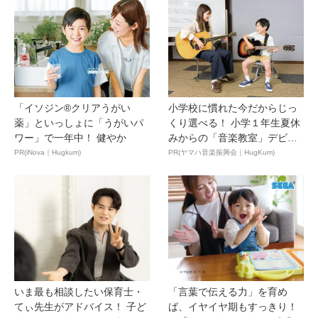
「イソジン®クリアうがい
小学校に慣れた今だからじっ
薬」といっしょに「うがいパ
くり選べる！ 小学１年生夏休
ワー」で一年中！ 健やか
みからの「音楽教室」デビ
ュ...
PR(iNova｜Hugkum)
PR(ヤマハ音楽振興会｜HugKum)
いま最も相談したい保育士・
「言葉で伝える力」を育め
てぃ先生がアドバイス！ 子ど
ば、イヤイヤ期もすっきり！