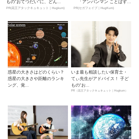
もの“おてつだい”に、どん...
「アンパンマン ことばずか
ん...
PR(花王アタックキュキュット｜Hugkum)
PR(セガフェイブ｜HugKum)
惑星の大きさはどのくらい？
いま最も相談したい保育士・
惑星の大きさや距離のランキ
てぃ先生がアドバイス！ 子ど
ング、覚...
もの“お...
PR（花王アタックキュキュット｜Hugkum）