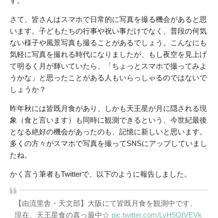
す。
さて、皆さんはスマホで日常的に写真を撮る機会があると思
います。子どもたちの行事や祝い事だけでなく、普段の何気
ない様子や風景写真も撮ることがあるでしょう。こんなにも
気軽に写真を撮れる時代になりましたが、もし夜空を見上げ
て明るく月が輝いていたら、「ちょっとスマホで撮ってみよ
うかな」と思ったことがある人もいらっしゃるのではないで
しょうか？
昨年秋には皆既月食があり、しかも天王星が月に隠される現
象（食と言います）も同時に観測できるという、今世紀最後
となる絶好の機会があったのも、記憶に新しいと思います。
多くの方々がスマホで写真を撮ってSNSにアップしていまし
たね。
かく言う筆者もTwitterで、以下のように報告しました。
【由流里舎・天文部】大阪にて皆既月食を観測中です。
現在、天王星食の真っ最中☆
pic.twitter.com/LyH5QtVEVk