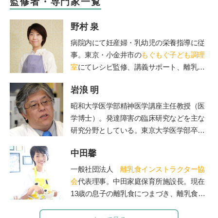
監修者・専門家一覧
野村 泉
病院内にて妊産婦・乳幼児の栄養指導に従
事。東京・小金井市の
もぐもぐ子ども調理
室
にてレシピ監修、講義サポート、離乳
食・幼児食講座を担当。
岩浪 明
昭和大学医学部精神医学講座主任教授（医
学博士）。発達障害の臨床研究などを主な
研究分野としている。東京大学医学部卒業
後、都立松沢病院などで臨床経験を積み、
中田馨
東京大学医学部精神医学教室助教授、埼玉
医科大学准教授などを経て、2012年より現
一般社団法人
離乳食インストラクター協
職。2015年より
昭和大学附属烏山病院長
を
会
代表理事。中田家庭保育所施設長。現在
兼任、ADHD専門外来を担当。著書に、ベ
13歳の息子の離乳食につまづき、離乳食を
ストセラーとなった『発達障害』（文春新
学び始める。「赤ちゃんもママも50点を目
書）など多数。
標」をモットーに、20年の保育士としての