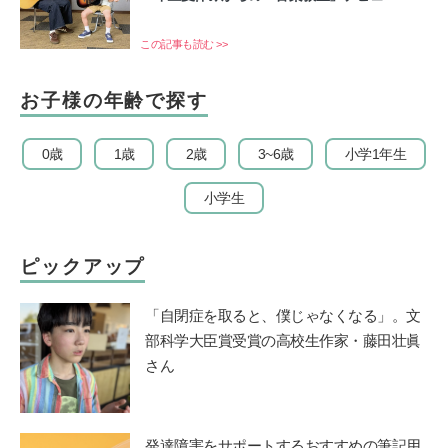
この記事も読む >>
お子様の年齢で探す
0歳
1歳
2歳
3~6歳
小学1年生
小学生
ピックアップ
「自閉症を取ると、僕じゃなくなる」。文
部科学大臣賞受賞の高校生作家・藤田壮眞
さん
発達障害をサポートするおすすめの筆記用