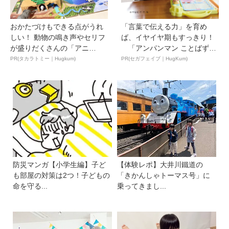
おかたづけもできる点がうれ
「言葉で伝える力」を育め
しい！ 動物の鳴き声やセリフ
ば、イヤイヤ期もすっきり！
が盛りだくさんの「アニ
「アンパンマン ことばずか
ア ...
ん...
PR(タカラトミー｜Hugkum)
PR(セガフェイブ｜HugKum)
防災マンガ【小学生編】子ど
【体験レポ】大井川鐵道の
も部屋の対策は2つ！子どもの
「きかんしゃトーマス号」に
命を守る...
乗ってきまし...