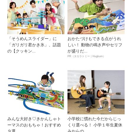
「そうめんスライダー」に
おかたづけもできる点がうれ
「ガリガリ君かき氷」、話題
しい！ 動物の鳴き声やセリフ
の【クッキン...
が盛りだ...
PR（タカラトミー｜Hugkum）
みんな大好き♡きかんしゃト
小学校に慣れた今だからじっ
ーマスのおもちゃ！おすすめ
くり選べる！ 小学１年生夏休
９選
みからの...