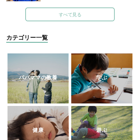
中。7歳4歳2歳の3児の母。
アンナ医科大学卒業。2006年からは山王病
http://taekomizutani.com/
院の新生児科医長務める。2010年に北浜こ
すべて見る
Instagram
どもクリニックを開院。2012年医療法人社
団ペルセウス設立。The Japan Times誌の
「アジアのリーダー100人」に、2015年か
カテゴリー一覧
ら3年連続選出されている。
パパママの教養
学ぶ
健康
遊ぶ