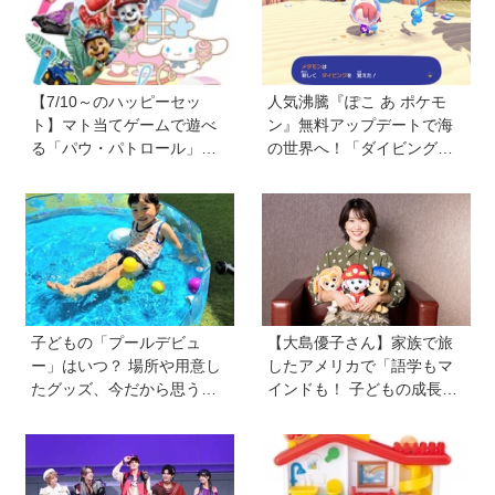
もちゃへの気持ちが変わる
かも！？」
【7/10～のハッピーセッ
人気沸騰『ぽこ あ ポケモ
ト】マト当てゲームで遊べ
ン』無料アップデートで海
る「パウ・パトロール」＆
の世界へ！「ダイビング」
お店屋さんごっこができる
や水中の街づくりが楽しめ
「シナモロール」が登場！
る追加コンテンツも登場
新しい「ほんのハッピーセ
ット」にも注目
子どもの「プールデビュ
【大島優子さん】家族で旅
ー」はいつ？ 場所や用意し
したアメリカで「語学もマ
たグッズ、今だから思う
インドも！ 子どもの成長は
「こうすればよかった」エ
すごかった」声優をつとめ
ピソードを紹介《HugKum
た映画『パウ・パトロール
総研》
ザ・ダイノ・ムービー』で
はあきらめなければ何でも