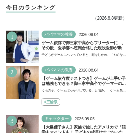
今日のランキング
（2026.8.8更新）
1
パパママの教養
2026.08.04
ゲーム依存で御三家中高からフリーターに…。
その後、医学部へ逆転合格した現役医師が断言
「ゲームの経験が受験勉強に役立った」そう考
子どもがゲームにハマっていると、顔をしかめ、「やめなさ
える背景とは
い！」という親御さんは多いでしょう。中学受験を控えて
い…
2
パパママの教養
2026.08.04
【ゲーム依存度テストつき】ゲームが上手い子
は勉強もできる？御三家中高卒でゲーマーの医
師・阿部智史さんが教えるゲームしながら受験
うちの子、ゲームばっかりしている、と悩み、「ゲーム禁
で勝つためのメソッド
止」を宣言し、子どもとトラブルになる家庭は多いもの。で
も…
#三輪泉
3
キャラクター
2026.08.05
【大島優子さん】家族で旅したアメリカで「語
学もマインドも！ 子どもの成長はすごかった」