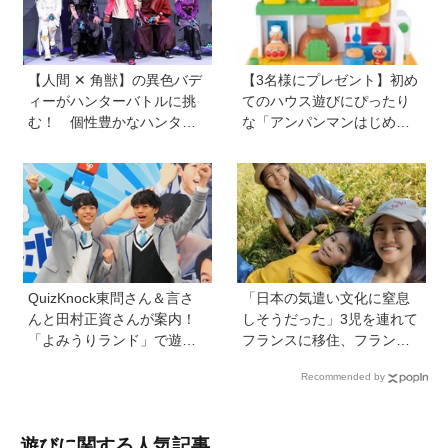
できると子どもに知ってほ
しい
【人間 ✕ 角獣】の異色バデ
【3名様にプレゼント】初め
ィーがハンターバトルに挑
てのハウス遊びにぴったり
む！ 個性豊かなハンター
な「アンパンマンはじめて
が続々登場の「PROJECT
ハウス」が登場！ 楽しい音
R.E.D.」第２弾『角醒(かく
と指先あそびが盛りだくさ
せい)ハンターオメガホー
ん♪
ン』が放送開始！
QuizKnock東問さん＆言さ
「日本の気遣い文化に窒息
んと田村正資さんが案内！
しそうだった」3児を連れて
「よみうりランド」で遊び
フランスに移住、フランス
ながら自由研究が進む期間
の洗礼で痛感した日本のあ
Recommended by
限定イベントが開催
りがたみ【vol.13】
遊びに関する人気記事