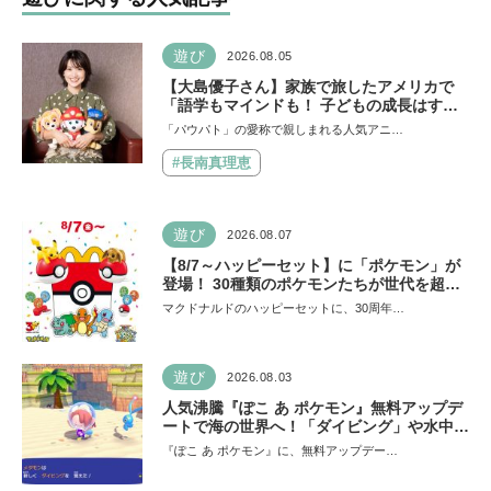
遊び
2026.08.05
【大島優子さん】家族で旅したアメリカで
「語学もマインドも！ 子どもの成長はすご
かった」声優をつとめた映画『パウ・パトロ
「パウパト」の愛称で親しまれる人気アニ…
ール ザ・ダイノ・ムービー』ではあきらめ
なければ何でもできると子どもに知ってほし
#長南真理恵
い
遊び
2026.08.07
【8/7～ハッピーセット】に「ポケモン」が
登場！ 30種類のポケモンたちが世代を超え
て勢ぞろい
マクドナルドのハッピーセットに、30周年…
遊び
2026.08.03
人気沸騰『ぽこ あ ポケモン』無料アップデ
ートで海の世界へ！「ダイビング」や水中の
街づくりが楽しめる追加コンテンツも登場
『ぽこ あ ポケモン』に、無料アップデー…