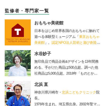
監修者・専門家一覧
おもちゃ美術館
日本をはじめ世界各国のおもちゃに触れて
遊べる体験型ミュージアム「
東京おもちゃ
美術館
」。
認定NPO法人芸術と遊び創造協
会
運営。「赤ちゃん木育ひろば」など、親
水谷妙子
子で木のぬくもりに触れる場を提供。長門
や鳥海山木など全国に姉妹館が。おもちゃ
無印良品で商品企画&デザインを13年間務
を通して日本の木の良さを伝える「木育
める。手がけた商品は500点超。調べた他
（もくいく）」を広めている。
社商品は5,000点超。2018年「ものとかぞ
く」を起業し、個人宅や店舗などの整理収
北浜 直
納サービスやお片づけ講座を行うかたわ
ら、雑誌やWebでも活動中。フォロワー5.
神奈川県川崎市・
北浜こどもクリニック
院
1万人を超えるInstagramでは、マネしやす
長。
い整理収納アイデアやモノ選び情報を発信
1976年生まれ、埼玉県出身。2002年聖マリ