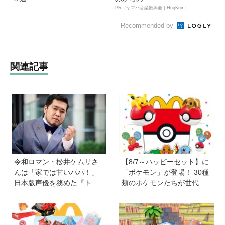
PR（ヤマハ音楽振興会｜HugKum）
Recommended by
関連記事
令和ロマン・松井ケムリさ
【8/7～ハッピーセット】に
んは「家では甘いパパ！」
「ポケモン」が登場！ 30種
日本版声優を務めた『ト
類のポケモンたちが世代を
イ・ストーリー５』は「デ
超えて勢ぞろい
ジタル機器と子どもの関わ
り方に悩むパパママに観て
ほしい。子どもが観ればお