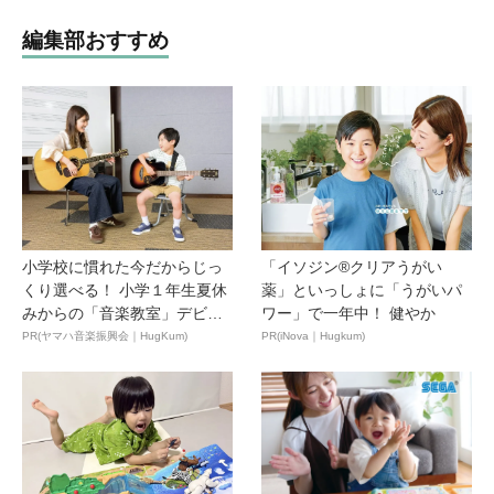
編集部おすすめ
小学校に慣れた今だからじっ
「イソジン®クリアうがい
くり選べる！ 小学１年生夏休
薬」といっしょに「うがいパ
みからの「音楽教室」デビ
ワー」で一年中！ 健やか
ュ...
PR(ヤマハ音楽振興会｜HugKum)
PR(iNova｜Hugkum)