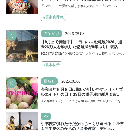
声優をつとめた映画『パウ・パトロール ザ・ダ
「パウパト」の愛称で親しまれる人気アニメ「パウ・パトロ
イノ・ムービー』ではあきらめなければ何でも
ール」の劇場版シリーズ第3弾、映画『パウ・パトロール
できると子どもに知ってほしい
ザ…
#長南真理恵
4
おでかけ
2026.08.03
【9月まで開催中】「ヨコハマ恐竜展2026」過
去26万人を動員した恐竜展が9年ぶりに復活！
夏休みのおでかけで楽しむポイントを完全ガイ
2026年7月17日(金)〜9月6日(日)、パシフィコ横浜 展示ホール
ド
Aにて「ヨコハマ恐竜展2026〜恐竜の食卓大図鑑〜」が開
催…
#北本祐子
5
暮らし
2026.08.06
令和８年８月８日は願いが叶いやすい《トリプ
ルエイト》の日！ 13日の獅子座の新月＆皆既
日食の影響にも注目
2026年8月8日は、日本では令和8年8月8日の8並びの日になり
ます。そしてこの日は、「ライオンズゲート」というとっ
て…
PR
小学校に慣れた今だからじっくり選べる！ 小学
１年生夏休みからの「音楽教室」デビュ...