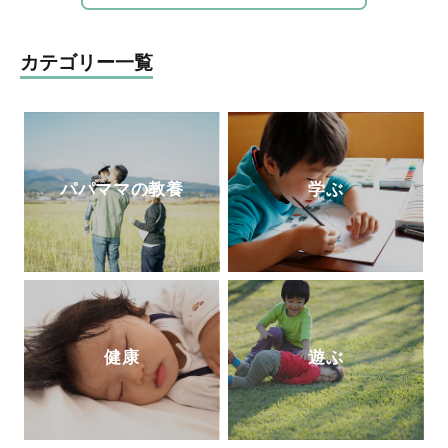
ぴったりの絵本』（共に小学館）がある。
ら、雑誌やWebでも活動中。フォロワー5.
1万人を超えるInstagramでは、マネしやす
い整理収納アイデアやモノ選び情報を発信
カテゴリー一覧
中。7歳4歳2歳の3児の母。
http://taekomizutani.com/
Instagram
パパママの教養
学ぶ
健康
遊ぶ