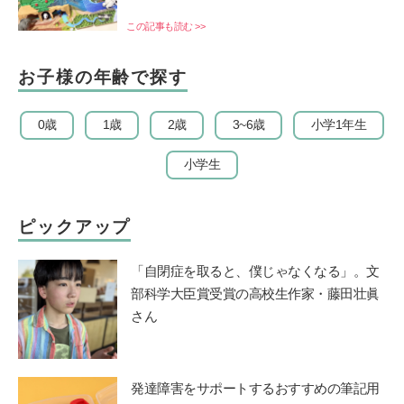
この記事も読む >>
お子様の年齢で探す
0歳
1歳
2歳
3~6歳
小学1年生
小学生
ピックアップ
「自閉症を取ると、僕じゃなくなる」。文
部科学大臣賞受賞の高校生作家・藤田壮眞
さん
発達障害をサポートするおすすめの筆記用