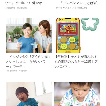
ワー」で一年中！ 健やか
「アンパンマン ことばずか
ん...
PR(iNova｜Hugkum)
PR(セガフェイブ｜HugKum)
「イソジン®クリアうがい薬」
【年齢別】子どもが喜ぶおす
といっしょに「うがいパワ
すめ電話のおもちゃ12選！ア
ー」で一年...
ンパンマ...
PR（iNova｜Hugkum）