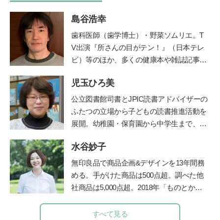
島谷浩幸
歯科医師（歯学博士）・野菜ソムリエ。T
V出演『所さんの目がテン！』（日本テレ
ビ）等のほか、多くの健康本や雑誌記事・
連載を執筆。二児の父でもある。ブログ「
児玉ひろ美
由流里舎農園
」は日本野菜ソムリエ協会公
認。
Twitter
も更新中。
公立図書館司書とJPIC読書アドバイザーの
ふたつの立場から子どもの読書推進活動を
展開。幼稚園・保育園から中学生まで、お
話し会やブックトークの実践とともに、成
水谷妙子
人への講座や講演を行う。近年は大学にて
児童文化財としての絵本の魅力を学生に伝
無印良品で商品企画&デザインを13年間務
えている。
鎌倉女子大学短期大学部非常勤
める。手がけた商品は500点超。調べた他
講師など、幅広く活躍。著書に『0～5歳
社商品は5,000点超。2018年「ものとかぞ
子どもを育てる「読み聞かせ」実践ガイ
く」を起業し、個人宅や店舗などの整理収
ド』『子どもを育てる0歳・1歳・2歳児に
納サービスやお片づけ講座を行うかたわ
すべて見る