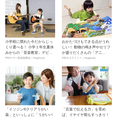
小学校に慣れた今だからじっ
おかたづけもできる点がうれ
くり選べる！ 小学１年生夏休
しい！ 動物の鳴き声やセリフ
みからの「音楽教室」デビ
が盛りだくさんの「アニ
ュ...
ア ...
PR(ヤマハ音楽振興会｜HugKum)
PR(タカラトミー｜Hugkum)
「イソジン®クリアうがい
「言葉で伝える力」を育め
薬」といっしょに「うがいパ
ば、イヤイヤ期もすっきり！