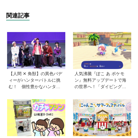
関連記事
【人間 ✕ 角獣】の異色バデ
人気沸騰『ぽこ あ ポケモ
ィーがハンターバトルに挑
ン』無料アップデートで海
む！ 個性豊かなハンター
の世界へ！「ダイビング」
が続々登場の「PROJECT
や水中の街づくりが楽しめ
R.E.D.」第２弾『角醒(かく
る追加コンテンツも登場
せい)ハンターオメガホー
ン』が放送開始！