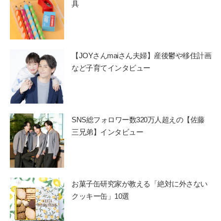
具
【JOYさんmaiさん夫婦】産後鬱や移住計画
など子育てインタビュー
SNS総フォロワー数320万人超えの【佐藤
三兄弟】インタビュー
お菓子缶研究家が教える「絶対に外さない
クッキー缶」10選