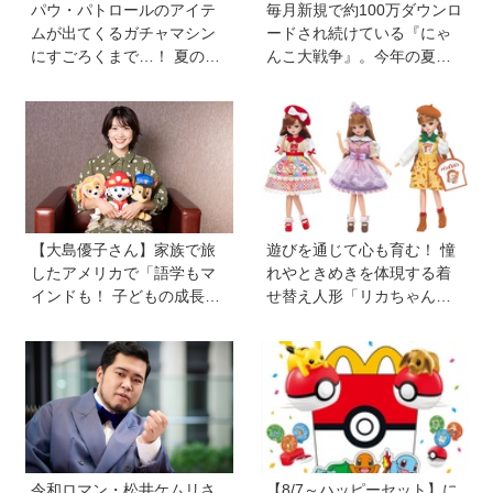
パウ・パトロールのアイテ
毎月新規で約100万ダウンロ
ムが出てくるガチャマシン
ードされ続けている『にゃ
にすごろくまで…！ 夏のお
んこ大戦争』。今年の夏は
うち遊びにもぴったりのア
球場でも！？ 子どもから大
イテムがいっぱい【雑誌
人までファンがいるのはな
『幼稚園』8・9月号付録】
ぜ？
【大島優子さん】家族で旅
遊びを通じて心も育む！ 憧
したアメリカで「語学もマ
れやときめきを体現する着
インドも！ 子どもの成長は
せ替え人形「リカちゃん」
すごかった」声優をつとめ
と〝好き〟や〝夢〟を見つ
た映画『パウ・パトロール
けよう
ザ・ダイノ・ムービー』で
はあきらめなければ何でも
できると子どもに知ってほ
しい
令和ロマン・松井ケムリさ
【8/7～ハッピーセット】に