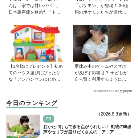
んは「家では甘いパパ！」
「ポケモン」が登場！ 30種
日本版声優を務めた『ト
類のポケモンたちが世代を
イ・ストーリー５』は「デ
超えて勢ぞろい
ジタル機器と子どもの関わ
り方に悩むパパママに観て
ほしい。子どもが観ればお
もちゃへの気持ちが変わる
かも！？」
【3名様にプレゼント】初め
夏休み中のゲームやスマホ
てのハウス遊びにぴったり
が及ぼす影響は？ 子どもが
な「アンパンマンはじめて
自ら賢く利用するようにな
ハウス」が登場！ 楽しい音
る声かけ方法を非認知能力
Recommended by
と指先あそびが盛りだくさ
の専門家・井上顕滋先生が
ん♪
解説
今日のランキング
（2026.8.8更新）
PR
おかたづけもできる点がうれしい！ 動物の鳴き
声やセリフが盛りだくさんの「アニア ...