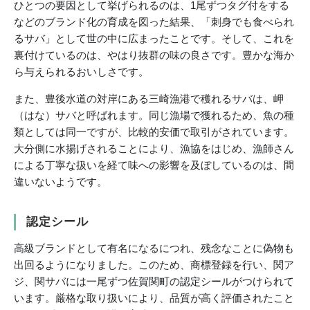
ひとつの要因として挙げられるのは、1尾ずつタグ付をする
などのブランド化の育成を図った結果、「刺身でも食べられ
るサバ」として世の中に広まったことです。そして、これを
裏付けているのは、やはり抜群の味の良さです。豊かな海か
ら与えられるおいしさです。
また、豊後水道の対岸にある三崎漁港で穫れるサバは、岬
（はな）サバと呼ばれます。同じ漁場で獲れるため、魚の種
類としては同一ですが、比較的安価で取引がされています。
大分側に水揚げされることにより、漁協をはじめ、漁師さん
による丁寧な扱いを経て味への影響を及ぼしているのは、間
違いないようです。
認定シール
高級ブランドとして有名になるにつれ、残念なことに偽物も
出回るようになりました。このため、商標登録を行い、関ア
ジ、関サバには一尾ずつ佐賀関町の認定シールがつけられて
います。厳格な取り扱いにより、品質が高く評価されたこと