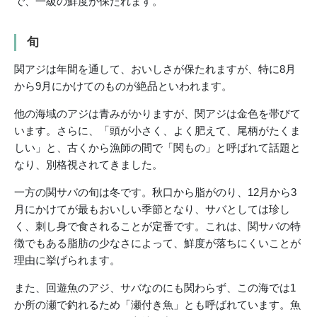
で、一級の鮮度が保たれます。
旬
関アジは年間を通して、おいしさが保たれますが、特に8月
から9月にかけてのものが絶品といわれます。
他の海域のアジは青みがかりますが、関アジは金色を帯びて
います。さらに、「頭が小さく、よく肥えて、尾柄がたくま
しい」と、古くから漁師の間で「関もの」と呼ばれて話題と
なり、別格視されてきました。
一方の関サバの旬は冬です。秋口から脂がのり、12月から3
月にかけてが最もおいしい季節となり、サバとしては珍し
く、刺し身で食されることが定番です。これは、関サバの特
徴でもある脂肪の少なさによって、鮮度が落ちにくいことが
理由に挙げられます。
また、回遊魚のアジ、サバなのにも関わらず、この海では1
か所の瀬で釣れるため「瀬付き魚」とも呼ばれています。魚