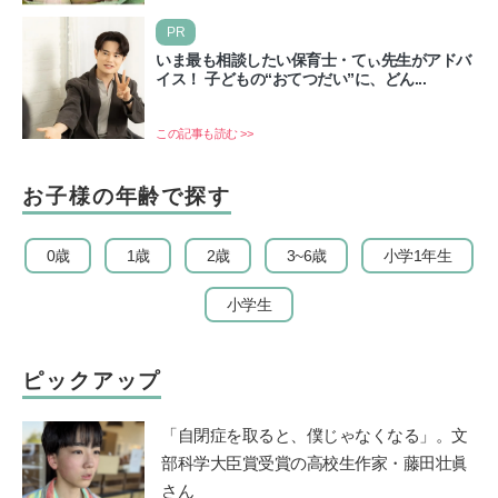
て…
PR
いま最も相談したい保育士・てぃ先生がアドバ
イス！ 子どもの“おてつだい”に、どん...
この記事も読む >>
お子様の年齢で探す
0歳
1歳
2歳
3~6歳
小学1年生
小学生
ピックアップ
「自閉症を取ると、僕じゃなくなる」。文
部科学大臣賞受賞の高校生作家・藤田壮眞
さん