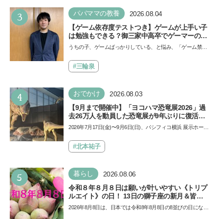
3
パパママの教養
2026.08.04
【ゲーム依存度テストつき】ゲームが上手い子
は勉強もできる？御三家中高卒でゲーマーの医
師・阿部智史さんが教えるゲームしながら受験
うちの子、ゲームばっかりしている、と悩み、「ゲーム禁
で勝つためのメソッド
止」を宣言し、子どもとトラブルになる家庭は多いもの。で
も…
#三輪泉
4
おでかけ
2026.08.03
【9月まで開催中】「ヨコハマ恐竜展2026」過
去26万人を動員した恐竜展が9年ぶりに復活！
夏休みのおでかけで楽しむポイントを完全ガイ
2026年7月17日(金)〜9月6日(日)、パシフィコ横浜 展示ホール
ド
Aにて「ヨコハマ恐竜展2026〜恐竜の食卓大図鑑〜」が開
催…
#北本祐子
5
暮らし
2026.08.06
令和８年８月８日は願いが叶いやすい《トリプ
ルエイト》の日！ 13日の獅子座の新月＆皆既
日食の影響にも注目
2026年8月8日は、日本では令和8年8月8日の8並びの日になり
ます。そしてこの日は、「ライオンズゲート」というとっ