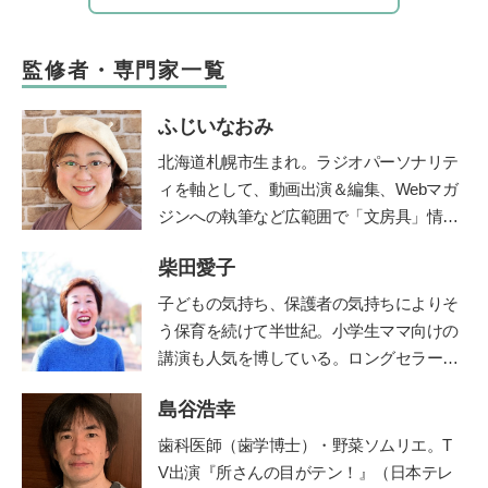
監修者・専門家一覧
ふじいなおみ
北海道札幌市生まれ。ラジオパーソナリテ
ィを軸として、動画出演＆編集、Webマガ
ジンへの執筆など広範囲で「文房具」情報
をご紹介する【文房具プレゼンター】とし
柴田愛子
て活動。社会人になったときに両親から贈
られた万年筆に、黒以外の様々な色のイン
子どもの気持ち、保護者の気持ちによりそ
クをいれて使えることを知り、一気にイン
う保育を続けて半世紀。小学生ママ向けの
クコレクター(インク沼)になる。ご当地イ
講演も人気を博している。ロングセラー絵
ンクが特に大好物。一人ムスメ(2015年生
本『けんかのきもち』（ポプラ社）、『こ
まれ)の母親としての視点から文房具を観
島谷浩幸
どものみかた 春夏秋冬』（福音館書
察し、レビュー記事を執筆している。
店）、『あなたが自分らしく生きれば、子
歯科医師（歯学博士）・野菜ソムリエ。T
どもは幸せに育ちます』（小学館）、親向
V出演『所さんの目がテン！』（日本テレ