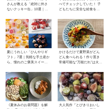
さんが教える「絶対に外さ
べてチェックしていた！ 子
ないクッキー缶」10選｜マ
どもたちに安全な給食を届
マ友や義実家への贈り物、
けるために…法律に基づい
自分へのご褒美に！
た「検食」の現場を取材
夏にうれしい「ひんやりギ
かけるだけで夏野菜がどん
フト」7選｜気軽な手土産か
どん食べられる！作り置き
ら、憧れのご褒美スイーツ
常備可能な“万能だれ”は火を
まで
使わず便利【管理栄養士監
修】
《夏休みのお昼問題》を解
大人気作『とびきりおいし