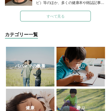
けに『保育歴50年！愛子さんの子育てお悩
ビ）等のほか、多くの健康本や雑誌記事・
み相談室』（小学館）など多数。最新刊
連載を執筆。二児の父でもある。ブログ「
は、「みんなの学校」の木村泰子さんとの
由流里舎農園
」は日本野菜ソムリエ協会公
すべて見る
対談『保育も教育も「教える」から「学
認。
Twitter
も更新中。
び」に変わらなきゃ』（小学館）。「りん
ごの木」HP
http://ringono-ki.org/
カテゴリー一覧
パパママの教養
学ぶ
健康
遊ぶ