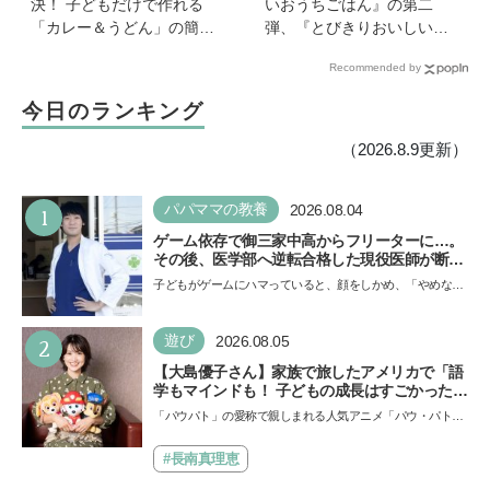
決！ 子どもだけで作れる
いおうちごはん』の第二
「カレー＆うどん」の簡単
弾、『とびきりおいしいお
レシピ4選を料理家・川上ミ
うちおやつ』から作ってみ
Recommended by
ホさんに聞いた
よう【フローズンフルー
ツ】は簡単なのに華やか♡
今日のランキング
（2026.8.9更新）
1
パパママの教養
2026.08.04
ゲーム依存で御三家中高からフリーターに…。
その後、医学部へ逆転合格した現役医師が断言
「ゲームの経験が受験勉強に役立った」そう考
子どもがゲームにハマっていると、顔をしかめ、「やめなさ
える背景とは
い！」という親御さんは多いでしょう。中学受験を控えて
い…
2
遊び
2026.08.05
【大島優子さん】家族で旅したアメリカで「語
学もマインドも！ 子どもの成長はすごかった」
声優をつとめた映画『パウ・パトロール ザ・ダ
「パウパト」の愛称で親しまれる人気アニメ「パウ・パトロ
イノ・ムービー』ではあきらめなければ何でも
ール」の劇場版シリーズ第3弾、映画『パウ・パトロール
できると子どもに知ってほしい
ザ…
#長南真理恵