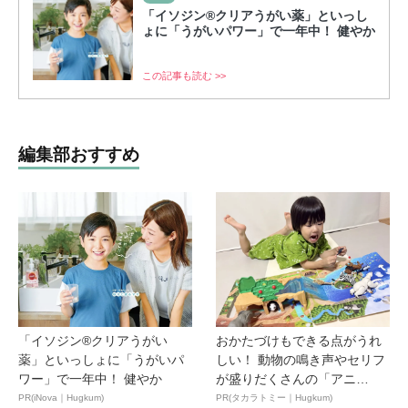
「イソジン®クリアうがい薬」といっし
ょに「うがいパワー」で一年中！ 健やか
この記事も読む >>
編集部おすすめ
「イソジン®クリアうがい
おかたづけもできる点がうれ
薬」といっしょに「うがいパ
しい！ 動物の鳴き声やセリフ
ワー」で一年中！ 健やか
が盛りだくさんの「アニ
ア ...
PR(iNova｜Hugkum)
PR(タカラトミー｜Hugkum)