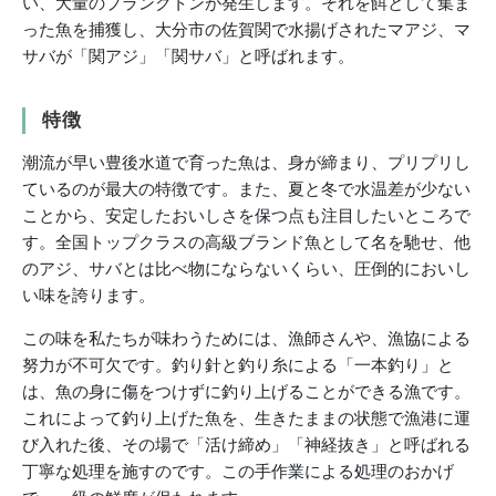
い、大量のプランクトンが発生します。それを餌として集ま
った魚を捕獲し、大分市の佐賀関で水揚げされたマアジ、マ
サバが「関アジ」「関サバ」と呼ばれます。
特徴
潮流が早い豊後水道で育った魚は、身が締まり、プリプリし
ているのが最大の特徴です。また、夏と冬で水温差が少ない
ことから、安定したおいしさを保つ点も注目したいところで
す。全国トップクラスの高級ブランド魚として名を馳せ、他
のアジ、サバとは比べ物にならないくらい、圧倒的においし
い味を誇ります。
この味を私たちが味わうためには、漁師さんや、漁協による
努力が不可欠です。釣り針と釣り糸による「一本釣り」と
は、魚の身に傷をつけずに釣り上げることができる漁です。
これによって釣り上げた魚を、生きたままの状態で漁港に運
び入れた後、その場で「活け締め」「神経抜き」と呼ばれる
丁寧な処理を施すのです。この手作業による処理のおかげ