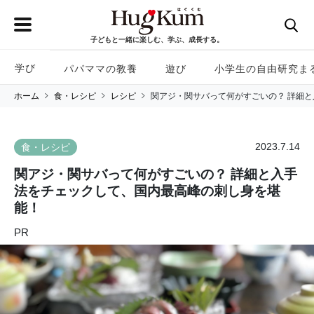
子どもと一緒に楽しむ、学ぶ、成長する。
学び
パパママの教養
遊び
小学生の自由研究ま
ホーム
食・レシピ
レシピ
関アジ・関サバって何がすごいの？ 詳細
2023.7.14
食・レシピ
関アジ・関サバって何がすごいの？ 詳細と入手
法をチェックして、国内最高峰の刺し身を堪
能！
PR