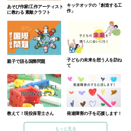
キッテオッテの「創造する工
あそび作家/工作アーティスト
作」
に教わる 素敵クラフト
子どもの未来を想う人を訪ね
親子で語る国際問題
て
教えて！現役保育士さん
発達障害の子を応援します！
もっと見る