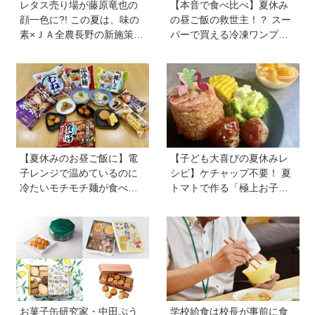
レタス売り場が藤原竜也の
【本音で食べ比べ】夏休み
顔一色に?! この夏は、味の
の昼ご飯の救世主！？ スー
素×ＪＡ全農長野の新施策
パーで買える冷凍ワンプレ
で、フードロスを削減！ レ
ート弁当をママたちが試
タス料理の幅が広がる『レ
食！
タス瞬間消滅レシピ』も便
利
【夏休みのお昼ご飯に】電
【子ども大喜びの夏休みレ
子レンジで温めているのに
シピ】ケチャップ不要！ 夏
冷たいモチモチ麺が食べら
トマトで作る「極上お子様
れる！ ニチレイの冷凍麺シ
ランチ」＆ジュースで簡単
リーズを試してみた｜育ち
「おまけゼリー」を料理
盛りにおすすめプラス一品
家・川上ミホさんが直伝
も紹介♪
お菓子缶研究家・中田ぷう
学校給食は校長が事前に食