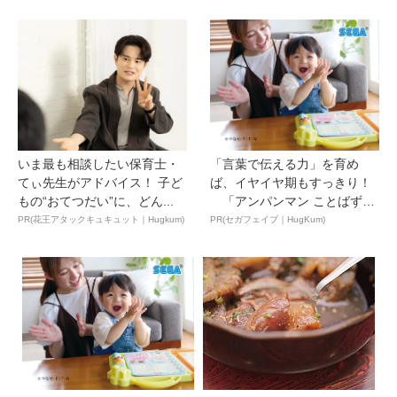
いま最も相談したい保育士・
「言葉で伝える力」を育め
てぃ先生がアドバイス！ 子ど
ば、イヤイヤ期もすっきり！
もの“おてつだい”に、どん...
「アンパンマン ことばずか
ん...
PR(花王アタックキュキュット｜Hugkum)
PR(セガフェイブ｜HugKum)