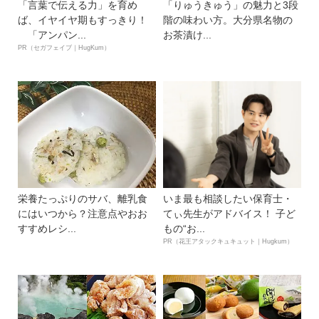
「言葉で伝える力」を育め
「りゅうきゅう」の魅力と3段
ば、イヤイヤ期もすっきり！
階の味わい方。大分県名物の
「アンパン...
お茶漬け...
PR（セガフェイブ｜HugKum）
栄養たっぷりのサバ、離乳食
いま最も相談したい保育士・
にはいつから？注意点やおお
てぃ先生がアドバイス！ 子ど
すすめレシ...
もの“お...
PR（花王アタックキュキュット｜Hugkum）