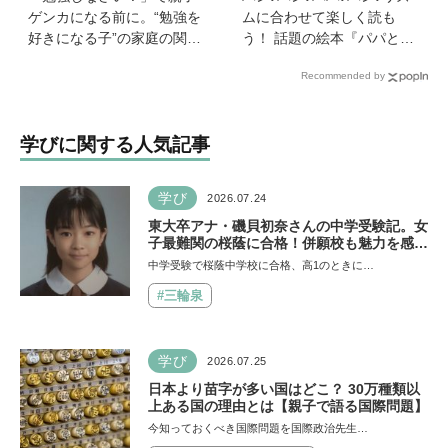
ゲンカになる前に。“勉強を
ムに合わせて楽しく読も
好きになる子”の家庭の関わ
う！ 話題の絵本『パパとパ
り方とは《教育の専門家・
ン』を作った、ご夫婦ユニ
Recommended by
永島瑠美先生に訊く》
ット・サニーブックスさん
に聞く子育てと絵本づくり
のお話
学びに関する人気記事
学び
2026.07.24
東大卒アナ・磯貝初奈さんの中学受験記。女
子最難関の桜蔭に合格！併願校も魅力を感じ
た渋渋に。母親の声かけは「睡眠が何より大
中学受験で桜蔭中学校に合格、高1のときに…
事」「勉強イヤならしなくていいよ」
#三輪泉
学び
2026.07.25
日本より苗字が多い国はどこ？ 30万種類以
上ある国の理由とは【親子で語る国際問題】
今知っておくべき国際問題を国際政治先生…