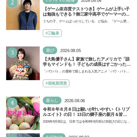
2
2026.08.04
【ゲーム依存度テストつき】ゲームが上手い子
は勉強もできる？御三家中高卒でゲーマーの医
師・阿部智史さんが教えるゲームしながら受験
うちの子、ゲームばっかりしている、と悩み、「ゲーム禁
で勝つためのメソッド
止」を宣言し、子どもとトラブルになる家庭は多いもの。で
も…
#三輪泉
3
遊び
2026.08.05
【大島優子さん】家族で旅したアメリカで「語
学もマインドも！ 子どもの成長はすごかった」
声優をつとめた映画『パウ・パトロール ザ・ダ
「パウパト」の愛称で親しまれる人気アニメ「パウ・パトロ
イノ・ムービー』ではあきらめなければ何でも
ール」の劇場版シリーズ第3弾、映画『パウ・パトロール
できると子どもに知ってほしい
ザ…
#長南真理恵
4
暮らし
2026.08.06
令和８年８月８日は願いが叶いやすい《トリプ
ルエイト》の日！ 13日の獅子座の新月＆皆既
日食の影響にも注目
2026年8月8日は、日本では令和8年8月8日の8並びの日になり
ます。そしてこの日は、「ライオンズゲート」というとっ
て…
おでかけ