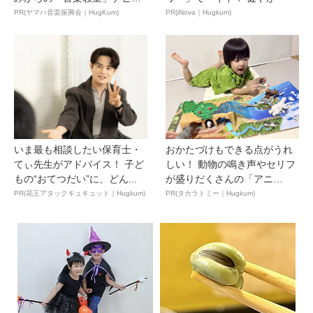
ュ...
PR(ヤマハ音楽振興会｜HugKum)
PR(iNova｜Hugkum)
いま最も相談したい保育士・
おかたづけもできる点がうれ
てぃ先生がアドバイス！ 子ど
しい！ 動物の鳴き声やセリフ
もの“おてつだい”に、どん...
が盛りだくさんの「アニ
ア ...
PR(花王アタックキュキュット｜Hugkum)
PR(タカラトミー｜Hugkum)