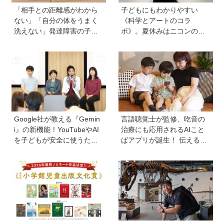
「相手との距離感がわから
子どもにもわかりやすい
ない」「自分の体をうまく
《科学とアートのコラ
洗えない」発達障害の子ど
ボ》。夏休みはニコンの特
もの「性」に関する困りご
別展示「ミクロの世界 」
と・性教育のポイントは？
へ！【高校生以下無料】
【『発達障害の子の性のル
ール』著者に聞いた】
Google社が教える『Gemin
言語聴覚士が監修、吃音の
i』の新機能！YouTubeやAI
治療にも応用されるAIこと
を子どもが安全に使うため
ばアプリが誕生！ 伝える力
の便利機能、学習に役立つ
を育み、親子の会話を楽し
教育チャンネルなど、家庭
める「ことたね」の魅力と
で使うポイントとは？
は