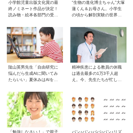
小学館児童出版文化賞の最
“生物の進化博士ちゃん”大塚
終ノミネート作品が決定！
蓮くん＆お母さん。小学生
読み物・絵本各部門の受賞
の頃から解剖実験の世界に
候補13作品は？
入り、現代において恐竜に
近いワニを研究。「興味の
種まきはエンタメから」
隂山英男先生「自由研究に
精神疾患による教員の休職
悩んだら生成AIに聞いてみ
は過去最多の1万3千人超
たらいい」夏休みはAIを活
え。今、先生たちが忙しす
用して主体的に楽しんで、
ぎるのはなぜ？【保護者が
今しかできないことをして
知っておきたい学校のリア
ほしい
ル】
「勉強しなさい！」で親子
パン♪パン♪パパ♪パン♪リズ