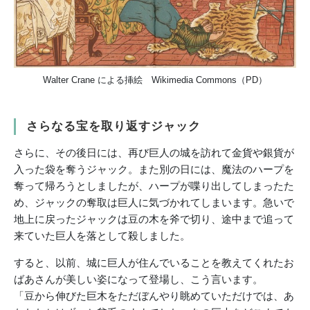
Walter Crane による挿絵 Wikimedia Commons（PD）
さらなる宝を取り返すジャック
さらに、その後日には、再び巨人の城を訪れて金貨や銀貨が
入った袋を奪うジャック。また別の日には、魔法のハープを
奪って帰ろうとしましたが、ハープが喋り出してしまったた
め、ジャックの奪取は巨人に気づかれてしまいます。急いで
地上に戻ったジャックは豆の木を斧で切り、途中まで追って
来ていた巨人を落として殺しました。
すると、以前、城に巨人が住んでいることを教えてくれたお
ばあさんが美しい姿になって登場し、こう言います。
「豆から伸びた巨木をただぼんやり眺めていただけでは、あ