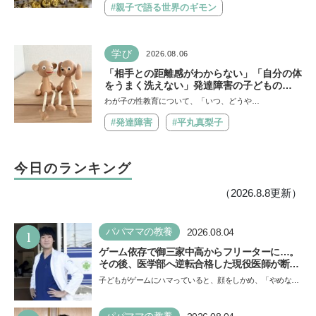
#親子で語る世界のギモン
学び
2026.08.06
「相手との距離感がわからない」「自分の体
をうまく洗えない」発達障害の子どもの
「性」に関する困りごと・性教育のポイント
わが子の性教育について、「いつ、どうや…
は？【『発達障害の子の性のルール』著者に
聞いた】
#発達障害
#平丸真梨子
今日のランキング
（2026.8.8更新）
1
パパママの教養
2026.08.04
ゲーム依存で御三家中高からフリーターに…。
その後、医学部へ逆転合格した現役医師が断言
「ゲームの経験が受験勉強に役立った」そう考
子どもがゲームにハマっていると、顔をしかめ、「やめなさ
える背景とは
い！」という親御さんは多いでしょう。中学受験を控えて
い…
パパママの教養