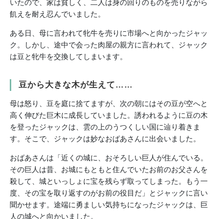
いたので、家は貧しく、二人は身の回りのものを売りながら
飢えを耐え忍んでいました。
ある日、母に言われて牝牛を売りに市場へと向かったジャッ
ク。しかし、途中で会った肉屋の親方に言われて、ジャック
は豆と牝牛を交換してしまいます。
豆から大きな木が生えて……
母は怒り、豆を庭に捨てますが、次の朝にはその豆が空へと
高く伸びた巨木に成長していました。誘われるように豆の木
を登ったジャックは、雲の上のうつくしい国に辿り着きま
す。そこで、ジャックは妙なおばあさんに出会いました。
おばあさんは「近くの城に、おそろしい巨人が住んでいる。
その巨人は昔、お城にもともと住んでいたお前のお父さんを
殺して、城といっしょに宝を残らず取ってしまった。もう一
度、その宝を取り返すのがお前の役目だ」とジャックに言い
聞かせます。途端に勇ましい気持ちになったジャックは、巨
人の城へと向かいました。