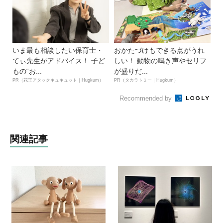
いま最も相談したい保育士・
おかたづけもできる点がうれ
てぃ先生がアドバイス！ 子ど
しい！ 動物の鳴き声やセリフ
もの“お...
が盛りだ...
PR（花王アタックキュキュット｜Hugkum）
PR（タカラトミー｜Hugkum）
Recommended by
関連記事