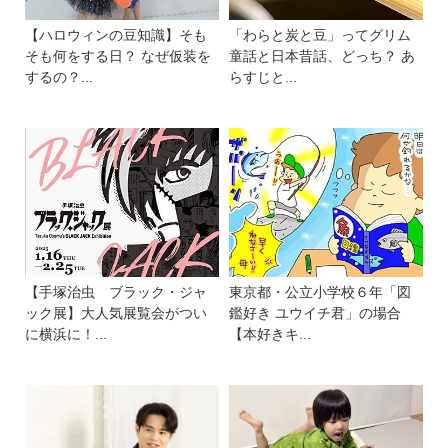
【ハロウィンの豆知識】そも
「わらと炭と豆」ってグリム
そも何をする日？ なぜ仮装を
童話と日本昔話、どっち？ あ
するの？...
らすじと...
【手塚治虫 ブラック・ジャ
東京都・公立小学校６年「図
ック展】大人気展覧会がつい
鑑好き ユウイチ君」の場合
に横浜に！...
【本好きキ...