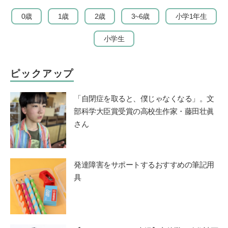
0歳
1歳
2歳
3~6歳
小学1年生
小学生
ピックアップ
「自閉症を取ると、僕じゃなくなる」。文
部科学大臣賞受賞の高校生作家・藤田壮眞
さん
発達障害をサポートするおすすめの筆記用
具