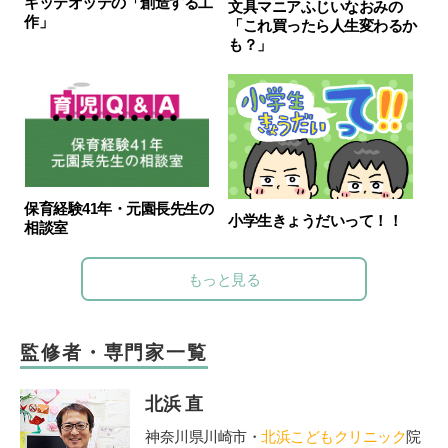
キッテオッテの「創造する工
文具マニアふじいなおみの
作」
「これ買ったら人生変わるか
も？」
保育経験41年・元園長先生の
小学生きょうだいって！！
相談室
もっと見る
監修者・専門家一覧
北浜 直
神奈川県川崎市・
北浜こどもクリニック
院