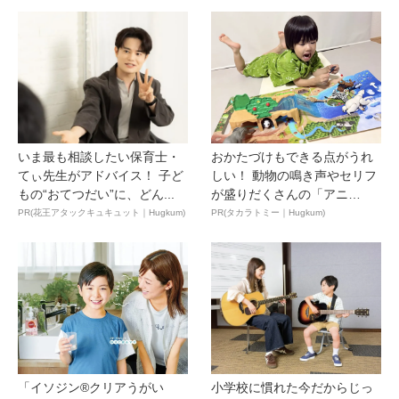
いま最も相談したい保育士・
おかたづけもできる点がうれ
てぃ先生がアドバイス！ 子ど
しい！ 動物の鳴き声やセリフ
もの“おてつだい”に、どん...
が盛りだくさんの「アニ
ア ...
PR(花王アタックキュキュット｜Hugkum)
PR(タカラトミー｜Hugkum)
「イソジン®クリアうがい
小学校に慣れた今だからじっ