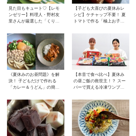
見た目もキュート♡【レモ
【子ども大喜びの夏休みレ
ンゼリー】料理人・野村友
シピ】ケチャップ不要！ 夏
里さんが厳選した「くり返
トマトで作る「極上お子様
しつくりたくなるレシピ」
ランチ」＆ジュースで簡単
から夏にピッタリなレシピ
「おまけゼリー」を料理
をピックアップ
家・川上ミホさんが直伝
《夏休みのお昼問題》を解
【本音で食べ比べ】夏休み
決！ 子どもだけで作れる
の昼ご飯の救世主！？ スー
「カレー＆うどん」の簡単
パーで買える冷凍ワンプレ
レシピ4選を料理家・川上ミ
ート弁当をママたちが試
ホさんに聞いた
食！