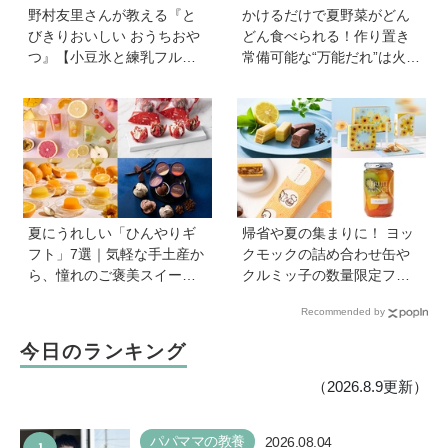
野村友里さんが教える『と
かけるだけで夏野菜がどん
びきりおいしい おうちおや
どん食べられる！作り置き
つ』【小豆氷と練乳フルー
常備可能な“万能だれ”は火を
ツ氷】は暑い夏にぴった
使わず便利【管理栄養士監
り！ 小学生でもお手伝いで
修】
きる
夏にうれしい「ひんやりギ
帰省や夏の集まりに！ ヨッ
フト」7選｜気軽な手土産か
クモックの詰め合わせ缶や
ら、憧れのご褒美スイーツ
クルミッ子の数量限定フレ
まで
ーバーなど、絶対に喜ばれ
Recommended by
る「夏の手土産」８選
今日のランキング
（2026.8.9更新）
パパママの教養
2026.08.04