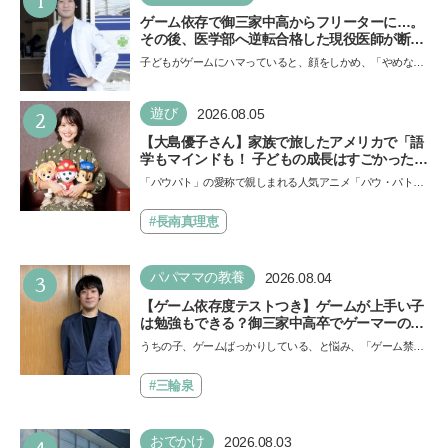
1
ゲーム依存で御三家中高からフリーターに…。
その後、医学部へ逆転合格した現役医師が断言
「ゲームの経験が受験勉強に役立った」そう考
子どもがゲームにハマっていると、顔をしかめ、「やめなさ
える背景とは
い！」という親御さんは多いでしょう。中学受験を控えて
い…
2
遊び
2026.08.05
【大島優子さん】家族で旅したアメリカで「語
学もマインドも！ 子どもの成長はすごかった」
声優をつとめた映画『パウ・パトロール ザ・ダ
「パウパト」の愛称で親しまれる人気アニメ「パウ・パトロ
イノ・ムービー』ではあきらめなければ何でも
ール」の劇場版シリーズ第3弾、映画『パウ・パトロール
できると子どもに知ってほしい
ザ…
#長南真理恵
3
パパママの教養
2026.08.04
【ゲーム依存度テストつき】ゲームが上手い子
は勉強もできる？御三家中高卒でゲーマーの医
師・阿部智史さんが教えるゲームしながら受験
うちの子、ゲームばっかりしている、と悩み、「ゲーム禁
で勝つためのメソッド
止」を宣言し、子どもとトラブルになる家庭は多いもの。で
も…
#三輪泉
おでかけ
2026.08.03