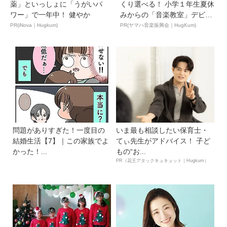
薬」といっしょに「うがいパ
くり選べる！ 小学１年生夏休
ワー」で一年中！ 健やか
みからの「音楽教室」デビ
ュ...
PR(iNova｜Hugkum)
PR(ヤマハ音楽振興会｜HugKum)
問題がありすぎた！一度目の
いま最も相談したい保育士・
結婚生活【7】｜この家族でよ
てぃ先生がアドバイス！ 子ど
かった！...
もの“お...
PR（花王アタックキュキュット｜Hugkum）