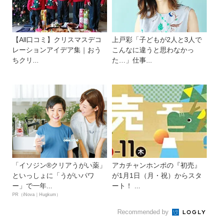
【All口コミ】クリスマスデコ
上戸彩「子どもが2人と3人で
レーションアイデア集｜おう
こんなに違うと思わなかっ
ちクリ...
た…」仕事...
「イソジン®クリアうがい薬」
アカチャンホンポの『初売』
といっしょに「うがいパワ
が1月1日（月・祝）からスタ
ー」で一年...
ート！ ...
PR（iNova｜Hugkum）
Recommended by