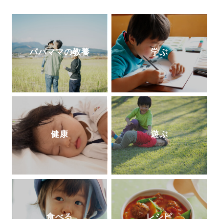
はじめ、全国の学校や学習塾で利用されて
いる。人工知能型教材の開発の他、「未来
教育」も提供している。
パパママの教養
学ぶ
健康
遊ぶ
食べる
レシピ