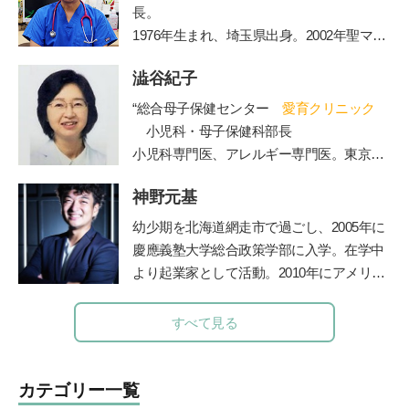
長。
1976年生まれ、埼玉県出身。2002年聖マリ
アンナ医科大学卒業。2006年からは山王病
澁谷紀子
院の新生児科医長務める。2010年に北浜こ
どもクリニックを開院。2012年医療法人社
“総合母子保健センター
愛育クリニック
団ペルセウス設立。The Japan Times誌の
小児科・母子保健科部長
「アジアのリーダー100人」に、2015年か
小児科専門医、アレルギー専門医。東京大
ら3年連続選出されている。
学医学部卒業。東大病院、山王病院、NTT
神野元基
東日本関東病院小児科などを経て現職。４
人の女の子の母でもある。”
幼少期を北海道網走市で過ごし、2005年に
慶應義塾大学総合政策学部に入学。在学中
より起業家として活動。2010年にアメリカ
のシリコンバレーでIT企業を起業、教育の
道に進む。子どもたちに「未来を生き抜く
すべて見る
力」を身につけて欲しいと、2012年東京の
八王子に学習塾COMPASSを開校。2014年
より人工知能型教材「
Qubena
」の開発を
カテゴリー一覧