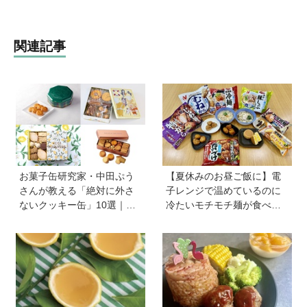
関連記事
お菓子缶研究家・中田ぷう
【夏休みのお昼ご飯に】電
さんが教える「絶対に外さ
子レンジで温めているのに
ないクッキー缶」10選｜マ
冷たいモチモチ麺が食べら
マ友や義実家への贈り物、
れる！ ニチレイの冷凍麺シ
自分へのご褒美に！
リーズを試してみた｜育ち
盛りにおすすめプラス一品
も紹介♪