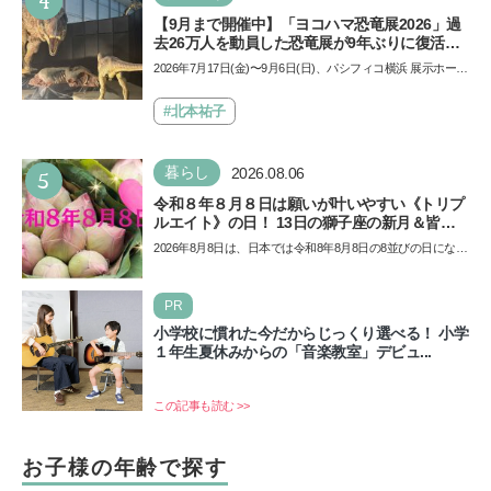
4
【9月まで開催中】「ヨコハマ恐竜展2026」過
去26万人を動員した恐竜展が9年ぶりに復活！
夏休みのおでかけで楽しむポイントを完全ガイ
2026年7月17日(金)〜9月6日(日)、パシフィコ横浜 展示ホール
ド
Aにて「ヨコハマ恐竜展2026〜恐竜の食卓大図鑑〜」が開
催…
#北本祐子
5
暮らし
2026.08.06
令和８年８月８日は願いが叶いやすい《トリプ
ルエイト》の日！ 13日の獅子座の新月＆皆既
日食の影響にも注目
2026年8月8日は、日本では令和8年8月8日の8並びの日になり
ます。そしてこの日は、「ライオンズゲート」というとっ
て…
PR
小学校に慣れた今だからじっくり選べる！ 小学
１年生夏休みからの「音楽教室」デビュ...
この記事も読む >>
お子様の年齢で探す