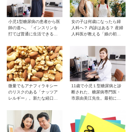
小児1型糖尿病の患者から医
女の子は何歳になったら婦
師の道へ。「インスリンを
人科へ？ 内診はある？ 産婦
打てば普通に生活できる」
人科医が教える「娘の初め
と教えてくれた医師と出会
ての婦人科受診ガイド」
い、専門医を目指すように
微量でもアナフィラキシー
11歳で小児１型糖尿病と診
のリスクのある「ナッツア
断された、糖尿病専門医・
レルギー」。新たな経口免
市原由美江先生。最初に感
疫療法の可能性とは？＜専
じた違和感は、とにかく喉
門医に聞きました＞
が渇くことだった