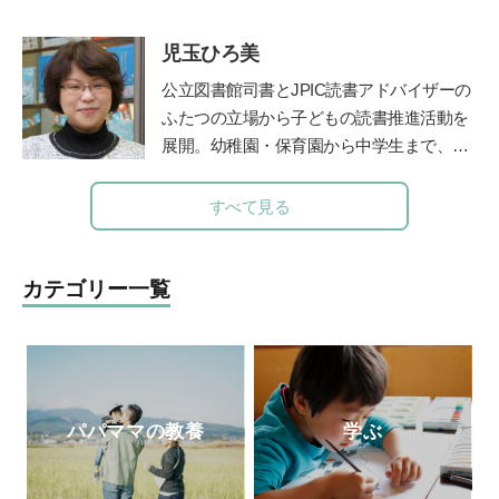
い方」などの講演も多い。文化審議会国語
質な知育学習記事・付録を掲載していま
分科会委員。著書に『悩ましい国語辞典』
す。
児玉ひろ美
（時事通信社/角川ソフィア文庫）『さら
に悩ましい国語辞典』（時事通信社）、
公立図書館司書とJPIC読書アドバイザーの
『微妙におかしな日本語』『辞書編集、三
ふたつの立場から子どもの読書推進活動を
十七年』（いずれも草思社）、『一生もの
展開。幼稚園・保育園から中学生まで、お
の語彙力』（ナツメ社）、『辞典編集者が
話し会やブックトークの実践とともに、成
選ぶ 美しい日本語101』（時事通信
人への講座や講演を行う。近年は大学にて
すべて見る
社）。監修に『こどもたちと楽しむ 知れ
児童文化財としての絵本の魅力を学生に伝
ば知るほどお相撲ことば』（ベースボー
えている。
鎌倉女子大学短期大学部非常勤
ル・マガジン社）。NHKの人気番組『チコ
講師など、幅広く活躍。著書に『0～5歳
カテゴリー一覧
ちゃんに叱られる』にも、日本語のエキス
子どもを育てる「読み聞かせ」実践ガイ
パートとして登場。新刊の『やっぱり悩ま
ド』『子どもを育てる0歳・1歳・2歳児に
しい国語辞典』（時事通信社）が好評発売
ぴったりの絵本』（共に小学館）がある。
中。
パパママの教養
学ぶ