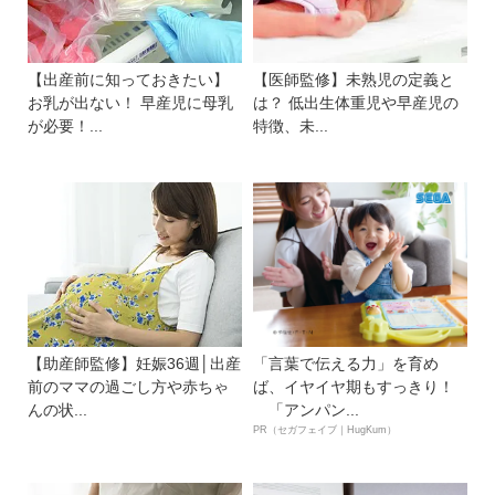
【出産前に知っておきたい】
【医師監修】未熟児の定義と
お乳が出ない！ 早産児に母乳
は？ 低出生体重児や早産児の
が必要！...
特徴、未...
【助産師監修】妊娠36週│出産
「言葉で伝える力」を育め
前のママの過ごし方や赤ちゃ
ば、イヤイヤ期もすっきり！
んの状...
「アンパン...
PR（セガフェイブ｜HugKum）