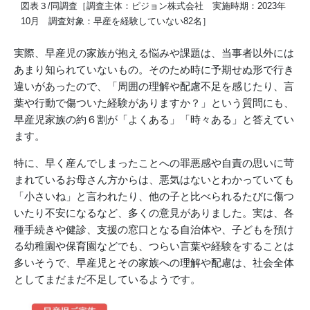
図表３/同調査［調査主体：ピジョン株式会社 実施時期：2023年
10月 調査対象：早産を経験していない82名］
実際、早産児の家族が抱える悩みや課題は、当事者以外には
あまり知られていないもの。そのため時に予期せぬ形で行き
違いがあったので、「周囲の理解や配慮不足を感じたり、言
葉や行動で傷ついた経験がありますか？」という質問にも、
早産児家族の約６割が「よくある」「時々ある」と答えてい
ます。
特に、早く産んでしまったことへの罪悪感や自責の思いに苛
まれているお母さん方からは、悪気はないとわかっていても
「小さいね」と言われたり、他の子と比べられるたびに傷つ
いたり不安になるなど、多くの意見がありました。実は、各
種手続きや健診、支援の窓口となる自治体や、子どもを預け
る幼稚園や保育園などでも、つらい言葉や経験をすることは
多いそうで、早産児とその家族への理解や配慮は、社会全体
としてまだまだ不足しているようです。