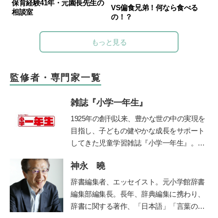
保育経験41年・元園長先生の
VS偏食兄弟！何なら食べる
相談室
の！？
もっと見る
監修者・専門家一覧
雑誌『小学一年生』
1925年の創刊以来、豊かな世の中の実現を
目指し、子どもの健やかな成長をサポート
してきた児童学習雑誌『小学一年生』。コ
ンセプトは「未来をつくる“好き”を育
神永 曉
む」。毎号、各界の第一線で活躍する有識
者・クリエイターに関わっていただき、子
辞書編集者、エッセイスト。元小学館辞書
ども達各々が自身の無限の可能性に気づ
編集部編集長。長年、辞典編集に携わり、
き、各々の才能を伸ばすきっかけとなる誌
辞書に関する著作、「日本語」「言葉の使
面作りを心掛けています。時代に即した上