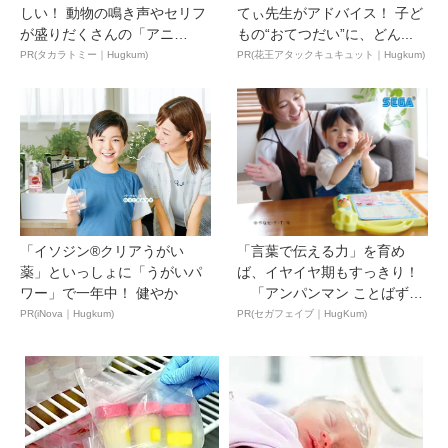
しい！ 動物の鳴き声やセリフ
てぃ先生がアドバイス！ 子ど
が盛りだくさんの「アニ
もの“おてつだい”に、どん...
ア ...
PR(タカラトミー｜Hugkum)
PR(花王アタックキュキュット｜Hugkum)
「イソジン®クリアうがい
「言葉で伝える力」を育め
薬」といっしょに「うがいパ
ば、イヤイヤ期もすっきり！
ワー」で一年中！ 健やか
「アンパンマン ことばずか
ん...
PR(iNova｜Hugkum)
PR(セガフェイブ｜HugKum)