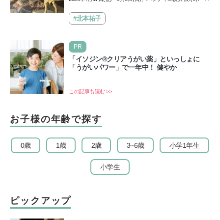
ド
Aにて「ヨコハマ恐竜展2026〜恐竜の食卓大図鑑〜」が開
催…
#北本祐子
PR
「イソジン®クリアうがい薬」といっしょに
「うがいパワー」で一年中！ 健やか
この記事も読む >>
お子様の年齢で探す
0歳
1歳
2歳
3~6歳
小学1年生
小学生
ピックアップ