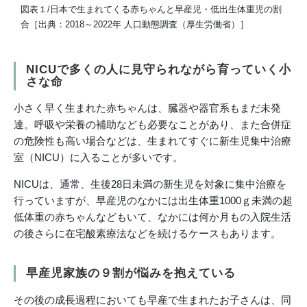
図表１/日本で生まれてくる赤ちゃんと早産児・低出生体重児の割
合［出典：2018～2022年 人口動態調査（厚生労働省）］
NICU
で多くの人に見守られながら育っていく小
さな命
小さく早く生まれた赤ちゃんは、臓器や器官系もまだ未発
達。呼吸や栄養の補助なども必要なことがあり、また合併症
の危険性も高い場合などは、生まれてすぐに新生児集中治療
室（NICU）に入ることが多いです。
NICUは、通常、生後28日未満の新生児を対象に集中治療を
行っていますが、早産児のなかには出生体重1000ｇ未満の超
低体重の赤ちゃんなどもいて、なかには何か月もの入院生活
の後さらに在宅酸素療法などを続けるケースもあります。
早産児家族の９割が悩みを抱えている
その後の成長過程においても早産で生まれたお子さんは、同