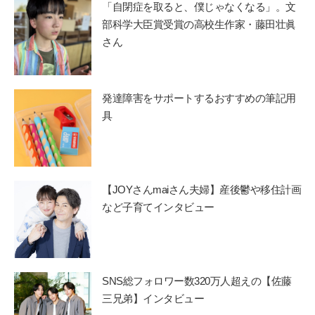
「自閉症を取ると、僕じゃなくなる」。文
部科学大臣賞受賞の高校生作家・藤田壮眞
さん
発達障害をサポートするおすすめの筆記用
具
【JOYさんmaiさん夫婦】産後鬱や移住計画
など子育てインタビュー
SNS総フォロワー数320万人超えの【佐藤
三兄弟】インタビュー