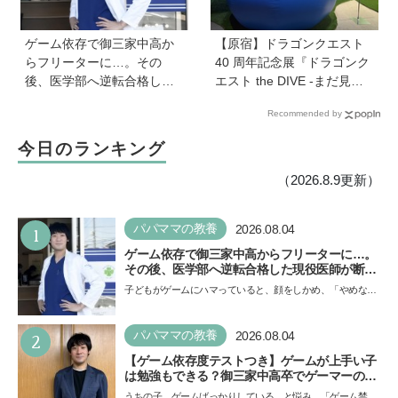
ゲーム依存で御三家中高か
【原宿】ドラゴンクエスト
らフリーターに…。その
40 周年記念展『ドラゴンク
後、医学部へ逆転合格した
エスト the DIVE -まだ見ぬ
現役医師が断言「ゲームの
冒険の舞台へ-』が原宿ハラ
Recommended by
経験が受験勉強に役立っ
カドに登場！ VR体験からコ
た」そう考える背景とは
ラボグルメ、限定グッズま
今日のランキング
で親子で楽しめる注目イベ
ント
（2026.8.9更新）
1
パパママの教養
2026.08.04
ゲーム依存で御三家中高からフリーターに…。
その後、医学部へ逆転合格した現役医師が断言
「ゲームの経験が受験勉強に役立った」そう考
子どもがゲームにハマっていると、顔をしかめ、「やめなさ
える背景とは
い！」という親御さんは多いでしょう。中学受験を控えて
い…
2
パパママの教養
2026.08.04
【ゲーム依存度テストつき】ゲームが上手い子
は勉強もできる？御三家中高卒でゲーマーの医
師・阿部智史さんが教えるゲームしながら受験
うちの子、ゲームばっかりしている、と悩み、「ゲーム禁