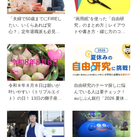
「夫婦で50歳までにFIREし
“画用紙”を使った「自由研
たい。いくらあれば安
究」のまとめ方｜レイアウ
心？」定年退職派も必見！
トや書き方・綴じ方のコツ
老後資金の“見積もり方”をプ
を紹介
ロが解説【連載第13回】
令和８年８月８日は願いが
自由研究のテーマ探しに悩
叶いやすい《トリプルエイ
んでいる人は要チェック！
ト》の日！ 13日の獅子座の
auじぶん銀行「2026 夏休み
新月＆皆既日食の影響にも
の自由研究に挑戦！」を活
注目
用してお金のスキルを学ぼ
う