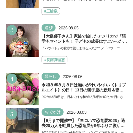
で勝つためのメソッド
止」を宣言し、子どもとトラブルになる家庭は多いもの。で
も…
#三輪泉
3
遊び
2026.08.05
【大島優子さん】家族で旅したアメリカで「語
学もマインドも！ 子どもの成長はすごかった」
声優をつとめた映画『パウ・パトロール ザ・ダ
「パウパト」の愛称で親しまれる人気アニメ「パウ・パトロ
イノ・ムービー』ではあきらめなければ何でも
ール」の劇場版シリーズ第3弾、映画『パウ・パトロール
できると子どもに知ってほしい
ザ…
#長南真理恵
4
暮らし
2026.08.06
令和８年８月８日は願いが叶いやすい《トリプ
ルエイト》の日！ 13日の獅子座の新月＆皆既
日食の影響にも注目
2026年8月8日は、日本では令和8年8月8日の8並びの日になり
ます。そしてこの日は、「ライオンズゲート」というとっ
て…
5
おでかけ
2026.08.03
【9月まで開催中】「ヨコハマ恐竜展2026」過
去26万人を動員した恐竜展が9年ぶりに復活！
夏休みのおでかけで楽しむポイントを完全ガイ
2026年7月17日(金)〜9月6日(日)、パシフィコ横浜 展示ホール