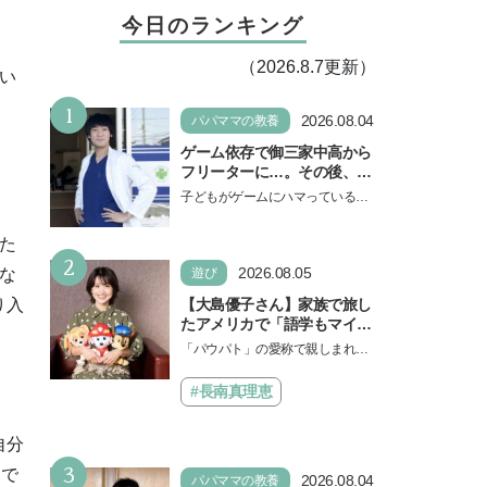
今日のランキング
（2026.8.7更新）
い
1
2026.08.04
パパママの教養
ゲーム依存で御三家中高から
フリーターに…。その後、医
学部へ逆転合格した現役医師
子どもがゲームにハマっている
が断言「ゲームの経験が受験
と、顔をしかめ、「やめなさ
勉強に役立った」そう考える
い！」という親御さんは多いでし
た
背景とは
2
ょう。中学受験を控えてい…
2026.08.05
な
遊び
り入
【大島優子さん】家族で旅し
たアメリカで「語学もマイン
ドも！ 子どもの成長はすごか
「パウパト」の愛称で親しまれる
った」声優をつとめた映画
人気アニメ「パウ・パトロール」
『パウ・パトロール ザ・ダイ
の劇場版シリーズ第3弾、映画『パ
#長南真理恵
ノ・ムービー』ではあきらめ
ウ・パトロール ザ…
なければ何でもできると子ど
もに知ってほしい
自分
3
間で
2026.08.04
パパママの教養