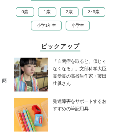
0歳
1歳
2歳
3~6歳
小学1年生
小学生
ピックアップ
「自閉症を取ると、僕じゃ
なくなる」。文部科学大臣
賞受賞の高校生作家・藤田
！簡
壮眞さん
発達障害をサポートするお
すすめの筆記用具