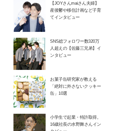
【JOYさんmaiさん夫婦】
産後鬱や移住計画など子育
てインタビュー
SNS総フォロワー数320万
人超えの【佐藤三兄弟】イ
ンタビュー
お菓子缶研究家が教える
「絶対に外さないクッキー
缶」10選
小学生で起業・特許取得。
16歳社長の水野舞さんイン