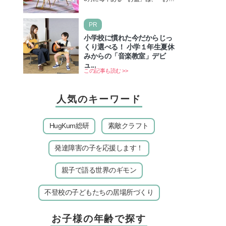
介
休み」と言われるのに祝日ではな
いのでしょうか？ 当記事では、ま
PR
ずは2026年のお盆…
小学校に慣れた今だからじっ
くり選べる！ 小学１年生夏休
みからの「音楽教室」デビ
ュ...
この記事も読む >>
人気のキーワード
HugKum総研
素敵クラフト
発達障害の子を応援します！
親子で語る世界のギモン
不登校の子どもたちの居場所づくり
お子様の年齢で探す