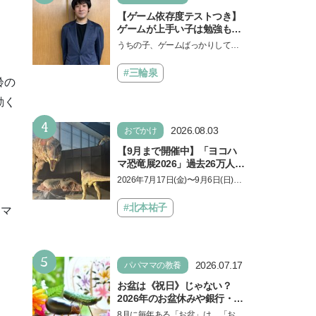
【ゲーム依存度テストつき】
ゲームが上手い子は勉強もで
きる？御三家中高卒でゲーマ
うちの子、ゲームばっかりしてい
ーの医師・阿部智史さんが教
る、と悩み、「ゲーム禁止」を宣
えるゲームしながら受験で勝
言し、子どもとトラブルになる家
#三輪泉
つためのメソッド
齢の
庭は多いもの。でも…
動く
4
2026.08.03
おでかけ
【9月まで開催中】「ヨコハ
マ恐竜展2026」過去26万人を
動員した恐竜展が9年ぶりに
2026年7月17日(金)〜9月6日(日)、
復活！ 夏休みのおでかけで楽
パシフィコ横浜 展示ホールAにて
しむポイントを完全ガイド
「ヨコハマ恐竜展2026〜恐竜の食
#北本祐子
、マ
卓大図鑑〜」が開催…
5
2026.07.17
パパママの教養
お盆は《祝日》じゃない？
2026年のお盆休みや銀行・役
所の営業や交通機関情報も紹
8月に毎年ある「お盆」は、「お盆