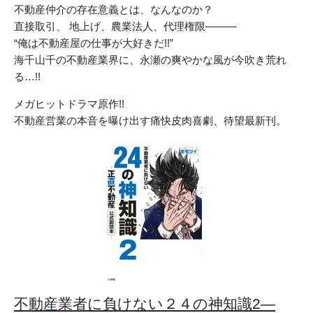
不動産仲介の存在意義とは、なんなのか？
直接取引、 地上げ、農業法人、代理権限―――
“俺は不動産屋の仕事が大好きだ!!”
海千山千の不動産業界に、永瀬の爽やかな風が今吹き荒れ
る…!!
メガヒットドラマ原作!!
不動産営業の本音を曝け出す痛快皮肉喜劇、待望最新刊。
不動産業者に負けない２４の神知識2―