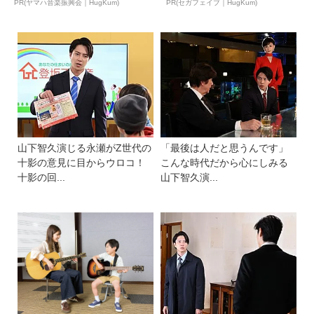
ュ...
ん...
PR(ヤマハ音楽振興会｜HugKum)
PR(セガフェイブ｜HugKum)
山下智久演じる永瀬がZ世代の
「最後は人だと思うんです」
十影の意見に目からウロコ！
こんな時代だから心にしみる
十影の回...
山下智久演...