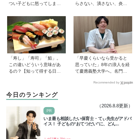
つい子どもに怒ってしまい
らさない、潰さない、炎天
自己嫌悪の日々です【愛子
下に放置しない！
先生の子育てお悩み相談
室】
「寿し」「寿司」「鮨」。
「早慶くらいなら受かると
この違いどういう意味があ
思っていた」8年の浪人を経
るの？【知って得する日本
て慶應義塾大学へ。名門・
語ウンチク塾】
巣鴨高校を高3で退学…中学
Recommended by
受験の反動からゲーム依存
症に。成績急降下から“いい
今日のランキング
大学に入る”までの道のり
【慶應生よしださん｜前
（2026.8.8更新）
編】
PR
いま最も相談したい保育士・てぃ先生がアドバ
イス！ 子どもの“おてつだい”に、どん...