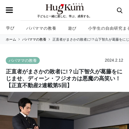
子どもと一緒に楽しむ、学ぶ、成長する。
学び
パパママの教養
遊び
小学生の自由研究ま
ホーム
パパママの教養
正直者がまさかの敗者に!？山下智久が葛藤をに
2024.2.12
パパママの教養
正直者がまさかの敗者に!？山下智久が葛藤をに
じませ、ディーン・フジオカは悪魔の高笑い！
【正直不動産2連載第5回】