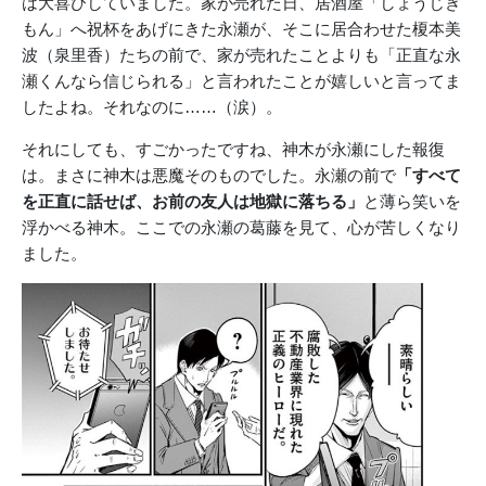
は大喜びしていました。家が売れた日、居酒屋「しょうじき
もん」へ祝杯をあげにきた永瀬が、そこに居合わせた榎本美
波（泉里香）たちの前で、家が売れたことよりも「正直な永
瀬くんなら信じられる」と言われたことが嬉しいと言ってま
したよね。それなのに……（涙）。
それにしても、すごかったですね、神木が永瀬にした報復
は。まさに神木は悪魔そのものでした。永瀬の前で
「すべて
を正直に話せば、お前の友人は地獄に落ちる」
と薄ら笑いを
浮かべる神木。ここでの永瀬の葛藤を見て、心が苦しくなり
ました。