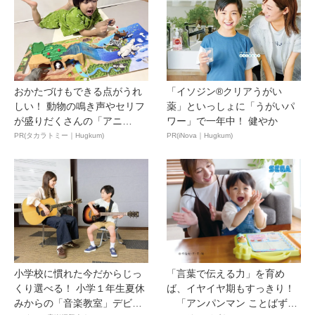
おかたづけもできる点がうれ
「イソジン®クリアうがい
しい！ 動物の鳴き声やセリフ
薬」といっしょに「うがいパ
が盛りだくさんの「アニ
ワー」で一年中！ 健やか
ア ...
PR(タカラトミー｜Hugkum)
PR(iNova｜Hugkum)
小学校に慣れた今だからじっ
「言葉で伝える力」を育め
くり選べる！ 小学１年生夏休
ば、イヤイヤ期もすっきり！
みからの「音楽教室」デビ
「アンパンマン ことばずか