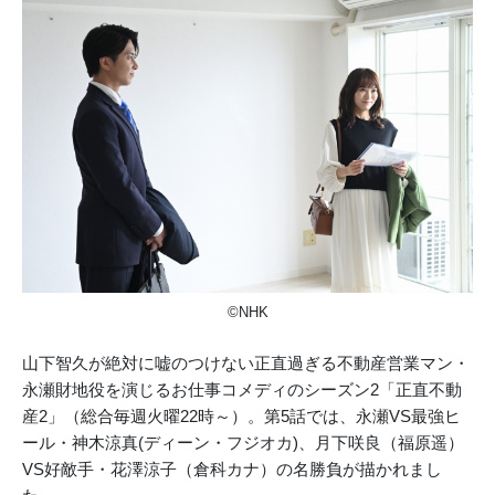
©NHK
山下智久が絶対に嘘のつけない正直過ぎる不動産営業マン・
永瀬財地役を演じるお仕事コメディのシーズン2「正直不動
産2」（総合毎週火曜22時～）。第5話では、永瀬VS最強ヒ
ール・神木涼真(ディーン・フジオカ)、月下咲良（福原遥）
VS好敵手・花澤涼子（倉科カナ）の名勝負が描かれまし