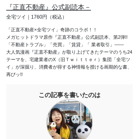
『正直不動産』公式副読本－
全宅ツイ｜1760円（税込）
「正直不動産×全宅ツイ」奇跡のコラボ！！
メガヒットドラマ原作『正直不動産』公式副読本、第2弾!!
「不動産トラブル」「売買」「賃貸」「 業者取引」――
大人気漫画『正直不動産』が取り上げてきたテーマのうち24
テーマを、宅建業者のX（旧Ｔｗｉｔｔｅｒ）集団「全宅ツ
イ」が深掘り、消費者が得する神情報を授ける画期的な書、
再びッ!!
この記事を書いたのは