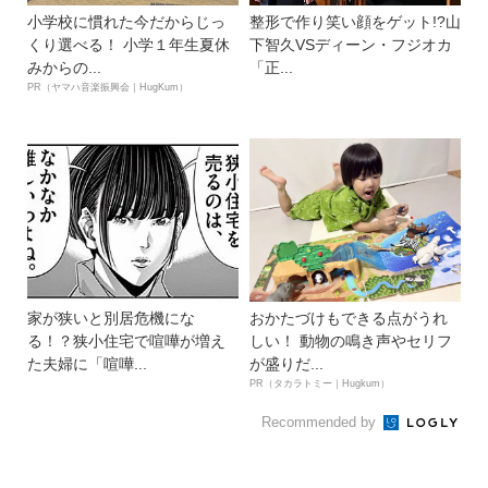
小学校に慣れた今だからじっ
整形で作り笑い顔をゲット!?山
くり選べる！ 小学１年生夏休
下智久VSディーン・フジオカ
みからの...
「正...
PR（ヤマハ音楽振興会｜HugKum）
家が狭いと別居危機にな
おかたづけもできる点がうれ
る！？狭小住宅で喧嘩が増え
しい！ 動物の鳴き声やセリフ
た夫婦に「喧嘩...
が盛りだ...
PR（タカラトミー｜Hugkum）
Recommended by