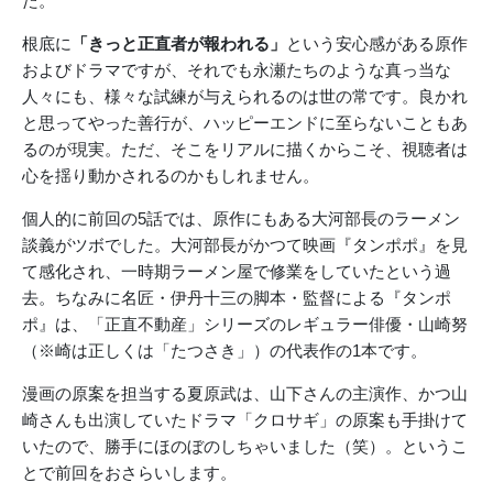
た。
根底に
「きっと正直者が報われる」
という安心感がある原作
およびドラマですが、それでも永瀬たちのような真っ当な
人々にも、様々な試練が与えられるのは世の常です。良かれ
と思ってやった善行が、ハッピーエンドに至らないこともあ
るのが現実。ただ、そこをリアルに描くからこそ、視聴者は
心を揺り動かされるのかもしれません。
個人的に前回の5話では、原作にもある大河部長のラーメン
談義がツボでした。大河部長がかつて映画『タンポポ』を見
て感化され、一時期ラーメン屋で修業をしていたという過
去。ちなみに名匠・伊丹十三の脚本・監督による『タンポ
ポ』は、「正直不動産」シリーズのレギュラー俳優・山崎努
（※崎は正しくは「たつさき」）の代表作の1本です。
漫画の原案を担当する夏原武は、山下さんの主演作、かつ山
崎さんも出演していたドラマ「クロサギ」の原案も手掛けて
いたので、勝手にほのぼのしちゃいました（笑）。というこ
とで前回をおさらいします。