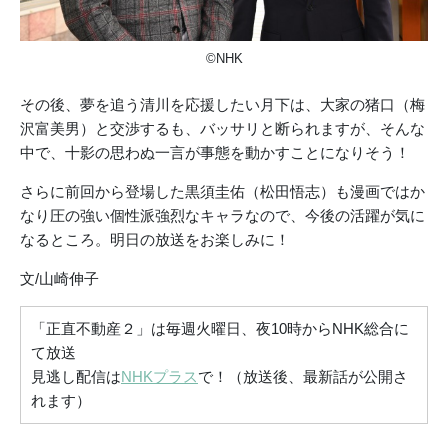
©NHK
その後、夢を追う清川を応援したい月下は、大家の猪口（梅
沢富美男）と交渉するも、バッサリと断られますが、そんな
中で、十影の思わぬ一言が事態を動かすことになりそう！
さらに前回から登場した黒須圭佑（松田悟志）も漫画ではか
なり圧の強い個性派強烈なキャラなので、今後の活躍が気に
なるところ。明日の放送をお楽しみに！
文/山崎伸子
「正直不動産２」は毎週火曜日、夜10時からNHK総合に
て放送
見逃し配信は
NHKプラス
で！（放送後、最新話が公開さ
れます）