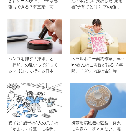
き】ゲームが上手い子は勉
期の娘たちに実践した“充電
強もできる？御三家中高卒
器”子育てとは？ 下の娘は小
でゲーマーの医師・阿部智
4のときに「今日から反抗期
史さんが教えるゲームしな
入りまーす」と宣言！
がら受験で勝つためのメソ
ッド
ハンコを押す「捺印」と
ヘラルボニー契約作家、mar
「押印」の違いって知って
inaさんのご両親が語る18年
る？【知って得する日本語
間。「ダウン症の告知時は
ウンチク塾】
目の前が真っ暗に」それで
も前に進めた理由は…？ 古
代・宇宙文字のような《mar
ina-moji》が人気！
双子と1歳半の3人の息子の
携帯用扇風機の破裂・発火
「かまって攻撃」に疲弊。
に注意を！落とさない、濡