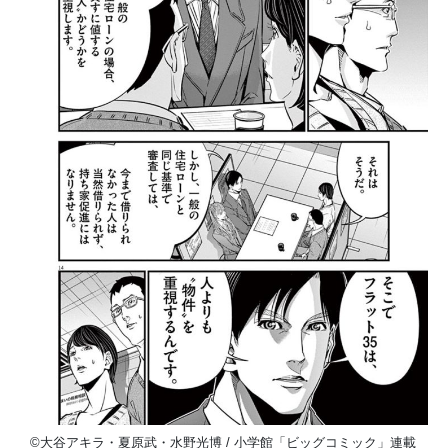
©大谷アキラ・夏原武・水野光博 / 小学館「ビッグコミック」連載