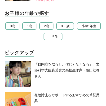
この記事も読む >>
お子様の年齢で探す
0歳
1歳
2歳
3~6歳
小学1年生
小学生
ピックアップ
「自閉症を取ると、僕じゃなくなる」。文
部科学大臣賞受賞の高校生作家・藤田壮眞
さん
発達障害をサポートするおすすめの筆記用
具