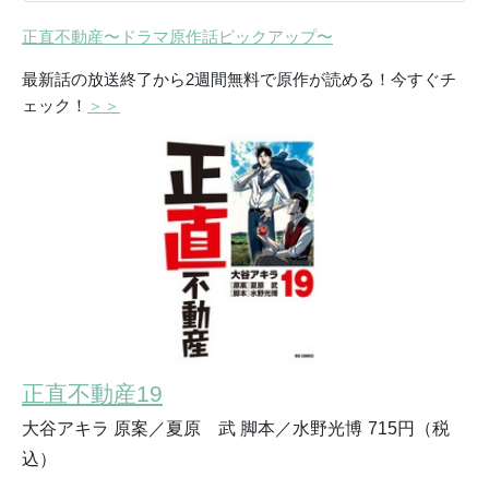
正直不動産〜ドラマ原作話ピックアップ〜
最新話の放送終了から2週間無料で原作が読める！今すぐチ
ェック！
＞＞
正直不動産19
大谷アキラ 原案／夏原 武 脚本／水野光博
715円（税
込）