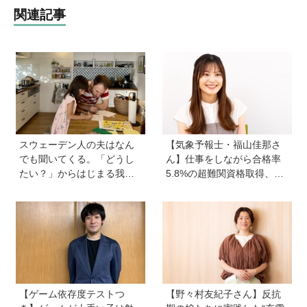
関連記事
スウェーデン人の夫はなん
【気象予報士・福山佳那さ
でも聞いてくる。「どうし
ん】仕事をしながら合格率
たい？」からはじまる我が
5.8%の超難関資格取得、さ
家【北欧パパと日本で子育
らに東大大学院へ。「安心
て vol.24】
できる場所」をつくってく
れた両親のもとで挑戦し続
ける心が育った
【ゲーム依存度テストつ
【野々村友紀子さん】反抗