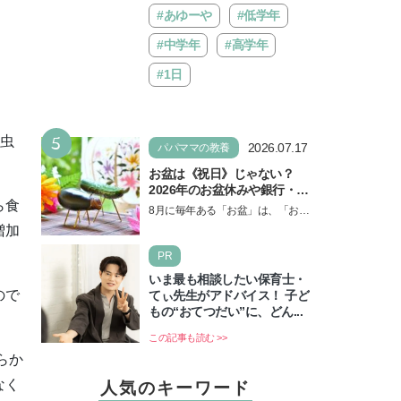
#あゆーや
#低学年
#中学年
#高学年
#1日
5
も虫
2026.07.17
パパママの教養
お盆は《祝日》じゃない？
2026年のお盆休みや銀行・役
ら食
所の営業や交通機関情報も紹
8月に毎年ある「お盆」は、「お盆
介
休み」と言われるのに祝日ではな
増加
いのでしょうか？ 当記事では、ま
PR
ずは2026年のお盆…
いま最も相談したい保育士・
ので
てぃ先生がアドバイス！ 子ど
もの“おてつだい”に、どん...
この記事も読む >>
らか
なく
人気のキーワード