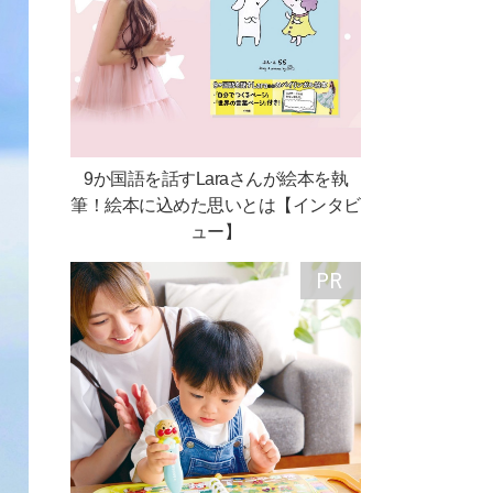
9か国語を話すLaraさんが絵本を執
筆！絵本に込めた思いとは【インタビ
ュー】