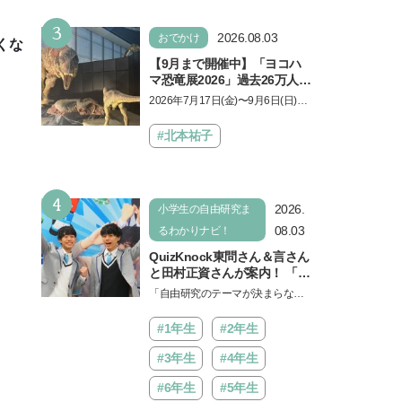
もに知ってほしい
3
2026.08.03
おでかけ
くな
【9月まで開催中】「ヨコハ
マ恐竜展2026」過去26万人を
動員した恐竜展が9年ぶりに
2026年7月17日(金)〜9月6日(日)、
復活！ 夏休みのおでかけで楽
パシフィコ横浜 展示ホールAにて
しむポイントを完全ガイド
「ヨコハマ恐竜展2026〜恐竜の食
#北本祐子
卓大図鑑〜」が開催…
4
2026.
小学生の自由研究ま
08.03
るわかりナビ！
QuizKnock東問さん＆言さん
と田村正資さんが案内！ 「よ
みうりランド」で遊びながら
「自由研究のテーマが決まらな
自由研究が進む期間限定イベ
い…」。そんな夏休みの悩みにヒ
ントが開催
ントをくれるイベントが、よみう
#1年生
#2年生
りランド「グッジョバ!!…
#3年生
#4年生
#6年生
#5年生