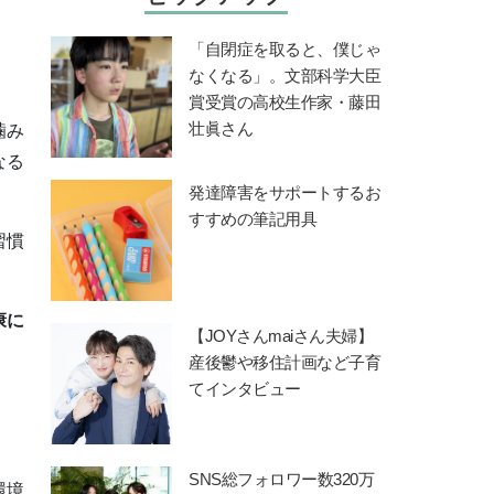
「自閉症を取ると、僕じゃ
なくなる」。文部科学大臣
賞受賞の高校生作家・藤田
壮眞さん
噛み
なる
発達障害をサポートするお
すすめの筆記用具
習慣
康に
【JOYさんmaiさん夫婦】
産後鬱や移住計画など子育
てインタビュー
SNS総フォロワー数320万
環境