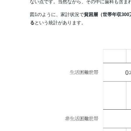
ない点です。当然ながら、その中に歯科も含ま
図1のように、家計状況で
貧困層（世帯年収30
る
という統計があります。