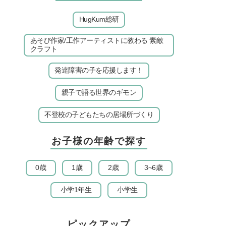
HugKum総研
あそび作家/工作アーティストに教わる 素敵
クラフト
発達障害の子を応援します！
親子で語る世界のギモン
不登校の子どもたちの居場所づくり
お子様の年齢で探す
0歳
1歳
2歳
3~6歳
小学1年生
小学生
ピックアップ