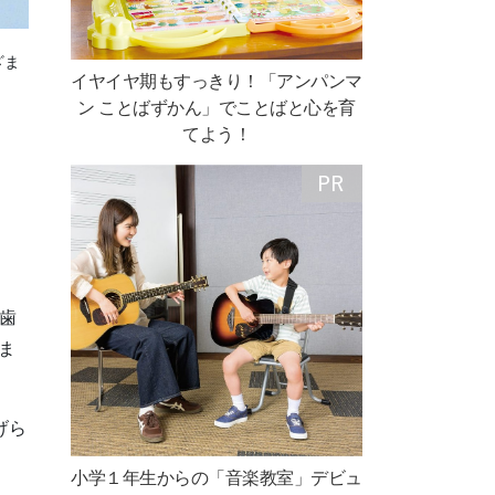
ざま
イヤイヤ期もすっきり！「アンパンマ
ン ことばずかん」でことばと心を育
てよう！
歯
りま
げら
小学１年生からの「音楽教室」デビュ