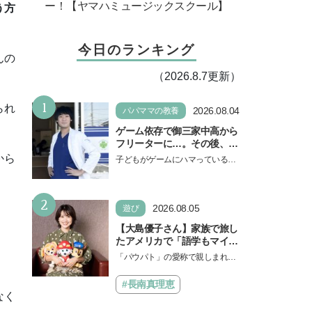
ー！【ヤマハミュージックスクール】
う方
今日のランキング
んの
（2026.8.7更新）
1
られ
2026.08.04
パパママの教養
ゲーム依存で御三家中高から
フリーターに…。その後、医
学部へ逆転合格した現役医師
から
子どもがゲームにハマっている
が断言「ゲームの経験が受験
と、顔をしかめ、「やめなさ
勉強に役立った」そう考える
い！」という親御さんは多いでし
背景とは
2
ょう。中学受験を控えてい…
2026.08.05
遊び
【大島優子さん】家族で旅し
たアメリカで「語学もマイン
ドも！ 子どもの成長はすごか
「パウパト」の愛称で親しまれる
った」声優をつとめた映画
人気アニメ「パウ・パトロール」
『パウ・パトロール ザ・ダイ
の劇場版シリーズ第3弾、映画『パ
#長南真理恵
ノ・ムービー』ではあきらめ
ウ・パトロール ザ…
なく
なければ何でもできると子ど