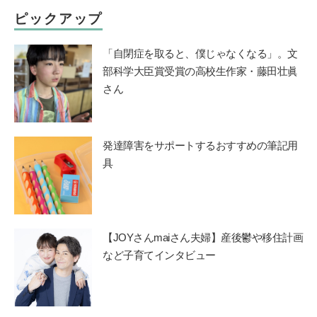
ピックアップ
「自閉症を取ると、僕じゃなくなる」。文
部科学大臣賞受賞の高校生作家・藤田壮眞
さん
発達障害をサポートするおすすめの筆記用
具
【JOYさんmaiさん夫婦】産後鬱や移住計画
など子育てインタビュー