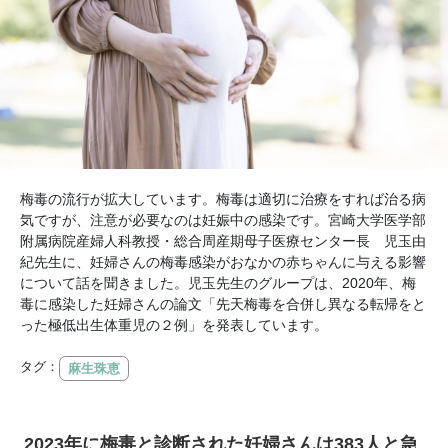
梅毒の流行が拡大しています。梅毒は適切に治療をすれば治る病
気ですが、注意が必要なのは妊娠中の感染です。宮崎大学医学部
附属病院産婦人科教授・総合周産期母子医療センター長 児玉由
紀先生に、妊婦さんの梅毒感染がおなかの赤ちゃんに与える影響
について話を聞きました。児玉先生のグループは、2020年、梅
毒に感染した妊婦さんの論文「先天梅毒を合併し異なる転帰をと
った極低出生体重児の２例」を発表しています。
タグ：
麻生珠恵
2023
年に梅毒と診断された妊婦さんは383人と急