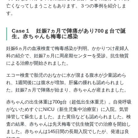
亡くなってしまうこともあります。３つの事例を紹介しま
す。
Case１ 妊娠7ヵ月で陣痛があり700ｇ台で誕
生。赤ちゃんも梅毒に感染
妊娠6ヵ月の血液検査で梅毒感染が判明。かかりつけ産婦人
科の紹介で、妊娠7ヵ月に周産期センターを受診。抗生物質
による治療が開始されました。
エコー検査で胎児のおなかに水が溜まる腹水が少量認めら
れ、1週間後には腹水が増加。肝臓の腫れも認められまし
た。妊娠7ヵ月で陣痛が始まり、赤ちゃんが産まれました。
赤ちゃんの出生体重は700g台（超低出生体重児）。自発呼吸
がないためすぐにNICU（新生児集中治療室）に入院。気管
挿管して蘇生しました。また黄疸なども認められました。検
査の結果、赤ちゃんは先天梅毒で抗生物質での治療を開始し
ました。赤ちゃんは145日間の長期入院でしたが、発達は良