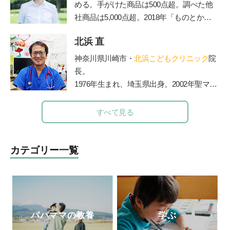
める。手がけた商品は500点超。調べた他
社商品は5,000点超。2018年「ものとかぞ
く」を起業し、個人宅や店舗などの整理収
北浜 直
納サービスやお片づけ講座を行うかたわ
ら、雑誌やWebでも活動中。フォロワー5.
神奈川県川崎市・
北浜こどもクリニック
院
1万人を超えるInstagramでは、マネしやす
長。
い整理収納アイデアやモノ選び情報を発信
1976年生まれ、埼玉県出身。2002年聖マリ
中。7歳4歳2歳の3児の母。
アンナ医科大学卒業。2006年からは山王病
http://taekomizutani.com/
院の新生児科医長務める。2010年に北浜こ
すべて見る
Instagram
どもクリニックを開院。2012年医療法人社
団ペルセウス設立。The Japan Times誌の
「アジアのリーダー100人」に、2015年か
カテゴリー一覧
ら3年連続選出されている。
パパママの教養
学ぶ