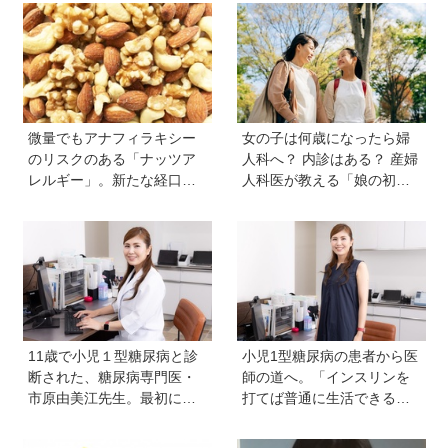
微量でもアナフィラキシー
女の子は何歳になったら婦
のリスクのある「ナッツア
人科へ？ 内診はある？ 産婦
レルギー」。新たな経口免
人科医が教える「娘の初め
疫療法の可能性とは？＜専
ての婦人科受診ガイド」
門医に聞きました＞
11歳で小児１型糖尿病と診
小児1型糖尿病の患者から医
断された、糖尿病専門医・
師の道へ。「インスリンを
市原由美江先生。最初に感
打てば普通に生活できる」
じた違和感は、とにかく喉
と教えてくれた医師と出会
が渇くことだった
い、専門医を目指すように