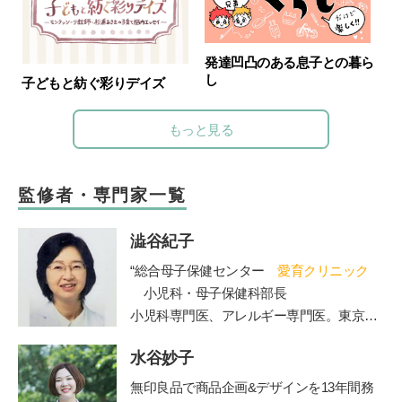
発達凹凸のある息子との暮ら
し
子どもと紡ぐ彩りデイズ
もっと見る
監修者・専門家一覧
澁谷紀子
“総合母子保健センター
愛育クリニック
小児科・母子保健科部長
小児科専門医、アレルギー専門医。東京大
学医学部卒業。東大病院、山王病院、NTT
水谷妙子
東日本関東病院小児科などを経て現職。４
人の女の子の母でもある。”
無印良品で商品企画&デザインを13年間務