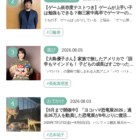
2
【ゲーム依存度テストつき】ゲームが上手い子
は勉強もできる？御三家中高卒でゲーマーの医
師・阿部智史さんが教えるゲームしながら受験
うちの子、ゲームばっかりしている、と悩み、「ゲーム禁
で勝つためのメソッド
止」を宣言し、子どもとトラブルになる家庭は多いもの。で
も…
#三輪泉
3
遊び
2026.08.05
【大島優子さん】家族で旅したアメリカで「語
学もマインドも！ 子どもの成長はすごかった」
声優をつとめた映画『パウ・パトロール ザ・ダ
「パウパト」の愛称で親しまれる人気アニメ「パウ・パトロ
イノ・ムービー』ではあきらめなければ何でも
ール」の劇場版シリーズ第3弾、映画『パウ・パトロール
できると子どもに知ってほしい
ザ…
#長南真理恵
4
おでかけ
2026.08.03
【9月まで開催中】「ヨコハマ恐竜展2026」過
去26万人を動員した恐竜展が9年ぶりに復活！
夏休みのおでかけで楽しむポイントを完全ガイ
2026年7月17日(金)〜9月6日(日)、パシフィコ横浜 展示ホール
ド
Aにて「ヨコハマ恐竜展2026〜恐竜の食卓大図鑑〜」が開
催…
#北本祐子