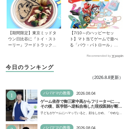
解説
踏み出した教師夫妻の決断
【期間限定】東京ミッドタ
【7/10～のハッピーセッ
ウン日比谷に『トイ・スト
ト】マト当てゲームで遊べ
ーリー』フードトラックが
る「パウ・パトロール」＆
ずらり！ メニューや見どこ
お店屋さんごっこができる
Recommended by
ろをチェックしてきました
「シナモロール」が登場！
新しい「ほんのハッピーセ
今日のランキング
ット」にも注目
（2026.8.8更新）
1
パパママの教養
2026.08.04
ゲーム依存で御三家中高からフリーターに…。
その後、医学部へ逆転合格した現役医師が断言
「ゲームの経験が受験勉強に役立った」そう考
子どもがゲームにハマっていると、顔をしかめ、「やめなさ
える背景とは
い！」という親御さんは多いでしょう。中学受験を控えて
い…
パパママの教養
2026.08.04