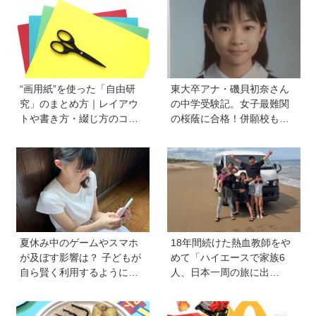
“画用紙”を使った「自由研
東大卒アナ・磯貝初奈さん
究」のまとめ方｜レイアウ
の中学受験記。女子最難関
トや書き方・綴じ方のコツ
の桜蔭に合格！併願校も魅
を紹介
力を感じた渋渋に。母親の
声かけは「睡眠が何より大
事」「勉強イヤならしなく
ていいよ」
夏休み中のゲームやスマホ
18年間続けた熱血教師をや
が及ぼす影響は？ 子どもが
めて「ハイエースで家族6
自ら賢く利用するようにな
人、日本一周の旅に出
る声かけ方法を非認知能力
る！」…我が子の不登校を
の専門家・井上顕滋先生が
きっかけに、新たな一歩を