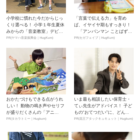
小学校に慣れた今だからじっ
「言葉で伝える力」を育め
くり選べる！ 小学１年生夏休
ば、イヤイヤ期もすっきり！
みからの「音楽教室」デビ
「アンパンマン ことばずか
ュ...
ん...
PR(ヤマハ音楽振興会｜HugKum)
PR(セガフェイブ｜HugKum)
おかたづけもできる点がうれ
いま最も相談したい保育士・
しい！ 動物の鳴き声やセリフ
てぃ先生がアドバイス！ 子ど
が盛りだくさんの「アニ
もの“おてつだい”に、どん...
ア ...
PR(タカラトミー｜Hugkum)
PR(花王アタックキュキュット｜Hugkum)