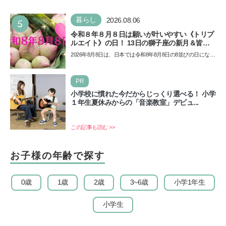
5
暮らし
2026.08.06
令和８年８月８日は願いが叶いやすい《トリプ
ルエイト》の日！ 13日の獅子座の新月＆皆既
日食の影響にも注目
2026年8月8日は、日本では令和8年8月8日の8並びの日になり
ます。そしてこの日は、「ライオンズゲート」というとっ
て…
PR
小学校に慣れた今だからじっくり選べる！ 小学
１年生夏休みからの「音楽教室」デビュ...
この記事も読む >>
お子様の年齢で探す
0歳
1歳
2歳
3~6歳
小学1年生
小学生