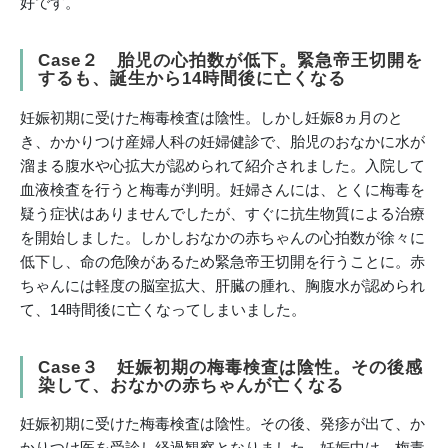
好です。
Case２ 胎児の心拍数が低下。緊急帝王切開を
するも、誕生から14時間後に亡くなる
妊娠初期に受けた梅毒検査は陰性。しかし妊娠8ヵ月のと
き、かかりつけ産婦人科の妊婦健診で、胎児のおなかに水が
溜まる腹水や心拡大が認められて紹介されました。入院して
血液検査を行うと梅毒が判明。妊婦さんには、とくに梅毒を
疑う症状はありませんでしたが、すぐに抗生物質による治療
を開始しました。しかしおなかの赤ちゃんの心拍数が徐々に
低下し、命の危険があるため緊急帝王切開を行うことに。赤
ちゃんには軽度の脳室拡大、肝臓の腫れ、胸腹水が認められ
て、14時間後に亡くなってしまいました。
Case３ 妊娠初期の梅毒検査は陰性。その後感
染して、おなかの赤ちゃんが亡くなる
妊娠初期に受けた梅毒検査は陰性。その後、発疹が出て、か
かりつけ医を受診し経過観察となりました。妊娠中は、梅毒