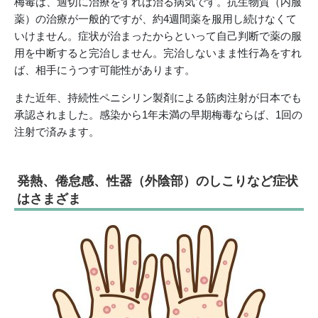
梅毒は、適切に治療をすれば治る病気です。抗生物質（内服
薬）の治療が一般的ですが、約4週間薬を服用し続けなくて
いけません。症状が治まったからといって自己判断で薬の服
用を中断すると完治しません。完治しないまま性行為をすれ
ば、相手にうつす可能性があります。
また近年、持続性ペニシリン製剤による筋肉注射が日本でも
承認されました。感染から1年未満の早期梅毒ならば、1回の
注射で済みます。
発熱、倦怠感、性器（外陰部）のしこりなど症状
はさまざま