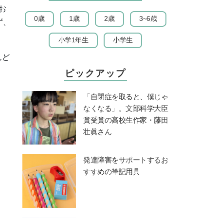
お
0歳
1歳
2歳
3~6歳
ず、
小学1年生
小学生
んど
ピックアップ
「自閉症を取ると、僕じゃ
なくなる」。文部科学大臣
賞受賞の高校生作家・藤田
壮眞さん
発達障害をサポートするお
すすめの筆記用具