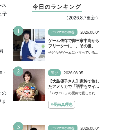
ーネ
今日のランキング
と子
（2026.8.7更新）
1
2026.08.04
パパママの教養
ゲーム依存で御三家中高から
フリーターに…。その後、医
学部へ逆転合格した現役医師
術
子どもがゲームにハマっている
が断言「ゲームの経験が受験
と、顔をしかめ、「やめなさ
勉強に役立った」そう考える
い！」という親御さんは多いでし
背景とは
2
ょう。中学受験を控えてい…
n・
2026.08.05
遊び
【大島優子さん】家族で旅し
たアメリカで「語学もマイン
ドも！ 子どもの成長はすごか
たの
「パウパト」の愛称で親しまれる
った」声優をつとめた映画
人気アニメ「パウ・パトロール」
りま
『パウ・パトロール ザ・ダイ
の劇場版シリーズ第3弾、映画『パ
#長南真理恵
ノ・ムービー』ではあきらめ
ウ・パトロール ザ…
なければ何でもできると子ど
もに知ってほしい
3
2026.08.04
パパママの教養