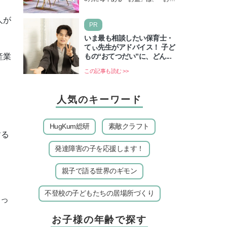
介
休み」と言われるのに祝日ではな
いのでしょうか？ 当記事では、ま
人が
PR
ずは2026年のお盆…
いま最も相談したい保育士・
てぃ先生がアドバイス！ 子ど
もの“おてつだい”に、どん...
産業
この記事も読む >>
人気のキーワード
HugKum総研
素敵クラフト
する
発達障害の子を応援します！
親子で語る世界のギモン
不登校の子どもたちの居場所づくり
きっ
お子様の年齢で探す