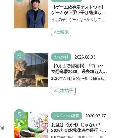
【ゲーム依存度テストつき】
ゲームが上手い子は勉強もで
きる？御三家中高卒でゲーマ
うちの子、ゲームばっかりしてい
ーの医師・阿部智史さんが教
る、と悩み、「ゲーム禁止」を宣
えるゲームしながら受験で勝
言し、子どもとトラブルになる家
#三輪泉
つためのメソッド
庭は多いもの。でも…
4
2026.08.03
おでかけ
【9月まで開催中】「ヨコハ
マ恐竜展2026」過去26万人を
動員した恐竜展が9年ぶりに
2026年7月17日(金)〜9月6日(日)、
復活！ 夏休みのおでかけで楽
パシフィコ横浜 展示ホールAにて
しむポイントを完全ガイド
「ヨコハマ恐竜展2026〜恐竜の食
#北本祐子
卓大図鑑〜」が開催…
5
2026.07.17
パパママの教養
お盆は《祝日》じゃない？
個
2026年のお盆休みや銀行・役
所の営業や交通機関情報も紹
。
8月に毎年ある「お盆」は、「お盆