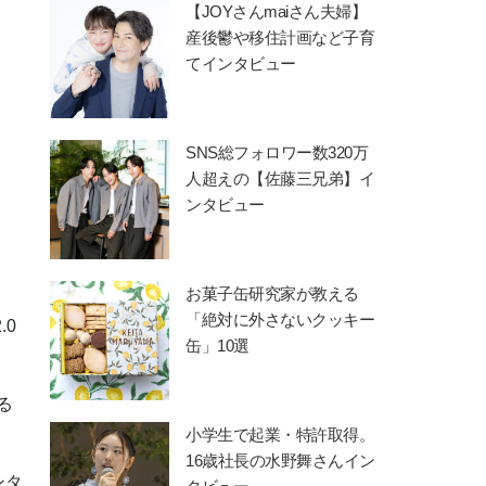
【JOYさんmaiさん夫婦】
産後鬱や移住計画など子育
てインタビュー
SNS総フォロワー数320万
人超えの【佐藤三兄弟】イ
ンタビュー
お菓子缶研究家が教える
「絶対に外さないクッキー
.0
缶」10選
る
小学生で起業・特許取得。
16歳社長の水野舞さんイン
ンタ