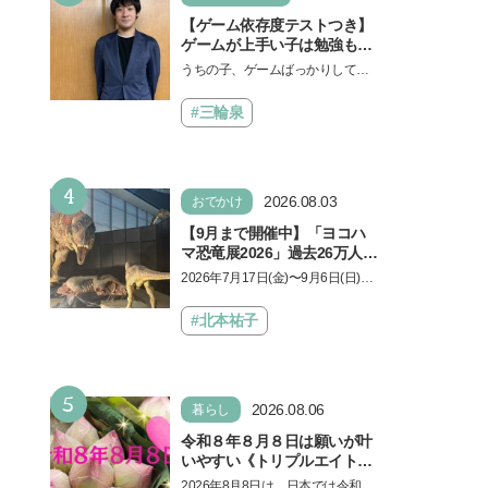
【ゲーム依存度テストつき】
ゲームが上手い子は勉強もで
きる？御三家中高卒でゲーマ
うちの子、ゲームばっかりしてい
ーの医師・阿部智史さんが教
る、と悩み、「ゲーム禁止」を宣
えるゲームしながら受験で勝
言し、子どもとトラブルになる家
#三輪泉
つためのメソッド
庭は多いもの。でも…
4
2026.08.03
おでかけ
【9月まで開催中】「ヨコハ
マ恐竜展2026」過去26万人を
動員した恐竜展が9年ぶりに
2026年7月17日(金)〜9月6日(日)、
復活！ 夏休みのおでかけで楽
パシフィコ横浜 展示ホールAにて
しむポイントを完全ガイド
「ヨコハマ恐竜展2026〜恐竜の食
#北本祐子
卓大図鑑〜」が開催…
5
2026.08.06
暮らし
令和８年８月８日は願いが叶
いやすい《トリプルエイト》
の日！ 13日の獅子座の新月
2026年8月8日は、日本では令和8