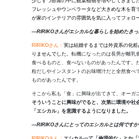
少しずつ部屋の中に観葉植物を増やしてきまし
フレッシュやウンベラータなど大きめな木を育
が家のインテリアの雰囲気を気に入ってフォロ
―RIRIKOさんがエシカルな暮らしを始めたき
RIRIKOさん：
実は結婚するまでは外資系の化粧
りませんでした。
転機になったのは長男が離乳
食べるものと、食べないものがあったんです。
粒だしやインスタントのお味噌汁だと全然食べ
ものがあったんです。
そこから私も「食」に興味が出てきて、オーガ
そういうことに興味がでると
、次第に環境や社
「エシカル」を意識するようになりました。
―RIRIKOさんにとってのエシカルとは何ですか
RIRIKOさん：
エシカルって「倫理的な」とか「