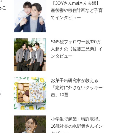
【JOYさんmaiさん夫婦】
るこ
産後鬱や移住計画など子育
てインタビュー
SNS総フォロワー数320万
人超えの【佐藤三兄弟】イ
ンタビュー
お菓子缶研究家が教える
「絶対に外さないクッキー
る
缶」10選
小学生で起業・特許取得。
16歳社長の水野舞さんイン