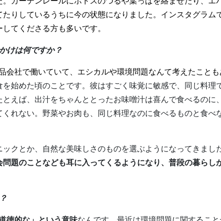
た。カーテンレールにポトスのつるや葉っぱを絡ませたり、エ
てたりしているうちに今の状態になりました。インスタグラム
ーしてくださる方も多いです。
っかけは何ですか？
品会社で働いていて、エシカルや環境問題なんて考えたことも
食を始めた頃のことです。彼はすごく味覚に敏感で、同じ料理
たとえば、出汁をちゃんととったお味噌汁は喜んで食べるのに
てくれない。野菜やお肉も、同じ料理なのに食べるものと食べ
ニックとか、自然な美味しさのものを選ぶようになってきまし
会問題のことなども耳に入ってくるようになり、普段の暮らし
？
道徳的な」という意味
なんです。最近は環境問題に関すること