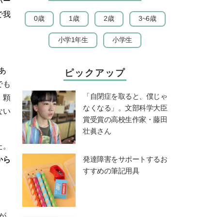
バー
で我
0歳
1歳
2歳
3~6歳
小学1年生
小学生
あ
ピックアップ
でも
「自閉症を取ると、僕じゃ
、顆
なくなる」。文部科学大臣
ない
賞受賞の高校生作家・藤田
壮眞さん
た。
発達障害をサポートするお
から
すすめの筆記用具
が