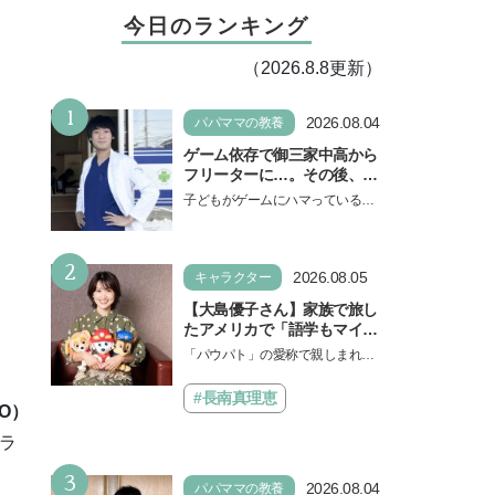
今日のランキング
（2026.8.8更新）
1
2026.08.04
パパママの教養
ゲーム依存で御三家中高から
フリーターに…。その後、医
学部へ逆転合格した現役医師
子どもがゲームにハマっている
が断言「ゲームの経験が受験
と、顔をしかめ、「やめなさ
勉強に役立った」そう考える
い！」という親御さんは多いでし
背景とは
2
ょう。中学受験を控えてい…
2026.08.05
キャラクター
【大島優子さん】家族で旅し
たアメリカで「語学もマイン
ドも！ 子どもの成長はすごか
「パウパト」の愛称で親しまれる
った」声優をつとめた映画
人気アニメ「パウ・パトロール」
『パウ・パトロール ザ・ダイ
の劇場版シリーズ第3弾、映画『パ
#長南真理恵
ノ・ムービー』ではあきらめ
O）
ウ・パトロール ザ…
なければ何でもできると子ど
ラ
もに知ってほしい
3
2026.08.04
パパママの教養