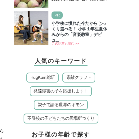
＆皆既日食の影響にも注目
年8月8日の8並びの日になりま
す。そしてこの日は、「ライオン
PR
ズゲート」というとって…
小学校に慣れた今だからじっ
くり選べる！ 小学１年生夏休
みからの「音楽教室」デビ
ュ...
この記事も読む >>
人気のキーワード
HugKum総研
素敵クラフト
発達障害の子を応援します！
親子で語る世界のギモン
不登校の子どもたちの居場所づくり
ら
お子様の年齢で探す