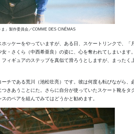
ま」製作委員会／COMME DES CINÉMAS
スホッケーをやっていますが、ある日、スケートリンクで、「
少⼥・さくら（中⻄希亜良）の姿に、⼼を奪われてしまいます
、フィギュアのステップを真似て滑ろうとしますが、まったく
コーチである荒川（池松壮亮）です。彼は何度も転びながら、
につきあうことにた。さらに自分が使っていたスケート靴をタ
ンスのペアを組んでみてはどうかと勧めます。