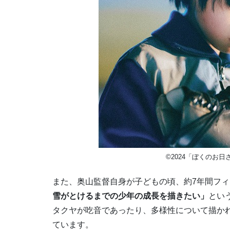
©2024「ぼくのお⽇さ
また、奥⼭監督自身が⼦どもの頃、約7年間フ
雪がとけるまでの少年の成⻑を描きたい」
とい
タクヤが吃音であったり、多様性について描か
ています。