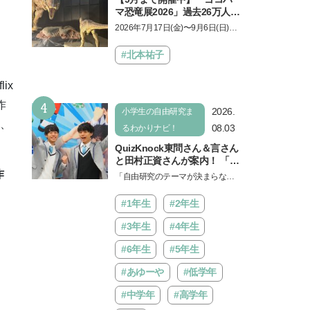
マ恐竜展2026」過去26万人を
動員した恐竜展が9年ぶりに
2026年7月17日(金)〜9月6日(日)、
復活！ 夏休みのおでかけで楽
パシフィコ横浜 展示ホールAにて
しむポイントを完全ガイド
「ヨコハマ恐竜展2026〜恐竜の食
#北本祐子
卓大図鑑〜」が開催…
ix
4
作
2026.
小学生の自由研究ま
と、
08.03
るわかりナビ！
QuizKnock東問さん＆言さん
と田村正資さんが案内！ 「よ
みうりランド」で遊びながら
作
「自由研究のテーマが決まらな
自由研究が進む期間限定イベ
い…」。そんな夏休みの悩みにヒ
ントが開催
ントをくれるイベントが、よみう
#1年生
#2年生
りランド「グッジョバ!!…
#3年生
#4年生
#6年生
#5年生
#あゆーや
#低学年
#中学年
#高学年