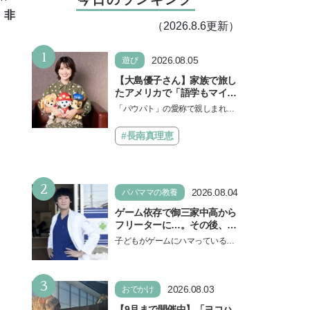
、非
（2026.8.6更新）
1
2026.08.05
遊び
【大島優子さん】家族で旅し
たアメリカで「語学もマイン
ドも！ 子どもの成長はすごか
「パウパト」の愛称で親しまれる
った」声優をつとめた映画
人気アニメ「パウ・パトロール」
『パウ・パトロール ザ・ダイ
の劇場版シリーズ第3弾、映画『パ
#長南真理恵
ノ・ムービー』ではあきらめ
ウ・パトロール ザ…
なければ何でもできると子ど
もに知ってほしい
2
2026.08.04
パパママの教養
ゲーム依存で御三家中高から
フリーターに…。その後、医
学部へ逆転合格した現役医師
子どもがゲームにハマっている
が断言「ゲームの経験が受験
と、顔をしかめ、「やめなさ
勉強に役立った」そう考える
い！」という親御さんは多いでし
背景とは
3
ょう。中学受験を控えてい…
2026.08.03
おでかけ
【9月まで開催中】「ヨコハ