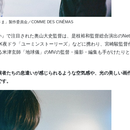
ま」製作委員会／COMME DES CINÉMAS
で注目された奥⼭⼤史監督は、是枝裕和監督総合演出のNetfl
HK夜ドラ「ユーミンストーリーズ」などに携わり、宮崎駿監督
る⽶津⽞師「地球儀」のMVの監督・撮影・編集も⼿がけたり
演者たちの息遣いが感じられるような空気感や、光の美しい画
です。