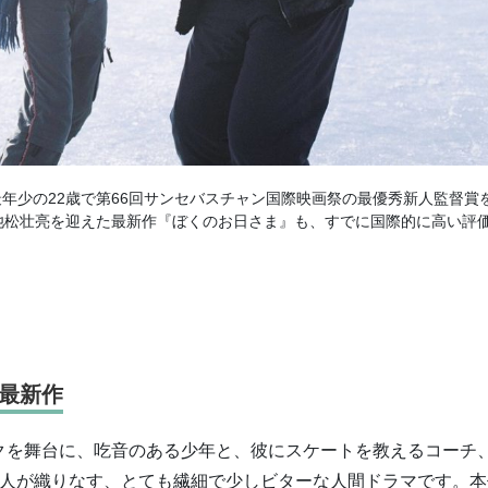
最年少の22歳で第66回サンセバスチャン国際映画祭の最優秀新⼈監督賞
池松壮亮を迎えた最新作『ぼくのお日さま』も、すでに国際的に高い評
最新作
クを舞台に、吃⾳のある少年と、彼にスケートを教えるコーチ
3人が織りなす、とても繊細で少しビターな人間ドラマです。本