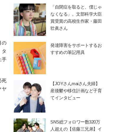
「自閉症を取ると、僕じゃ
なくなる」。文部科学大臣
賞受賞の高校生作家・藤田
壮眞さん
⽉の
発達障害をサポートするお
。タ
すすめの筆記用具
上手
必死
【JOYさんmaiさん夫婦】
クヤ
産後鬱や移住計画など子育
てインタビュー
SNS総フォロワー数320万
人超えの【佐藤三兄弟】イ