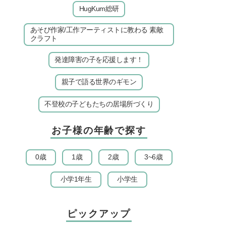
HugKum総研
あそび作家/工作アーティストに教わる 素敵
クラフト
発達障害の子を応援します！
親子で語る世界のギモン
不登校の子どもたちの居場所づくり
お子様の年齢で探す
0歳
1歳
2歳
3~6歳
小学1年生
小学生
ピックアップ