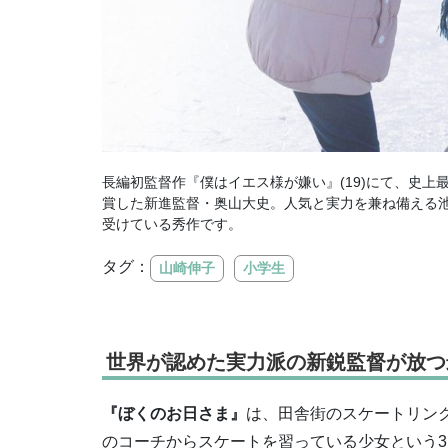
⻑編初監督作『僕はイエス様が嫌い』(19)にて、史上
賞した新進監督・奥⼭⼤史。人気と実力を兼ね備える
受けている秀作です。
タグ：
山崎伸子
小学生
世界が認めた実力派の新鋭監督が放つ
『ぼくのお日さま』
は、⽥舎街のスケートリン
のコーチからスケートを習っている少⼥という