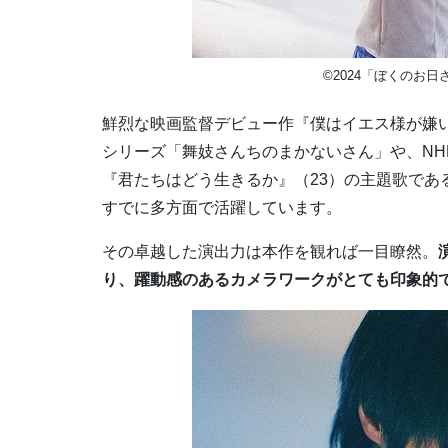
©2024「ぼくのお⽇さ
鮮烈な映画監督デビュー作『僕はイエス様が嫌い』
シリーズ「舞妓さんちのまかないさん」や、N
『君たちはどう⽣きるか』（23）の主題歌であ
すでに多⽅⾯で活躍しています。
その卓越した演出力は本作を観れば一目瞭然。
り、躍動感のあるカメラワークがとても印象的