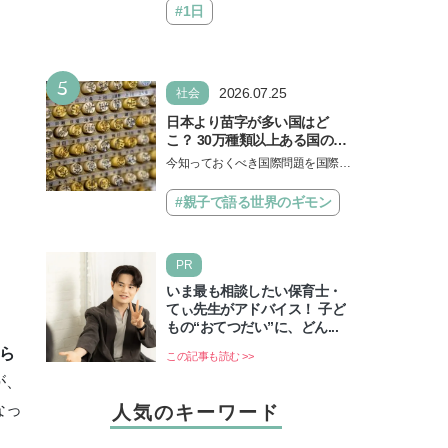
#1日
5
2026.07.25
社会
日本より苗字が多い国はど
こ？ 30万種類以上ある国の理
由とは【親子で語る国際問
今知っておくべき国際問題を国際政
題】
治先生が分かりやすく解説してくれ
る「親子で語る国際問題」。今回
#親子で語る世界のギモン
は、苗字の種類…
PR
いま最も相談したい保育士・
てぃ先生がアドバイス！ 子ど
もの“おてつだい”に、どん...
ら
この記事も読む >>
が、
なっ
人気のキーワード