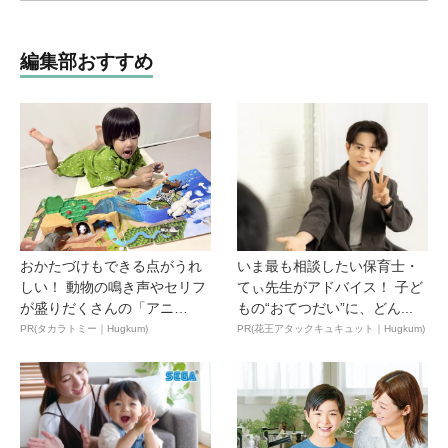
編集部おすすめ
おかたづけもできる点がうれ
いま最も相談したい保育士・
しい！ 動物の鳴き声やセリフ
てぃ先生がアドバイス！ 子ど
が盛りだくさんの「アニ
もの“おてつだい”に、どん...
ア ...
PR(タカラトミー｜Hugkum)
PR(花王アタックキュキュット｜Hugkum)