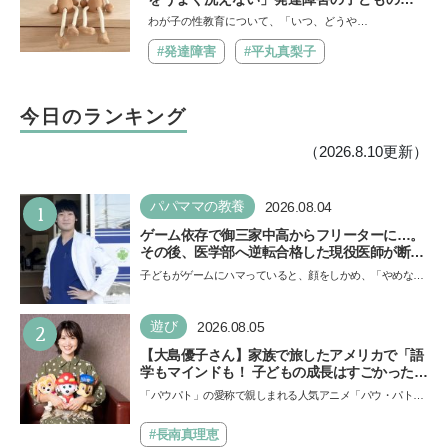
「性」に関する困りごと・性教育のポイント
わが子の性教育について、「いつ、どうや…
は？【『発達障害の子の性のルール』著者に
聞いた】
#発達障害
#平丸真梨子
今日のランキング
（2026.8.10更新）
1
パパママの教養
2026.08.04
ゲーム依存で御三家中高からフリーターに…。
その後、医学部へ逆転合格した現役医師が断言
「ゲームの経験が受験勉強に役立った」そう考
子どもがゲームにハマっていると、顔をしかめ、「やめなさ
える背景とは
い！」という親御さんは多いでしょう。中学受験を控えて
い…
2
遊び
2026.08.05
【大島優子さん】家族で旅したアメリカで「語
学もマインドも！ 子どもの成長はすごかった」
声優をつとめた映画『パウ・パトロール ザ・ダ
「パウパト」の愛称で親しまれる人気アニメ「パウ・パトロ
イノ・ムービー』ではあきらめなければ何でも
ール」の劇場版シリーズ第3弾、映画『パウ・パトロール
できると子どもに知ってほしい
ザ…
#長南真理恵