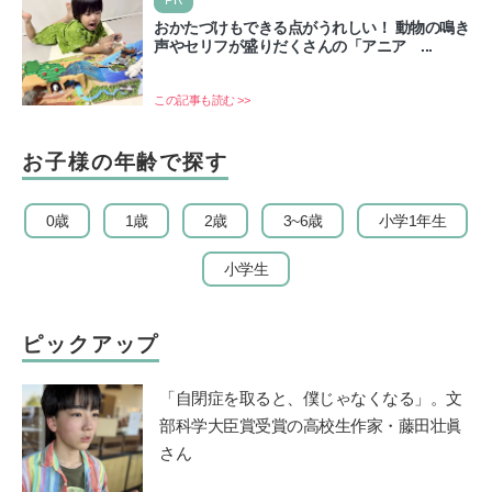
PR
おかたづけもできる点がうれしい！ 動物の鳴き
声やセリフが盛りだくさんの「アニア ...
この記事も読む >>
お子様の年齢で探す
0歳
1歳
2歳
3~6歳
小学1年生
小学生
ピックアップ
「自閉症を取ると、僕じゃなくなる」。文
部科学大臣賞受賞の高校生作家・藤田壮眞
さん