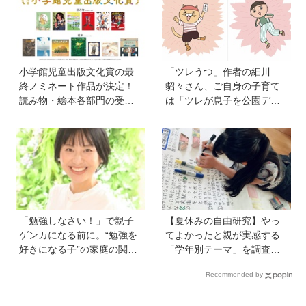
小学館児童出版文化賞の最
「ツレうつ」作者の細川
終ノミネート作品が決定！
貂々さん、ご自身の子育て
読み物・絵本各部門の受賞
は「ツレが息子を公園デビ
候補13作品は？
ューさせてママ友を作って
いた」ーー初の創作絵本
「タネがひとつぶ」は幼か
った息子さんと共作した思
い出のストーリー
「勉強しなさい！」で親子
【夏休みの自由研究】やっ
ゲンカになる前に。“勉強を
てよかったと親が実感する
好きになる子”の家庭の関わ
「学年別テーマ」を調査！
り方とは《教育の専門家・
かかった日数、リアルな失
Recommended by
永島瑠美先生に訊く》
敗談、親のサポートも≪Hu
gKum総研≫