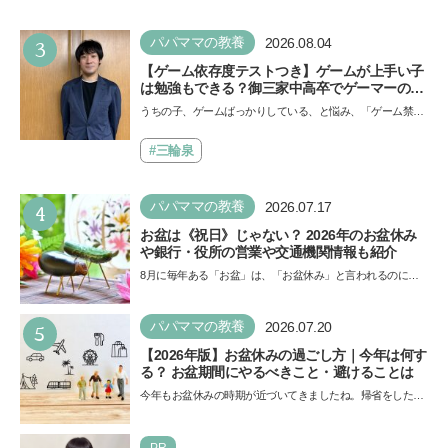
3
パパママの教養
2026.08.04
【ゲーム依存度テストつき】ゲームが上手い子
は勉強もできる？御三家中高卒でゲーマーの医
師・阿部智史さんが教えるゲームしながら受験
うちの子、ゲームばっかりしている、と悩み、「ゲーム禁
で勝つためのメソッド
止」を宣言し、子どもとトラブルになる家庭は多いもの。で
も…
#三輪泉
4
パパママの教養
2026.07.17
お盆は《祝日》じゃない？ 2026年のお盆休み
や銀行・役所の営業や交通機関情報も紹介
8月に毎年ある「お盆」は、「お盆休み」と言われるのに祝
日ではないのでしょうか？ 当記事では、まずは2026年のお
盆…
5
パパママの教養
2026.07.20
【2026年版】お盆休みの過ごし方｜今年は何す
る？ お盆期間にやるべきこと・避けることは
今年もお盆休みの時期が近づいてきましたね。帰省をした
り、旅行に行ったり……さまざまな過ごし方が想定されます
が、…