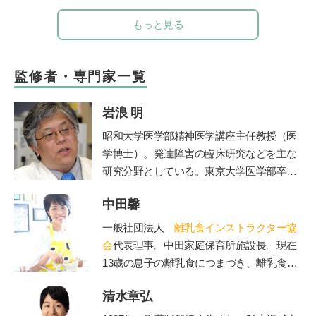
もっと見る
監修者・専門家一覧
岩浪 明
昭和大学医学部精神医学講座主任教授（医
学博士）。発達障害の臨床研究などを主な
研究分野としている。東京大学医学部卒業
後、都立松沢病院などで臨床経験を積み、
中田馨
東京大学医学部精神医学教室助教授、埼玉
医科大学准教授などを経て、2012年より現
一般社団法人
離乳食インストラクター協
職。2015年より
昭和大学附属烏山病院長
を
会
代表理事。中田家庭保育所施設長。現在
兼任、ADHD専門外来を担当。著書に、ベ
13歳の息子の離乳食につまづき、離乳食を
ストセラーとなった『発達障害』（文春新
学び始める。「赤ちゃんもママも50点を目
書）など多数。
清水章弘
標」をモットーに、20年の保育士としての
経験を生かしながら赤ちゃんとママに寄り