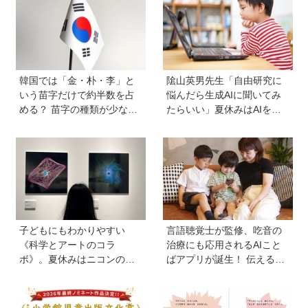
で使うポイントとは？
韓国では「金・朴・李」と
隂山英男先生「自由研究に
いう苗字だけで約半数を占
悩んだら生成AIに聞いてみ
める？ 苗字の種類が少ない
たらいい」夏休みはAIを活
のはなぜ？ 【親子で語る国
用して主体的に楽しんで、
際問題】
今しかできないことをして
ほしい
子どもにもわかりやすい
言語聴覚士が監修、吃音の
《科学とアートのコラ
治療にも応用されるAIこと
ボ》。夏休みはニコンの特
ばアプリが誕生！ 伝える力
別展示「ミクロの世界 」
を育み、親子の会話を楽し
へ！【高校生以下無料】
める「ことたね」の魅力と
は