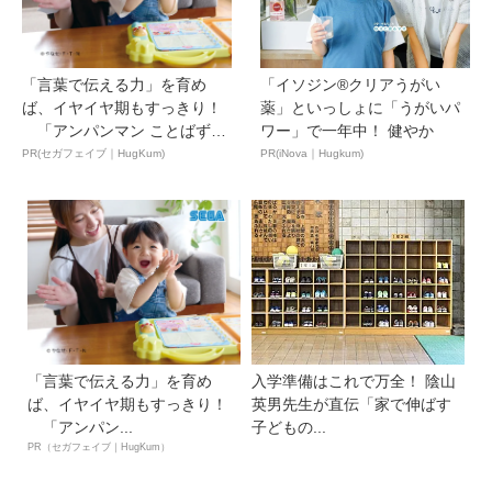
「言葉で伝える力」を育め
「イソジン®クリアうがい
ば、イヤイヤ期もすっきり！
薬」といっしょに「うがいパ
「アンパンマン ことばずか
ワー」で一年中！ 健やか
ん...
PR(セガフェイブ｜HugKum)
PR(iNova｜Hugkum)
「言葉で伝える力」を育め
入学準備はこれで万全！ 陰山
ば、イヤイヤ期もすっきり！
英男先生が直伝「家で伸ばす
「アンパン...
子どもの...
PR（セガフェイブ｜HugKum）