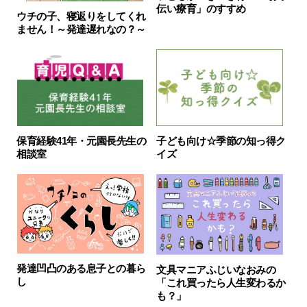
伝い療育」のすすめ
ウチの子、寝返りをしてくれ
ません！～発達遅れなの？～
保育経験41年・元園長先生の
子ども向け☆季節の知っ得ク
相談室
イズ
発達凹凸のある息子との暮ら
文具マニアふじいなおみの
し
「これ買ったら人生変わるか
も？」