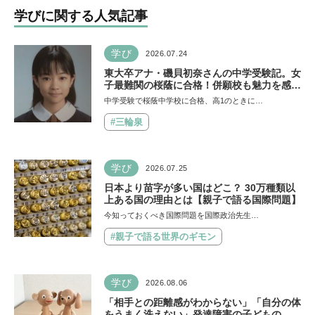
学びに関する人気記事
学び
2026.07.24
東大卒アナ・磯貝初奈さんの中学受験記。女
子最難関の桜蔭に合格！併願校も魅力を感じ
た渋渋に。母親の声かけは「睡眠が何より大
中学受験で桜蔭中学校に合格、高1のときに…
事」「勉強イヤならしなくていいよ」
#三輪泉
学び
2026.07.25
日本より苗字が多い国はどこ？ 30万種類以
上ある国の理由とは【親子で語る国際問題】
今知っておくべき国際問題を国際政治先生…
#親子で語る世界のギモン
学び
2026.08.06
「相手との距離感がわからない」「自分の体
をうまく洗えない」発達障害の子どもの