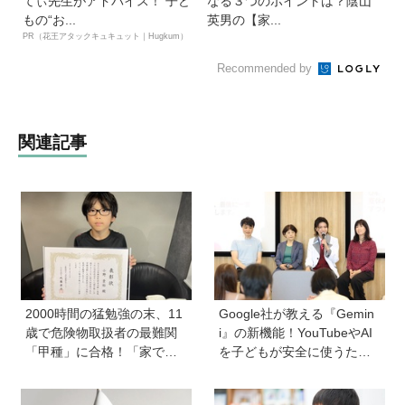
てぃ先生がアドバイス！ 子ど
なる３つのポイントは？陰山
もの“お...
英男の【家...
PR（花王アタックキュキュット｜Hugkum）
Recommended by
関連記事
2000時間の猛勉強の末、11
Google社が教える『Gemin
歳で危険物取扱者の最難関
i』の新機能！YouTubeやAI
「甲種」に合格！「家で両
を子どもが安全に使うため
親が勉強する姿を見て、僕
の便利機能、学習に役立つ
もやらなきゃと思った」
教育チャンネルなど、家庭