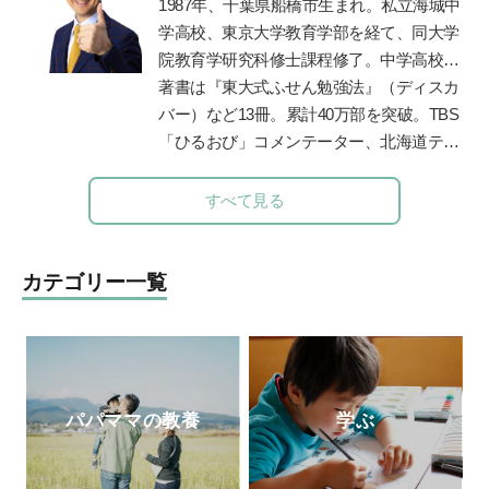
1987
年、千葉県船橋市生まれ。私立海城中
添う、和食を大切にした「和の離乳食」を
学高校、東京大学教育学部を経て、同大学
伝えている。保育、講演、執筆などの分野
院教育学研究科修士課程修了。中学高校時
で活動中。自身が開催する離乳食インスト
代に生徒会長、サッカー部、応援団長、文
著書は『東大式ふせん勉強法』（ディスカ
ラクター協会2級・1級・養成講座はこれま
化祭実行委員などを経験しながら東京大学
バー）など
13
冊。累計
40
万部を突破。
TBS
で2500人が受講。
に現役で合格。自身の時間の使い方や効率
「ひるおび」コメンテーター、北海道テレ
的な勉強法を体系化し、東京・京都・大阪
ビ「イチモニ！」などに出演。朝日新聞・
で「勉強のやり方」を教える塾プラスティ
朝日小学生新聞で執筆・連載中。
ABC
ラジ
すべて見る
ーを起業。創業以来、公教育支援を続けて
オで「清水章弘の合格への道」を毎週金曜
おり、青森県三戸町教育委員会の学習アド
夕方
5
時から放送中（エリア外でも「
radiko
バイザー等を務めてきた。
」の有料サービスで聴取できます）。
カテゴリー一覧
パパママの教養
学ぶ