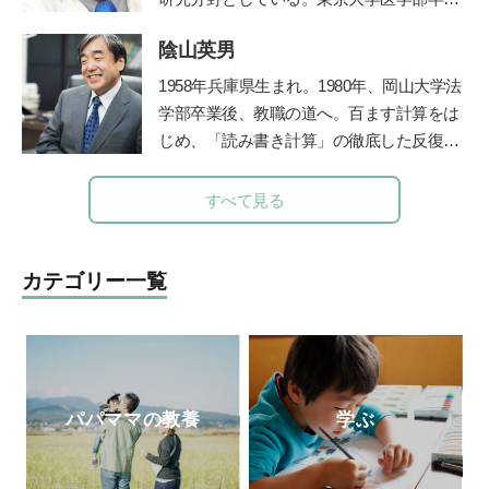
で活動中。自身が開催する離乳食インスト
後、都立松沢病院などで臨床経験を積み、
ラクター協会2級・1級・養成講座はこれま
陰山英男
東京大学医学部精神医学教室助教授、埼玉
で2500人が受講。
医科大学准教授などを経て、2012年より現
1958年兵庫県生まれ。1980年、岡山大学法
職。2015年より
昭和大学附属烏山病院長
を
学部卒業後、教職の道へ。百ます計算をは
兼任、ADHD専門外来を担当。著書に、ベ
じめ、「読み書き計算」の徹底した反復学
ストセラーとなった『発達障害』（文春新
習と生活習慣の改善に取り組み、子ども達
書）など多数。
の学力を驚異的に向上させた。その指導法
すべて見る
である「陰山メソッド」は、教育者、保護
者から注目を集め、「陰山メソッド」を教
材かした『徹底反復シリーズ』は、総計77
カテゴリー一覧
0万部の大ベストセラーとなっている。現
在、YouTube『陰山英男公式チャンネル』
で授業や講演を公開して注目を集めてい
る。
http://kageyamahideo.com/
パパママの教養
学ぶ