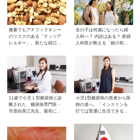
微量でもアナフィラキシー
女の子は何歳になったら婦
のリスクのある「ナッツア
人科へ？ 内診はある？ 産婦
レルギー」。新たな経口免
人科医が教える「娘の初め
疫療法の可能性とは？＜専
ての婦人科受診ガイド」
門医に聞きました＞
11歳で小児１型糖尿病と診
小児1型糖尿病の患者から医
断された、糖尿病専門医・
師の道へ。「インスリンを
市原由美江先生。最初に感
打てば普通に生活できる」
じた違和感は、とにかく喉
と教えてくれた医師と出会
が渇くことだった
い、専門医を目指すように