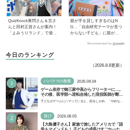
QuizKnock東問さん＆言さ
親が手を貸しすぎるのはN
んと田村正資さんが案内！
G…「自由研究テーマが見つ
「よみうりランド」で遊び
からない子ども」に親がで
ながら自由研究が進む期間
きることは？ 非認知能力の
Recommended by
限定イベントが開催
専門家・井上顕滋先生が解
説
今日のランキング
（2026.8.8更新）
1
パパママの教養
2026.08.04
ゲーム依存で御三家中高からフリーターに…。
その後、医学部へ逆転合格した現役医師が断言
「ゲームの経験が受験勉強に役立った」そう考
子どもがゲームにハマっていると、顔をしかめ、「やめなさ
える背景とは
い！」という親御さんは多いでしょう。中学受験を控えて
い…
2
遊び
2026.08.05
【大島優子さん】家族で旅したアメリカで「語
学もマインドも！ 子どもの成長はすごかった」