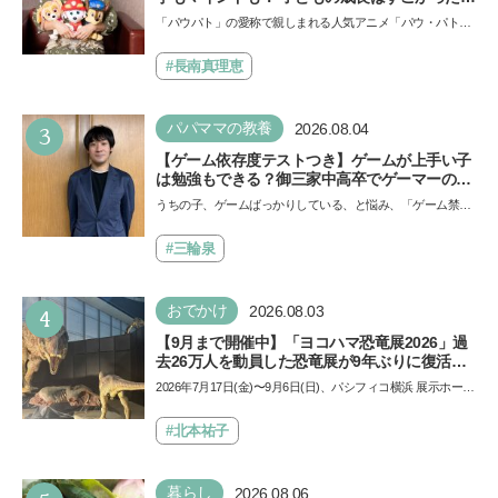
声優をつとめた映画『パウ・パトロール ザ・ダ
「パウパト」の愛称で親しまれる人気アニメ「パウ・パトロ
イノ・ムービー』ではあきらめなければ何でも
ール」の劇場版シリーズ第3弾、映画『パウ・パトロール
できると子どもに知ってほしい
ザ…
#長南真理恵
3
パパママの教養
2026.08.04
【ゲーム依存度テストつき】ゲームが上手い子
は勉強もできる？御三家中高卒でゲーマーの医
師・阿部智史さんが教えるゲームしながら受験
うちの子、ゲームばっかりしている、と悩み、「ゲーム禁
で勝つためのメソッド
止」を宣言し、子どもとトラブルになる家庭は多いもの。で
も…
#三輪泉
4
おでかけ
2026.08.03
【9月まで開催中】「ヨコハマ恐竜展2026」過
去26万人を動員した恐竜展が9年ぶりに復活！
夏休みのおでかけで楽しむポイントを完全ガイ
2026年7月17日(金)〜9月6日(日)、パシフィコ横浜 展示ホール
ド
Aにて「ヨコハマ恐竜展2026〜恐竜の食卓大図鑑〜」が開
催…
#北本祐子
暮らし
2026.08.06