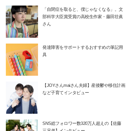
「自閉症を取ると、僕じゃなくなる」。文
部科学大臣賞受賞の高校生作家・藤田壮眞
さん
発達障害をサポートするおすすめの筆記用
具
【JOYさんmaiさん夫婦】産後鬱や移住計画
など子育てインタビュー
SNS総フォロワー数320万人超えの【佐藤
三兄弟】インタビュー