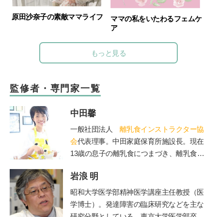
原田沙奈子の素敵ママライフ
ママの私をいたわるフェムケ
ア
もっと見る
監修者・専門家一覧
中田馨
一般社団法人
離乳食インストラクター協
会
代表理事。中田家庭保育所施設長。現在
13歳の息子の離乳食につまづき、離乳食を
学び始める。「赤ちゃんもママも50点を目
岩浪 明
標」をモットーに、20年の保育士としての
経験を生かしながら赤ちゃんとママに寄り
昭和大学医学部精神医学講座主任教授（医
添う、和食を大切にした「和の離乳食」を
学博士）。発達障害の臨床研究などを主な
伝えている。保育、講演、執筆などの分野
研究分野としている。東京大学医学部卒業