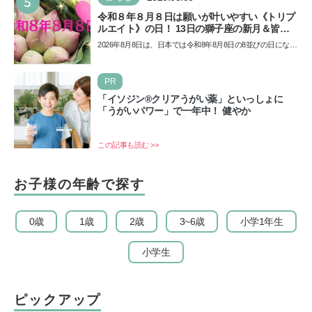
5
令和８年８月８日は願いが叶いやすい《トリプ
ルエイト》の日！ 13日の獅子座の新月＆皆既
日食の影響にも注目
2026年8月8日は、日本では令和8年8月8日の8並びの日になり
ます。そしてこの日は、「ライオンズゲート」というとっ
て…
PR
「イソジン®クリアうがい薬」といっしょに
「うがいパワー」で一年中！ 健やか
この記事も読む >>
お子様の年齢で探す
0歳
1歳
2歳
3~6歳
小学1年生
小学生
ピックアップ