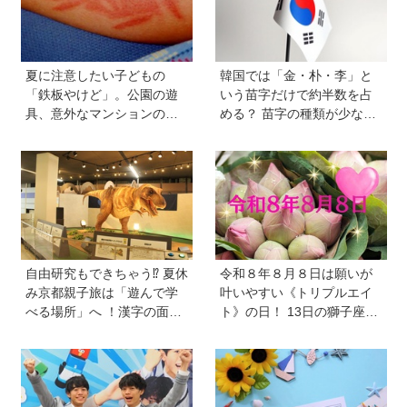
夏に注意したい子どもの
韓国では「金・朴・李」と
「鉄板やけど」。公園の遊
いう苗字だけで約半数を占
具、意外なマンションの設
める？ 苗字の種類が少ない
備で…。知っておきたい注
のはなぜ？ 【親子で語る国
意点と対応【専門医監修】
際問題】
自由研究もできちゃう⁉︎ 夏休
令和８年８月８日は願いが
み京都親子旅は「遊んで学
叶いやすい《トリプルエイ
べる場所」へ ！漢字の面白
ト》の日！ 13日の獅子座の
さ、科学の不思議に夢中に
新月＆皆既日食の影響にも
【HugKum京都隊が教える
注目
京の裏ワザ・裏ミチ徹底ガ
イド】