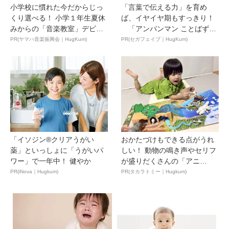
小学校に慣れた今だからじっ
「言葉で伝える力」を育め
くり選べる！ 小学１年生夏休
ば、イヤイヤ期もすっきり！
みからの「音楽教室」デビ
「アンパンマン ことばずか
ュ...
ん...
PR(ヤマハ音楽振興会｜HugKum)
PR(セガフェイブ｜HugKum)
「イソジン®クリアうがい
おかたづけもできる点がうれ
薬」といっしょに「うがいパ
しい！ 動物の鳴き声やセリフ
ワー」で一年中！ 健やか
が盛りだくさんの「アニ
ア ...
PR(iNova｜Hugkum)
PR(タカラトミー｜Hugkum)