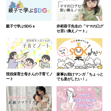
親子で学ぶSDGｓ
井桁容子先生の「ママの口グ
セ言い換えノート」
現役保育士母さんの子育てノ
家事お助けマンガ「ちょっと
ート
でも楽がしたい！」